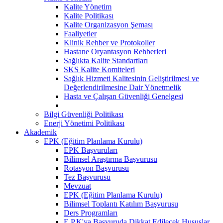
Kalite Yönetim
Kalite Politikası
Kalite Organizasyon Şeması
Faaliyetler
Klinik Rehber ve Protokoller
Hastane Oryantasyon Rehberleri
Sağlıkta Kalite Standartları
SKS Kalite Komiteleri
Sağlık Hizmeti Kalitesinin Geliştirilmesi ve
Değerlendirilmesine Dair Yönetmelik
Hasta ve Çalışan Güvenliği Genelgesi
Bilgi Güvenliği Politikası
Enerji Yönetimi Politikası
Akademik
EPK (Eğitim Planlama Kurulu)
EPK Başvuruları
Bilimsel Araştırma Başvurusu
Rotasyon Başvurusu
Tez Başvurusu
Mevzuat
EPK (Eğitim Planlama Kurulu)
Bilimsel Toplantı Katılım Başvurusu
Ders Programları
E.P.K'ya Başvuruda Dikkat Edilecek Hususlar