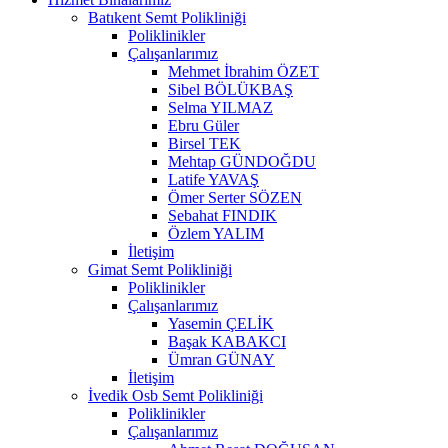
Batıkent Semt Polikliniği
Poliklinikler
Çalışanlarımız
Mehmet İbrahim ÖZET
Sibel BÖLÜKBAŞ
Selma YILMAZ
Ebru Güler
Birsel TEK
Mehtap GÜNDOĞDU
Latife YAVAŞ
Ömer Serter SÖZEN
Sebahat FINDIK
Özlem YALIM
İletişim
Gimat Semt Polikliniği
Poliklinikler
Çalışanlarımız
Yasemin ÇELİK
Başak KABAKCI
Ümran GÜNAY
İletişim
İvedik Osb Semt Polikliniği
Poliklinikler
Çalışanlarımız