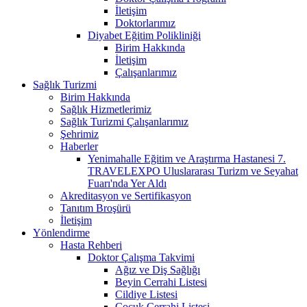
İletişim
Doktorlarımız
Diyabet Eğitim Polikliniği
Birim Hakkında
İletişim
Çalışanlarımız
Sağlık Turizmi
Birim Hakkında
Sağlık Hizmetlerimiz
Sağlık Turizmi Çalışanlarımız
Şehrimiz
Haberler
Yenimahalle Eğitim ve Araştırma Hastanesi 7.
TRAVELEXPO Uluslararası Turizm ve Seyahat
Fuarı'nda Yer Aldı
Akreditasyon ve Sertifikasyon
Tanıtım Broşürü
İletişim
Yönlendirme
Hasta Rehberi
Doktor Çalışma Takvimi
Ağız ve Diş Sağlığı
Beyin Cerrahi Listesi
Cildiye Listesi
Çocuk Cerrahi Listesi