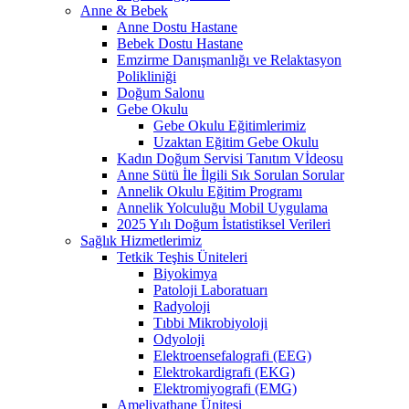
Anne & Bebek
Anne Dostu Hastane
Bebek Dostu Hastane
Emzirme Danışmanlığı ve Relaktasyon
Polikliniği
Doğum Salonu
Gebe Okulu
Gebe Okulu Eğitimlerimiz
Uzaktan Eğitim Gebe Okulu
Kadın Doğum Servisi Tanıtım Vİdeosu
Anne Sütü İle İlgili Sık Sorulan Sorular
Annelik Okulu Eğitim Programı
Annelik Yolculuğu Mobil Uygulama
2025 Yılı Doğum İstatistiksel Verileri
Sağlık Hizmetlerimiz
Tetkik Teşhis Üniteleri
Biyokimya
Patoloji Laboratuarı
Radyoloji
Tıbbi Mikrobiyoloji
Odyoloji
Elektroensefalografi (EEG)
Elektrokardigrafi (EKG)
Elektromiyografi (EMG)
Ameliyathane Ünitesi