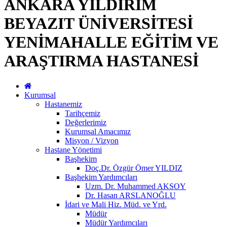
ANKARA YILDIRIM
BEYAZIT ÜNİVERSİTESİ
YENİMAHALLE EĞİTİM VE
ARAŞTIRMA HASTANESİ
Kurumsal
Hastanemiz
Tarihçemiz
Değerlerimiz
Kurumsal Amacımız
Misyon / Vizyon
Hastane Yönetimi
Başhekim
Doç.Dr. Özgür Ömer YILDIZ
Başhekim Yardımcıları
Uzm. Dr. Muhammed AKSOY
Dr. Hasan ARSLANOĞLU
İdari ve Mali Hiz. Müd. ve Yrd.
Müdür
Müdür Yardımcıları