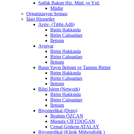
Sağlık Bakım Hiz. Müd. ve Yrd.
Müdür
Organizasyon Şeması
İdari Hizmetler
Arşiv- (Tıbbi-Adli)
Birim Hakkında
Birim Çalışanları
İletişim
Ayniyat
Birim Hakkında
Birim Çalışanları
İletişim
Basın Yayın İletişim ve Tanıtım Birimi
Birim Hakkında
Birim Çalışanları
İletişim
Bilgi İşlem (Network)
Birim Hakkında
Birim Çalışanları
İletişim
Biyomedikal (Depo)
İbrahim ÖZCAN
Mustafa ÇİFTDOĞAN
Cemal Görkem ATALAY
Biyomedikal (Klinik Mühendislik )