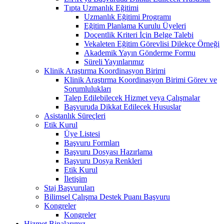
Tıpta Uzmanlık Eğitimi
Uzmanlık Eğitimi Programı
Eğitim Planlama Kurulu Üyeleri
Doçentlik Kriteri İçin Belge Talebi
Vekaleten Eğitim Görevlisi Dilekçe Örneği
Akademik Yayın Gönderme Formu
Süreli Yayınlarımız
Klinik Araştırma Koordinasyon Birimi
Klinik Araştırma Koordinasyon Birimi Görev ve
Sorumlulukları
Talep Edilebilecek Hizmet veya Çalışmalar
Başvuruda Dikkat Edilecek Hususlar
Asistanlık Süreçleri
Etik Kurul
Üye Listesi
Başvuru Formları
Başvuru Dosyası Hazırlama
Başvuru Dosya Renkleri
Etik Kurul
İletişim
Staj Başvuruları
Bilimsel Çalışma Destek Puanı Başvuru
Kongreler
Kongreler
Hizmet Binalarımız