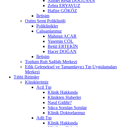
Ahmet Reşat DOĞUSAN
Zehra ERYAVUZ
Hafize GÖKÖZ
İletişim
Ostim Semt Polikliniği
Poliklinikler
Çalışanlarımız
Mahmut ACAR
Yasemin ÇÖL
Betül ERTEKİN
Hacer DOĞAN
İletişim
Toplum Ruh Sağlığı Merkezi
Etlik Geleneksel ve Tamamlayıcı Tıp Uygulamaları
Merkezi
Tıbbi Birimler
Kliniklerimiz
Acil Tıp
Klinik Hakkında
Klinikten Haberler
Nasıl Gidilir?
Sıkça Sorulan Sorular
Klinik Doktorlarımız
Adli Tıp
Klinik Hakkında