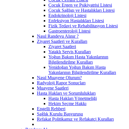
Çocuk Ergen ve Psikiyatrisi Listesi
Çocuk Sağlıgı ve Hastalıkları Listesi
Endokrinoloji Listesi
Enfeksiyon Hastalıkları Listesi
Fizik Tedavi ve Rehabilitasyon Listesi
Gastroenteroloji Listesi
Nasıl Randevu Alınır ?
Ziyaret Saatleri ve Kuralları
Ziyaret Saatleri
Yataklı Servis Kuralları
Yoğun Bakım Hasta Yakınlarının
Bilgilendirilme Kuralları
Yenidoğan Yoğun Bakım Hasta
Yakınlarının Bilgilendirilme Kuralları
Nasıl Muayene Olurum?
Radyoloji Rapor Sonuçları
Muayene Saatleri
Hasta Hakları ve Sorumlulukları
Hasta Hakları Yönetmeliği
Hekim Seçme Hakkı
Engelli Rehberi
Sağlık Kurulu Başvurusu
Refakat Politikamız ve Refakatçi Kuralları