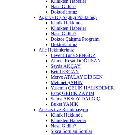
Klinikten Haberler
Nasıl Gidilir?
Doktorlarımız
Ağız ve Diş Sağlığı Polikliniği
Klinik Hakkında
Klinikten Haberler
Nasıl Gidilir?
Doktor Çalışma Programı
Doktorlarımız
Aile Hekimlerimiz
Levent Tuna ŞENGÖZ
Ahmet Reşat DOĞUSAN
Şeyda AKÇAY
Betül ERCAN
Merve ATALAY DİRGEN
Mehmet ŞAHİN
Yasemin ÇELİK HALİSDEMİR
Fatoş GEDİK ZAYİM
Selma AKSOY DALGIÇ
Buket YANIK
Anestezi ve Reanimasyon
Klinik Hakkında
Klinikten Haberler
Nasıl Gidilir?
Sıkça Sorulan Sorular