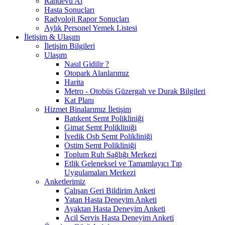
Randevu Al
Hasta Sonuçları
Radyoloji Rapor Sonuçları
Aylık Personel Yemek Listesi
İletişim & Ulaşım
İletişim Bilgileri
Ulaşım
Nasıl Gidilir ?
Otopark Alanlarımız
Harita
Metro - Otobüs Güzergah ve Durak Bilgileri
Kat Planı
Hizmet Binalarımız İletişim
Batıkent Semt Polikliniği
Gimat Semt Polikliniği
İvedik Osb Semt Polikliniği
Ostim Semt Polikliniği
Toplum Ruh Sağlığı Merkezi
Etlik Geleneksel ve Tamamlayıcı Tıp
Uygulamaları Merkezi
Anketlerimiz
Çalışan Geri Bildirim Anketi
Yatan Hasta Deneyim Anketi
Ayaktan Hasta Deneyim Anketi
Acil Servis Hasta Deneyim Anketi