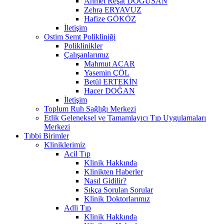
Ahmet Reşat DOĞUSAN
Zehra ERYAVUZ
Hafize GÖKÖZ
İletişim
Ostim Semt Polikliniği
Poliklinikler
Çalışanlarımız
Mahmut ACAR
Yasemin ÇÖL
Betül ERTEKİN
Hacer DOĞAN
İletişim
Toplum Ruh Sağlığı Merkezi
Etlik Geleneksel ve Tamamlayıcı Tıp Uygulamaları
Merkezi
Tıbbi Birimler
Kliniklerimiz
Acil Tıp
Klinik Hakkında
Klinikten Haberler
Nasıl Gidilir?
Sıkça Sorulan Sorular
Klinik Doktorlarımız
Adli Tıp
Klinik Hakkında