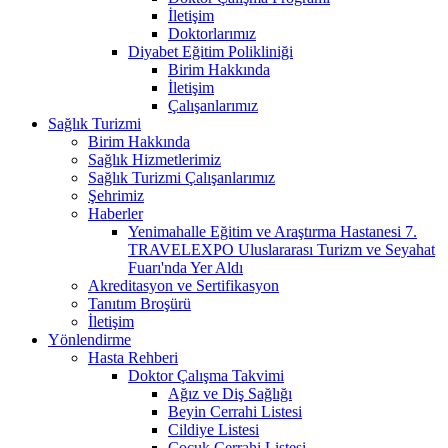
İletişim
Doktorlarımız
Diyabet Eğitim Polikliniği
Birim Hakkında
İletişim
Çalışanlarımız
Sağlık Turizmi
Birim Hakkında
Sağlık Hizmetlerimiz
Sağlık Turizmi Çalışanlarımız
Şehrimiz
Haberler
Yenimahalle Eğitim ve Araştırma Hastanesi 7.
TRAVELEXPO Uluslararası Turizm ve Seyahat
Fuarı'nda Yer Aldı
Akreditasyon ve Sertifikasyon
Tanıtım Broşürü
İletişim
Yönlendirme
Hasta Rehberi
Doktor Çalışma Takvimi
Ağız ve Diş Sağlığı
Beyin Cerrahi Listesi
Cildiye Listesi
Çocuk Cerrahi Listesi