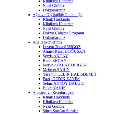
Klinikten Haberler
Nasıl Gidilir?
Doktorlarımız
Ağız ve Diş Sağlığı Polikliniği
Klinik Hakkında
Klinikten Haberler
Nasıl Gidilir?
Doktor Çalışma Programı
Doktorlarımız
Aile Hekimlerimiz
Levent Tuna ŞENGÖZ
Ahmet Reşat DOĞUSAN
Şeyda AKÇAY
Betül ERCAN
Merve ATALAY DİRGEN
Mehmet ŞAHİN
Yasemin ÇELİK HALİSDEMİR
Fatoş GEDİK ZAYİM
Selma AKSOY DALGIÇ
Buket YANIK
Anestezi ve Reanimasyon
Klinik Hakkında
Klinikten Haberler
Nasıl Gidilir?
Sıkça Sorulan Sorular