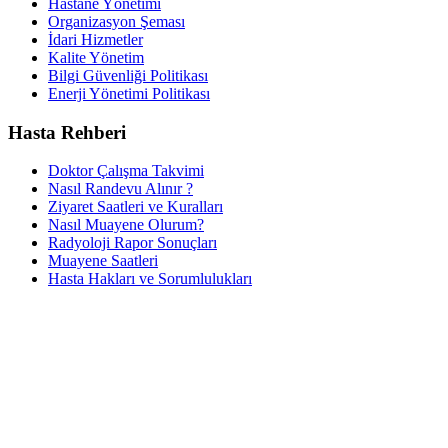
Hastane Yönetimi
Organizasyon Şeması
İdari Hizmetler
Kalite Yönetim
Bilgi Güvenliği Politikası
Enerji Yönetimi Politikası
Hasta Rehberi
Doktor Çalışma Takvimi
Nasıl Randevu Alınır ?
Ziyaret Saatleri ve Kuralları
Nasıl Muayene Olurum?
Radyoloji Rapor Sonuçları
Muayene Saatleri
Hasta Hakları ve Sorumlulukları