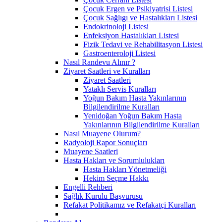
Çocuk Ergen ve Psikiyatrisi Listesi
Çocuk Sağlıgı ve Hastalıkları Listesi
Endokrinoloji Listesi
Enfeksiyon Hastalıkları Listesi
Fizik Tedavi ve Rehabilitasyon Listesi
Gastroenteroloji Listesi
Nasıl Randevu Alınır ?
Ziyaret Saatleri ve Kuralları
Ziyaret Saatleri
Yataklı Servis Kuralları
Yoğun Bakım Hasta Yakınlarının
Bilgilendirilme Kuralları
Yenidoğan Yoğun Bakım Hasta
Yakınlarının Bilgilendirilme Kuralları
Nasıl Muayene Olurum?
Radyoloji Rapor Sonuçları
Muayene Saatleri
Hasta Hakları ve Sorumlulukları
Hasta Hakları Yönetmeliği
Hekim Seçme Hakkı
Engelli Rehberi
Sağlık Kurulu Başvurusu
Refakat Politikamız ve Refakatçi Kuralları