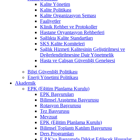
Kalite Yönetim
Kalite Politikası
Kalite Organizasyon Şeması
Faaliyetler
Klinik Rehber ve Protokoller
Hastane Oryantasyon Rehberleri
Sağlıkta Kalite Standartları
SKS Kalite Komiteleri
Sağlık Hizmeti Kalitesinin Geliştirilmesi ve
Değerlendirilmesine Dair Yönetmelik
Hasta ve Çalışan Güvenliği Genelgesi
Bilgi Güvenliği Politikası
Enerji Yönetimi Politikası
Akademik
EPK (Eğitim Planlama Kurulu)
EPK Başvuruları
Bilimsel Araştırma Başvurusu
Rotasyon Başvurusu
Tez Başvurusu
Mevzuat
EPK (Eğitim Planlama Kurulu)
Bilimsel Toplantı Katılım Başvurusu
Ders Programları
E.P.K'ya Başvuruda Dikkat Edilecek Hususlar