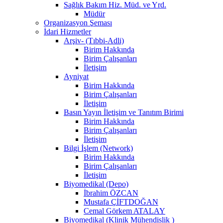
Sağlık Bakım Hiz. Müd. ve Yrd.
Müdür
Organizasyon Şeması
İdari Hizmetler
Arşiv- (Tıbbi-Adli)
Birim Hakkında
Birim Çalışanları
İletişim
Ayniyat
Birim Hakkında
Birim Çalışanları
İletişim
Basın Yayın İletişim ve Tanıtım Birimi
Birim Hakkında
Birim Çalışanları
İletişim
Bilgi İşlem (Network)
Birim Hakkında
Birim Çalışanları
İletişim
Biyomedikal (Depo)
İbrahim ÖZCAN
Mustafa ÇİFTDOĞAN
Cemal Görkem ATALAY
Biyomedikal (Klinik Mühendislik )