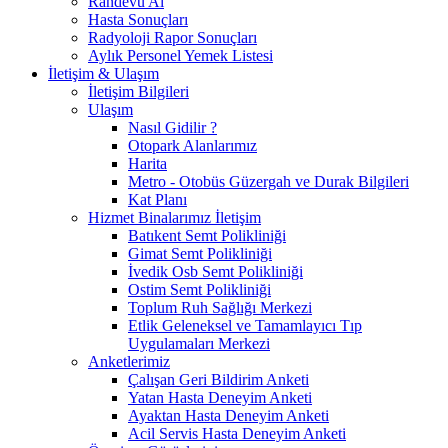
Randevu Al
Hasta Sonuçları
Radyoloji Rapor Sonuçları
Aylık Personel Yemek Listesi
İletişim & Ulaşım
İletişim Bilgileri
Ulaşım
Nasıl Gidilir ?
Otopark Alanlarımız
Harita
Metro - Otobüs Güzergah ve Durak Bilgileri
Kat Planı
Hizmet Binalarımız İletişim
Batıkent Semt Polikliniği
Gimat Semt Polikliniği
İvedik Osb Semt Polikliniği
Ostim Semt Polikliniği
Toplum Ruh Sağlığı Merkezi
Etlik Geleneksel ve Tamamlayıcı Tıp
Uygulamaları Merkezi
Anketlerimiz
Çalışan Geri Bildirim Anketi
Yatan Hasta Deneyim Anketi
Ayaktan Hasta Deneyim Anketi
Acil Servis Hasta Deneyim Anketi