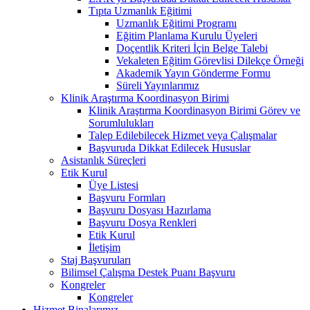
Tıpta Uzmanlık Eğitimi
Uzmanlık Eğitimi Programı
Eğitim Planlama Kurulu Üyeleri
Doçentlik Kriteri İçin Belge Talebi
Vekaleten Eğitim Görevlisi Dilekçe Örneği
Akademik Yayın Gönderme Formu
Süreli Yayınlarımız
Klinik Araştırma Koordinasyon Birimi
Klinik Araştırma Koordinasyon Birimi Görev ve
Sorumlulukları
Talep Edilebilecek Hizmet veya Çalışmalar
Başvuruda Dikkat Edilecek Hususlar
Asistanlık Süreçleri
Etik Kurul
Üye Listesi
Başvuru Formları
Başvuru Dosyası Hazırlama
Başvuru Dosya Renkleri
Etik Kurul
İletişim
Staj Başvuruları
Bilimsel Çalışma Destek Puanı Başvuru
Kongreler
Kongreler
Hizmet Binalarımız