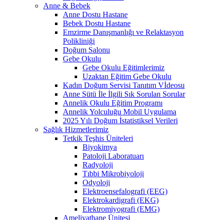
Anne & Bebek
Anne Dostu Hastane
Bebek Dostu Hastane
Emzirme Danışmanlığı ve Relaktasyon
Polikliniği
Doğum Salonu
Gebe Okulu
Gebe Okulu Eğitimlerimiz
Uzaktan Eğitim Gebe Okulu
Kadın Doğum Servisi Tanıtım Vİdeosu
Anne Sütü İle İlgili Sık Sorulan Sorular
Annelik Okulu Eğitim Programı
Annelik Yolculuğu Mobil Uygulama
2025 Yılı Doğum İstatistiksel Verileri
Sağlık Hizmetlerimiz
Tetkik Teşhis Üniteleri
Biyokimya
Patoloji Laboratuarı
Radyoloji
Tıbbi Mikrobiyoloji
Odyoloji
Elektroensefalografi (EEG)
Elektrokardigrafi (EKG)
Elektromiyografi (EMG)
Ameliyathane Ünitesi