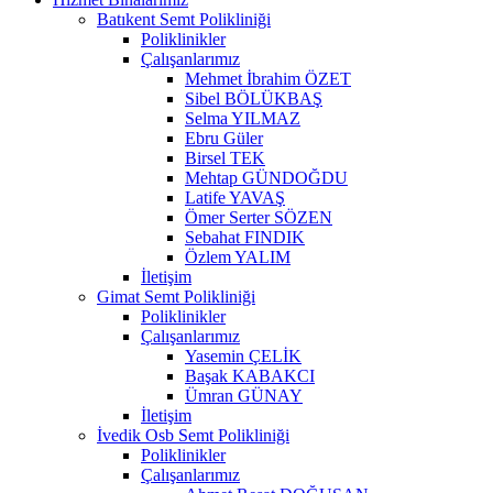
Batıkent Semt Polikliniği
Poliklinikler
Çalışanlarımız
Mehmet İbrahim ÖZET
Sibel BÖLÜKBAŞ
Selma YILMAZ
Ebru Güler
Birsel TEK
Mehtap GÜNDOĞDU
Latife YAVAŞ
Ömer Serter SÖZEN
Sebahat FINDIK
Özlem YALIM
İletişim
Gimat Semt Polikliniği
Poliklinikler
Çalışanlarımız
Yasemin ÇELİK
Başak KABAKCI
Ümran GÜNAY
İletişim
İvedik Osb Semt Polikliniği
Poliklinikler
Çalışanlarımız