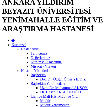
ANKARA YILDIRIM
BEYAZIT ÜNİVERSİTESİ
YENİMAHALLE EĞİTİM VE
ARAŞTIRMA HASTANESİ
Kurumsal
Hastanemiz
Tarihçemiz
Değerlerimiz
Kurumsal Amacımız
Misyon / Vizyon
Hastane Yönetimi
Başhekim
Doç.Dr. Özgür Ömer YILDIZ
Başhekim Yardımcıları
Uzm. Dr. Muhammed AKSOY
Dr. Hasan ARSLANOĞLU
İdari ve Mali Hiz. Müd. ve Yrd.
Müdür
Müdür Yardımcıları