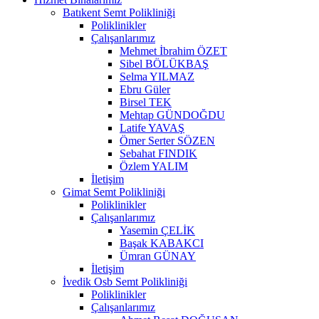
Batıkent Semt Polikliniği
Poliklinikler
Çalışanlarımız
Mehmet İbrahim ÖZET
Sibel BÖLÜKBAŞ
Selma YILMAZ
Ebru Güler
Birsel TEK
Mehtap GÜNDOĞDU
Latife YAVAŞ
Ömer Serter SÖZEN
Sebahat FINDIK
Özlem YALIM
İletişim
Gimat Semt Polikliniği
Poliklinikler
Çalışanlarımız
Yasemin ÇELİK
Başak KABAKCI
Ümran GÜNAY
İletişim
İvedik Osb Semt Polikliniği
Poliklinikler
Çalışanlarımız