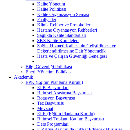
Kalite Yönetim
Kalite Politikası
Kalite Organizasyon Şeması
Faaliyetler
Klinik Rehber ve Protokoller
Hastane Oryantasyon Rehberleri
Sağlıkta Kalite Standartları
SKS Kalite Komiteleri
Sağlık Hizmeti Kalitesinin Geliştirilmesi ve
Değerlendirilmesine Dair Yönetmelik
Hasta ve Çalışan Güvenliği Genelgesi
Bilgi Güvenliği Politikası
Enerji Yönetimi Politikası
Akademik
EPK (Eğitim Planlama Kurulu)
EPK Başvuruları
Bilimsel Araştırma Başvurusu
Rotasyon Başvurusu
Tez Başvurusu
Mevzuat
EPK (Eğitim Planlama Kurulu)
Bilimsel Toplantı Katılım Başvurusu
Ders Programları
E.P.K'ya Başvuruda Dikkat Edilecek Hususlar