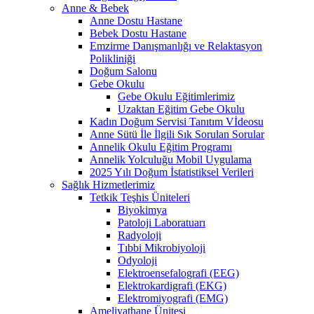
Anne & Bebek
Anne Dostu Hastane
Bebek Dostu Hastane
Emzirme Danışmanlığı ve Relaktasyon
Polikliniği
Doğum Salonu
Gebe Okulu
Gebe Okulu Eğitimlerimiz
Uzaktan Eğitim Gebe Okulu
Kadın Doğum Servisi Tanıtım Vİdeosu
Anne Sütü İle İlgili Sık Sorulan Sorular
Annelik Okulu Eğitim Programı
Annelik Yolculuğu Mobil Uygulama
2025 Yılı Doğum İstatistiksel Verileri
Sağlık Hizmetlerimiz
Tetkik Teşhis Üniteleri
Biyokimya
Patoloji Laboratuarı
Radyoloji
Tıbbi Mikrobiyoloji
Odyoloji
Elektroensefalografi (EEG)
Elektrokardigrafi (EKG)
Elektromiyografi (EMG)
Ameliyathane Ünitesi