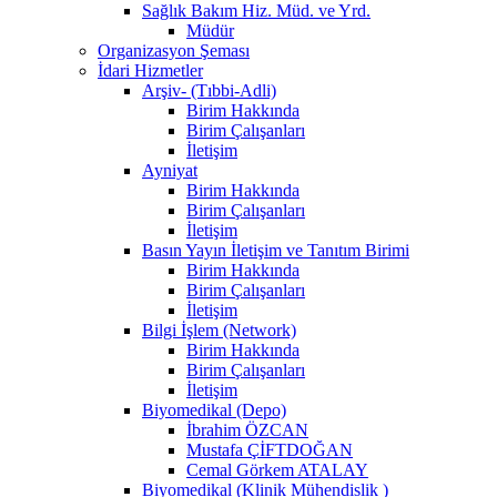
Sağlık Bakım Hiz. Müd. ve Yrd.
Müdür
Organizasyon Şeması
İdari Hizmetler
Arşiv- (Tıbbi-Adli)
Birim Hakkında
Birim Çalışanları
İletişim
Ayniyat
Birim Hakkında
Birim Çalışanları
İletişim
Basın Yayın İletişim ve Tanıtım Birimi
Birim Hakkında
Birim Çalışanları
İletişim
Bilgi İşlem (Network)
Birim Hakkında
Birim Çalışanları
İletişim
Biyomedikal (Depo)
İbrahim ÖZCAN
Mustafa ÇİFTDOĞAN
Cemal Görkem ATALAY
Biyomedikal (Klinik Mühendislik )