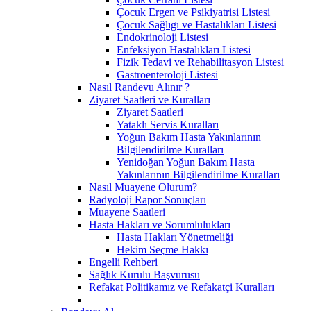
Çocuk Ergen ve Psikiyatrisi Listesi
Çocuk Sağlıgı ve Hastalıkları Listesi
Endokrinoloji Listesi
Enfeksiyon Hastalıkları Listesi
Fizik Tedavi ve Rehabilitasyon Listesi
Gastroenteroloji Listesi
Nasıl Randevu Alınır ?
Ziyaret Saatleri ve Kuralları
Ziyaret Saatleri
Yataklı Servis Kuralları
Yoğun Bakım Hasta Yakınlarının
Bilgilendirilme Kuralları
Yenidoğan Yoğun Bakım Hasta
Yakınlarının Bilgilendirilme Kuralları
Nasıl Muayene Olurum?
Radyoloji Rapor Sonuçları
Muayene Saatleri
Hasta Hakları ve Sorumlulukları
Hasta Hakları Yönetmeliği
Hekim Seçme Hakkı
Engelli Rehberi
Sağlık Kurulu Başvurusu
Refakat Politikamız ve Refakatçi Kuralları