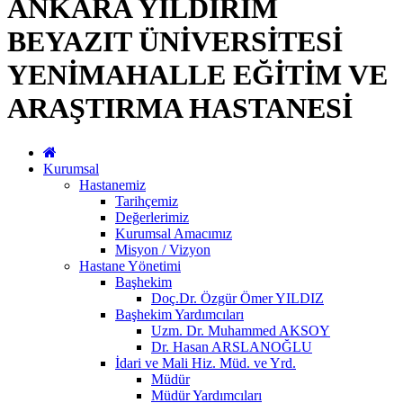
ANKARA YILDIRIM
BEYAZIT ÜNİVERSİTESİ
YENİMAHALLE EĞİTİM VE
ARAŞTIRMA HASTANESİ
Kurumsal
Hastanemiz
Tarihçemiz
Değerlerimiz
Kurumsal Amacımız
Misyon / Vizyon
Hastane Yönetimi
Başhekim
Doç.Dr. Özgür Ömer YILDIZ
Başhekim Yardımcıları
Uzm. Dr. Muhammed AKSOY
Dr. Hasan ARSLANOĞLU
İdari ve Mali Hiz. Müd. ve Yrd.
Müdür
Müdür Yardımcıları