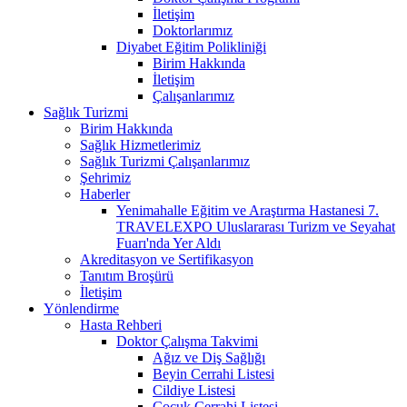
İletişim
Doktorlarımız
Diyabet Eğitim Polikliniği
Birim Hakkında
İletişim
Çalışanlarımız
Sağlık Turizmi
Birim Hakkında
Sağlık Hizmetlerimiz
Sağlık Turizmi Çalışanlarımız
Şehrimiz
Haberler
Yenimahalle Eğitim ve Araştırma Hastanesi 7.
TRAVELEXPO Uluslararası Turizm ve Seyahat
Fuarı'nda Yer Aldı
Akreditasyon ve Sertifikasyon
Tanıtım Broşürü
İletişim
Yönlendirme
Hasta Rehberi
Doktor Çalışma Takvimi
Ağız ve Diş Sağlığı
Beyin Cerrahi Listesi
Cildiye Listesi
Çocuk Cerrahi Listesi