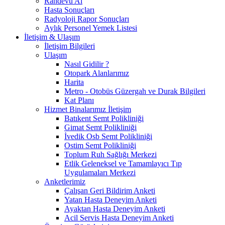
Randevu Al
Hasta Sonuçları
Radyoloji Rapor Sonuçları
Aylık Personel Yemek Listesi
İletişim & Ulaşım
İletişim Bilgileri
Ulaşım
Nasıl Gidilir ?
Otopark Alanlarımız
Harita
Metro - Otobüs Güzergah ve Durak Bilgileri
Kat Planı
Hizmet Binalarımız İletişim
Batıkent Semt Polikliniği
Gimat Semt Polikliniği
İvedik Osb Semt Polikliniği
Ostim Semt Polikliniği
Toplum Ruh Sağlığı Merkezi
Etlik Geleneksel ve Tamamlayıcı Tıp
Uygulamaları Merkezi
Anketlerimiz
Çalışan Geri Bildirim Anketi
Yatan Hasta Deneyim Anketi
Ayaktan Hasta Deneyim Anketi
Acil Servis Hasta Deneyim Anketi