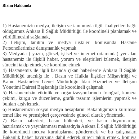
Birim Hakkında
1) Hastanemizin medya, iletişim ve tanıtımıyla ilgili faaliyetleri bağlı
olduğumuz Ankara İl Sağlık Müdürlüğü ile koordineli planlamak ve
yürütülmesini sağlamak,
2)
İletişim, tanıtım ve medya ilişkileri konusunda Hastane
Personellerimize danışmanlık yapmak,
3) Medyada ( yazılı, görsel, işitsel ve internet ortamında) yer alan
hastanemiz ile ilişkili haber, yorum ve eleştirileri izlemek, iletişim
sürecini takip etmek, ve koordine etmek,
4) Hastanemiz ile ilgili basında çıkan haberlerde Ankara İl Sağlık
Müdürlüğü aracılığı ile , Basın ve Halkla İlişkiler Müşavirliği ve
Kamu Hastaneleri Genel Müdürlüğü İdari Hizmetler ve İletişim
Yönetimi Dairesi Başkanlığı ile koordineli çalışmak,
5) Hastanemizin etkinlik ve organizasyonlarında fotoğraf, kamera
çekimi, kurgu ve düzenleme, grafik tasarım işlemlerini yapmak ve
bunları arşivlemek,
6) Hastanemizin sosyal medya hesaplarını Bakanlığımızın kurumsal
temel ilke ve prensipleri çerçevesinde güncel olarak yönetmek,
7) Basın haberleri, basın bültenleri, ve basın duyurularını,
hazırlamak ve yayınlanması maksadıyla Ankara İl Sağlık Müdürlüğü
ile koordineli medya kuruluşlarına göndermek ve bu çalışmaları
Bakanlık haber havuzuna dahil ederek süreci takip etmek, konuya