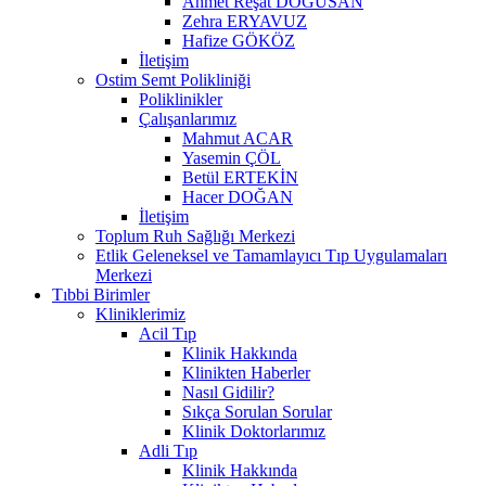
Ahmet Reşat DOĞUSAN
Zehra ERYAVUZ
Hafize GÖKÖZ
İletişim
Ostim Semt Polikliniği
Poliklinikler
Çalışanlarımız
Mahmut ACAR
Yasemin ÇÖL
Betül ERTEKİN
Hacer DOĞAN
İletişim
Toplum Ruh Sağlığı Merkezi
Etlik Geleneksel ve Tamamlayıcı Tıp Uygulamaları
Merkezi
Tıbbi Birimler
Kliniklerimiz
Acil Tıp
Klinik Hakkında
Klinikten Haberler
Nasıl Gidilir?
Sıkça Sorulan Sorular
Klinik Doktorlarımız
Adli Tıp
Klinik Hakkında