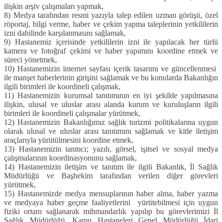
ilişkin arşiv çalışmaları yapmak,
8) Medya tarafından resmi yazıyla talep edilen uzman görüşü, özel
röportaj, bilgi verme, haber ve çekim yapma taleplerinin yetkililerin
izni dahilinde karşılanmasını sağlamak,
9) Hastanemiz içerisinde yetkililerin izni ile yapılacak her türlü
kamera ve fotoğraf çekimi ve haber yapımını koordine etmek ve
süreci yönetmek,
10) Hastanemizin internet sayfası içerik tasarımı ve güncellenmesi
ile manşet haberlerinin girişini sağlamak ve bu konularda Bakanlığın
ilgili birimleri ile koordineli çalışmak,
11) Hastanemizin kurumsal tanıtımının en iyi şekilde yapılmasına
ilişkin, ulusal ve uluslar arası alanda kurum ve kuruluşların ilgili
birimleri ile koordineli çalışmalar yürütmek,
12) Hastanemizin Bakanlığımız sağlık turizmi politikalarına uygun
olarak ulusal ve uluslar arası tanıtımını sağlamak ve kitle iletişim
araçlarıyla yürütülmesini koordine etmek,
13) Hastanemizin tanıtıcı; yazılı, görsel, işitsel ve sosyal medya
çalışmalarının koordinasyonunu sağlamak,
14) Hastanemizin iletişim ve tanıtım ile ilgili Bakanlık, İl Sağlık
Müdürlüğü ve Başhekim tarafından verilen diğer görevleri
yürütmek,
15) Hastanemizde medya mensuplarının haber alma, haber yazma
ve medyaya haber geçme faaliyetlerini yürütebilmesi için uygun
fiziki ortam sağlanarak mihmandarlık yapılıp bu görevlerimizi İl
Sağlık Müdürlüğü, Kamu Hastaneleri Genel Müdürlüğü İdari