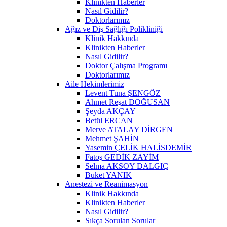
Klinikten Haberler
Nasıl Gidilir?
Doktorlarımız
Ağız ve Diş Sağlığı Polikliniği
Klinik Hakkında
Klinikten Haberler
Nasıl Gidilir?
Doktor Çalışma Programı
Doktorlarımız
Aile Hekimlerimiz
Levent Tuna ŞENGÖZ
Ahmet Reşat DOĞUSAN
Şeyda AKÇAY
Betül ERCAN
Merve ATALAY DİRGEN
Mehmet ŞAHİN
Yasemin ÇELİK HALİSDEMİR
Fatoş GEDİK ZAYİM
Selma AKSOY DALGIÇ
Buket YANIK
Anestezi ve Reanimasyon
Klinik Hakkında
Klinikten Haberler
Nasıl Gidilir?
Sıkça Sorulan Sorular