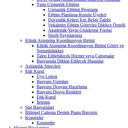
Tıpta Uzmanlık Eğitimi
Uzmanlık Eğitimi Programı
Eğitim Planlama Kurulu Üyeleri
Doçentlik Kriteri İçin Belge Talebi
Vekaleten Eğitim Görevlisi Dilekçe Örneği
Akademik Yayın Gönderme Formu
Süreli Yayınlarımız
Klinik Araştırma Koordinasyon Birimi
Klinik Araştırma Koordinasyon Birimi Görev ve
Sorumlulukları
Talep Edilebilecek Hizmet veya Çalışmalar
Başvuruda Dikkat Edilecek Hususlar
Asistanlık Süreçleri
Etik Kurul
Üye Listesi
Başvuru Formları
Başvuru Dosyası Hazırlama
Başvuru Dosya Renkleri
Etik Kurul
İletişim
Staj Başvuruları
Bilimsel Çalışma Destek Puanı Başvuru
Kongreler
Kongreler
Hizmet Binalarımız