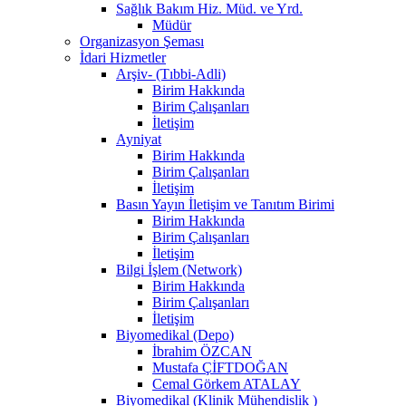
Sağlık Bakım Hiz. Müd. ve Yrd.
Müdür
Organizasyon Şeması
İdari Hizmetler
Arşiv- (Tıbbi-Adli)
Birim Hakkında
Birim Çalışanları
İletişim
Ayniyat
Birim Hakkında
Birim Çalışanları
İletişim
Basın Yayın İletişim ve Tanıtım Birimi
Birim Hakkında
Birim Çalışanları
İletişim
Bilgi İşlem (Network)
Birim Hakkında
Birim Çalışanları
İletişim
Biyomedikal (Depo)
İbrahim ÖZCAN
Mustafa ÇİFTDOĞAN
Cemal Görkem ATALAY
Biyomedikal (Klinik Mühendislik )