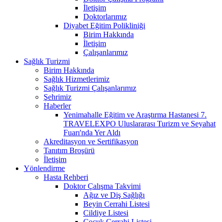
İletişim
Doktorlarımız
Diyabet Eğitim Polikliniği
Birim Hakkında
İletişim
Çalışanlarımız
Sağlık Turizmi
Birim Hakkında
Sağlık Hizmetlerimiz
Sağlık Turizmi Çalışanlarımız
Şehrimiz
Haberler
Yenimahalle Eğitim ve Araştırma Hastanesi 7.
TRAVELEXPO Uluslararası Turizm ve Seyahat
Fuarı'nda Yer Aldı
Akreditasyon ve Sertifikasyon
Tanıtım Broşürü
İletişim
Yönlendirme
Hasta Rehberi
Doktor Çalışma Takvimi
Ağız ve Diş Sağlığı
Beyin Cerrahi Listesi
Cildiye Listesi
Çocuk Cerrahi Listesi