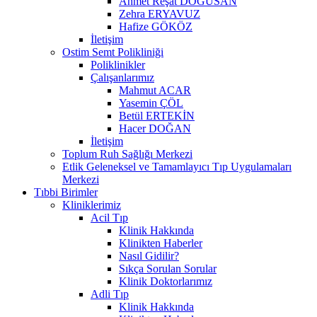
Ahmet Reşat DOĞUSAN
Zehra ERYAVUZ
Hafize GÖKÖZ
İletişim
Ostim Semt Polikliniği
Poliklinikler
Çalışanlarımız
Mahmut ACAR
Yasemin ÇÖL
Betül ERTEKİN
Hacer DOĞAN
İletişim
Toplum Ruh Sağlığı Merkezi
Etlik Geleneksel ve Tamamlayıcı Tıp Uygulamaları
Merkezi
Tıbbi Birimler
Kliniklerimiz
Acil Tıp
Klinik Hakkında
Klinikten Haberler
Nasıl Gidilir?
Sıkça Sorulan Sorular
Klinik Doktorlarımız
Adli Tıp
Klinik Hakkında