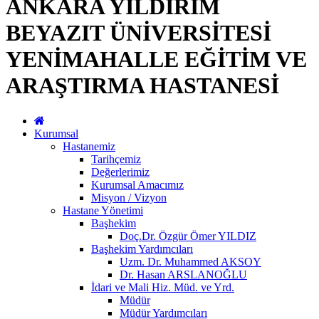
ANKARA YILDIRIM
BEYAZIT ÜNİVERSİTESİ
YENİMAHALLE EĞİTİM VE
ARAŞTIRMA HASTANESİ
Kurumsal
Hastanemiz
Tarihçemiz
Değerlerimiz
Kurumsal Amacımız
Misyon / Vizyon
Hastane Yönetimi
Başhekim
Doç.Dr. Özgür Ömer YILDIZ
Başhekim Yardımcıları
Uzm. Dr. Muhammed AKSOY
Dr. Hasan ARSLANOĞLU
İdari ve Mali Hiz. Müd. ve Yrd.
Müdür
Müdür Yardımcıları