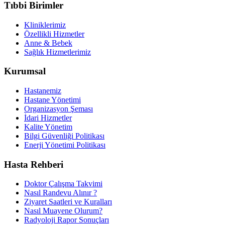
Tıbbi Birimler
Kliniklerimiz
Özellikli Hizmetler
Anne & Bebek
Sağlık Hizmetlerimiz
Kurumsal
Hastanemiz
Hastane Yönetimi
Organizasyon Şeması
İdari Hizmetler
Kalite Yönetim
Bilgi Güvenliği Politikası
Enerji Yönetimi Politikası
Hasta Rehberi
Doktor Çalışma Takvimi
Nasıl Randevu Alınır ?
Ziyaret Saatleri ve Kuralları
Nasıl Muayene Olurum?
Radyoloji Rapor Sonuçları