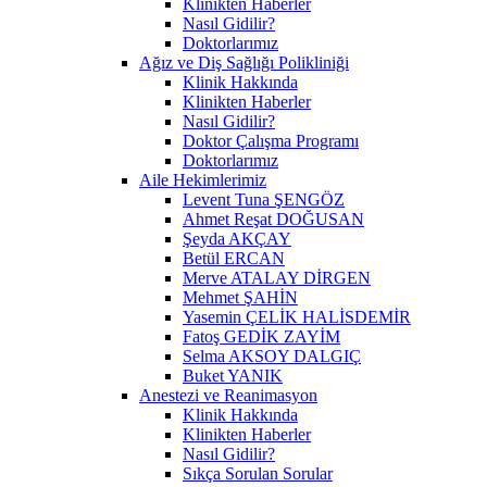
Klinikten Haberler
Nasıl Gidilir?
Doktorlarımız
Ağız ve Diş Sağlığı Polikliniği
Klinik Hakkında
Klinikten Haberler
Nasıl Gidilir?
Doktor Çalışma Programı
Doktorlarımız
Aile Hekimlerimiz
Levent Tuna ŞENGÖZ
Ahmet Reşat DOĞUSAN
Şeyda AKÇAY
Betül ERCAN
Merve ATALAY DİRGEN
Mehmet ŞAHİN
Yasemin ÇELİK HALİSDEMİR
Fatoş GEDİK ZAYİM
Selma AKSOY DALGIÇ
Buket YANIK
Anestezi ve Reanimasyon
Klinik Hakkında
Klinikten Haberler
Nasıl Gidilir?
Sıkça Sorulan Sorular