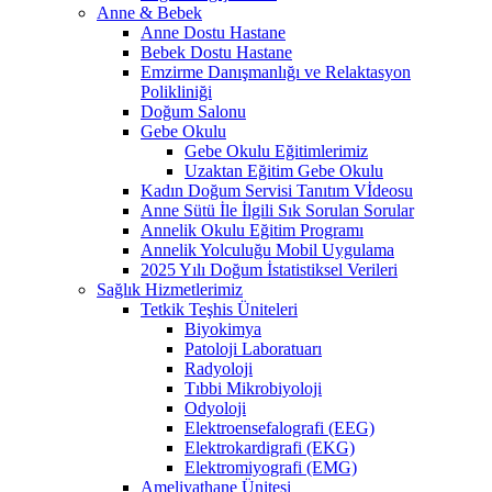
Anne & Bebek
Anne Dostu Hastane
Bebek Dostu Hastane
Emzirme Danışmanlığı ve Relaktasyon
Polikliniği
Doğum Salonu
Gebe Okulu
Gebe Okulu Eğitimlerimiz
Uzaktan Eğitim Gebe Okulu
Kadın Doğum Servisi Tanıtım Vİdeosu
Anne Sütü İle İlgili Sık Sorulan Sorular
Annelik Okulu Eğitim Programı
Annelik Yolculuğu Mobil Uygulama
2025 Yılı Doğum İstatistiksel Verileri
Sağlık Hizmetlerimiz
Tetkik Teşhis Üniteleri
Biyokimya
Patoloji Laboratuarı
Radyoloji
Tıbbi Mikrobiyoloji
Odyoloji
Elektroensefalografi (EEG)
Elektrokardigrafi (EKG)
Elektromiyografi (EMG)
Ameliyathane Ünitesi