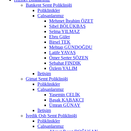
Batıkent Semt Polikliniği
Poliklinikler
Çalışanlarımız
Mehmet İbrahim ÖZET
Sibel BÖLÜKBAŞ
Selma YILMAZ
Ebru Güler
Birsel TEK
Mehtap GÜNDOĞDU
Latife YAVAŞ
Ömer Serter SÖZEN
Sebahat FINDIK
Özlem YALIM
İletişim
Gimat Semt Polikliniği
Poliklinikler
Çalışanlarımız
Yasemin ÇELİK
Başak KABAKCI
Ümran GÜNAY
İletişim
İvedik Osb Semt Polikliniği
Poliklinikler
Çalışanlarımız