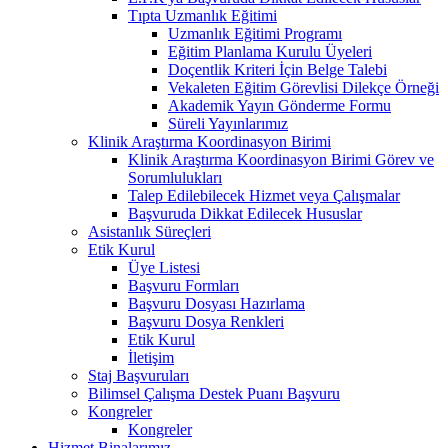
Tıpta Uzmanlık Eğitimi
Uzmanlık Eğitimi Programı
Eğitim Planlama Kurulu Üyeleri
Doçentlik Kriteri İçin Belge Talebi
Vekaleten Eğitim Görevlisi Dilekçe Örneği
Akademik Yayın Gönderme Formu
Süreli Yayınlarımız
Klinik Araştırma Koordinasyon Birimi
Klinik Araştırma Koordinasyon Birimi Görev ve
Sorumlulukları
Talep Edilebilecek Hizmet veya Çalışmalar
Başvuruda Dikkat Edilecek Hususlar
Asistanlık Süreçleri
Etik Kurul
Üye Listesi
Başvuru Formları
Başvuru Dosyası Hazırlama
Başvuru Dosya Renkleri
Etik Kurul
İletişim
Staj Başvuruları
Bilimsel Çalışma Destek Puanı Başvuru
Kongreler
Kongreler
Hizmet Binalarımız