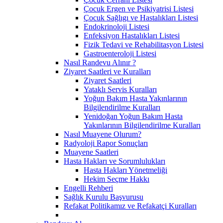
Çocuk Ergen ve Psikiyatrisi Listesi
Çocuk Sağlıgı ve Hastalıkları Listesi
Endokrinoloji Listesi
Enfeksiyon Hastalıkları Listesi
Fizik Tedavi ve Rehabilitasyon Listesi
Gastroenteroloji Listesi
Nasıl Randevu Alınır ?
Ziyaret Saatleri ve Kuralları
Ziyaret Saatleri
Yataklı Servis Kuralları
Yoğun Bakım Hasta Yakınlarının
Bilgilendirilme Kuralları
Yenidoğan Yoğun Bakım Hasta
Yakınlarının Bilgilendirilme Kuralları
Nasıl Muayene Olurum?
Radyoloji Rapor Sonuçları
Muayene Saatleri
Hasta Hakları ve Sorumlulukları
Hasta Hakları Yönetmeliği
Hekim Seçme Hakkı
Engelli Rehberi
Sağlık Kurulu Başvurusu
Refakat Politikamız ve Refakatçi Kuralları