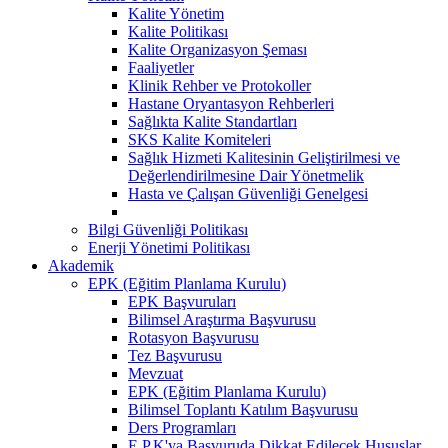
Kalite Yönetim
Kalite Politikası
Kalite Organizasyon Şeması
Faaliyetler
Klinik Rehber ve Protokoller
Hastane Oryantasyon Rehberleri
Sağlıkta Kalite Standartları
SKS Kalite Komiteleri
Sağlık Hizmeti Kalitesinin Geliştirilmesi ve
Değerlendirilmesine Dair Yönetmelik
Hasta ve Çalışan Güvenliği Genelgesi
Bilgi Güvenliği Politikası
Enerji Yönetimi Politikası
Akademik
EPK (Eğitim Planlama Kurulu)
EPK Başvuruları
Bilimsel Araştırma Başvurusu
Rotasyon Başvurusu
Tez Başvurusu
Mevzuat
EPK (Eğitim Planlama Kurulu)
Bilimsel Toplantı Katılım Başvurusu
Ders Programları
E.P.K'ya Başvuruda Dikkat Edilecek Hususlar