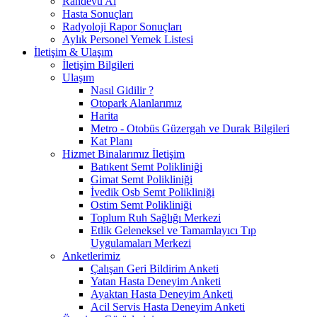
Randevu Al
Hasta Sonuçları
Radyoloji Rapor Sonuçları
Aylık Personel Yemek Listesi
İletişim & Ulaşım
İletişim Bilgileri
Ulaşım
Nasıl Gidilir ?
Otopark Alanlarımız
Harita
Metro - Otobüs Güzergah ve Durak Bilgileri
Kat Planı
Hizmet Binalarımız İletişim
Batıkent Semt Polikliniği
Gimat Semt Polikliniği
İvedik Osb Semt Polikliniği
Ostim Semt Polikliniği
Toplum Ruh Sağlığı Merkezi
Etlik Geleneksel ve Tamamlayıcı Tıp
Uygulamaları Merkezi
Anketlerimiz
Çalışan Geri Bildirim Anketi
Yatan Hasta Deneyim Anketi
Ayaktan Hasta Deneyim Anketi
Acil Servis Hasta Deneyim Anketi