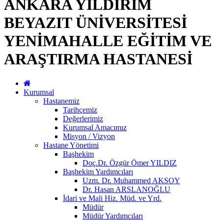
ANKARA YILDIRIM
BEYAZIT ÜNİVERSİTESİ
YENİMAHALLE EĞİTİM VE
ARAŞTIRMA HASTANESİ
Kurumsal
Hastanemiz
Tarihçemiz
Değerlerimiz
Kurumsal Amacımız
Misyon / Vizyon
Hastane Yönetimi
Başhekim
Doç.Dr. Özgür Ömer YILDIZ
Başhekim Yardımcıları
Uzm. Dr. Muhammed AKSOY
Dr. Hasan ARSLANOĞLU
İdari ve Mali Hiz. Müd. ve Yrd.
Müdür
Müdür Yardımcıları