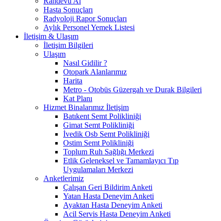
Randevu Al
Hasta Sonuçları
Radyoloji Rapor Sonuçları
Aylık Personel Yemek Listesi
İletişim & Ulaşım
İletişim Bilgileri
Ulaşım
Nasıl Gidilir ?
Otopark Alanlarımız
Harita
Metro - Otobüs Güzergah ve Durak Bilgileri
Kat Planı
Hizmet Binalarımız İletişim
Batıkent Semt Polikliniği
Gimat Semt Polikliniği
İvedik Osb Semt Polikliniği
Ostim Semt Polikliniği
Toplum Ruh Sağlığı Merkezi
Etlik Geleneksel ve Tamamlayıcı Tıp
Uygulamaları Merkezi
Anketlerimiz
Çalışan Geri Bildirim Anketi
Yatan Hasta Deneyim Anketi
Ayaktan Hasta Deneyim Anketi
Acil Servis Hasta Deneyim Anketi