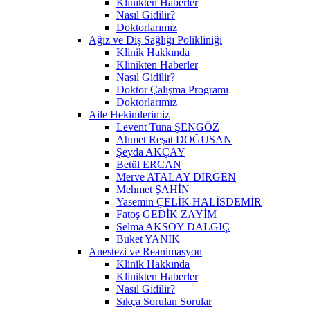
Klinikten Haberler
Nasıl Gidilir?
Doktorlarımız
Ağız ve Diş Sağlığı Polikliniği
Klinik Hakkında
Klinikten Haberler
Nasıl Gidilir?
Doktor Çalışma Programı
Doktorlarımız
Aile Hekimlerimiz
Levent Tuna ŞENGÖZ
Ahmet Reşat DOĞUSAN
Şeyda AKÇAY
Betül ERCAN
Merve ATALAY DİRGEN
Mehmet ŞAHİN
Yasemin ÇELİK HALİSDEMİR
Fatoş GEDİK ZAYİM
Selma AKSOY DALGIÇ
Buket YANIK
Anestezi ve Reanimasyon
Klinik Hakkında
Klinikten Haberler
Nasıl Gidilir?
Sıkça Sorulan Sorular