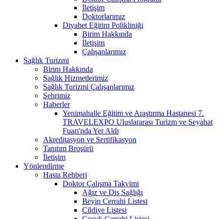
İletişim
Doktorlarımız
Diyabet Eğitim Polikliniği
Birim Hakkında
İletişim
Çalışanlarımız
Sağlık Turizmi
Birim Hakkında
Sağlık Hizmetlerimiz
Sağlık Turizmi Çalışanlarımız
Şehrimiz
Haberler
Yenimahalle Eğitim ve Araştırma Hastanesi 7.
TRAVELEXPO Uluslararası Turizm ve Seyahat
Fuarı'nda Yer Aldı
Akreditasyon ve Sertifikasyon
Tanıtım Broşürü
İletişim
Yönlendirme
Hasta Rehberi
Doktor Çalışma Takvimi
Ağız ve Diş Sağlığı
Beyin Cerrahi Listesi
Cildiye Listesi
Çocuk Cerrahi Listesi