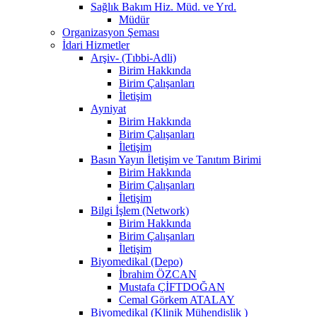
Sağlık Bakım Hiz. Müd. ve Yrd.
Müdür
Organizasyon Şeması
İdari Hizmetler
Arşiv- (Tıbbi-Adli)
Birim Hakkında
Birim Çalışanları
İletişim
Ayniyat
Birim Hakkında
Birim Çalışanları
İletişim
Basın Yayın İletişim ve Tanıtım Birimi
Birim Hakkında
Birim Çalışanları
İletişim
Bilgi İşlem (Network)
Birim Hakkında
Birim Çalışanları
İletişim
Biyomedikal (Depo)
İbrahim ÖZCAN
Mustafa ÇİFTDOĞAN
Cemal Görkem ATALAY
Biyomedikal (Klinik Mühendislik )