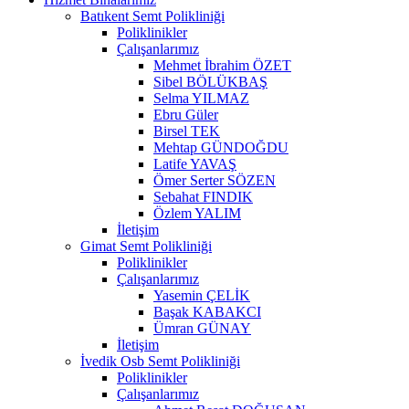
Batıkent Semt Polikliniği
Poliklinikler
Çalışanlarımız
Mehmet İbrahim ÖZET
Sibel BÖLÜKBAŞ
Selma YILMAZ
Ebru Güler
Birsel TEK
Mehtap GÜNDOĞDU
Latife YAVAŞ
Ömer Serter SÖZEN
Sebahat FINDIK
Özlem YALIM
İletişim
Gimat Semt Polikliniği
Poliklinikler
Çalışanlarımız
Yasemin ÇELİK
Başak KABAKCI
Ümran GÜNAY
İletişim
İvedik Osb Semt Polikliniği
Poliklinikler
Çalışanlarımız