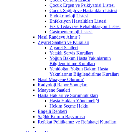
Çocuk Ergen ve Psikiyatrisi Listesi
Çocuk Sağlıgı ve Hastalıkları Listesi
Endokrinoloji Listesi
Enfeksiyon Hastalıkları Listesi
Fizik Tedavi ve Rehabilitasyon Listesi
Gastroenteroloji Listesi
Nasıl Randevu Alınır ?
Ziyaret Saatleri ve Kuralları
Ziyaret Saatleri
Yataklı Servis Kuralları
Yoğun Bakım Hasta Yakınlarının
Bilgilendirilme Kuralları
Yenidoğan Yoğun Bakım Hasta
Yakınlarının Bilgilendirilme Kuralları
Nasıl Muayene Olurum?
Radyoloji Rapor Sonuçları
Muayene Saatleri
Hasta Hakları ve Sorumlulukları
Hasta Hakları Yönetmeliği
Hekim Seçme Hakkı
Engelli Rehberi
Sağlık Kurulu Başvurusu
Refakat Politikamız ve Refakatçi Kuralları