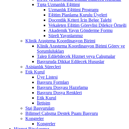
Tıpta Uzmanlık Eğitimi
Uzmanlık Eğitimi Programı
Eğitim Planlama Kurulu Üyeleri
Doçentlik Kriteri İçin Belge Talebi
Vekaleten Eğitim Görevlisi Dilekçe Örneği
Akademik Yayın Gönderme Formu
Süreli Yayınlarımız
Klinik Araştırma Koordinasyon Birimi
Klinik Araştırma Koordinasyon Birimi Görev ve
Sorumlulukları
Talep Edilebilecek Hizmet veya Çalışmalar
Başvuruda Dikkat Edilecek Hususlar
Asistanlık Süreçleri
Etik Kurul
Üye Listesi
Başvuru Formları
Başvuru Dosyası Hazırlama
Başvuru Dosya Renkleri
Etik Kurul
İletişim
Staj Başvuruları
Bilimsel Çalışma Destek Puanı Başvuru
Kongreler
Kongreler
Hizmet Binalarımız