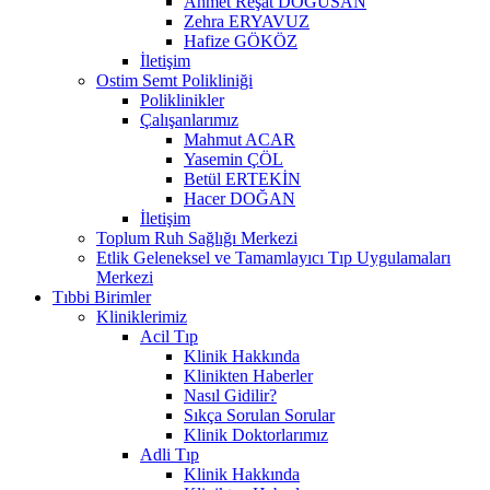
Ahmet Reşat DOĞUSAN
Zehra ERYAVUZ
Hafize GÖKÖZ
İletişim
Ostim Semt Polikliniği
Poliklinikler
Çalışanlarımız
Mahmut ACAR
Yasemin ÇÖL
Betül ERTEKİN
Hacer DOĞAN
İletişim
Toplum Ruh Sağlığı Merkezi
Etlik Geleneksel ve Tamamlayıcı Tıp Uygulamaları
Merkezi
Tıbbi Birimler
Kliniklerimiz
Acil Tıp
Klinik Hakkında
Klinikten Haberler
Nasıl Gidilir?
Sıkça Sorulan Sorular
Klinik Doktorlarımız
Adli Tıp
Klinik Hakkında