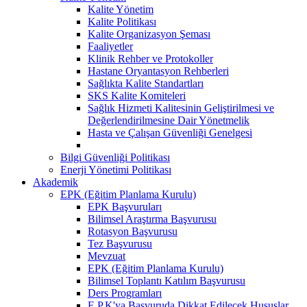
Kalite Yönetim
Kalite Politikası
Kalite Organizasyon Şeması
Faaliyetler
Klinik Rehber ve Protokoller
Hastane Oryantasyon Rehberleri
Sağlıkta Kalite Standartları
SKS Kalite Komiteleri
Sağlık Hizmeti Kalitesinin Geliştirilmesi ve
Değerlendirilmesine Dair Yönetmelik
Hasta ve Çalışan Güvenliği Genelgesi
Bilgi Güvenliği Politikası
Enerji Yönetimi Politikası
Akademik
EPK (Eğitim Planlama Kurulu)
EPK Başvuruları
Bilimsel Araştırma Başvurusu
Rotasyon Başvurusu
Tez Başvurusu
Mevzuat
EPK (Eğitim Planlama Kurulu)
Bilimsel Toplantı Katılım Başvurusu
Ders Programları
E.P.K'ya Başvuruda Dikkat Edilecek Hususlar