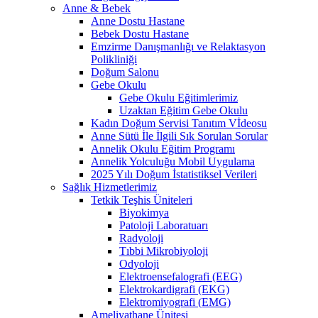
Anne & Bebek
Anne Dostu Hastane
Bebek Dostu Hastane
Emzirme Danışmanlığı ve Relaktasyon
Polikliniği
Doğum Salonu
Gebe Okulu
Gebe Okulu Eğitimlerimiz
Uzaktan Eğitim Gebe Okulu
Kadın Doğum Servisi Tanıtım Vİdeosu
Anne Sütü İle İlgili Sık Sorulan Sorular
Annelik Okulu Eğitim Programı
Annelik Yolculuğu Mobil Uygulama
2025 Yılı Doğum İstatistiksel Verileri
Sağlık Hizmetlerimiz
Tetkik Teşhis Üniteleri
Biyokimya
Patoloji Laboratuarı
Radyoloji
Tıbbi Mikrobiyoloji
Odyoloji
Elektroensefalografi (EEG)
Elektrokardigrafi (EKG)
Elektromiyografi (EMG)
Ameliyathane Ünitesi