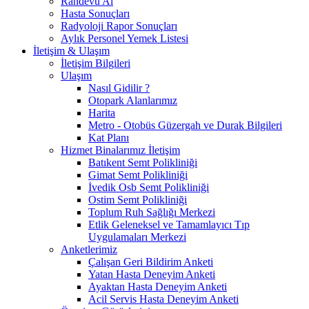
Randevu Al
Hasta Sonuçları
Radyoloji Rapor Sonuçları
Aylık Personel Yemek Listesi
İletişim & Ulaşım
İletişim Bilgileri
Ulaşım
Nasıl Gidilir ?
Otopark Alanlarımız
Harita
Metro - Otobüs Güzergah ve Durak Bilgileri
Kat Planı
Hizmet Binalarımız İletişim
Batıkent Semt Polikliniği
Gimat Semt Polikliniği
İvedik Osb Semt Polikliniği
Ostim Semt Polikliniği
Toplum Ruh Sağlığı Merkezi
Etlik Geleneksel ve Tamamlayıcı Tıp
Uygulamaları Merkezi
Anketlerimiz
Çalışan Geri Bildirim Anketi
Yatan Hasta Deneyim Anketi
Ayaktan Hasta Deneyim Anketi
Acil Servis Hasta Deneyim Anketi