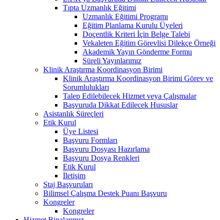
Tıpta Uzmanlık Eğitimi
Uzmanlık Eğitimi Programı
Eğitim Planlama Kurulu Üyeleri
Doçentlik Kriteri İçin Belge Talebi
Vekaleten Eğitim Görevlisi Dilekçe Örneği
Akademik Yayın Gönderme Formu
Süreli Yayınlarımız
Klinik Araştırma Koordinasyon Birimi
Klinik Araştırma Koordinasyon Birimi Görev ve
Sorumlulukları
Talep Edilebilecek Hizmet veya Çalışmalar
Başvuruda Dikkat Edilecek Hususlar
Asistanlık Süreçleri
Etik Kurul
Üye Listesi
Başvuru Formları
Başvuru Dosyası Hazırlama
Başvuru Dosya Renkleri
Etik Kurul
İletişim
Staj Başvuruları
Bilimsel Çalışma Destek Puanı Başvuru
Kongreler
Kongreler
Hizmet Binalarımız