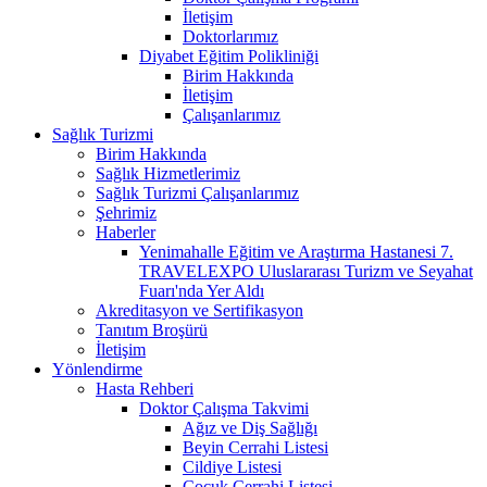
İletişim
Doktorlarımız
Diyabet Eğitim Polikliniği
Birim Hakkında
İletişim
Çalışanlarımız
Sağlık Turizmi
Birim Hakkında
Sağlık Hizmetlerimiz
Sağlık Turizmi Çalışanlarımız
Şehrimiz
Haberler
Yenimahalle Eğitim ve Araştırma Hastanesi 7.
TRAVELEXPO Uluslararası Turizm ve Seyahat
Fuarı'nda Yer Aldı
Akreditasyon ve Sertifikasyon
Tanıtım Broşürü
İletişim
Yönlendirme
Hasta Rehberi
Doktor Çalışma Takvimi
Ağız ve Diş Sağlığı
Beyin Cerrahi Listesi
Cildiye Listesi
Çocuk Cerrahi Listesi