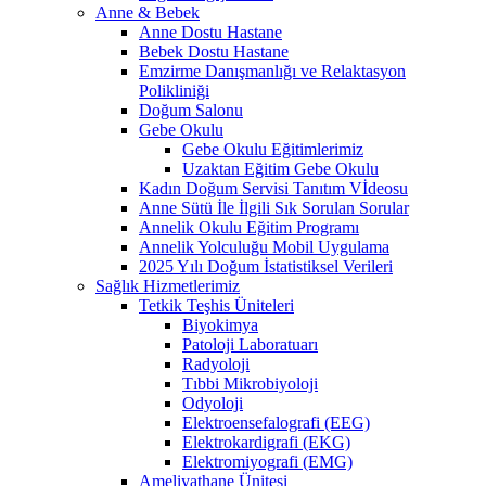
Anne & Bebek
Anne Dostu Hastane
Bebek Dostu Hastane
Emzirme Danışmanlığı ve Relaktasyon
Polikliniği
Doğum Salonu
Gebe Okulu
Gebe Okulu Eğitimlerimiz
Uzaktan Eğitim Gebe Okulu
Kadın Doğum Servisi Tanıtım Vİdeosu
Anne Sütü İle İlgili Sık Sorulan Sorular
Annelik Okulu Eğitim Programı
Annelik Yolculuğu Mobil Uygulama
2025 Yılı Doğum İstatistiksel Verileri
Sağlık Hizmetlerimiz
Tetkik Teşhis Üniteleri
Biyokimya
Patoloji Laboratuarı
Radyoloji
Tıbbi Mikrobiyoloji
Odyoloji
Elektroensefalografi (EEG)
Elektrokardigrafi (EKG)
Elektromiyografi (EMG)
Ameliyathane Ünitesi