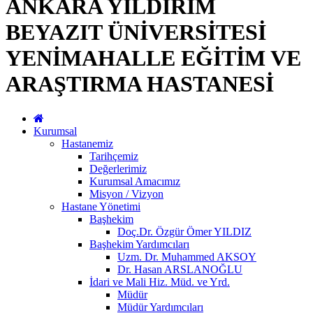
ANKARA YILDIRIM
BEYAZIT ÜNİVERSİTESİ
YENİMAHALLE EĞİTİM VE
ARAŞTIRMA HASTANESİ
Kurumsal
Hastanemiz
Tarihçemiz
Değerlerimiz
Kurumsal Amacımız
Misyon / Vizyon
Hastane Yönetimi
Başhekim
Doç.Dr. Özgür Ömer YILDIZ
Başhekim Yardımcıları
Uzm. Dr. Muhammed AKSOY
Dr. Hasan ARSLANOĞLU
İdari ve Mali Hiz. Müd. ve Yrd.
Müdür
Müdür Yardımcıları