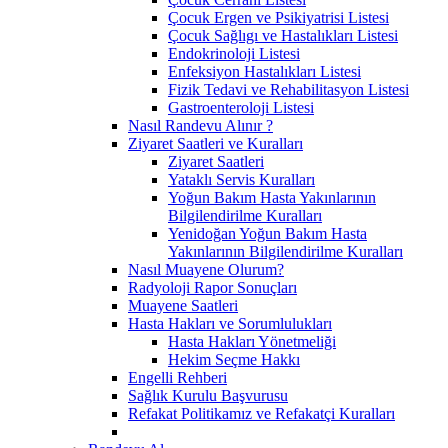
Çocuk Ergen ve Psikiyatrisi Listesi
Çocuk Sağlıgı ve Hastalıkları Listesi
Endokrinoloji Listesi
Enfeksiyon Hastalıkları Listesi
Fizik Tedavi ve Rehabilitasyon Listesi
Gastroenteroloji Listesi
Nasıl Randevu Alınır ?
Ziyaret Saatleri ve Kuralları
Ziyaret Saatleri
Yataklı Servis Kuralları
Yoğun Bakım Hasta Yakınlarının
Bilgilendirilme Kuralları
Yenidoğan Yoğun Bakım Hasta
Yakınlarının Bilgilendirilme Kuralları
Nasıl Muayene Olurum?
Radyoloji Rapor Sonuçları
Muayene Saatleri
Hasta Hakları ve Sorumlulukları
Hasta Hakları Yönetmeliği
Hekim Seçme Hakkı
Engelli Rehberi
Sağlık Kurulu Başvurusu
Refakat Politikamız ve Refakatçi Kuralları