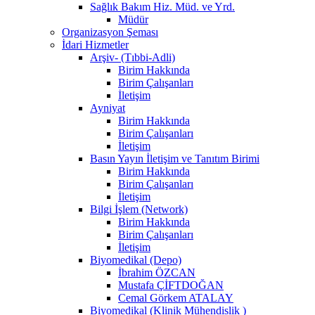
Sağlık Bakım Hiz. Müd. ve Yrd.
Müdür
Organizasyon Şeması
İdari Hizmetler
Arşiv- (Tıbbi-Adli)
Birim Hakkında
Birim Çalışanları
İletişim
Ayniyat
Birim Hakkında
Birim Çalışanları
İletişim
Basın Yayın İletişim ve Tanıtım Birimi
Birim Hakkında
Birim Çalışanları
İletişim
Bilgi İşlem (Network)
Birim Hakkında
Birim Çalışanları
İletişim
Biyomedikal (Depo)
İbrahim ÖZCAN
Mustafa ÇİFTDOĞAN
Cemal Görkem ATALAY
Biyomedikal (Klinik Mühendislik )