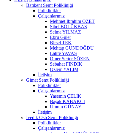
Batıkent Semt Polikliniği
Poliklinikler
Çalışanlarımız
Mehmet İbrahim ÖZET
Sibel BÖLÜKBAŞ
Selma YILMAZ
Ebru Güler
Birsel TEK
Mehtap GÜNDOĞDU
Latife YAVAŞ
Ömer Serter SÖZEN
Sebahat FINDIK
Özlem YALIM
İletişim
Gimat Semt Polikliniği
Poliklinikler
Çalışanlarımız
Yasemin ÇELİK
Başak KABAKCI
Ümran GÜNAY
İletişim
İvedik Osb Semt Polikliniği
Poliklinikler
Çalışanlarımız