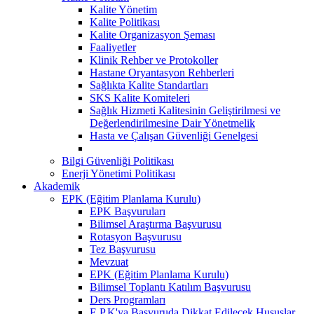
Kalite Yönetim
Kalite Politikası
Kalite Organizasyon Şeması
Faaliyetler
Klinik Rehber ve Protokoller
Hastane Oryantasyon Rehberleri
Sağlıkta Kalite Standartları
SKS Kalite Komiteleri
Sağlık Hizmeti Kalitesinin Geliştirilmesi ve
Değerlendirilmesine Dair Yönetmelik
Hasta ve Çalışan Güvenliği Genelgesi
Bilgi Güvenliği Politikası
Enerji Yönetimi Politikası
Akademik
EPK (Eğitim Planlama Kurulu)
EPK Başvuruları
Bilimsel Araştırma Başvurusu
Rotasyon Başvurusu
Tez Başvurusu
Mevzuat
EPK (Eğitim Planlama Kurulu)
Bilimsel Toplantı Katılım Başvurusu
Ders Programları
E.P.K'ya Başvuruda Dikkat Edilecek Hususlar