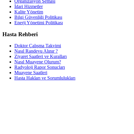
Organizasyon Şeması
İdari Hizmetler
Kalite Yönetim
Bilgi Güvenliği Politikası
Enerji Yönetimi Politikası
Hasta Rehberi
Doktor Çalışma Takvimi
Nasıl Randevu Alınır ?
Ziyaret Saatleri ve Kuralları
Nasıl Muayene Olurum?
Radyoloji Rapor Sonuçları
Muayene Saatleri
Hasta Hakları ve Sorumlulukları