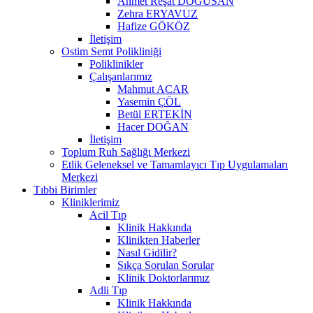
Ahmet Reşat DOĞUSAN
Zehra ERYAVUZ
Hafize GÖKÖZ
İletişim
Ostim Semt Polikliniği
Poliklinikler
Çalışanlarımız
Mahmut ACAR
Yasemin ÇÖL
Betül ERTEKİN
Hacer DOĞAN
İletişim
Toplum Ruh Sağlığı Merkezi
Etlik Geleneksel ve Tamamlayıcı Tıp Uygulamaları
Merkezi
Tıbbi Birimler
Kliniklerimiz
Acil Tıp
Klinik Hakkında
Klinikten Haberler
Nasıl Gidilir?
Sıkça Sorulan Sorular
Klinik Doktorlarımız
Adli Tıp
Klinik Hakkında