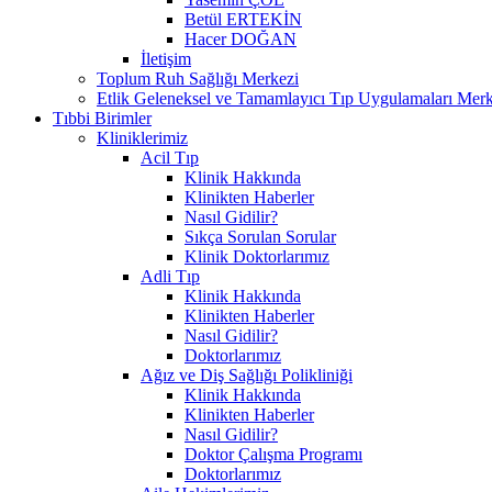
Betül ERTEKİN
Hacer DOĞAN
İletişim
Toplum Ruh Sağlığı Merkezi
Etlik Geleneksel ve Tamamlayıcı Tıp Uygulamaları Merk
Tıbbi Birimler
Kliniklerimiz
Acil Tıp
Klinik Hakkında
Klinikten Haberler
Nasıl Gidilir?
Sıkça Sorulan Sorular
Klinik Doktorlarımız
Adli Tıp
Klinik Hakkında
Klinikten Haberler
Nasıl Gidilir?
Doktorlarımız
Ağız ve Diş Sağlığı Polikliniği
Klinik Hakkında
Klinikten Haberler
Nasıl Gidilir?
Doktor Çalışma Programı
Doktorlarımız