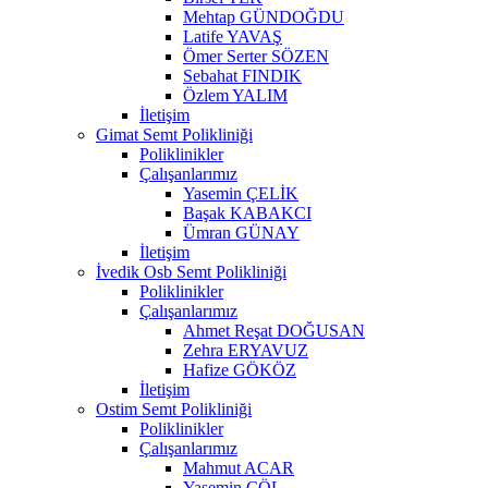
Mehtap GÜNDOĞDU
Latife YAVAŞ
Ömer Serter SÖZEN
Sebahat FINDIK
Özlem YALIM
İletişim
Gimat Semt Polikliniği
Poliklinikler
Çalışanlarımız
Yasemin ÇELİK
Başak KABAKCI
Ümran GÜNAY
İletişim
İvedik Osb Semt Polikliniği
Poliklinikler
Çalışanlarımız
Ahmet Reşat DOĞUSAN
Zehra ERYAVUZ
Hafize GÖKÖZ
İletişim
Ostim Semt Polikliniği
Poliklinikler
Çalışanlarımız
Mahmut ACAR
Yasemin ÇÖL