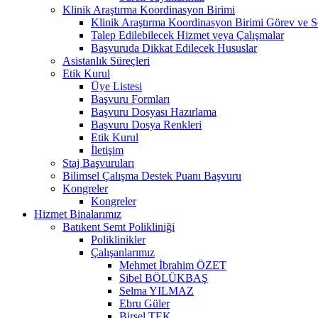
Klinik Araştırma Koordinasyon Birimi
Klinik Araştırma Koordinasyon Birimi Görev ve S
Talep Edilebilecek Hizmet veya Çalışmalar
Başvuruda Dikkat Edilecek Hususlar
Asistanlık Süreçleri
Etik Kurul
Üye Listesi
Başvuru Formları
Başvuru Dosyası Hazırlama
Başvuru Dosya Renkleri
Etik Kurul
İletişim
Staj Başvuruları
Bilimsel Çalışma Destek Puanı Başvuru
Kongreler
Kongreler
Hizmet Binalarımız
Batıkent Semt Polikliniği
Poliklinikler
Çalışanlarımız
Mehmet İbrahim ÖZET
Sibel BÖLÜKBAŞ
Selma YILMAZ
Ebru Güler
Birsel TEK