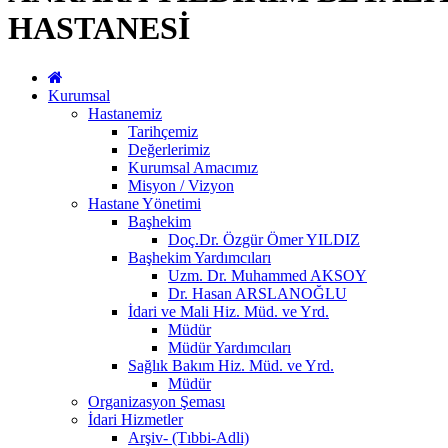
HASTANESİ
Kurumsal
Hastanemiz
Tarihçemiz
Değerlerimiz
Kurumsal Amacımız
Misyon / Vizyon
Hastane Yönetimi
Başhekim
Doç.Dr. Özgür Ömer YILDIZ
Başhekim Yardımcıları
Uzm. Dr. Muhammed AKSOY
Dr. Hasan ARSLANOĞLU
İdari ve Mali Hiz. Müd. ve Yrd.
Müdür
Müdür Yardımcıları
Sağlık Bakım Hiz. Müd. ve Yrd.
Müdür
Organizasyon Şeması
İdari Hizmetler
Arşiv- (Tıbbi-Adli)