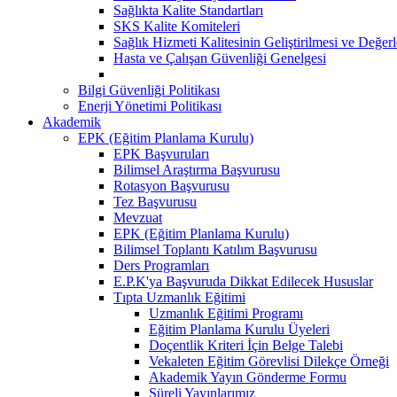
Sağlıkta Kalite Standartları
SKS Kalite Komiteleri
Sağlık Hizmeti Kalitesinin Geliştirilmesi ve Değer
Hasta ve Çalışan Güvenliği Genelgesi
Bilgi Güvenliği Politikası
Enerji Yönetimi Politikası
Akademik
EPK (Eğitim Planlama Kurulu)
EPK Başvuruları
Bilimsel Araştırma Başvurusu
Rotasyon Başvurusu
Tez Başvurusu
Mevzuat
EPK (Eğitim Planlama Kurulu)
Bilimsel Toplantı Katılım Başvurusu
Ders Programları
E.P.K'ya Başvuruda Dikkat Edilecek Hususlar
Tıpta Uzmanlık Eğitimi
Uzmanlık Eğitimi Programı
Eğitim Planlama Kurulu Üyeleri
Doçentlik Kriteri İçin Belge Talebi
Vekaleten Eğitim Görevlisi Dilekçe Örneği
Akademik Yayın Gönderme Formu
Süreli Yayınlarımız