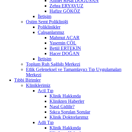
Ahmet Reşat DOĞUSAN
Zehra ERYAVUZ
Hafize GÖKÖZ
İletişim
Ostim Semt Polikliniği
Poliklinikler
Çalışanlarımız
Mahmut ACAR
Yasemin ÇÖL
Betül ERTEKİN
Hacer DOĞAN
İletişim
Toplum Ruh Sağlığı Merkezi
Etlik Geleneksel ve Tamamlayıcı Tıp Uygulamaları
Merkezi
Tıbbi Birimler
Kliniklerimiz
Acil Tıp
Klinik Hakkında
Klinikten Haberler
Nasıl Gidilir?
Sıkça Sorulan Sorular
Klinik Doktorlarımız
Adli Tıp
Klinik Hakkında