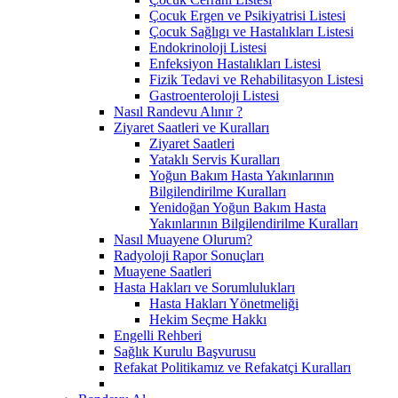
Çocuk Ergen ve Psikiyatrisi Listesi
Çocuk Sağlıgı ve Hastalıkları Listesi
Endokrinoloji Listesi
Enfeksiyon Hastalıkları Listesi
Fizik Tedavi ve Rehabilitasyon Listesi
Gastroenteroloji Listesi
Nasıl Randevu Alınır ?
Ziyaret Saatleri ve Kuralları
Ziyaret Saatleri
Yataklı Servis Kuralları
Yoğun Bakım Hasta Yakınlarının
Bilgilendirilme Kuralları
Yenidoğan Yoğun Bakım Hasta
Yakınlarının Bilgilendirilme Kuralları
Nasıl Muayene Olurum?
Radyoloji Rapor Sonuçları
Muayene Saatleri
Hasta Hakları ve Sorumlulukları
Hasta Hakları Yönetmeliği
Hekim Seçme Hakkı
Engelli Rehberi
Sağlık Kurulu Başvurusu
Refakat Politikamız ve Refakatçi Kuralları