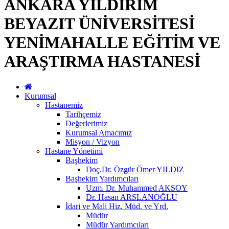
ANKARA YILDIRIM
BEYAZIT ÜNİVERSİTESİ
YENİMAHALLE EĞİTİM VE
ARAŞTIRMA HASTANESİ
Kurumsal
Hastanemiz
Tarihçemiz
Değerlerimiz
Kurumsal Amacımız
Misyon / Vizyon
Hastane Yönetimi
Başhekim
Doç.Dr. Özgür Ömer YILDIZ
Başhekim Yardımcıları
Uzm. Dr. Muhammed AKSOY
Dr. Hasan ARSLANOĞLU
İdari ve Mali Hiz. Müd. ve Yrd.
Müdür
Müdür Yardımcıları