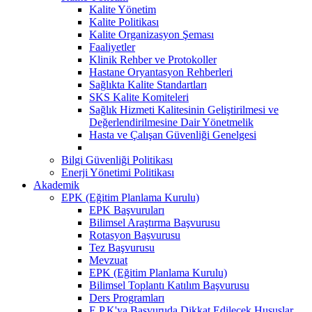
Kalite Yönetim
Kalite Politikası
Kalite Organizasyon Şeması
Faaliyetler
Klinik Rehber ve Protokoller
Hastane Oryantasyon Rehberleri
Sağlıkta Kalite Standartları
SKS Kalite Komiteleri
Sağlık Hizmeti Kalitesinin Geliştirilmesi ve
Değerlendirilmesine Dair Yönetmelik
Hasta ve Çalışan Güvenliği Genelgesi
Bilgi Güvenliği Politikası
Enerji Yönetimi Politikası
Akademik
EPK (Eğitim Planlama Kurulu)
EPK Başvuruları
Bilimsel Araştırma Başvurusu
Rotasyon Başvurusu
Tez Başvurusu
Mevzuat
EPK (Eğitim Planlama Kurulu)
Bilimsel Toplantı Katılım Başvurusu
Ders Programları
E.P.K'ya Başvuruda Dikkat Edilecek Hususlar