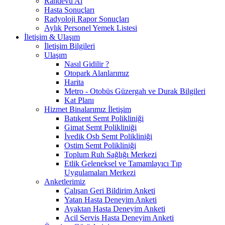
Randevu Al
Hasta Sonuçları
Radyoloji Rapor Sonuçları
Aylık Personel Yemek Listesi
İletişim & Ulaşım
İletişim Bilgileri
Ulaşım
Nasıl Gidilir ?
Otopark Alanlarımız
Harita
Metro - Otobüs Güzergah ve Durak Bilgileri
Kat Planı
Hizmet Binalarımız İletişim
Batıkent Semt Polikliniği
Gimat Semt Polikliniği
İvedik Osb Semt Polikliniği
Ostim Semt Polikliniği
Toplum Ruh Sağlığı Merkezi
Etlik Geleneksel ve Tamamlayıcı Tıp
Uygulamaları Merkezi
Anketlerimiz
Çalışan Geri Bildirim Anketi
Yatan Hasta Deneyim Anketi
Ayaktan Hasta Deneyim Anketi
Acil Servis Hasta Deneyim Anketi