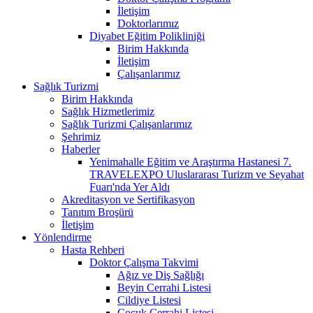
İletişim
Doktorlarımız
Diyabet Eğitim Polikliniği
Birim Hakkında
İletişim
Çalışanlarımız
Sağlık Turizmi
Birim Hakkında
Sağlık Hizmetlerimiz
Sağlık Turizmi Çalışanlarımız
Şehrimiz
Haberler
Yenimahalle Eğitim ve Araştırma Hastanesi 7.
TRAVELEXPO Uluslararası Turizm ve Seyahat
Fuarı'nda Yer Aldı
Akreditasyon ve Sertifikasyon
Tanıtım Broşürü
İletişim
Yönlendirme
Hasta Rehberi
Doktor Çalışma Takvimi
Ağız ve Diş Sağlığı
Beyin Cerrahi Listesi
Cildiye Listesi
Çocuk Cerrahi Listesi