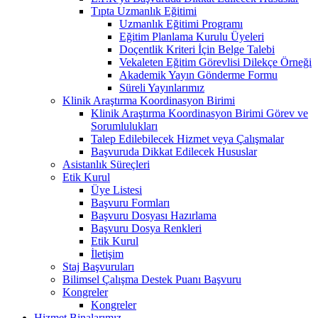
Tıpta Uzmanlık Eğitimi
Uzmanlık Eğitimi Programı
Eğitim Planlama Kurulu Üyeleri
Doçentlik Kriteri İçin Belge Talebi
Vekaleten Eğitim Görevlisi Dilekçe Örneği
Akademik Yayın Gönderme Formu
Süreli Yayınlarımız
Klinik Araştırma Koordinasyon Birimi
Klinik Araştırma Koordinasyon Birimi Görev ve
Sorumlulukları
Talep Edilebilecek Hizmet veya Çalışmalar
Başvuruda Dikkat Edilecek Hususlar
Asistanlık Süreçleri
Etik Kurul
Üye Listesi
Başvuru Formları
Başvuru Dosyası Hazırlama
Başvuru Dosya Renkleri
Etik Kurul
İletişim
Staj Başvuruları
Bilimsel Çalışma Destek Puanı Başvuru
Kongreler
Kongreler
Hizmet Binalarımız