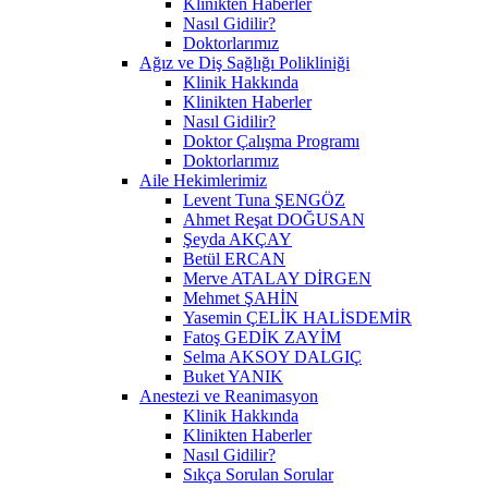
Klinikten Haberler
Nasıl Gidilir?
Doktorlarımız
Ağız ve Diş Sağlığı Polikliniği
Klinik Hakkında
Klinikten Haberler
Nasıl Gidilir?
Doktor Çalışma Programı
Doktorlarımız
Aile Hekimlerimiz
Levent Tuna ŞENGÖZ
Ahmet Reşat DOĞUSAN
Şeyda AKÇAY
Betül ERCAN
Merve ATALAY DİRGEN
Mehmet ŞAHİN
Yasemin ÇELİK HALİSDEMİR
Fatoş GEDİK ZAYİM
Selma AKSOY DALGIÇ
Buket YANIK
Anestezi ve Reanimasyon
Klinik Hakkında
Klinikten Haberler
Nasıl Gidilir?
Sıkça Sorulan Sorular