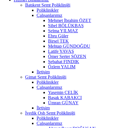
Batıkent Semt Polikliniği
Poliklinikler
Çalışanlarımız
Mehmet İbrahim ÖZET
Sibel BÖLÜKBAŞ
Selma YILMAZ
Ebru Güler
Birsel TEK
Mehtap GÜNDOĞDU
Latife YAVAŞ
Ömer Serter SÖZEN
Sebahat FINDIK
Özlem YALIM
İletişim
Gimat Semt Polikliniği
Poliklinikler
Çalışanlarımız
Yasemin ÇELİK
Başak KABAKCI
Ümran GÜNAY
İletişim
İvedik Osb Semt Polikliniği
Poliklinikler
Çalışanlarımız