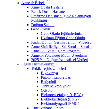
Anne & Bebek
Anne Dostu Hastane
Bebek Dostu Hastane
Emzirme Danışmanlığı ve Relaktasyon
Polikliniği
Doğum Salonu
Gebe Okulu
Gebe Okulu Eğitimlerimiz
Uzaktan Eğitim Gebe Okulu
Kadın Doğum Servisi Tanıtım Vİdeosu
Anne Sütü İle İlgili Sık Sorulan Sorular
Annelik Okulu Eğitim Programı
Annelik Yolculuğu Mobil Uygulama
2025 Yılı Doğum İstatistiksel Verileri
Sağlık Hizmetlerimiz
Tetkik Teşhis Üniteleri
Biyokimya
Patoloji Laboratuarı
Radyoloji
Tıbbi Mikrobiyoloji
Odyoloji
Elektroensefalografi (EEG)
Elektrokardigrafi (EKG)
Elektromiyografi (EMG)
Ameliyathane Ünitesi