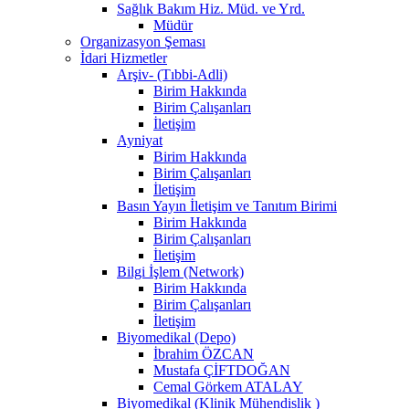
Sağlık Bakım Hiz. Müd. ve Yrd.
Müdür
Organizasyon Şeması
İdari Hizmetler
Arşiv- (Tıbbi-Adli)
Birim Hakkında
Birim Çalışanları
İletişim
Ayniyat
Birim Hakkında
Birim Çalışanları
İletişim
Basın Yayın İletişim ve Tanıtım Birimi
Birim Hakkında
Birim Çalışanları
İletişim
Bilgi İşlem (Network)
Birim Hakkında
Birim Çalışanları
İletişim
Biyomedikal (Depo)
İbrahim ÖZCAN
Mustafa ÇİFTDOĞAN
Cemal Görkem ATALAY
Biyomedikal (Klinik Mühendislik )