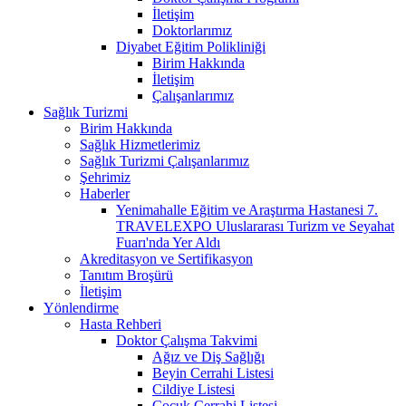
İletişim
Doktorlarımız
Diyabet Eğitim Polikliniği
Birim Hakkında
İletişim
Çalışanlarımız
Sağlık Turizmi
Birim Hakkında
Sağlık Hizmetlerimiz
Sağlık Turizmi Çalışanlarımız
Şehrimiz
Haberler
Yenimahalle Eğitim ve Araştırma Hastanesi 7.
TRAVELEXPO Uluslararası Turizm ve Seyahat
Fuarı'nda Yer Aldı
Akreditasyon ve Sertifikasyon
Tanıtım Broşürü
İletişim
Yönlendirme
Hasta Rehberi
Doktor Çalışma Takvimi
Ağız ve Diş Sağlığı
Beyin Cerrahi Listesi
Cildiye Listesi
Çocuk Cerrahi Listesi