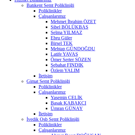
Batıkent Semt Polikliniği
Poliklinikler
Çalışanlarımız
Mehmet İbrahim ÖZET
Sibel BÖLÜKBAŞ
Selma YILMAZ
Ebru Güler
Birsel TEK
Mehtap GÜNDOĞDU
Latife YAVAŞ
Ömer Serter SÖZEN
Sebahat FINDIK
Özlem YALIM
İletişim
Gimat Semt Polikliniği
Poliklinikler
Çalışanlarımız
Yasemin ÇELİK
Başak KABAKCI
Ümran GÜNAY
İletişim
İvedik Osb Semt Polikliniği
Poliklinikler
Çalışanlarımız