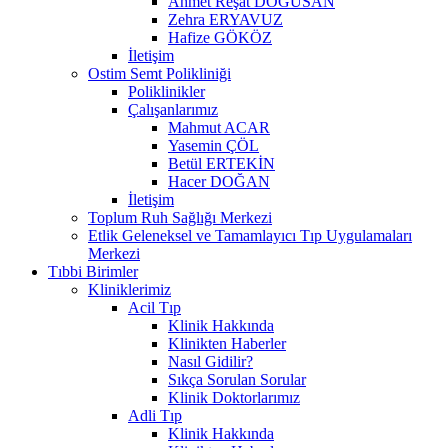
Ahmet Reşat DOĞUSAN
Zehra ERYAVUZ
Hafize GÖKÖZ
İletişim
Ostim Semt Polikliniği
Poliklinikler
Çalışanlarımız
Mahmut ACAR
Yasemin ÇÖL
Betül ERTEKİN
Hacer DOĞAN
İletişim
Toplum Ruh Sağlığı Merkezi
Etlik Geleneksel ve Tamamlayıcı Tıp Uygulamaları
Merkezi
Tıbbi Birimler
Kliniklerimiz
Acil Tıp
Klinik Hakkında
Klinikten Haberler
Nasıl Gidilir?
Sıkça Sorulan Sorular
Klinik Doktorlarımız
Adli Tıp
Klinik Hakkında