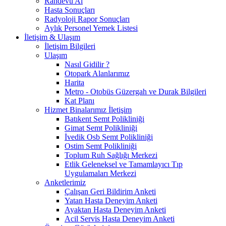
Randevu Al
Hasta Sonuçları
Radyoloji Rapor Sonuçları
Aylık Personel Yemek Listesi
İletişim & Ulaşım
İletişim Bilgileri
Ulaşım
Nasıl Gidilir ?
Otopark Alanlarımız
Harita
Metro - Otobüs Güzergah ve Durak Bilgileri
Kat Planı
Hizmet Binalarımız İletişim
Batıkent Semt Polikliniği
Gimat Semt Polikliniği
İvedik Osb Semt Polikliniği
Ostim Semt Polikliniği
Toplum Ruh Sağlığı Merkezi
Etlik Geleneksel ve Tamamlayıcı Tıp
Uygulamaları Merkezi
Anketlerimiz
Çalışan Geri Bildirim Anketi
Yatan Hasta Deneyim Anketi
Ayaktan Hasta Deneyim Anketi
Acil Servis Hasta Deneyim Anketi