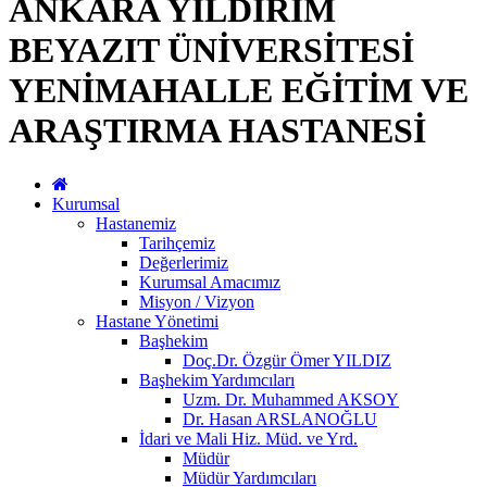
ANKARA YILDIRIM
BEYAZIT ÜNİVERSİTESİ
YENİMAHALLE EĞİTİM VE
ARAŞTIRMA HASTANESİ
Kurumsal
Hastanemiz
Tarihçemiz
Değerlerimiz
Kurumsal Amacımız
Misyon / Vizyon
Hastane Yönetimi
Başhekim
Doç.Dr. Özgür Ömer YILDIZ
Başhekim Yardımcıları
Uzm. Dr. Muhammed AKSOY
Dr. Hasan ARSLANOĞLU
İdari ve Mali Hiz. Müd. ve Yrd.
Müdür
Müdür Yardımcıları