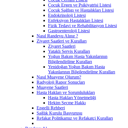
Çocuk Ergen ve Psikiyatrisi Listesi
Çocuk Sağlıgı ve Hastalıkları Listesi
Endokrinoloji Listesi
Enfeksiyon Hastalıkları Listesi
Fizik Tedavi ve Rehabilitasyon Listesi
Gastroenteroloji Listesi
Nasıl Randevu Alınır ?
Ziyaret Saatleri ve Kuralları
Ziyaret Saatleri
Yataklı Servis Kuralları
Yoğun Bakım Hasta Yakınlarının
Bilgilendirilme Kuralları
Yenidoğan Yoğun Bakım Hasta
Yakınlarının Bilgilendirilme Kuralları
Nasıl Muayene Olurum?
Radyoloji Rapor Sonuçları
Muayene Saatleri
Hasta Hakları ve Sorumlulukları
Hasta Hakları Yönetmeliği
Hekim Seçme Hakkı
Engelli Rehberi
Sağlık Kurulu Başvurusu
Refakat Politikamız ve Refakatçi Kuralları