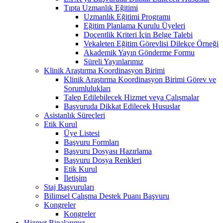
Tıpta Uzmanlık Eğitimi
Uzmanlık Eğitimi Programı
Eğitim Planlama Kurulu Üyeleri
Doçentlik Kriteri İçin Belge Talebi
Vekaleten Eğitim Görevlisi Dilekçe Örneği
Akademik Yayın Gönderme Formu
Süreli Yayınlarımız
Klinik Araştırma Koordinasyon Birimi
Klinik Araştırma Koordinasyon Birimi Görev ve
Sorumlulukları
Talep Edilebilecek Hizmet veya Çalışmalar
Başvuruda Dikkat Edilecek Hususlar
Asistanlık Süreçleri
Etik Kurul
Üye Listesi
Başvuru Formları
Başvuru Dosyası Hazırlama
Başvuru Dosya Renkleri
Etik Kurul
İletişim
Staj Başvuruları
Bilimsel Çalışma Destek Puanı Başvuru
Kongreler
Kongreler
Hizmet Binalarımız