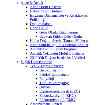
Anne & Bebek
Anne Dostu Hastane
Bebek Dostu Hastane
Emzirme Danışmanlığı ve Relaktasyon
Polikliniği
Doğum Salonu
Gebe Okulu
Gebe Okulu Eğitimlerimiz
Uzaktan Eğitim Gebe Okulu
Kadın Doğum Servisi Tanıtım Vİdeosu
Anne Sütü İle İlgili Sık Sorulan Sorular
Annelik Okulu Eğitim Programı
Annelik Yolculuğu Mobil Uygulama
2025 Yılı Doğum İstatistiksel Verileri
Sağlık Hizmetlerimiz
Tetkik Teşhis Üniteleri
Biyokimya
Patoloji Laboratuarı
Radyoloji
Tıbbi Mikrobiyoloji
Odyoloji
Elektroensefalografi (EEG)
Elektrokardigrafi (EKG)
Elektromiyografi (EMG)
Ameliyathane Ünitesi