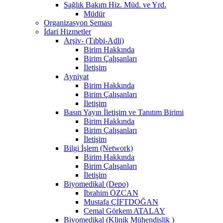
Sağlık Bakım Hiz. Müd. ve Yrd.
Müdür
Organizasyon Şeması
İdari Hizmetler
Arşiv- (Tıbbi-Adli)
Birim Hakkında
Birim Çalışanları
İletişim
Ayniyat
Birim Hakkında
Birim Çalışanları
İletişim
Basın Yayın İletişim ve Tanıtım Birimi
Birim Hakkında
Birim Çalışanları
İletişim
Bilgi İşlem (Network)
Birim Hakkında
Birim Çalışanları
İletişim
Biyomedikal (Depo)
İbrahim ÖZCAN
Mustafa ÇİFTDOĞAN
Cemal Görkem ATALAY
Biyomedikal (Klinik Mühendislik )