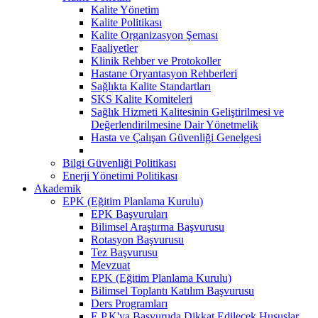
Kalite Yönetim
Kalite Politikası
Kalite Organizasyon Şeması
Faaliyetler
Klinik Rehber ve Protokoller
Hastane Oryantasyon Rehberleri
Sağlıkta Kalite Standartları
SKS Kalite Komiteleri
Sağlık Hizmeti Kalitesinin Geliştirilmesi ve
Değerlendirilmesine Dair Yönetmelik
Hasta ve Çalışan Güvenliği Genelgesi
Bilgi Güvenliği Politikası
Enerji Yönetimi Politikası
Akademik
EPK (Eğitim Planlama Kurulu)
EPK Başvuruları
Bilimsel Araştırma Başvurusu
Rotasyon Başvurusu
Tez Başvurusu
Mevzuat
EPK (Eğitim Planlama Kurulu)
Bilimsel Toplantı Katılım Başvurusu
Ders Programları
E.P.K'ya Başvuruda Dikkat Edilecek Hususlar