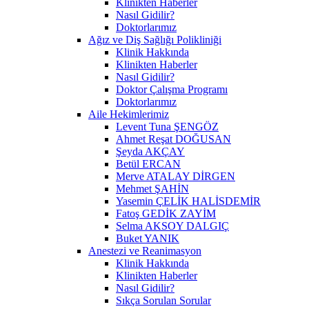
Klinikten Haberler
Nasıl Gidilir?
Doktorlarımız
Ağız ve Diş Sağlığı Polikliniği
Klinik Hakkında
Klinikten Haberler
Nasıl Gidilir?
Doktor Çalışma Programı
Doktorlarımız
Aile Hekimlerimiz
Levent Tuna ŞENGÖZ
Ahmet Reşat DOĞUSAN
Şeyda AKÇAY
Betül ERCAN
Merve ATALAY DİRGEN
Mehmet ŞAHİN
Yasemin ÇELİK HALİSDEMİR
Fatoş GEDİK ZAYİM
Selma AKSOY DALGIÇ
Buket YANIK
Anestezi ve Reanimasyon
Klinik Hakkında
Klinikten Haberler
Nasıl Gidilir?
Sıkça Sorulan Sorular