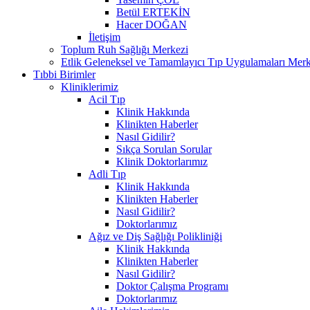
Betül ERTEKİN
Hacer DOĞAN
İletişim
Toplum Ruh Sağlığı Merkezi
Etlik Geleneksel ve Tamamlayıcı Tıp Uygulamaları Merk
Tıbbi Birimler
Kliniklerimiz
Acil Tıp
Klinik Hakkında
Klinikten Haberler
Nasıl Gidilir?
Sıkça Sorulan Sorular
Klinik Doktorlarımız
Adli Tıp
Klinik Hakkında
Klinikten Haberler
Nasıl Gidilir?
Doktorlarımız
Ağız ve Diş Sağlığı Polikliniği
Klinik Hakkında
Klinikten Haberler
Nasıl Gidilir?
Doktor Çalışma Programı
Doktorlarımız