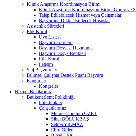
Klinik Araştırma Koordinasyon Birimi
Klinik Araştırma Koordinasyon Birimi Görev ve S
Talep Edilebilecek Hizmet veya Çalışmalar
Başvuruda Dikkat Edilecek Hususlar
Asistanlık Süreçleri
Etik Kurul
Üye Listesi
Başvuru Formları
Başvuru Dosyası Hazırlama
Başvuru Dosya Renkleri
Etik Kurul
İletişim
Staj Başvuruları
Bilimsel Çalışma Destek Puanı Başvuru
Kongreler
Kongreler
Hizmet Binalarımız
Batıkent Semt Polikliniği
Poliklinikler
Çalışanlarımız
Mehmet İbrahim ÖZET
Sibel BÖLÜKBAŞ
Selma YILMAZ
Ebru Güler
Birsel TEK