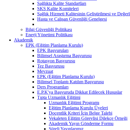
Sağlıkta Kalite Standartları
SKS Kalite Komiteleri
Sağlık Hizmeti Kalitesinin Geliştirilmesi ve Değer
Hasta ve Çalışan Güvenliği Genelgesi
Bilgi Güvenliği Politikası
Enerji Yönetimi Politikası
Akademik
EPK (Eğitim Planlama Kurulu)
EPK Başvuruları
Bilimsel Araştırma Başvurusu
Rotasyon Başvurusu
Tez Başvurusu
Mevzuat
EPK (Eğitim Planlama Kurulu)
Bilimsel Toplantı Katılım Başvurusu
Ders Programları
E.P.K'ya Başvuruda Dikkat Edilecek Hususlar
Tıpta Uzmanlık Eğitimi
Uzmanlık Eğitimi Programı
Eğitim Planlama Kurulu Üyeleri
Doçentlik Kriteri İçin Belge Talebi
Vekaleten Eğitim Görevlisi Dilekçe Örneği
Akademik Yayın Gönderme Formu
Süreli Yayınlarımız