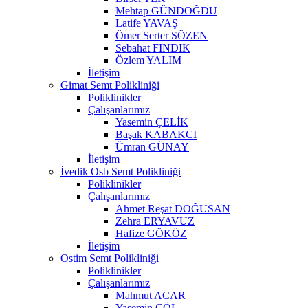
Mehtap GÜNDOĞDU
Latife YAVAŞ
Ömer Serter SÖZEN
Sebahat FINDIK
Özlem YALIM
İletişim
Gimat Semt Polikliniği
Poliklinikler
Çalışanlarımız
Yasemin ÇELİK
Başak KABAKCI
Ümran GÜNAY
İletişim
İvedik Osb Semt Polikliniği
Poliklinikler
Çalışanlarımız
Ahmet Reşat DOĞUSAN
Zehra ERYAVUZ
Hafize GÖKÖZ
İletişim
Ostim Semt Polikliniği
Poliklinikler
Çalışanlarımız
Mahmut ACAR
Yasemin ÇÖL