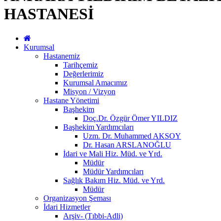
HASTANESİ
Kurumsal
Hastanemiz
Tarihçemiz
Değerlerimiz
Kurumsal Amacımız
Misyon / Vizyon
Hastane Yönetimi
Başhekim
Doç.Dr. Özgür Ömer YILDIZ
Başhekim Yardımcıları
Uzm. Dr. Muhammed AKSOY
Dr. Hasan ARSLANOĞLU
İdari ve Mali Hiz. Müd. ve Yrd.
Müdür
Müdür Yardımcıları
Sağlık Bakım Hiz. Müd. ve Yrd.
Müdür
Organizasyon Şeması
İdari Hizmetler
Arşiv- (Tıbbi-Adli)