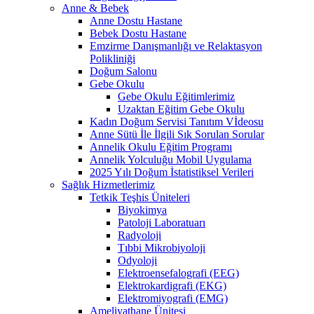
Anne & Bebek
Anne Dostu Hastane
Bebek Dostu Hastane
Emzirme Danışmanlığı ve Relaktasyon
Polikliniği
Doğum Salonu
Gebe Okulu
Gebe Okulu Eğitimlerimiz
Uzaktan Eğitim Gebe Okulu
Kadın Doğum Servisi Tanıtım Vİdeosu
Anne Sütü İle İlgili Sık Sorulan Sorular
Annelik Okulu Eğitim Programı
Annelik Yolculuğu Mobil Uygulama
2025 Yılı Doğum İstatistiksel Verileri
Sağlık Hizmetlerimiz
Tetkik Teşhis Üniteleri
Biyokimya
Patoloji Laboratuarı
Radyoloji
Tıbbi Mikrobiyoloji
Odyoloji
Elektroensefalografi (EEG)
Elektrokardigrafi (EKG)
Elektromiyografi (EMG)
Ameliyathane Ünitesi