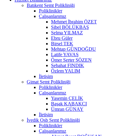
Batıkent Semt Polikliniği
Poliklinikler
Çalışanlarımız
Mehmet İbrahim ÖZET
Sibel BÖLÜKBAŞ
Selma YILMAZ
Ebru Güler
Birsel TEK
Mehtap GÜNDOĞDU
Latife YAVAŞ
Ömer Serter SÖZEN
Sebahat FINDIK
Özlem YALIM
İletişim
Gimat Semt Polikliniği
Poliklinikler
Çalışanlarımız
Yasemin ÇELİK
Başak KABAKCI
Ümran GÜNAY
İletişim
İvedik Osb Semt Polikliniği
Poliklinikler
Çalışanlarımız