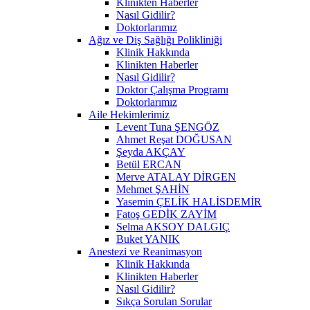
Klinikten Haberler
Nasıl Gidilir?
Doktorlarımız
Ağız ve Diş Sağlığı Polikliniği
Klinik Hakkında
Klinikten Haberler
Nasıl Gidilir?
Doktor Çalışma Programı
Doktorlarımız
Aile Hekimlerimiz
Levent Tuna ŞENGÖZ
Ahmet Reşat DOĞUSAN
Şeyda AKÇAY
Betül ERCAN
Merve ATALAY DİRGEN
Mehmet ŞAHİN
Yasemin ÇELİK HALİSDEMİR
Fatoş GEDİK ZAYİM
Selma AKSOY DALGIÇ
Buket YANIK
Anestezi ve Reanimasyon
Klinik Hakkında
Klinikten Haberler
Nasıl Gidilir?
Sıkça Sorulan Sorular