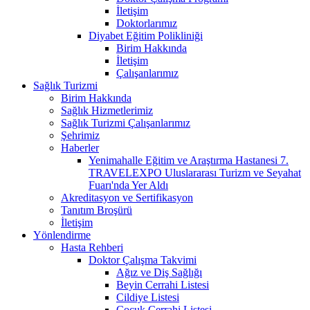
İletişim
Doktorlarımız
Diyabet Eğitim Polikliniği
Birim Hakkında
İletişim
Çalışanlarımız
Sağlık Turizmi
Birim Hakkında
Sağlık Hizmetlerimiz
Sağlık Turizmi Çalışanlarımız
Şehrimiz
Haberler
Yenimahalle Eğitim ve Araştırma Hastanesi 7.
TRAVELEXPO Uluslararası Turizm ve Seyahat
Fuarı'nda Yer Aldı
Akreditasyon ve Sertifikasyon
Tanıtım Broşürü
İletişim
Yönlendirme
Hasta Rehberi
Doktor Çalışma Takvimi
Ağız ve Diş Sağlığı
Beyin Cerrahi Listesi
Cildiye Listesi
Çocuk Cerrahi Listesi