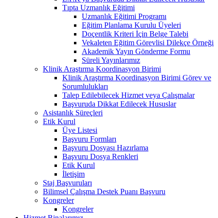
Tıpta Uzmanlık Eğitimi
Uzmanlık Eğitimi Programı
Eğitim Planlama Kurulu Üyeleri
Doçentlik Kriteri İçin Belge Talebi
Vekaleten Eğitim Görevlisi Dilekçe Örneği
Akademik Yayın Gönderme Formu
Süreli Yayınlarımız
Klinik Araştırma Koordinasyon Birimi
Klinik Araştırma Koordinasyon Birimi Görev ve
Sorumlulukları
Talep Edilebilecek Hizmet veya Çalışmalar
Başvuruda Dikkat Edilecek Hususlar
Asistanlık Süreçleri
Etik Kurul
Üye Listesi
Başvuru Formları
Başvuru Dosyası Hazırlama
Başvuru Dosya Renkleri
Etik Kurul
İletişim
Staj Başvuruları
Bilimsel Çalışma Destek Puanı Başvuru
Kongreler
Kongreler
Hizmet Binalarımız