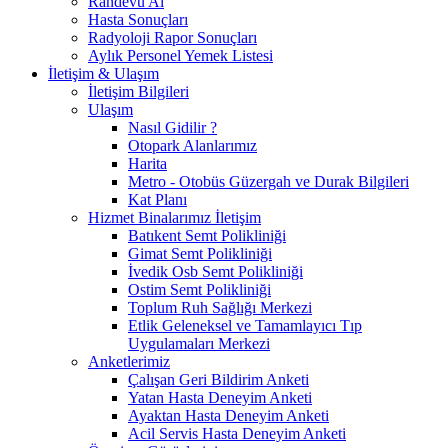
Randevu Al
Hasta Sonuçları
Radyoloji Rapor Sonuçları
Aylık Personel Yemek Listesi
İletişim & Ulaşım
İletişim Bilgileri
Ulaşım
Nasıl Gidilir ?
Otopark Alanlarımız
Harita
Metro - Otobüs Güzergah ve Durak Bilgileri
Kat Planı
Hizmet Binalarımız İletişim
Batıkent Semt Polikliniği
Gimat Semt Polikliniği
İvedik Osb Semt Polikliniği
Ostim Semt Polikliniği
Toplum Ruh Sağlığı Merkezi
Etlik Geleneksel ve Tamamlayıcı Tıp
Uygulamaları Merkezi
Anketlerimiz
Çalışan Geri Bildirim Anketi
Yatan Hasta Deneyim Anketi
Ayaktan Hasta Deneyim Anketi
Acil Servis Hasta Deneyim Anketi