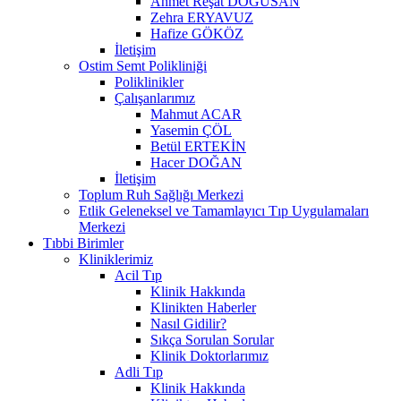
Ahmet Reşat DOĞUSAN
Zehra ERYAVUZ
Hafize GÖKÖZ
İletişim
Ostim Semt Polikliniği
Poliklinikler
Çalışanlarımız
Mahmut ACAR
Yasemin ÇÖL
Betül ERTEKİN
Hacer DOĞAN
İletişim
Toplum Ruh Sağlığı Merkezi
Etlik Geleneksel ve Tamamlayıcı Tıp Uygulamaları
Merkezi
Tıbbi Birimler
Kliniklerimiz
Acil Tıp
Klinik Hakkında
Klinikten Haberler
Nasıl Gidilir?
Sıkça Sorulan Sorular
Klinik Doktorlarımız
Adli Tıp
Klinik Hakkında