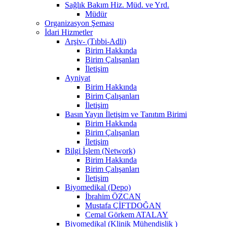
Sağlık Bakım Hiz. Müd. ve Yrd.
Müdür
Organizasyon Şeması
İdari Hizmetler
Arşiv- (Tıbbi-Adli)
Birim Hakkında
Birim Çalışanları
İletişim
Ayniyat
Birim Hakkında
Birim Çalışanları
İletişim
Basın Yayın İletişim ve Tanıtım Birimi
Birim Hakkında
Birim Çalışanları
İletişim
Bilgi İşlem (Network)
Birim Hakkında
Birim Çalışanları
İletişim
Biyomedikal (Depo)
İbrahim ÖZCAN
Mustafa ÇİFTDOĞAN
Cemal Görkem ATALAY
Biyomedikal (Klinik Mühendislik )