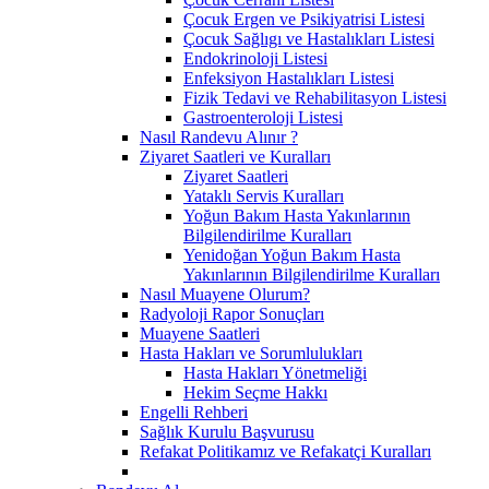
Çocuk Ergen ve Psikiyatrisi Listesi
Çocuk Sağlıgı ve Hastalıkları Listesi
Endokrinoloji Listesi
Enfeksiyon Hastalıkları Listesi
Fizik Tedavi ve Rehabilitasyon Listesi
Gastroenteroloji Listesi
Nasıl Randevu Alınır ?
Ziyaret Saatleri ve Kuralları
Ziyaret Saatleri
Yataklı Servis Kuralları
Yoğun Bakım Hasta Yakınlarının
Bilgilendirilme Kuralları
Yenidoğan Yoğun Bakım Hasta
Yakınlarının Bilgilendirilme Kuralları
Nasıl Muayene Olurum?
Radyoloji Rapor Sonuçları
Muayene Saatleri
Hasta Hakları ve Sorumlulukları
Hasta Hakları Yönetmeliği
Hekim Seçme Hakkı
Engelli Rehberi
Sağlık Kurulu Başvurusu
Refakat Politikamız ve Refakatçi Kuralları