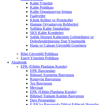
Kalite Yönetim
Kalite Politikası
Kalite Organizasyon Şeması
Faaliyetler
Klinik Rehber ve Protokoller
Hastane Oryantasyon Rehberleri
Sağlıkta Kalite Standartları
SKS Kalite Komiteleri
Sağlık Hizmeti Kalitesinin Geliştirilmesi ve
Değerlendirilmesine Dair Yönetmelik
Hasta ve Çalışan Güvenliği Genelgesi
Bilgi Güvenliği Politikası
Enerji Yönetimi Politikası
Akademik
EPK (Eğitim Planlama Kurulu)
EPK Başvuruları
Bilimsel Araştırma Başvurusu
Rotasyon Başvurusu
Tez Başvurusu
Mevzuat
EPK (Eğitim Planlama Kurulu)
Bilimsel Toplantı Katılım Başvurusu
Ders Programları
E.P.K'ya Başvuruda Dikkat Edilecek Hususlar