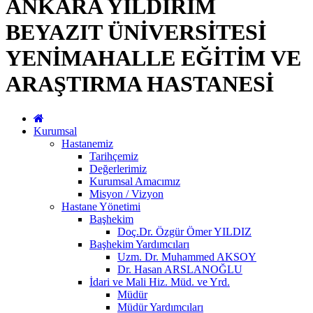
ANKARA YILDIRIM
BEYAZIT ÜNİVERSİTESİ
YENİMAHALLE EĞİTİM VE
ARAŞTIRMA HASTANESİ
Kurumsal
Hastanemiz
Tarihçemiz
Değerlerimiz
Kurumsal Amacımız
Misyon / Vizyon
Hastane Yönetimi
Başhekim
Doç.Dr. Özgür Ömer YILDIZ
Başhekim Yardımcıları
Uzm. Dr. Muhammed AKSOY
Dr. Hasan ARSLANOĞLU
İdari ve Mali Hiz. Müd. ve Yrd.
Müdür
Müdür Yardımcıları