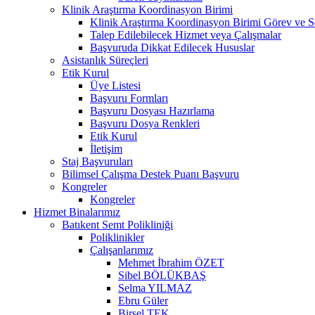
Klinik Araştırma Koordinasyon Birimi
Klinik Araştırma Koordinasyon Birimi Görev ve S
Talep Edilebilecek Hizmet veya Çalışmalar
Başvuruda Dikkat Edilecek Hususlar
Asistanlık Süreçleri
Etik Kurul
Üye Listesi
Başvuru Formları
Başvuru Dosyası Hazırlama
Başvuru Dosya Renkleri
Etik Kurul
İletişim
Staj Başvuruları
Bilimsel Çalışma Destek Puanı Başvuru
Kongreler
Kongreler
Hizmet Binalarımız
Batıkent Semt Polikliniği
Poliklinikler
Çalışanlarımız
Mehmet İbrahim ÖZET
Sibel BÖLÜKBAŞ
Selma YILMAZ
Ebru Güler
Birsel TEK