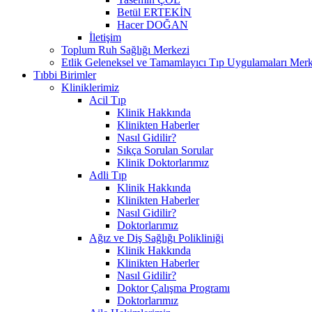
Betül ERTEKİN
Hacer DOĞAN
İletişim
Toplum Ruh Sağlığı Merkezi
Etlik Geleneksel ve Tamamlayıcı Tıp Uygulamaları Merk
Tıbbi Birimler
Kliniklerimiz
Acil Tıp
Klinik Hakkında
Klinikten Haberler
Nasıl Gidilir?
Sıkça Sorulan Sorular
Klinik Doktorlarımız
Adli Tıp
Klinik Hakkında
Klinikten Haberler
Nasıl Gidilir?
Doktorlarımız
Ağız ve Diş Sağlığı Polikliniği
Klinik Hakkında
Klinikten Haberler
Nasıl Gidilir?
Doktor Çalışma Programı
Doktorlarımız