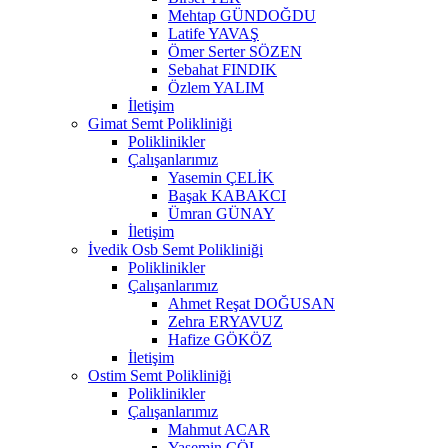
Mehtap GÜNDOĞDU
Latife YAVAŞ
Ömer Serter SÖZEN
Sebahat FINDIK
Özlem YALIM
İletişim
Gimat Semt Polikliniği
Poliklinikler
Çalışanlarımız
Yasemin ÇELİK
Başak KABAKCI
Ümran GÜNAY
İletişim
İvedik Osb Semt Polikliniği
Poliklinikler
Çalışanlarımız
Ahmet Reşat DOĞUSAN
Zehra ERYAVUZ
Hafize GÖKÖZ
İletişim
Ostim Semt Polikliniği
Poliklinikler
Çalışanlarımız
Mahmut ACAR
Yasemin ÇÖL