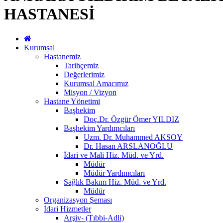
HASTANESİ
Kurumsal
Hastanemiz
Tarihçemiz
Değerlerimiz
Kurumsal Amacımız
Misyon / Vizyon
Hastane Yönetimi
Başhekim
Doç.Dr. Özgür Ömer YILDIZ
Başhekim Yardımcıları
Uzm. Dr. Muhammed AKSOY
Dr. Hasan ARSLANOĞLU
İdari ve Mali Hiz. Müd. ve Yrd.
Müdür
Müdür Yardımcıları
Sağlık Bakım Hiz. Müd. ve Yrd.
Müdür
Organizasyon Şeması
İdari Hizmetler
Arşiv- (Tıbbi-Adli)