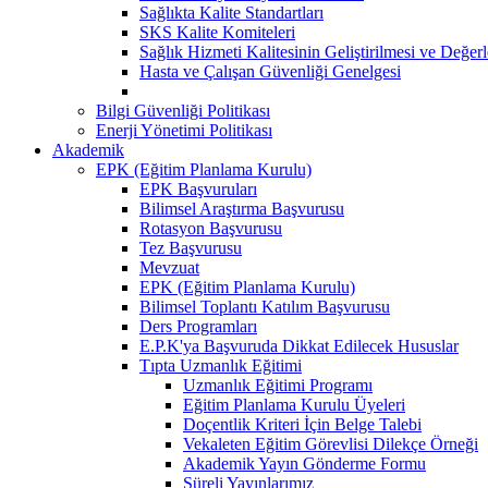
Sağlıkta Kalite Standartları
SKS Kalite Komiteleri
Sağlık Hizmeti Kalitesinin Geliştirilmesi ve Değer
Hasta ve Çalışan Güvenliği Genelgesi
Bilgi Güvenliği Politikası
Enerji Yönetimi Politikası
Akademik
EPK (Eğitim Planlama Kurulu)
EPK Başvuruları
Bilimsel Araştırma Başvurusu
Rotasyon Başvurusu
Tez Başvurusu
Mevzuat
EPK (Eğitim Planlama Kurulu)
Bilimsel Toplantı Katılım Başvurusu
Ders Programları
E.P.K'ya Başvuruda Dikkat Edilecek Hususlar
Tıpta Uzmanlık Eğitimi
Uzmanlık Eğitimi Programı
Eğitim Planlama Kurulu Üyeleri
Doçentlik Kriteri İçin Belge Talebi
Vekaleten Eğitim Görevlisi Dilekçe Örneği
Akademik Yayın Gönderme Formu
Süreli Yayınlarımız