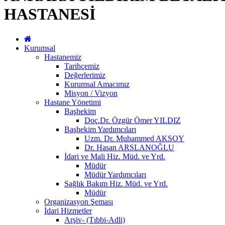
HASTANESİ
Kurumsal
Hastanemiz
Tarihçemiz
Değerlerimiz
Kurumsal Amacımız
Misyon / Vizyon
Hastane Yönetimi
Başhekim
Doç.Dr. Özgür Ömer YILDIZ
Başhekim Yardımcıları
Uzm. Dr. Muhammed AKSOY
Dr. Hasan ARSLANOĞLU
İdari ve Mali Hiz. Müd. ve Yrd.
Müdür
Müdür Yardımcıları
Sağlık Bakım Hiz. Müd. ve Yrd.
Müdür
Organizasyon Şeması
İdari Hizmetler
Arşiv- (Tıbbi-Adli)