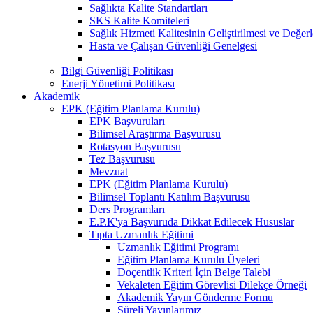
Sağlıkta Kalite Standartları
SKS Kalite Komiteleri
Sağlık Hizmeti Kalitesinin Geliştirilmesi ve Değer
Hasta ve Çalışan Güvenliği Genelgesi
Bilgi Güvenliği Politikası
Enerji Yönetimi Politikası
Akademik
EPK (Eğitim Planlama Kurulu)
EPK Başvuruları
Bilimsel Araştırma Başvurusu
Rotasyon Başvurusu
Tez Başvurusu
Mevzuat
EPK (Eğitim Planlama Kurulu)
Bilimsel Toplantı Katılım Başvurusu
Ders Programları
E.P.K'ya Başvuruda Dikkat Edilecek Hususlar
Tıpta Uzmanlık Eğitimi
Uzmanlık Eğitimi Programı
Eğitim Planlama Kurulu Üyeleri
Doçentlik Kriteri İçin Belge Talebi
Vekaleten Eğitim Görevlisi Dilekçe Örneği
Akademik Yayın Gönderme Formu
Süreli Yayınlarımız