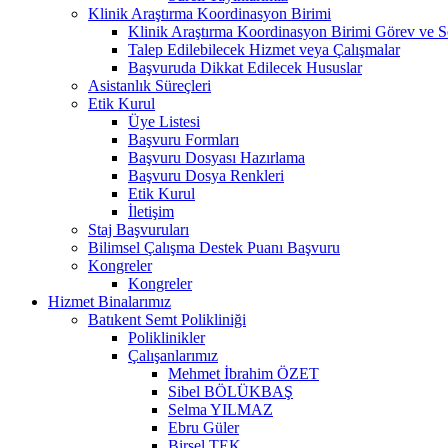
Klinik Araştırma Koordinasyon Birimi
Klinik Araştırma Koordinasyon Birimi Görev ve S
Talep Edilebilecek Hizmet veya Çalışmalar
Başvuruda Dikkat Edilecek Hususlar
Asistanlık Süreçleri
Etik Kurul
Üye Listesi
Başvuru Formları
Başvuru Dosyası Hazırlama
Başvuru Dosya Renkleri
Etik Kurul
İletişim
Staj Başvuruları
Bilimsel Çalışma Destek Puanı Başvuru
Kongreler
Kongreler
Hizmet Binalarımız
Batıkent Semt Polikliniği
Poliklinikler
Çalışanlarımız
Mehmet İbrahim ÖZET
Sibel BÖLÜKBAŞ
Selma YILMAZ
Ebru Güler
Birsel TEK