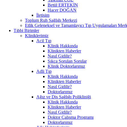
Betül ERTEKİN
Hacer DOĞAN
İletişim
Toplum Ruh Sağlığı Merkezi
Etlik Geleneksel ve Tamamlayıcı Tıp Uygulamaları Merk
Tıbbi Birimler
Kliniklerimiz
Acil Tıp
Klinik Hakkında
Klinikten Haberler
Nasıl Gidilir?
Sıkça Sorulan Sorular
Klinik Doktorlarımız
Adli Tıp
Klinik Hakkında
Klinikten Haberler
Nasıl Gidilir?
Doktorlarımız
Ağız ve Diş Sağlığı Polikliniği
Klinik Hakkında
Klinikten Haberler
Nasıl Gidilir?
Doktor Çalışma Programı
Doktorlarımız