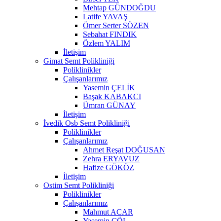
Mehtap GÜNDOĞDU
Latife YAVAŞ
Ömer Serter SÖZEN
Sebahat FINDIK
Özlem YALIM
İletişim
Gimat Semt Polikliniği
Poliklinikler
Çalışanlarımız
Yasemin ÇELİK
Başak KABAKCI
Ümran GÜNAY
İletişim
İvedik Osb Semt Polikliniği
Poliklinikler
Çalışanlarımız
Ahmet Reşat DOĞUSAN
Zehra ERYAVUZ
Hafize GÖKÖZ
İletişim
Ostim Semt Polikliniği
Poliklinikler
Çalışanlarımız
Mahmut ACAR
Yasemin ÇÖL