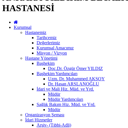
HASTANESİ
Kurumsal
Hastanemiz
Tarihçemiz
Değerlerimiz
Kurumsal Amacımız
Misyon / Vizyon
Hastane Yönetimi
Başhekim
Doç.Dr. Özgür Ömer YILDIZ
Başhekim Yardımcıları
Uzm. Dr. Muhammed AKSOY
Dr. Hasan ARSLANOĞLU
İdari ve Mali Hiz. Müd. ve Yrd.
Müdür
Müdür Yardımcıları
Sağlık Bakım Hiz. Müd. ve Yrd.
Müdür
Organizasyon Şeması
İdari Hizmetler
Arşiv- (Tıbbi-Adli)