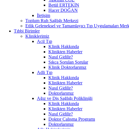
Betül ERTEKİN
Hacer DOĞAN
İletişim
Toplum Ruh Sağlığı Merkezi
Etlik Geleneksel ve Tamamlayıcı Tıp Uygulamaları Merk
Tıbbi Birimler
Kliniklerimiz
Acil Tıp
Klinik Hakkında
Klinikten Haberler
Nasıl Gidilir?
Sıkça Sorulan Sorular
Klinik Doktorlarımız
Adli Tıp
Klinik Hakkında
Klinikten Haberler
Nasıl Gidilir?
Doktorlarımız
Ağız ve Diş Sağlığı Polikliniği
Klinik Hakkında
Klinikten Haberler
Nasıl Gidilir?
Doktor Çalışma Programı
Doktorlarımız