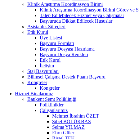
Klinik Araştırma Koordinasyon Birimi
Klinik Araştırma Koordinasyon Birimi Görev ve S
Talep Edilebilecek Hizmet veya Çalışmalar
Başvuruda Dikkat Edilecek Hususlar
Asistanlık Süreçleri
Etik Kurul
Üye Listesi
Başvuru Formları
Başvuru Dosyası Hazırlama
Başvuru Dosya Renkleri
Etik Kurul
İletişim
Staj Başvuruları
Bilimsel Çalışma Destek Puanı Başvuru
Kongreler
Kongreler
Hizmet Binalarımız
Batıkent Semt Polikliniği
Poliklinikler
Çalışanlarımız
Mehmet İbrahim ÖZET
Sibel BÖLÜKBAŞ
Selma YILMAZ
Ebru Güler
Birsel TEK