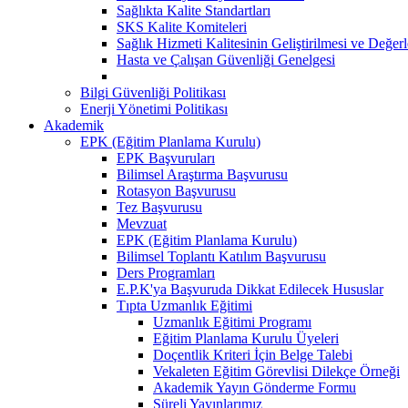
Sağlıkta Kalite Standartları
SKS Kalite Komiteleri
Sağlık Hizmeti Kalitesinin Geliştirilmesi ve Değer
Hasta ve Çalışan Güvenliği Genelgesi
Bilgi Güvenliği Politikası
Enerji Yönetimi Politikası
Akademik
EPK (Eğitim Planlama Kurulu)
EPK Başvuruları
Bilimsel Araştırma Başvurusu
Rotasyon Başvurusu
Tez Başvurusu
Mevzuat
EPK (Eğitim Planlama Kurulu)
Bilimsel Toplantı Katılım Başvurusu
Ders Programları
E.P.K'ya Başvuruda Dikkat Edilecek Hususlar
Tıpta Uzmanlık Eğitimi
Uzmanlık Eğitimi Programı
Eğitim Planlama Kurulu Üyeleri
Doçentlik Kriteri İçin Belge Talebi
Vekaleten Eğitim Görevlisi Dilekçe Örneği
Akademik Yayın Gönderme Formu
Süreli Yayınlarımız