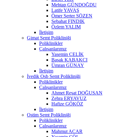
Mehtap GÜNDOĞDU
Latife YAVAŞ
Ömer Serter SÖZEN
Sebahat FINDIK
Özlem YALIM
İletişim
Gimat Semt Polikliniği
Poliklinikler
Çalışanlarımız
Yasemin ÇELİK
Başak KABAKCI
Ümran GÜNAY
İletişim
İvedik Osb Semt Polikliniği
Poliklinikler
Çalışanlarımız
Ahmet Reşat DOĞUSAN
Zehra ERYAVUZ
Hafize GÖKÖZ
İletişim
Ostim Semt Polikliniği
Poliklinikler
Çalışanlarımız
Mahmut ACAR
Yasemin ÇÖL