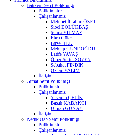
Batıkent Semt Polikliniği
Poliklinikler
Çalışanlarımız
Mehmet İbrahim ÖZET
Sibel BÖLÜKBAŞ
Selma YILMAZ
Ebru Güler
Birsel TEK
Mehtap GÜNDOĞDU
Latife YAVAŞ
Ömer Serter SÖZEN
Sebahat FINDIK
Özlem YALIM
İletişim
Gimat Semt Polikliniği
Poliklinikler
Çalışanlarımız
Yasemin ÇELİK
Başak KABAKCI
Ümran GÜNAY
İletişim
İvedik Osb Semt Polikliniği
Poliklinikler
Çalışanlarımız