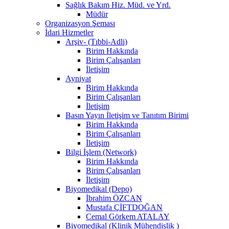
Sağlık Bakım Hiz. Müd. ve Yrd.
Müdür
Organizasyon Şeması
İdari Hizmetler
Arşiv- (Tıbbi-Adli)
Birim Hakkında
Birim Çalışanları
İletişim
Ayniyat
Birim Hakkında
Birim Çalışanları
İletişim
Basın Yayın İletişim ve Tanıtım Birimi
Birim Hakkında
Birim Çalışanları
İletişim
Bilgi İşlem (Network)
Birim Hakkında
Birim Çalışanları
İletişim
Biyomedikal (Depo)
İbrahim ÖZCAN
Mustafa ÇİFTDOĞAN
Cemal Görkem ATALAY
Biyomedikal (Klinik Mühendislik )