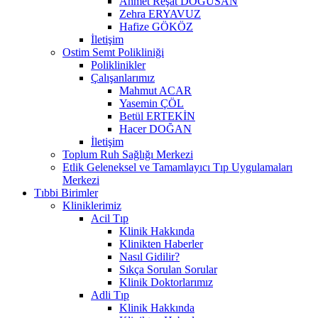
Ahmet Reşat DOĞUSAN
Zehra ERYAVUZ
Hafize GÖKÖZ
İletişim
Ostim Semt Polikliniği
Poliklinikler
Çalışanlarımız
Mahmut ACAR
Yasemin ÇÖL
Betül ERTEKİN
Hacer DOĞAN
İletişim
Toplum Ruh Sağlığı Merkezi
Etlik Geleneksel ve Tamamlayıcı Tıp Uygulamaları
Merkezi
Tıbbi Birimler
Kliniklerimiz
Acil Tıp
Klinik Hakkında
Klinikten Haberler
Nasıl Gidilir?
Sıkça Sorulan Sorular
Klinik Doktorlarımız
Adli Tıp
Klinik Hakkında