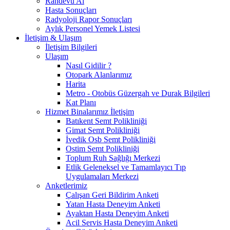
Randevu Al
Hasta Sonuçları
Radyoloji Rapor Sonuçları
Aylık Personel Yemek Listesi
İletişim & Ulaşım
İletişim Bilgileri
Ulaşım
Nasıl Gidilir ?
Otopark Alanlarımız
Harita
Metro - Otobüs Güzergah ve Durak Bilgileri
Kat Planı
Hizmet Binalarımız İletişim
Batıkent Semt Polikliniği
Gimat Semt Polikliniği
İvedik Osb Semt Polikliniği
Ostim Semt Polikliniği
Toplum Ruh Sağlığı Merkezi
Etlik Geleneksel ve Tamamlayıcı Tıp
Uygulamaları Merkezi
Anketlerimiz
Çalışan Geri Bildirim Anketi
Yatan Hasta Deneyim Anketi
Ayaktan Hasta Deneyim Anketi
Acil Servis Hasta Deneyim Anketi