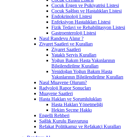
Çocuk Ergen ve Psikiyatrisi Listesi
Çocuk Sağlıgı ve Hastalıkları Listesi
Endokrinoloji Listesi
Enfeksiyon Hastalıkları Listesi
Fizik Tedavi ve Rehabilitasyon Listesi
Gastroenteroloji Listesi
Nasıl Randevu Alınır ?
Ziyaret Saatleri ve Kuralları
Ziyaret Saatleri
Yataklı Servis Kuralları
Yoğun Bakım Hasta Yakınlarının
Bilgilendirilme Kuralları
Yenidoğan Yoğun Bakım Hasta
Yakınlarının Bilgilendirilme Kuralları
Nasıl Muayene Olurum?
Radyoloji Rapor Sonuçları
Muayene Saatleri
Hasta Hakları ve Sorumlulukları
Hasta Hakları Yönetmeliği
Hekim Seçme Hakkı
Engelli Rehberi
Sağlık Kurulu Başvurusu
Refakat Politikamız ve Refakatçi Kuralları