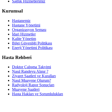
Sağlık Hizmetlerimiz
Kurumsal
Hastanemiz
Hastane Yönetimi
Organizasyon Şeması
İdari Hizmetler
Kalite Yönetim
Bilgi Güvenliği Politikası
Enerji Yönetimi Politikası
Hasta Rehberi
Doktor Çalışma Takvimi
Nasıl Randevu Alınır ?
Ziyaret Saatleri ve Kuralları
Nasıl Muayene Olurum?
Radyoloji Rapor Sonuçları
Muayene Saatleri
Hasta Hakları ve Sorumlulukları