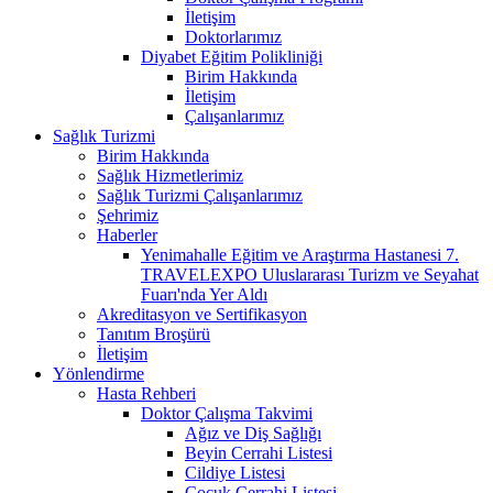
İletişim
Doktorlarımız
Diyabet Eğitim Polikliniği
Birim Hakkında
İletişim
Çalışanlarımız
Sağlık Turizmi
Birim Hakkında
Sağlık Hizmetlerimiz
Sağlık Turizmi Çalışanlarımız
Şehrimiz
Haberler
Yenimahalle Eğitim ve Araştırma Hastanesi 7.
TRAVELEXPO Uluslararası Turizm ve Seyahat
Fuarı'nda Yer Aldı
Akreditasyon ve Sertifikasyon
Tanıtım Broşürü
İletişim
Yönlendirme
Hasta Rehberi
Doktor Çalışma Takvimi
Ağız ve Diş Sağlığı
Beyin Cerrahi Listesi
Cildiye Listesi
Çocuk Cerrahi Listesi