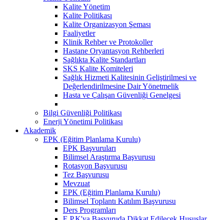
Kalite Yönetim
Kalite Politikası
Kalite Organizasyon Şeması
Faaliyetler
Klinik Rehber ve Protokoller
Hastane Oryantasyon Rehberleri
Sağlıkta Kalite Standartları
SKS Kalite Komiteleri
Sağlık Hizmeti Kalitesinin Geliştirilmesi ve
Değerlendirilmesine Dair Yönetmelik
Hasta ve Çalışan Güvenliği Genelgesi
Bilgi Güvenliği Politikası
Enerji Yönetimi Politikası
Akademik
EPK (Eğitim Planlama Kurulu)
EPK Başvuruları
Bilimsel Araştırma Başvurusu
Rotasyon Başvurusu
Tez Başvurusu
Mevzuat
EPK (Eğitim Planlama Kurulu)
Bilimsel Toplantı Katılım Başvurusu
Ders Programları
E.P.K'ya Başvuruda Dikkat Edilecek Hususlar