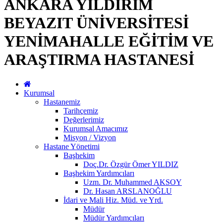
ANKARA YILDIRIM
BEYAZIT ÜNİVERSİTESİ
YENİMAHALLE EĞİTİM VE
ARAŞTIRMA HASTANESİ
Kurumsal
Hastanemiz
Tarihçemiz
Değerlerimiz
Kurumsal Amacımız
Misyon / Vizyon
Hastane Yönetimi
Başhekim
Doç.Dr. Özgür Ömer YILDIZ
Başhekim Yardımcıları
Uzm. Dr. Muhammed AKSOY
Dr. Hasan ARSLANOĞLU
İdari ve Mali Hiz. Müd. ve Yrd.
Müdür
Müdür Yardımcıları