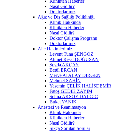
Klinikten Haberler
Nasıl Gidilir?
Doktorlarımız
Ağız ve Diş Sağlığı Polikliniği
Klinik Hakkında
Klinikten Haberler
Nasıl Gidilir?
Doktor Çalışma Programı
Doktorlarımız
Aile Hekimlerimiz
Levent Tuna ŞENGÖZ
Ahmet Reşat DOĞUSAN
Şeyda AKÇAY
Betül ERCAN
Merve ATALAY DİRGEN
Mehmet ŞAHİN
Yasemin ÇELİK HALİSDEMİR
Fatoş GEDİK ZAYİM
Selma AKSOY DALGIÇ
Buket YANIK
Anestezi ve Reanimasyon
Klinik Hakkında
Klinikten Haberler
Nasıl Gidilir?
Sıkça Sorulan Sorular