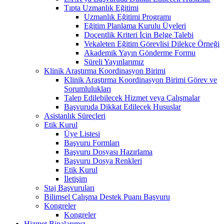
Tıpta Uzmanlık Eğitimi
Uzmanlık Eğitimi Programı
Eğitim Planlama Kurulu Üyeleri
Doçentlik Kriteri İçin Belge Talebi
Vekaleten Eğitim Görevlisi Dilekçe Örneği
Akademik Yayın Gönderme Formu
Süreli Yayınlarımız
Klinik Araştırma Koordinasyon Birimi
Klinik Araştırma Koordinasyon Birimi Görev ve
Sorumlulukları
Talep Edilebilecek Hizmet veya Çalışmalar
Başvuruda Dikkat Edilecek Hususlar
Asistanlık Süreçleri
Etik Kurul
Üye Listesi
Başvuru Formları
Başvuru Dosyası Hazırlama
Başvuru Dosya Renkleri
Etik Kurul
İletişim
Staj Başvuruları
Bilimsel Çalışma Destek Puanı Başvuru
Kongreler
Kongreler
Hizmet Binalarımız