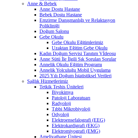
Anne & Bebek
Anne Dostu Hastane
Bebek Dostu Hastane
Emzirme Danışmanlığı ve Relaktasyon
Polikliniği
Doğum Salonu
Gebe Okulu
Gebe Okulu Eğitimlerimiz
Uzaktan Eğitim Gebe Okulu
Kadın Doğum Servisi Tanıtım Vİdeosu
Anne Sütü İle İlgili Sık Sorulan Sorular
Annelik Okulu Eğitim Programı
Annelik Yolculuğu Mobil Uygulama
2025 Yılı Doğum İstatistiksel Verileri
Sağlık Hizmetlerimiz
Tetkik Teşhis Üniteleri
Biyokimya
Patoloji Laboratuarı
Radyoloji
Tıbbi Mikrobiyoloji
Odyoloji
Elektroensefalografi (EEG)
Elektrokardigrafi (EKG)
Elektromiyografi (EMG)
Ameliyathane Ünitesi