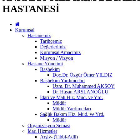
HASTANESİ
Kurumsal
Hastanemiz
Tarihçemiz
Değerlerimiz
Kurumsal Amacımız
Misyon / Vizyon
Hastane Yönetimi
Başhekim
Doç.Dr. Özgür Ömer YILDIZ
Başhekim Yardımcıları
Uzm. Dr. Muhammed AKSOY
Dr. Hasan ARSLANOĞLU
İdari ve Mali Hiz. Müd. ve Yrd.
Müdür
Müdür Yardımcıları
Sağlık Bakım Hiz. Müd. ve Yrd.
Müdür
Organizasyon Şeması
İdari Hizmetler
Arşiv- (Tıbbi-Adli)