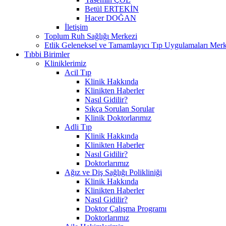
Betül ERTEKİN
Hacer DOĞAN
İletişim
Toplum Ruh Sağlığı Merkezi
Etlik Geleneksel ve Tamamlayıcı Tıp Uygulamaları Merk
Tıbbi Birimler
Kliniklerimiz
Acil Tıp
Klinik Hakkında
Klinikten Haberler
Nasıl Gidilir?
Sıkça Sorulan Sorular
Klinik Doktorlarımız
Adli Tıp
Klinik Hakkında
Klinikten Haberler
Nasıl Gidilir?
Doktorlarımız
Ağız ve Diş Sağlığı Polikliniği
Klinik Hakkında
Klinikten Haberler
Nasıl Gidilir?
Doktor Çalışma Programı
Doktorlarımız