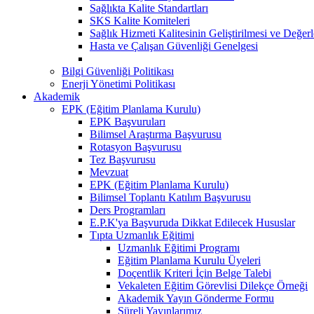
Sağlıkta Kalite Standartları
SKS Kalite Komiteleri
Sağlık Hizmeti Kalitesinin Geliştirilmesi ve Değer
Hasta ve Çalışan Güvenliği Genelgesi
Bilgi Güvenliği Politikası
Enerji Yönetimi Politikası
Akademik
EPK (Eğitim Planlama Kurulu)
EPK Başvuruları
Bilimsel Araştırma Başvurusu
Rotasyon Başvurusu
Tez Başvurusu
Mevzuat
EPK (Eğitim Planlama Kurulu)
Bilimsel Toplantı Katılım Başvurusu
Ders Programları
E.P.K'ya Başvuruda Dikkat Edilecek Hususlar
Tıpta Uzmanlık Eğitimi
Uzmanlık Eğitimi Programı
Eğitim Planlama Kurulu Üyeleri
Doçentlik Kriteri İçin Belge Talebi
Vekaleten Eğitim Görevlisi Dilekçe Örneği
Akademik Yayın Gönderme Formu
Süreli Yayınlarımız