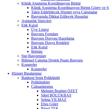
Klinik Araştırma Koordinasyon Birimi
Klinik Araştırma Koordinasyon Birimi Görev ve S
Talep Edilebilecek Hizmet veya Çalışmalar
Başvuruda Dikkat Edilecek Hususlar
Asistanlık Süreçleri
Etik Kurul
Üye Listesi
Başvuru Formları
Başvuru Dosyası Hazırlama
Başvuru Dosya Renkleri
Etik Kurul
İletişim
Staj Başvuruları
Bilimsel Çalışma Destek Puanı Başvuru
Kongreler
Kongreler
Hizmet Binalarımız
Batıkent Semt Polikliniği
Poliklinikler
Çalışanlarımız
Mehmet İbrahim ÖZET
Sibel BÖLÜKBAŞ
Selma YILMAZ
Ebru Güler
Birsel TEK