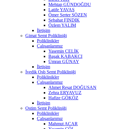
Mehtap GÜNDOĞDU
Latife YAVAŞ
Ömer Serter SÖZEN
Sebahat FINDIK
Özlem YALIM
İletişim
Gimat Semt Polikliniği
Poliklinikler
Çalışanlarımız
Yasemin ÇELİK
Başak KABAKCI
Ümran GÜNAY
İletişim
İvedik Osb Semt Polikliniği
Poliklinikler
Çalışanlarımız
Ahmet Reşat DOĞUSAN
Zehra ERYAVUZ
Hafize GÖKÖZ
İletişim
Ostim Semt Polikliniği
Poliklinikler
Çalışanlarımız
Mahmut ACAR
Yasemin ÇÖL