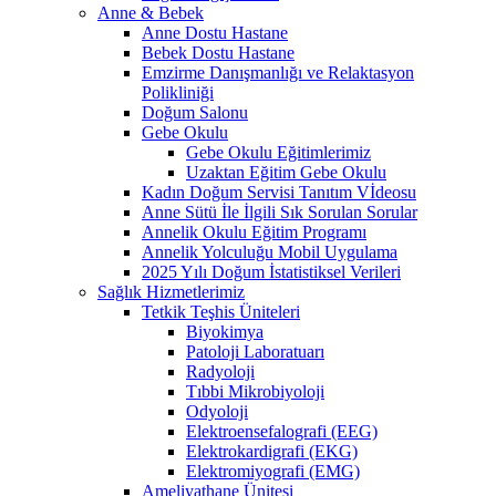
Anne & Bebek
Anne Dostu Hastane
Bebek Dostu Hastane
Emzirme Danışmanlığı ve Relaktasyon
Polikliniği
Doğum Salonu
Gebe Okulu
Gebe Okulu Eğitimlerimiz
Uzaktan Eğitim Gebe Okulu
Kadın Doğum Servisi Tanıtım Vİdeosu
Anne Sütü İle İlgili Sık Sorulan Sorular
Annelik Okulu Eğitim Programı
Annelik Yolculuğu Mobil Uygulama
2025 Yılı Doğum İstatistiksel Verileri
Sağlık Hizmetlerimiz
Tetkik Teşhis Üniteleri
Biyokimya
Patoloji Laboratuarı
Radyoloji
Tıbbi Mikrobiyoloji
Odyoloji
Elektroensefalografi (EEG)
Elektrokardigrafi (EKG)
Elektromiyografi (EMG)
Ameliyathane Ünitesi