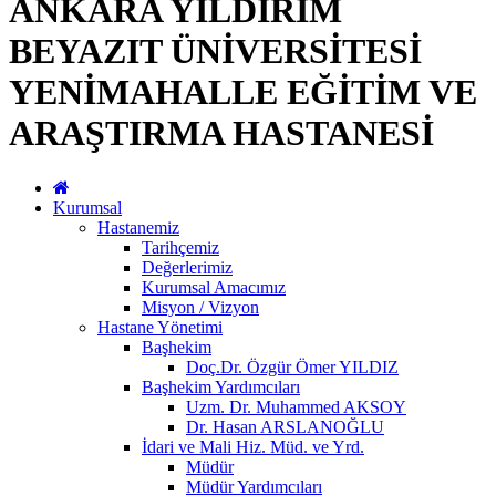
ANKARA YILDIRIM
BEYAZIT ÜNİVERSİTESİ
YENİMAHALLE EĞİTİM VE
ARAŞTIRMA HASTANESİ
Kurumsal
Hastanemiz
Tarihçemiz
Değerlerimiz
Kurumsal Amacımız
Misyon / Vizyon
Hastane Yönetimi
Başhekim
Doç.Dr. Özgür Ömer YILDIZ
Başhekim Yardımcıları
Uzm. Dr. Muhammed AKSOY
Dr. Hasan ARSLANOĞLU
İdari ve Mali Hiz. Müd. ve Yrd.
Müdür
Müdür Yardımcıları