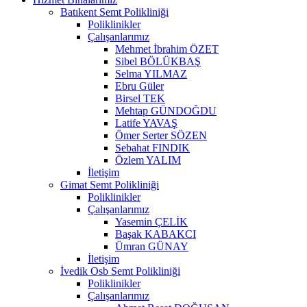
Batıkent Semt Polikliniği
Poliklinikler
Çalışanlarımız
Mehmet İbrahim ÖZET
Sibel BÖLÜKBAŞ
Selma YILMAZ
Ebru Güler
Birsel TEK
Mehtap GÜNDOĞDU
Latife YAVAŞ
Ömer Serter SÖZEN
Sebahat FINDIK
Özlem YALIM
İletişim
Gimat Semt Polikliniği
Poliklinikler
Çalışanlarımız
Yasemin ÇELİK
Başak KABAKCI
Ümran GÜNAY
İletişim
İvedik Osb Semt Polikliniği
Poliklinikler
Çalışanlarımız