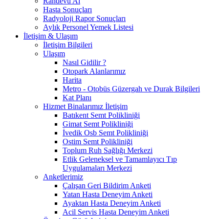
Randevu Al
Hasta Sonuçları
Radyoloji Rapor Sonuçları
Aylık Personel Yemek Listesi
İletişim & Ulaşım
İletişim Bilgileri
Ulaşım
Nasıl Gidilir ?
Otopark Alanlarımız
Harita
Metro - Otobüs Güzergah ve Durak Bilgileri
Kat Planı
Hizmet Binalarımız İletişim
Batıkent Semt Polikliniği
Gimat Semt Polikliniği
İvedik Osb Semt Polikliniği
Ostim Semt Polikliniği
Toplum Ruh Sağlığı Merkezi
Etlik Geleneksel ve Tamamlayıcı Tıp
Uygulamaları Merkezi
Anketlerimiz
Çalışan Geri Bildirim Anketi
Yatan Hasta Deneyim Anketi
Ayaktan Hasta Deneyim Anketi
Acil Servis Hasta Deneyim Anketi