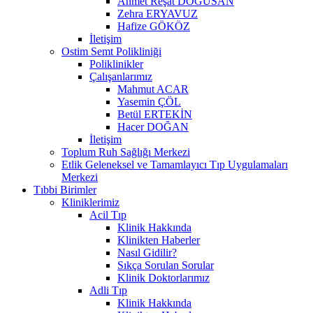
Ahmet Reşat DOĞUSAN
Zehra ERYAVUZ
Hafize GÖKÖZ
İletişim
Ostim Semt Polikliniği
Poliklinikler
Çalışanlarımız
Mahmut ACAR
Yasemin ÇÖL
Betül ERTEKİN
Hacer DOĞAN
İletişim
Toplum Ruh Sağlığı Merkezi
Etlik Geleneksel ve Tamamlayıcı Tıp Uygulamaları
Merkezi
Tıbbi Birimler
Kliniklerimiz
Acil Tıp
Klinik Hakkında
Klinikten Haberler
Nasıl Gidilir?
Sıkça Sorulan Sorular
Klinik Doktorlarımız
Adli Tıp
Klinik Hakkında