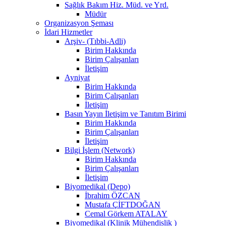
Sağlık Bakım Hiz. Müd. ve Yrd.
Müdür
Organizasyon Şeması
İdari Hizmetler
Arşiv- (Tıbbi-Adli)
Birim Hakkında
Birim Çalışanları
İletişim
Ayniyat
Birim Hakkında
Birim Çalışanları
İletişim
Basın Yayın İletişim ve Tanıtım Birimi
Birim Hakkında
Birim Çalışanları
İletişim
Bilgi İşlem (Network)
Birim Hakkında
Birim Çalışanları
İletişim
Biyomedikal (Depo)
İbrahim ÖZCAN
Mustafa ÇİFTDOĞAN
Cemal Görkem ATALAY
Biyomedikal (Klinik Mühendislik )