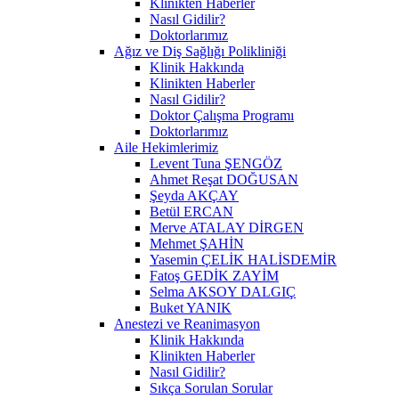
Klinikten Haberler
Nasıl Gidilir?
Doktorlarımız
Ağız ve Diş Sağlığı Polikliniği
Klinik Hakkında
Klinikten Haberler
Nasıl Gidilir?
Doktor Çalışma Programı
Doktorlarımız
Aile Hekimlerimiz
Levent Tuna ŞENGÖZ
Ahmet Reşat DOĞUSAN
Şeyda AKÇAY
Betül ERCAN
Merve ATALAY DİRGEN
Mehmet ŞAHİN
Yasemin ÇELİK HALİSDEMİR
Fatoş GEDİK ZAYİM
Selma AKSOY DALGIÇ
Buket YANIK
Anestezi ve Reanimasyon
Klinik Hakkında
Klinikten Haberler
Nasıl Gidilir?
Sıkça Sorulan Sorular