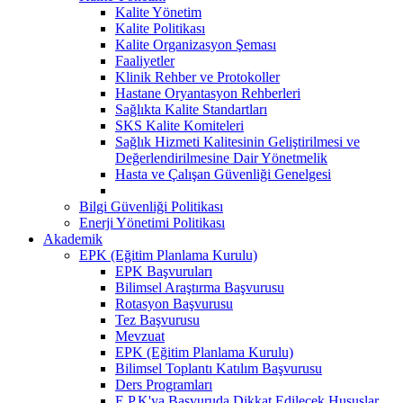
Kalite Yönetim
Kalite Politikası
Kalite Organizasyon Şeması
Faaliyetler
Klinik Rehber ve Protokoller
Hastane Oryantasyon Rehberleri
Sağlıkta Kalite Standartları
SKS Kalite Komiteleri
Sağlık Hizmeti Kalitesinin Geliştirilmesi ve
Değerlendirilmesine Dair Yönetmelik
Hasta ve Çalışan Güvenliği Genelgesi
Bilgi Güvenliği Politikası
Enerji Yönetimi Politikası
Akademik
EPK (Eğitim Planlama Kurulu)
EPK Başvuruları
Bilimsel Araştırma Başvurusu
Rotasyon Başvurusu
Tez Başvurusu
Mevzuat
EPK (Eğitim Planlama Kurulu)
Bilimsel Toplantı Katılım Başvurusu
Ders Programları
E.P.K'ya Başvuruda Dikkat Edilecek Hususlar