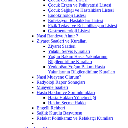
Çocuk Ergen ve Psikiyatrisi Listesi
Çocuk Sağlıgı ve Hastalıkları Listesi
Endokrinoloji Listesi
Enfeksiyon Hastalıkları Listesi
Fizik Tedavi ve Rehabilitasyon Listesi
Gastroenteroloji Listesi
Nasıl Randevu Alınır ?
Ziyaret Saatleri ve Kuralları
Ziyaret Saatleri
Yataklı Servis Kuralları
Yoğun Bakım Hasta Yakınlarının
Bilgilendirilme Kuralları
Yenidoğan Yoğun Bakım Hasta
Yakınlarının Bilgilendirilme Kuralları
Nasıl Muayene Olurum?
Radyoloji Rapor Sonuçları
Muayene Saatleri
Hasta Hakları ve Sorumlulukları
Hasta Hakları Yönetmeliği
Hekim Seçme Hakkı
Engelli Rehberi
Sağlık Kurulu Başvurusu
Refakat Politikamız ve Refakatçi Kuralları