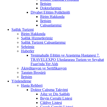
İletişim
Doktorlarımız
Diyabet Eğitim Polikliniği
Birim Hakkında
İletişim
Çalışanlarımız
Sağlık Turizmi
Birim Hakkında
Sağlık Hizmetlerimiz
Sağlık Turizmi Çalışanlarımız
Şehrimiz
Haberler
Yenimahalle Eğitim ve Araştırma Hastanesi 7.
TRAVELEXPO Uluslararası Turizm ve Seyahat
Fuarı'nda Yer Aldı
Akreditasyon ve Sertifikasyon
Tanıtım Broşürü
İletişim
Yönlendirme
Hasta Rehberi
Doktor Çalışma Takvimi
Ağız ve Diş Sağlığı
Beyin Cerrahi Listesi
Cildiye Listesi
Çocuk Cerrahi Listesi