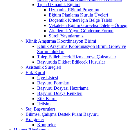
Tıpta Uzmanlık Eğitimi
Uzmanlık Eğitimi Programı
Eğitim Planlama Kurulu Üyeleri
Doçentlik Kriteri İçin Belge Talebi
Vekaleten Eğitim Görevlisi Dilekçe Örneği
Akademik Yayın Gönderme Formu
Süreli Yayınlarımız
Klinik Araştırma Koordinasyon Birimi
Klinik Araştırma Koordinasyon Birimi Görev ve
Sorumlulukları
Talep Edilebilecek Hizmet veya Çalışmalar
Başvuruda Dikkat Edilecek Hususlar
Asistanlık Süreçleri
Etik Kurul
Üye Listesi
Başvuru Formları
Başvuru Dosyası Hazırlama
Başvuru Dosya Renkleri
Etik Kurul
İletişim
Staj Başvuruları
Bilimsel Çalışma Destek Puanı Başvuru
Kongreler
Kongreler
Hizmet Binalarımız