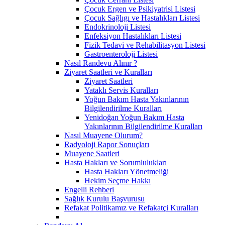
Çocuk Ergen ve Psikiyatrisi Listesi
Çocuk Sağlıgı ve Hastalıkları Listesi
Endokrinoloji Listesi
Enfeksiyon Hastalıkları Listesi
Fizik Tedavi ve Rehabilitasyon Listesi
Gastroenteroloji Listesi
Nasıl Randevu Alınır ?
Ziyaret Saatleri ve Kuralları
Ziyaret Saatleri
Yataklı Servis Kuralları
Yoğun Bakım Hasta Yakınlarının
Bilgilendirilme Kuralları
Yenidoğan Yoğun Bakım Hasta
Yakınlarının Bilgilendirilme Kuralları
Nasıl Muayene Olurum?
Radyoloji Rapor Sonuçları
Muayene Saatleri
Hasta Hakları ve Sorumlulukları
Hasta Hakları Yönetmeliği
Hekim Seçme Hakkı
Engelli Rehberi
Sağlık Kurulu Başvurusu
Refakat Politikamız ve Refakatçi Kuralları