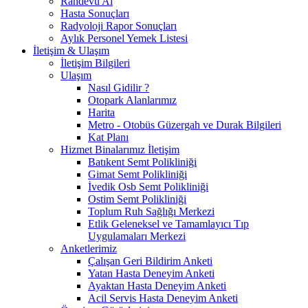
Randevu Al
Hasta Sonuçları
Radyoloji Rapor Sonuçları
Aylık Personel Yemek Listesi
İletişim & Ulaşım
İletişim Bilgileri
Ulaşım
Nasıl Gidilir ?
Otopark Alanlarımız
Harita
Metro - Otobüs Güzergah ve Durak Bilgileri
Kat Planı
Hizmet Binalarımız İletişim
Batıkent Semt Polikliniği
Gimat Semt Polikliniği
İvedik Osb Semt Polikliniği
Ostim Semt Polikliniği
Toplum Ruh Sağlığı Merkezi
Etlik Geleneksel ve Tamamlayıcı Tıp
Uygulamaları Merkezi
Anketlerimiz
Çalışan Geri Bildirim Anketi
Yatan Hasta Deneyim Anketi
Ayaktan Hasta Deneyim Anketi
Acil Servis Hasta Deneyim Anketi