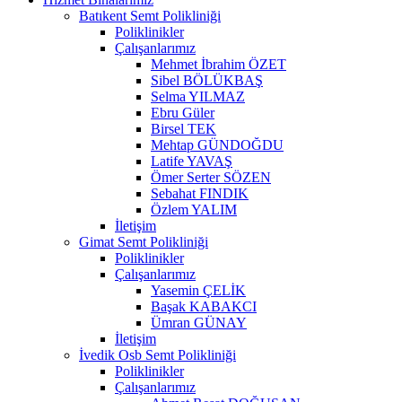
Batıkent Semt Polikliniği
Poliklinikler
Çalışanlarımız
Mehmet İbrahim ÖZET
Sibel BÖLÜKBAŞ
Selma YILMAZ
Ebru Güler
Birsel TEK
Mehtap GÜNDOĞDU
Latife YAVAŞ
Ömer Serter SÖZEN
Sebahat FINDIK
Özlem YALIM
İletişim
Gimat Semt Polikliniği
Poliklinikler
Çalışanlarımız
Yasemin ÇELİK
Başak KABAKCI
Ümran GÜNAY
İletişim
İvedik Osb Semt Polikliniği
Poliklinikler
Çalışanlarımız