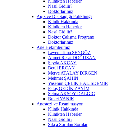
Klinikten Haberler
Nasıl Gidilir?
Doktorlarımız
Ağız ve Diş Sağlığı Polikliniği
Klinik Hakkında
Klinikten Haberler
Nasıl Gidilir?
Doktor Çalışma Programı
Doktorlarımız
Aile Hekimlerimiz
Levent Tuna ŞENGÖZ
Ahmet Reşat DOĞUSAN
Şeyda AKÇAY
Betül ERCAN
Merve ATALAY DİRGEN
Mehmet ŞAHİN
Yasemin ÇELİK HALİSDEMİR
Fatoş GEDİK ZAYİM
Selma AKSOY DALGIÇ
Buket YANIK
Anestezi ve Reanimasyon
Klinik Hakkında
Klinikten Haberler
Nasıl Gidilir?
Sıkça Sorulan Sorular