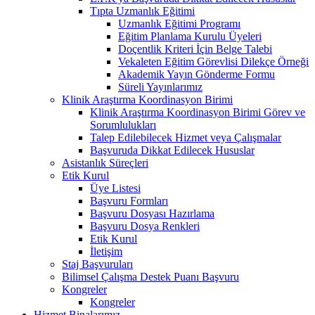
Tıpta Uzmanlık Eğitimi
Uzmanlık Eğitimi Programı
Eğitim Planlama Kurulu Üyeleri
Doçentlik Kriteri İçin Belge Talebi
Vekaleten Eğitim Görevlisi Dilekçe Örneği
Akademik Yayın Gönderme Formu
Süreli Yayınlarımız
Klinik Araştırma Koordinasyon Birimi
Klinik Araştırma Koordinasyon Birimi Görev ve
Sorumlulukları
Talep Edilebilecek Hizmet veya Çalışmalar
Başvuruda Dikkat Edilecek Hususlar
Asistanlık Süreçleri
Etik Kurul
Üye Listesi
Başvuru Formları
Başvuru Dosyası Hazırlama
Başvuru Dosya Renkleri
Etik Kurul
İletişim
Staj Başvuruları
Bilimsel Çalışma Destek Puanı Başvuru
Kongreler
Kongreler
Hizmet Binalarımız