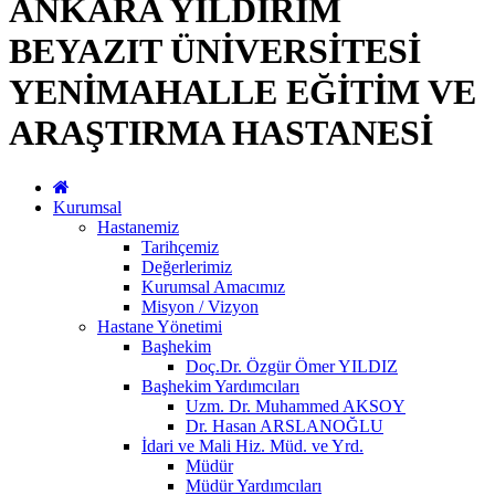
ANKARA YILDIRIM
BEYAZIT ÜNİVERSİTESİ
YENİMAHALLE EĞİTİM VE
ARAŞTIRMA HASTANESİ
Kurumsal
Hastanemiz
Tarihçemiz
Değerlerimiz
Kurumsal Amacımız
Misyon / Vizyon
Hastane Yönetimi
Başhekim
Doç.Dr. Özgür Ömer YILDIZ
Başhekim Yardımcıları
Uzm. Dr. Muhammed AKSOY
Dr. Hasan ARSLANOĞLU
İdari ve Mali Hiz. Müd. ve Yrd.
Müdür
Müdür Yardımcıları