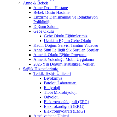
Anne & Bebek
Anne Dostu Hastane
Bebek Dostu Hastane
Emzirme Danışmanlığı ve Relaktasyon
Polikliniği
Doğum Salonu
Gebe Okulu
Gebe Okulu Eğitimlerimiz
Uzaktan Eğitim Gebe Okulu
Kadın Doğum Servisi Tanıtım Vİdeosu
Anne Sütü İle İlgili Sık Sorulan Sorular
Annelik Okulu Eğitim Programı
Annelik Yolculuğu Mobil Uygulama
2025 Yılı Doğum İstatistiksel Verileri
Sağlık Hizmetlerimiz
Tetkik Teşhis Üniteleri
Biyokimya
Patoloji Laboratuarı
Radyoloji
Tıbbi Mikrobiyoloji
Odyoloji
Elektroensefalografi (EEG)
Elektrokardigrafi (EKG)
Elektromiyografi (EMG)
Ameliyathane Ünitesi