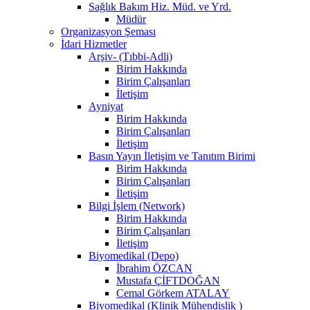
Sağlık Bakım Hiz. Müd. ve Yrd.
Müdür
Organizasyon Şeması
İdari Hizmetler
Arşiv- (Tıbbi-Adli)
Birim Hakkında
Birim Çalışanları
İletişim
Ayniyat
Birim Hakkında
Birim Çalışanları
İletişim
Basın Yayın İletişim ve Tanıtım Birimi
Birim Hakkında
Birim Çalışanları
İletişim
Bilgi İşlem (Network)
Birim Hakkında
Birim Çalışanları
İletişim
Biyomedikal (Depo)
İbrahim ÖZCAN
Mustafa ÇİFTDOĞAN
Cemal Görkem ATALAY
Biyomedikal (Klinik Mühendislik )