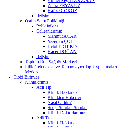
Ahmet Reşat DOĞUSAN
Zehra ERYAVUZ
Hafize GÖKÖZ
İletişim
Ostim Semt Polikliniği
Poliklinikler
Çalışanlarımız
Mahmut ACAR
Yasemin ÇÖL
Betül ERTEKİN
Hacer DOĞAN
İletişim
Toplum Ruh Sağlığı Merkezi
Etlik Geleneksel ve Tamamlayıcı Tıp Uygulamaları
Merkezi
Tıbbi Birimler
Kliniklerimiz
Acil Tıp
Klinik Hakkında
Klinikten Haberler
Nasıl Gidilir?
Sıkça Sorulan Sorular
Klinik Doktorlarımız
Adli Tıp
Klinik Hakkında