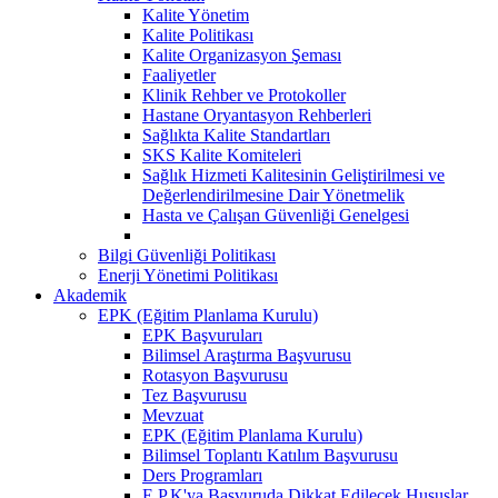
Kalite Yönetim
Kalite Politikası
Kalite Organizasyon Şeması
Faaliyetler
Klinik Rehber ve Protokoller
Hastane Oryantasyon Rehberleri
Sağlıkta Kalite Standartları
SKS Kalite Komiteleri
Sağlık Hizmeti Kalitesinin Geliştirilmesi ve
Değerlendirilmesine Dair Yönetmelik
Hasta ve Çalışan Güvenliği Genelgesi
Bilgi Güvenliği Politikası
Enerji Yönetimi Politikası
Akademik
EPK (Eğitim Planlama Kurulu)
EPK Başvuruları
Bilimsel Araştırma Başvurusu
Rotasyon Başvurusu
Tez Başvurusu
Mevzuat
EPK (Eğitim Planlama Kurulu)
Bilimsel Toplantı Katılım Başvurusu
Ders Programları
E.P.K'ya Başvuruda Dikkat Edilecek Hususlar