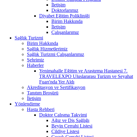
İletişim
Doktorlarımız
Diyabet Eğitim Polikliniği
Birim Hakkında
İletişim
Çalışanlarımız
Sağlık Turizmi
Birim Hakkında
Sağlık Hizmetlerimiz
Sağlık Turizmi Çalışanlarımız
Şehrimiz
Haberler
Yenimahalle Eğitim ve Araştırma Hastanesi 7.
TRAVELEXPO Uluslararası Turizm ve Seyahat
Fuarı'nda Yer Aldı
Akreditasyon ve Sertifikasyon
Tanıtım Broşürü
İletişim
Yönlendirme
Hasta Rehberi
Doktor Çalışma Takvimi
Ağız ve Diş Sağlığı
Beyin Cerrahi Listesi
Cildiye Listesi
Çocuk Cerrahi Listesi