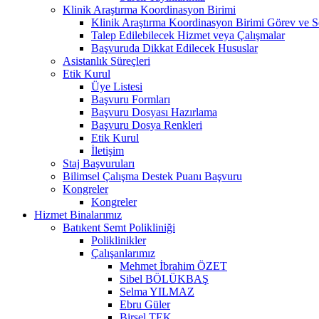
Klinik Araştırma Koordinasyon Birimi
Klinik Araştırma Koordinasyon Birimi Görev ve S
Talep Edilebilecek Hizmet veya Çalışmalar
Başvuruda Dikkat Edilecek Hususlar
Asistanlık Süreçleri
Etik Kurul
Üye Listesi
Başvuru Formları
Başvuru Dosyası Hazırlama
Başvuru Dosya Renkleri
Etik Kurul
İletişim
Staj Başvuruları
Bilimsel Çalışma Destek Puanı Başvuru
Kongreler
Kongreler
Hizmet Binalarımız
Batıkent Semt Polikliniği
Poliklinikler
Çalışanlarımız
Mehmet İbrahim ÖZET
Sibel BÖLÜKBAŞ
Selma YILMAZ
Ebru Güler
Birsel TEK