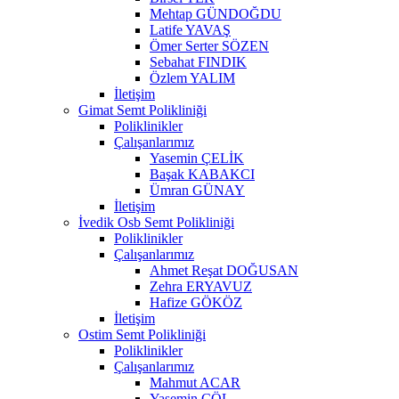
Mehtap GÜNDOĞDU
Latife YAVAŞ
Ömer Serter SÖZEN
Sebahat FINDIK
Özlem YALIM
İletişim
Gimat Semt Polikliniği
Poliklinikler
Çalışanlarımız
Yasemin ÇELİK
Başak KABAKCI
Ümran GÜNAY
İletişim
İvedik Osb Semt Polikliniği
Poliklinikler
Çalışanlarımız
Ahmet Reşat DOĞUSAN
Zehra ERYAVUZ
Hafize GÖKÖZ
İletişim
Ostim Semt Polikliniği
Poliklinikler
Çalışanlarımız
Mahmut ACAR
Yasemin ÇÖL