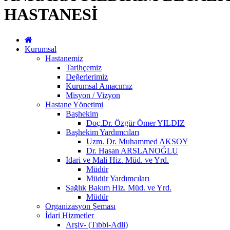
HASTANESİ
Kurumsal
Hastanemiz
Tarihçemiz
Değerlerimiz
Kurumsal Amacımız
Misyon / Vizyon
Hastane Yönetimi
Başhekim
Doç.Dr. Özgür Ömer YILDIZ
Başhekim Yardımcıları
Uzm. Dr. Muhammed AKSOY
Dr. Hasan ARSLANOĞLU
İdari ve Mali Hiz. Müd. ve Yrd.
Müdür
Müdür Yardımcıları
Sağlık Bakım Hiz. Müd. ve Yrd.
Müdür
Organizasyon Şeması
İdari Hizmetler
Arşiv- (Tıbbi-Adli)