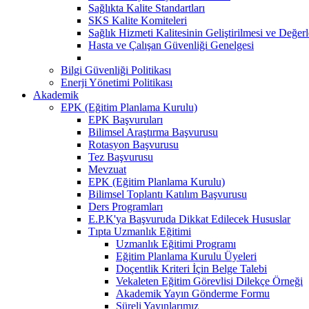
Sağlıkta Kalite Standartları
SKS Kalite Komiteleri
Sağlık Hizmeti Kalitesinin Geliştirilmesi ve Değer
Hasta ve Çalışan Güvenliği Genelgesi
Bilgi Güvenliği Politikası
Enerji Yönetimi Politikası
Akademik
EPK (Eğitim Planlama Kurulu)
EPK Başvuruları
Bilimsel Araştırma Başvurusu
Rotasyon Başvurusu
Tez Başvurusu
Mevzuat
EPK (Eğitim Planlama Kurulu)
Bilimsel Toplantı Katılım Başvurusu
Ders Programları
E.P.K'ya Başvuruda Dikkat Edilecek Hususlar
Tıpta Uzmanlık Eğitimi
Uzmanlık Eğitimi Programı
Eğitim Planlama Kurulu Üyeleri
Doçentlik Kriteri İçin Belge Talebi
Vekaleten Eğitim Görevlisi Dilekçe Örneği
Akademik Yayın Gönderme Formu
Süreli Yayınlarımız