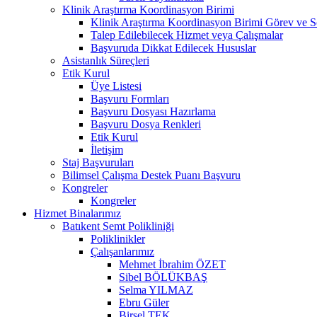
Klinik Araştırma Koordinasyon Birimi
Klinik Araştırma Koordinasyon Birimi Görev ve S
Talep Edilebilecek Hizmet veya Çalışmalar
Başvuruda Dikkat Edilecek Hususlar
Asistanlık Süreçleri
Etik Kurul
Üye Listesi
Başvuru Formları
Başvuru Dosyası Hazırlama
Başvuru Dosya Renkleri
Etik Kurul
İletişim
Staj Başvuruları
Bilimsel Çalışma Destek Puanı Başvuru
Kongreler
Kongreler
Hizmet Binalarımız
Batıkent Semt Polikliniği
Poliklinikler
Çalışanlarımız
Mehmet İbrahim ÖZET
Sibel BÖLÜKBAŞ
Selma YILMAZ
Ebru Güler
Birsel TEK