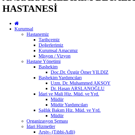
HASTANESİ
Kurumsal
Hastanemiz
Tarihçemiz
Değerlerimiz
Kurumsal Amacımız
Misyon / Vizyon
Hastane Yönetimi
Başhekim
Doç.Dr. Özgür Ömer YILDIZ
Başhekim Yardımcıları
Uzm. Dr. Muhammed AKSOY
Dr. Hasan ARSLANOĞLU
İdari ve Mali Hiz. Müd. ve Yrd.
Müdür
Müdür Yardımcıları
Sağlık Bakım Hiz. Müd. ve Yrd.
Müdür
Organizasyon Şeması
İdari Hizmetler
Arşiv- (Tıbbi-Adli)