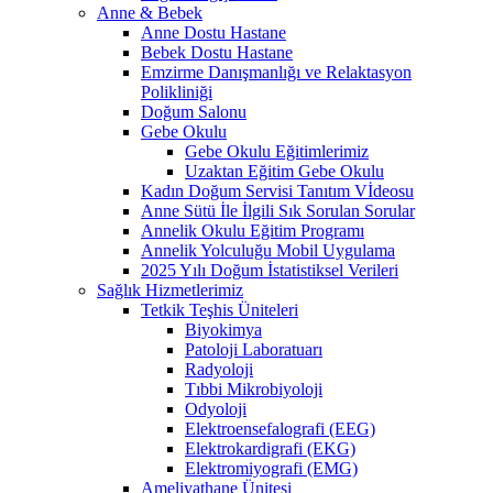
Anne & Bebek
Anne Dostu Hastane
Bebek Dostu Hastane
Emzirme Danışmanlığı ve Relaktasyon
Polikliniği
Doğum Salonu
Gebe Okulu
Gebe Okulu Eğitimlerimiz
Uzaktan Eğitim Gebe Okulu
Kadın Doğum Servisi Tanıtım Vİdeosu
Anne Sütü İle İlgili Sık Sorulan Sorular
Annelik Okulu Eğitim Programı
Annelik Yolculuğu Mobil Uygulama
2025 Yılı Doğum İstatistiksel Verileri
Sağlık Hizmetlerimiz
Tetkik Teşhis Üniteleri
Biyokimya
Patoloji Laboratuarı
Radyoloji
Tıbbi Mikrobiyoloji
Odyoloji
Elektroensefalografi (EEG)
Elektrokardigrafi (EKG)
Elektromiyografi (EMG)
Ameliyathane Ünitesi