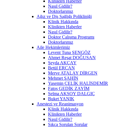
Klinikten Haberler
Nasıl Gidilir?
Doktorlarımız
Ağız ve Diş Sağlığı Polikliniği
Klinik Hakkında
Klinikten Haberler
Nasıl Gidilir?
Doktor Çalışma Programı
Doktorlarımız
Aile Hekimlerimiz
Levent Tuna ŞENGÖZ
Ahmet Reşat DOĞUSAN
Şeyda AKÇAY
Betül ERCAN
Merve ATALAY DİRGEN
Mehmet ŞAHİN
Yasemin ÇELİK HALİSDEMİR
Fatoş GEDİK ZAYİM
Selma AKSOY DALGIÇ
Buket YANIK
Anestezi ve Reanimasyon
Klinik Hakkında
Klinikten Haberler
Nasıl Gidilir?
Sıkça Sorulan Sorular