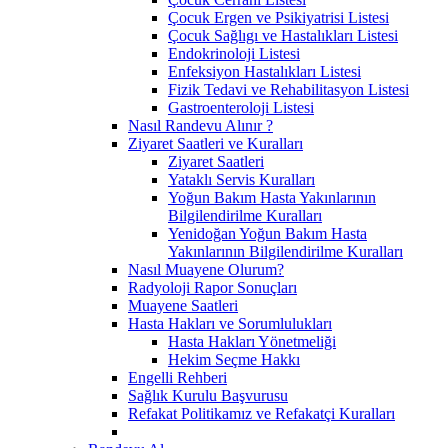
Çocuk Ergen ve Psikiyatrisi Listesi
Çocuk Sağlıgı ve Hastalıkları Listesi
Endokrinoloji Listesi
Enfeksiyon Hastalıkları Listesi
Fizik Tedavi ve Rehabilitasyon Listesi
Gastroenteroloji Listesi
Nasıl Randevu Alınır ?
Ziyaret Saatleri ve Kuralları
Ziyaret Saatleri
Yataklı Servis Kuralları
Yoğun Bakım Hasta Yakınlarının
Bilgilendirilme Kuralları
Yenidoğan Yoğun Bakım Hasta
Yakınlarının Bilgilendirilme Kuralları
Nasıl Muayene Olurum?
Radyoloji Rapor Sonuçları
Muayene Saatleri
Hasta Hakları ve Sorumlulukları
Hasta Hakları Yönetmeliği
Hekim Seçme Hakkı
Engelli Rehberi
Sağlık Kurulu Başvurusu
Refakat Politikamız ve Refakatçi Kuralları