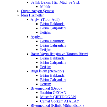
Sağlık Bakım Hiz. Müd. ve Yrd.
Müdür
Organizasyon Şeması
İdari Hizmetler
Arşiv- (Tıbbi-Adli)
Birim Hakkında
Birim Çalışanları
İletişim
Ayniyat
Birim Hakkında
Birim Çalışanları
İletişim
Basın Yayın İletişim ve Tanıtım Birimi
Birim Hakkında
Birim Çalışanları
İletişim
Bilgi İşlem (Network)
Birim Hakkında
Birim Çalışanları
İletişim
Biyomedikal (Depo)
İbrahim ÖZCAN
Mustafa ÇİFTDOĞAN
Cemal Görkem ATALAY
Biyomedikal (Klinik Mühendislik )