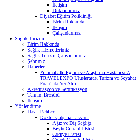
İletişim
Doktorlarımız
Diyabet Eğitim Polikliniği
Birim Hakkında
İletişim
Çalışanlarımız
Sağlık Turizmi
Birim Hakkında
Sağlık Hizmetlerimiz
Sağlık Turizmi Çalışanlarımız
Şehrimiz
Haberler
Yenimahalle Eğitim ve Araştırma Hastanesi 7.
TRAVELEXPO Uluslararası Turizm ve Seyahat
Fuarı'nda Yer Aldı
Akreditasyon ve Sertifikasyon
Tanıtım Broşürü
İletişim
Yönlendirme
Hasta Rehberi
Doktor Çalışma Takvimi
Ağız ve Diş Sağlığı
Beyin Cerrahi Listesi
Cildiye Listesi
Çocuk Cerrahi Listesi