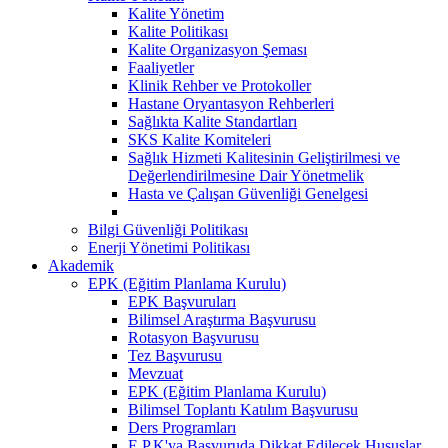
Kalite Yönetim
Kalite Politikası
Kalite Organizasyon Şeması
Faaliyetler
Klinik Rehber ve Protokoller
Hastane Oryantasyon Rehberleri
Sağlıkta Kalite Standartları
SKS Kalite Komiteleri
Sağlık Hizmeti Kalitesinin Geliştirilmesi ve
Değerlendirilmesine Dair Yönetmelik
Hasta ve Çalışan Güvenliği Genelgesi
Bilgi Güvenliği Politikası
Enerji Yönetimi Politikası
Akademik
EPK (Eğitim Planlama Kurulu)
EPK Başvuruları
Bilimsel Araştırma Başvurusu
Rotasyon Başvurusu
Tez Başvurusu
Mevzuat
EPK (Eğitim Planlama Kurulu)
Bilimsel Toplantı Katılım Başvurusu
Ders Programları
E.P.K'ya Başvuruda Dikkat Edilecek Hususlar