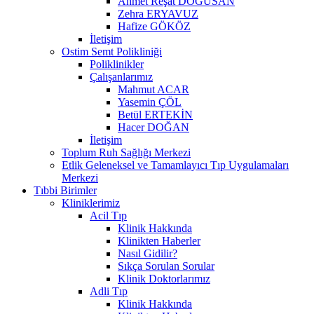
Ahmet Reşat DOĞUSAN
Zehra ERYAVUZ
Hafize GÖKÖZ
İletişim
Ostim Semt Polikliniği
Poliklinikler
Çalışanlarımız
Mahmut ACAR
Yasemin ÇÖL
Betül ERTEKİN
Hacer DOĞAN
İletişim
Toplum Ruh Sağlığı Merkezi
Etlik Geleneksel ve Tamamlayıcı Tıp Uygulamaları
Merkezi
Tıbbi Birimler
Kliniklerimiz
Acil Tıp
Klinik Hakkında
Klinikten Haberler
Nasıl Gidilir?
Sıkça Sorulan Sorular
Klinik Doktorlarımız
Adli Tıp
Klinik Hakkında