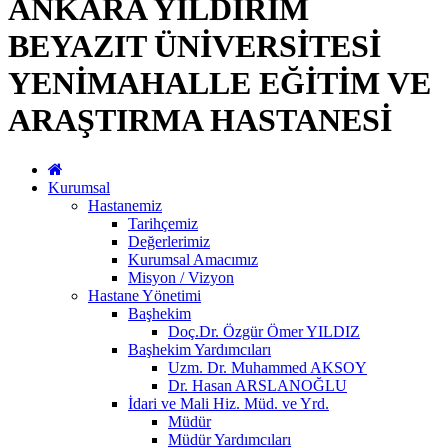
ANKARA YILDIRIM
BEYAZIT ÜNİVERSİTESİ
YENİMAHALLE EĞİTİM VE
ARAŞTIRMA HASTANESİ
Kurumsal
Hastanemiz
Tarihçemiz
Değerlerimiz
Kurumsal Amacımız
Misyon / Vizyon
Hastane Yönetimi
Başhekim
Doç.Dr. Özgür Ömer YILDIZ
Başhekim Yardımcıları
Uzm. Dr. Muhammed AKSOY
Dr. Hasan ARSLANOĞLU
İdari ve Mali Hiz. Müd. ve Yrd.
Müdür
Müdür Yardımcıları