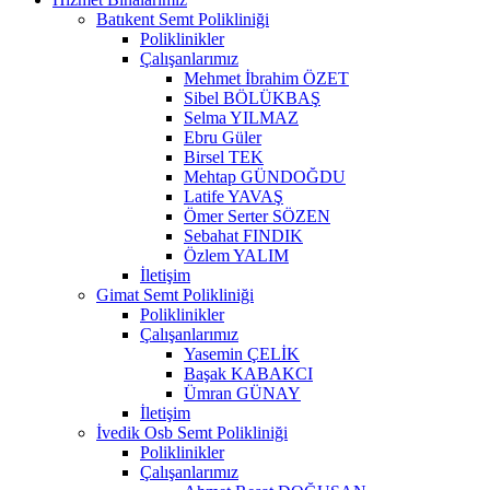
Batıkent Semt Polikliniği
Poliklinikler
Çalışanlarımız
Mehmet İbrahim ÖZET
Sibel BÖLÜKBAŞ
Selma YILMAZ
Ebru Güler
Birsel TEK
Mehtap GÜNDOĞDU
Latife YAVAŞ
Ömer Serter SÖZEN
Sebahat FINDIK
Özlem YALIM
İletişim
Gimat Semt Polikliniği
Poliklinikler
Çalışanlarımız
Yasemin ÇELİK
Başak KABAKCI
Ümran GÜNAY
İletişim
İvedik Osb Semt Polikliniği
Poliklinikler
Çalışanlarımız