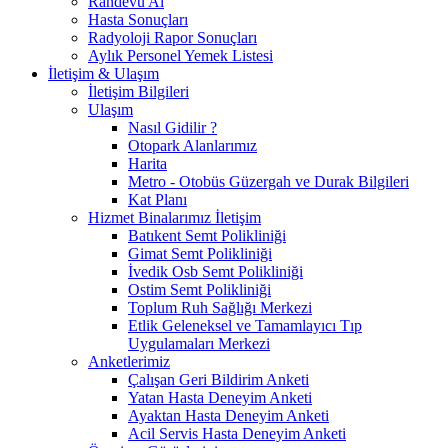
Randevu Al
Hasta Sonuçları
Radyoloji Rapor Sonuçları
Aylık Personel Yemek Listesi
İletişim & Ulaşım
İletişim Bilgileri
Ulaşım
Nasıl Gidilir ?
Otopark Alanlarımız
Harita
Metro - Otobüs Güzergah ve Durak Bilgileri
Kat Planı
Hizmet Binalarımız İletişim
Batıkent Semt Polikliniği
Gimat Semt Polikliniği
İvedik Osb Semt Polikliniği
Ostim Semt Polikliniği
Toplum Ruh Sağlığı Merkezi
Etlik Geleneksel ve Tamamlayıcı Tıp
Uygulamaları Merkezi
Anketlerimiz
Çalışan Geri Bildirim Anketi
Yatan Hasta Deneyim Anketi
Ayaktan Hasta Deneyim Anketi
Acil Servis Hasta Deneyim Anketi