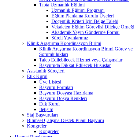
Tıpta Uzmanlık Eğitimi
Uzmanlık Eğitimi Programı
Eğitim Planlama Kurulu Üyeleri
Doçentlik Kriteri İçin Belge Talebi
Vekaleten Eğitim Görevlisi Dilekçe Örneği
Akademik Yayın Gönderme Formu
Süreli Yayınlarımız
Klinik Araştırma Koordinasyon Birimi
Klinik Araştırma Koordinasyon Birimi Görev ve
Sorumlulukları
Talep Edilebilecek Hizmet veya Çalışmalar
Başvuruda Dikkat Edilecek Hususlar
Asistanlık Süreçleri
Etik Kurul
Üye Listesi
Başvuru Formları
Başvuru Dosyası Hazırlama
Başvuru Dosya Renkleri
Etik Kurul
İletişim
Staj Başvuruları
Bilimsel Çalışma Destek Puanı Başvuru
Kongreler
Kongreler
Hizmet Binalarımız