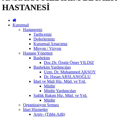
HASTANESİ
Kurumsal
Hastanemiz
Tarihçemiz
Değerlerimiz
Kurumsal Amacımız
Misyon / Vizyon
Hastane Yönetimi
Başhekim
Doç.Dr. Özgür Ömer YILDIZ
Başhekim Yardımcıları
Uzm. Dr. Muhammed AKSOY
Dr. Hasan ARSLANOĞLU
İdari ve Mali Hiz. Müd. ve Yrd.
Müdür
Müdür Yardımcıları
Sağlık Bakım Hiz. Müd. ve Yrd.
Müdür
Organizasyon Şeması
İdari Hizmetler
Arşiv- (Tıbbi-Adli)