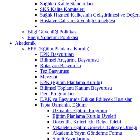
Sağlıkta Kalite Standartları
SKS Kalite Komiteleri
Sağlık Hizmeti Kalitesinin Geliştirilmesi ve Değer
Hasta ve Çalışan Güvenliği Genelgesi
Bilgi Güvenliği Politikası
Enerji Yönetimi Politikası
Akademik
EPK (Eğitim Planlama Kurulu)
EPK Başvuruları
Bilimsel Araştırma Başvurusu
Rotasyon Başvurusu
Tez Başvurusu
Mevzuat
EPK (Eğitim Planlama Kurulu)
Bilimsel Toplantı Katılım Başvurusu
Ders Programları
E.P.K'ya Başvuruda Dikkat Edilecek Hususlar
Tıpta Uzmanlık Eğitimi
Uzmanlık Eğitimi Programı
Eğitim Planlama Kurulu Üyeleri
Doçentlik Kriteri İçin Belge Talebi
Vekaleten Eğitim Görevlisi Dilekçe Örneği
Akademik Yayın Gönderme Formu
Süreli Yayınlarımız