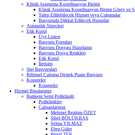
Klinik Araştırma Koordinasyon Birimi
Klinik Araştırma Koordinasyon Birimi Görev ve S
Talep Edilebilecek Hizmet veya Çalışmalar
Başvuruda Dikkat Edilecek Hususlar
Asistanlık Süreçleri
Etik Kurul
Üye Listesi
Başvuru Formları
Başvuru Dosyası Hazırlama
Başvuru Dosya Renkleri
Etik Kurul
İletişim
Staj Başvuruları
Bilimsel Çalışma Destek Puanı Başvuru
Kongreler
Kongreler
Hizmet Binalarımız
Batıkent Semt Polikliniği
Poliklinikler
Çalışanlarımız
Mehmet İbrahim ÖZET
Sibel BÖLÜKBAŞ
Selma YILMAZ
Ebru Güler
Birsel TEK