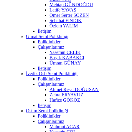
Mehtap GÜNDOĞDU
Latife YAVAŞ
Ömer Serter SÖZEN
Sebahat FINDIK
Özlem YALIM
İletişim
Gimat Semt Polikliniği
Poliklinikler
Çalışanlarımız
Yasemin ÇELİK
Başak KABAKCI
Ümran GÜNAY
İletişim
İvedik Osb Semt Polikliniği
Poliklinikler
Çalışanlarımız
Ahmet Reşat DOĞUSAN
Zehra ERYAVUZ
Hafize GÖKÖZ
İletişim
Ostim Semt Polikliniği
Poliklinikler
Çalışanlarımız
Mahmut ACAR
Yasemin ÇÖL