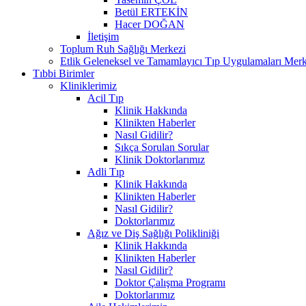
Betül ERTEKİN
Hacer DOĞAN
İletişim
Toplum Ruh Sağlığı Merkezi
Etlik Geleneksel ve Tamamlayıcı Tıp Uygulamaları Merk
Tıbbi Birimler
Kliniklerimiz
Acil Tıp
Klinik Hakkında
Klinikten Haberler
Nasıl Gidilir?
Sıkça Sorulan Sorular
Klinik Doktorlarımız
Adli Tıp
Klinik Hakkında
Klinikten Haberler
Nasıl Gidilir?
Doktorlarımız
Ağız ve Diş Sağlığı Polikliniği
Klinik Hakkında
Klinikten Haberler
Nasıl Gidilir?
Doktor Çalışma Programı
Doktorlarımız