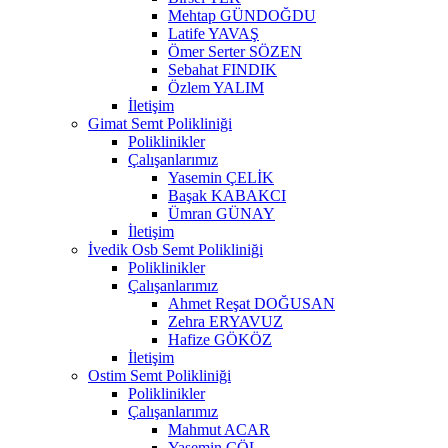
Mehtap GÜNDOĞDU
Latife YAVAŞ
Ömer Serter SÖZEN
Sebahat FINDIK
Özlem YALIM
İletişim
Gimat Semt Polikliniği
Poliklinikler
Çalışanlarımız
Yasemin ÇELİK
Başak KABAKCI
Ümran GÜNAY
İletişim
İvedik Osb Semt Polikliniği
Poliklinikler
Çalışanlarımız
Ahmet Reşat DOĞUSAN
Zehra ERYAVUZ
Hafize GÖKÖZ
İletişim
Ostim Semt Polikliniği
Poliklinikler
Çalışanlarımız
Mahmut ACAR
Yasemin ÇÖL