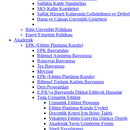
Sağlıkta Kalite Standartları
SKS Kalite Komiteleri
Sağlık Hizmeti Kalitesinin Geliştirilmesi ve Değer
Hasta ve Çalışan Güvenliği Genelgesi
Bilgi Güvenliği Politikası
Enerji Yönetimi Politikası
Akademik
EPK (Eğitim Planlama Kurulu)
EPK Başvuruları
Bilimsel Araştırma Başvurusu
Rotasyon Başvurusu
Tez Başvurusu
Mevzuat
EPK (Eğitim Planlama Kurulu)
Bilimsel Toplantı Katılım Başvurusu
Ders Programları
E.P.K'ya Başvuruda Dikkat Edilecek Hususlar
Tıpta Uzmanlık Eğitimi
Uzmanlık Eğitimi Programı
Eğitim Planlama Kurulu Üyeleri
Doçentlik Kriteri İçin Belge Talebi
Vekaleten Eğitim Görevlisi Dilekçe Örneği
Akademik Yayın Gönderme Formu
Süreli Yayınlarımız