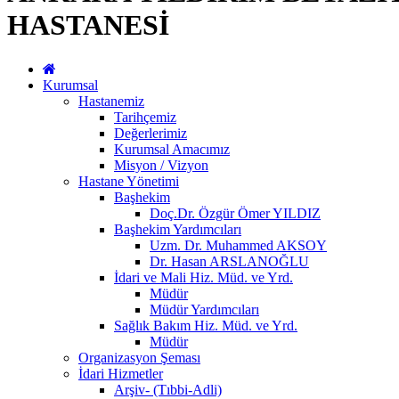
HASTANESİ
Kurumsal
Hastanemiz
Tarihçemiz
Değerlerimiz
Kurumsal Amacımız
Misyon / Vizyon
Hastane Yönetimi
Başhekim
Doç.Dr. Özgür Ömer YILDIZ
Başhekim Yardımcıları
Uzm. Dr. Muhammed AKSOY
Dr. Hasan ARSLANOĞLU
İdari ve Mali Hiz. Müd. ve Yrd.
Müdür
Müdür Yardımcıları
Sağlık Bakım Hiz. Müd. ve Yrd.
Müdür
Organizasyon Şeması
İdari Hizmetler
Arşiv- (Tıbbi-Adli)