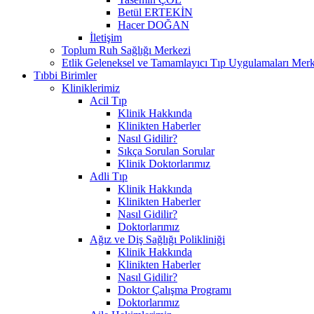
Betül ERTEKİN
Hacer DOĞAN
İletişim
Toplum Ruh Sağlığı Merkezi
Etlik Geleneksel ve Tamamlayıcı Tıp Uygulamaları Merk
Tıbbi Birimler
Kliniklerimiz
Acil Tıp
Klinik Hakkında
Klinikten Haberler
Nasıl Gidilir?
Sıkça Sorulan Sorular
Klinik Doktorlarımız
Adli Tıp
Klinik Hakkında
Klinikten Haberler
Nasıl Gidilir?
Doktorlarımız
Ağız ve Diş Sağlığı Polikliniği
Klinik Hakkında
Klinikten Haberler
Nasıl Gidilir?
Doktor Çalışma Programı
Doktorlarımız