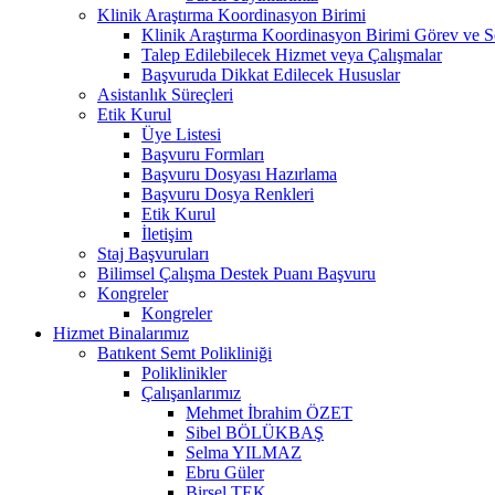
Klinik Araştırma Koordinasyon Birimi
Klinik Araştırma Koordinasyon Birimi Görev ve S
Talep Edilebilecek Hizmet veya Çalışmalar
Başvuruda Dikkat Edilecek Hususlar
Asistanlık Süreçleri
Etik Kurul
Üye Listesi
Başvuru Formları
Başvuru Dosyası Hazırlama
Başvuru Dosya Renkleri
Etik Kurul
İletişim
Staj Başvuruları
Bilimsel Çalışma Destek Puanı Başvuru
Kongreler
Kongreler
Hizmet Binalarımız
Batıkent Semt Polikliniği
Poliklinikler
Çalışanlarımız
Mehmet İbrahim ÖZET
Sibel BÖLÜKBAŞ
Selma YILMAZ
Ebru Güler
Birsel TEK