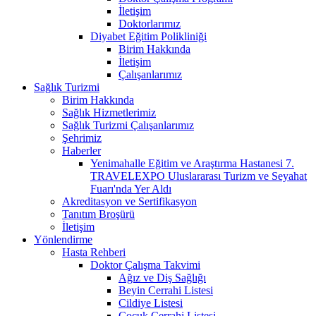
İletişim
Doktorlarımız
Diyabet Eğitim Polikliniği
Birim Hakkında
İletişim
Çalışanlarımız
Sağlık Turizmi
Birim Hakkında
Sağlık Hizmetlerimiz
Sağlık Turizmi Çalışanlarımız
Şehrimiz
Haberler
Yenimahalle Eğitim ve Araştırma Hastanesi 7.
TRAVELEXPO Uluslararası Turizm ve Seyahat
Fuarı'nda Yer Aldı
Akreditasyon ve Sertifikasyon
Tanıtım Broşürü
İletişim
Yönlendirme
Hasta Rehberi
Doktor Çalışma Takvimi
Ağız ve Diş Sağlığı
Beyin Cerrahi Listesi
Cildiye Listesi
Çocuk Cerrahi Listesi