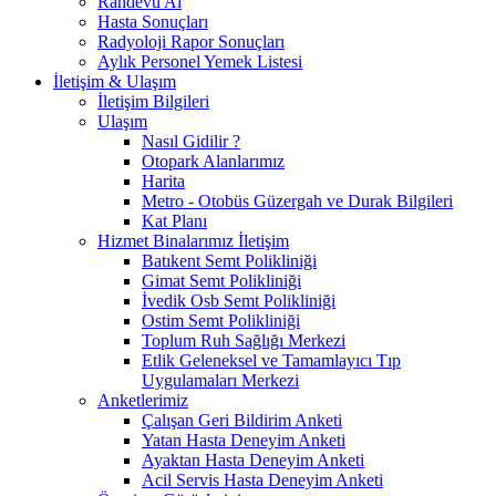
Randevu Al
Hasta Sonuçları
Radyoloji Rapor Sonuçları
Aylık Personel Yemek Listesi
İletişim & Ulaşım
İletişim Bilgileri
Ulaşım
Nasıl Gidilir ?
Otopark Alanlarımız
Harita
Metro - Otobüs Güzergah ve Durak Bilgileri
Kat Planı
Hizmet Binalarımız İletişim
Batıkent Semt Polikliniği
Gimat Semt Polikliniği
İvedik Osb Semt Polikliniği
Ostim Semt Polikliniği
Toplum Ruh Sağlığı Merkezi
Etlik Geleneksel ve Tamamlayıcı Tıp
Uygulamaları Merkezi
Anketlerimiz
Çalışan Geri Bildirim Anketi
Yatan Hasta Deneyim Anketi
Ayaktan Hasta Deneyim Anketi
Acil Servis Hasta Deneyim Anketi