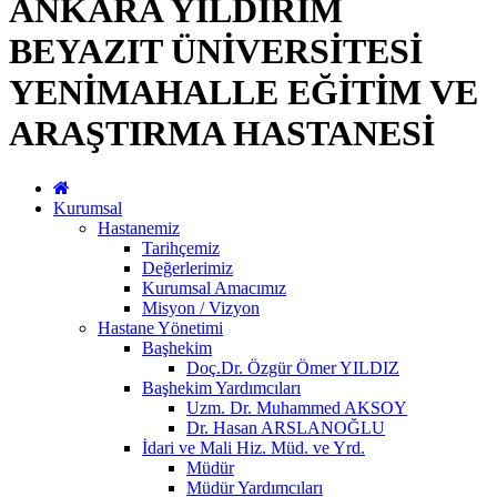
ANKARA YILDIRIM
BEYAZIT ÜNİVERSİTESİ
YENİMAHALLE EĞİTİM VE
ARAŞTIRMA HASTANESİ
Kurumsal
Hastanemiz
Tarihçemiz
Değerlerimiz
Kurumsal Amacımız
Misyon / Vizyon
Hastane Yönetimi
Başhekim
Doç.Dr. Özgür Ömer YILDIZ
Başhekim Yardımcıları
Uzm. Dr. Muhammed AKSOY
Dr. Hasan ARSLANOĞLU
İdari ve Mali Hiz. Müd. ve Yrd.
Müdür
Müdür Yardımcıları