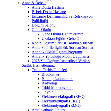
Anne & Bebek
Anne Dostu Hastane
Bebek Dostu Hastane
Emzirme Danışmanlığı ve Relaktasyon
Polikliniği
Doğum Salonu
Gebe Okulu
Gebe Okulu Eğitimlerimiz
Uzaktan Eğitim Gebe Okulu
Kadın Doğum Servisi Tanıtım Vİdeosu
Anne Sütü İle İlgili Sık Sorulan Sorular
Annelik Okulu Eğitim Programı
Annelik Yolculuğu Mobil Uygulama
2025 Yılı Doğum İstatistiksel Verileri
Sağlık Hizmetlerimiz
Tetkik Teşhis Üniteleri
Biyokimya
Patoloji Laboratuarı
Radyoloji
Tıbbi Mikrobiyoloji
Odyoloji
Elektroensefalografi (EEG)
Elektrokardigrafi (EKG)
Elektromiyografi (EMG)
Ameliyathane Ünitesi