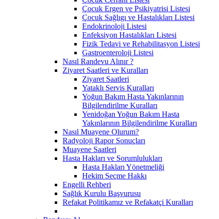
Çocuk Ergen ve Psikiyatrisi Listesi
Çocuk Sağlıgı ve Hastalıkları Listesi
Endokrinoloji Listesi
Enfeksiyon Hastalıkları Listesi
Fizik Tedavi ve Rehabilitasyon Listesi
Gastroenteroloji Listesi
Nasıl Randevu Alınır ?
Ziyaret Saatleri ve Kuralları
Ziyaret Saatleri
Yataklı Servis Kuralları
Yoğun Bakım Hasta Yakınlarının
Bilgilendirilme Kuralları
Yenidoğan Yoğun Bakım Hasta
Yakınlarının Bilgilendirilme Kuralları
Nasıl Muayene Olurum?
Radyoloji Rapor Sonuçları
Muayene Saatleri
Hasta Hakları ve Sorumlulukları
Hasta Hakları Yönetmeliği
Hekim Seçme Hakkı
Engelli Rehberi
Sağlık Kurulu Başvurusu
Refakat Politikamız ve Refakatçi Kuralları