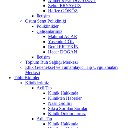
Ahmet Reşat DOĞUSAN
Zehra ERYAVUZ
Hafize GÖKÖZ
İletişim
Ostim Semt Polikliniği
Poliklinikler
Çalışanlarımız
Mahmut ACAR
Yasemin ÇÖL
Betül ERTEKİN
Hacer DOĞAN
İletişim
Toplum Ruh Sağlığı Merkezi
Etlik Geleneksel ve Tamamlayıcı Tıp Uygulamaları
Merkezi
Tıbbi Birimler
Kliniklerimiz
Acil Tıp
Klinik Hakkında
Klinikten Haberler
Nasıl Gidilir?
Sıkça Sorulan Sorular
Klinik Doktorlarımız
Adli Tıp
Klinik Hakkında