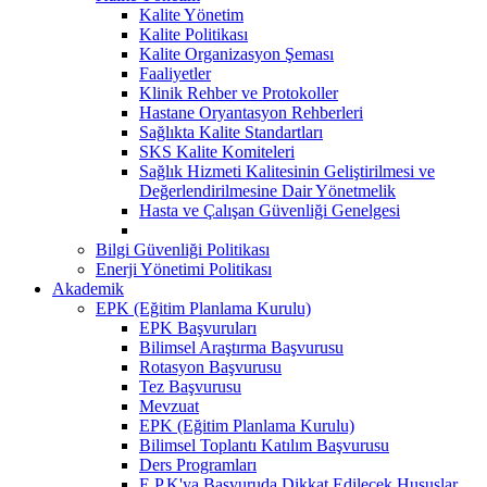
Kalite Yönetim
Kalite Politikası
Kalite Organizasyon Şeması
Faaliyetler
Klinik Rehber ve Protokoller
Hastane Oryantasyon Rehberleri
Sağlıkta Kalite Standartları
SKS Kalite Komiteleri
Sağlık Hizmeti Kalitesinin Geliştirilmesi ve
Değerlendirilmesine Dair Yönetmelik
Hasta ve Çalışan Güvenliği Genelgesi
Bilgi Güvenliği Politikası
Enerji Yönetimi Politikası
Akademik
EPK (Eğitim Planlama Kurulu)
EPK Başvuruları
Bilimsel Araştırma Başvurusu
Rotasyon Başvurusu
Tez Başvurusu
Mevzuat
EPK (Eğitim Planlama Kurulu)
Bilimsel Toplantı Katılım Başvurusu
Ders Programları
E.P.K'ya Başvuruda Dikkat Edilecek Hususlar