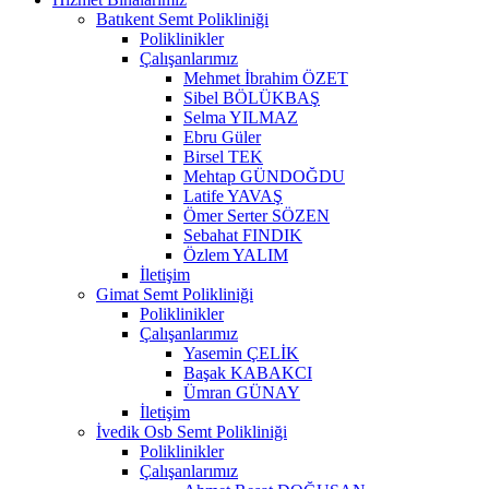
Batıkent Semt Polikliniği
Poliklinikler
Çalışanlarımız
Mehmet İbrahim ÖZET
Sibel BÖLÜKBAŞ
Selma YILMAZ
Ebru Güler
Birsel TEK
Mehtap GÜNDOĞDU
Latife YAVAŞ
Ömer Serter SÖZEN
Sebahat FINDIK
Özlem YALIM
İletişim
Gimat Semt Polikliniği
Poliklinikler
Çalışanlarımız
Yasemin ÇELİK
Başak KABAKCI
Ümran GÜNAY
İletişim
İvedik Osb Semt Polikliniği
Poliklinikler
Çalışanlarımız