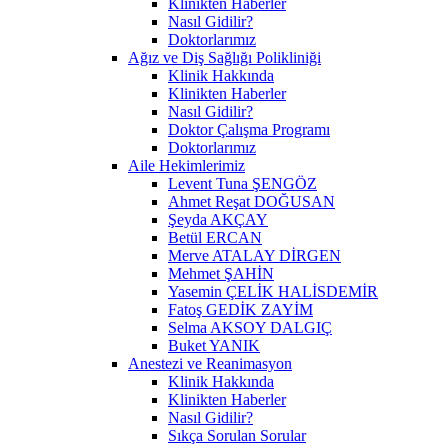
Klinikten Haberler
Nasıl Gidilir?
Doktorlarımız
Ağız ve Diş Sağlığı Polikliniği
Klinik Hakkında
Klinikten Haberler
Nasıl Gidilir?
Doktor Çalışma Programı
Doktorlarımız
Aile Hekimlerimiz
Levent Tuna ŞENGÖZ
Ahmet Reşat DOĞUSAN
Şeyda AKÇAY
Betül ERCAN
Merve ATALAY DİRGEN
Mehmet ŞAHİN
Yasemin ÇELİK HALİSDEMİR
Fatoş GEDİK ZAYİM
Selma AKSOY DALGIÇ
Buket YANIK
Anestezi ve Reanimasyon
Klinik Hakkında
Klinikten Haberler
Nasıl Gidilir?
Sıkça Sorulan Sorular