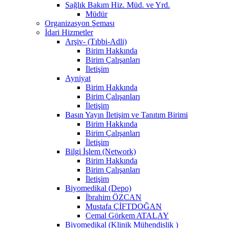
Sağlık Bakım Hiz. Müd. ve Yrd.
Müdür
Organizasyon Şeması
İdari Hizmetler
Arşiv- (Tıbbi-Adli)
Birim Hakkında
Birim Çalışanları
İletişim
Ayniyat
Birim Hakkında
Birim Çalışanları
İletişim
Basın Yayın İletişim ve Tanıtım Birimi
Birim Hakkında
Birim Çalışanları
İletişim
Bilgi İşlem (Network)
Birim Hakkında
Birim Çalışanları
İletişim
Biyomedikal (Depo)
İbrahim ÖZCAN
Mustafa ÇİFTDOĞAN
Cemal Görkem ATALAY
Biyomedikal (Klinik Mühendislik )