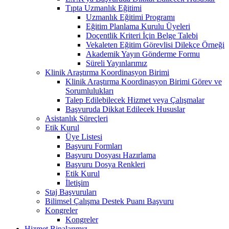
Tıpta Uzmanlık Eğitimi
Uzmanlık Eğitimi Programı
Eğitim Planlama Kurulu Üyeleri
Doçentlik Kriteri İçin Belge Talebi
Vekaleten Eğitim Görevlisi Dilekçe Örneği
Akademik Yayın Gönderme Formu
Süreli Yayınlarımız
Klinik Araştırma Koordinasyon Birimi
Klinik Araştırma Koordinasyon Birimi Görev ve
Sorumlulukları
Talep Edilebilecek Hizmet veya Çalışmalar
Başvuruda Dikkat Edilecek Hususlar
Asistanlık Süreçleri
Etik Kurul
Üye Listesi
Başvuru Formları
Başvuru Dosyası Hazırlama
Başvuru Dosya Renkleri
Etik Kurul
İletişim
Staj Başvuruları
Bilimsel Çalışma Destek Puanı Başvuru
Kongreler
Kongreler
Hizmet Binalarımız