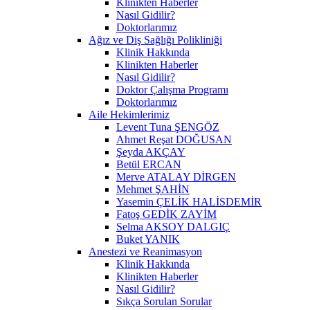
Klinikten Haberler
Nasıl Gidilir?
Doktorlarımız
Ağız ve Diş Sağlığı Polikliniği
Klinik Hakkında
Klinikten Haberler
Nasıl Gidilir?
Doktor Çalışma Programı
Doktorlarımız
Aile Hekimlerimiz
Levent Tuna ŞENGÖZ
Ahmet Reşat DOĞUSAN
Şeyda AKÇAY
Betül ERCAN
Merve ATALAY DİRGEN
Mehmet ŞAHİN
Yasemin ÇELİK HALİSDEMİR
Fatoş GEDİK ZAYİM
Selma AKSOY DALGIÇ
Buket YANIK
Anestezi ve Reanimasyon
Klinik Hakkında
Klinikten Haberler
Nasıl Gidilir?
Sıkça Sorulan Sorular