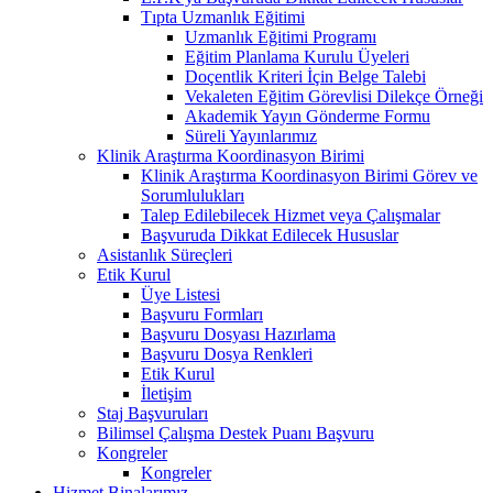
Tıpta Uzmanlık Eğitimi
Uzmanlık Eğitimi Programı
Eğitim Planlama Kurulu Üyeleri
Doçentlik Kriteri İçin Belge Talebi
Vekaleten Eğitim Görevlisi Dilekçe Örneği
Akademik Yayın Gönderme Formu
Süreli Yayınlarımız
Klinik Araştırma Koordinasyon Birimi
Klinik Araştırma Koordinasyon Birimi Görev ve
Sorumlulukları
Talep Edilebilecek Hizmet veya Çalışmalar
Başvuruda Dikkat Edilecek Hususlar
Asistanlık Süreçleri
Etik Kurul
Üye Listesi
Başvuru Formları
Başvuru Dosyası Hazırlama
Başvuru Dosya Renkleri
Etik Kurul
İletişim
Staj Başvuruları
Bilimsel Çalışma Destek Puanı Başvuru
Kongreler
Kongreler
Hizmet Binalarımız