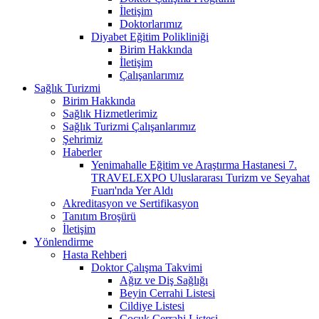
İletişim
Doktorlarımız
Diyabet Eğitim Polikliniği
Birim Hakkında
İletişim
Çalışanlarımız
Sağlık Turizmi
Birim Hakkında
Sağlık Hizmetlerimiz
Sağlık Turizmi Çalışanlarımız
Şehrimiz
Haberler
Yenimahalle Eğitim ve Araştırma Hastanesi 7.
TRAVELEXPO Uluslararası Turizm ve Seyahat
Fuarı'nda Yer Aldı
Akreditasyon ve Sertifikasyon
Tanıtım Broşürü
İletişim
Yönlendirme
Hasta Rehberi
Doktor Çalışma Takvimi
Ağız ve Diş Sağlığı
Beyin Cerrahi Listesi
Cildiye Listesi
Çocuk Cerrahi Listesi