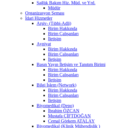
Sağlık Bakım Hiz. Müd. ve Yrd.
Müdür
Organizasyon Şeması
İdari Hizmetler
Arşiv- (Tıbbi-Adli)
Birim Hakkında
Birim Çalışanları
İletişim
Ayniyat
Birim Hakkında
Birim Çalışanları
İletişim
Basın Yayın İletişim ve Tanıtım Birimi
Birim Hakkında
Birim Çalışanları
İletişim
Bilgi İşlem (Network)
Birim Hakkında
Birim Çalışanları
İletişim
Biyomedikal (Depo)
İbrahim ÖZCAN
Mustafa ÇİFTDOĞAN
Cemal Görkem ATALAY
Biyomedikal (Klinik Mühendislik )