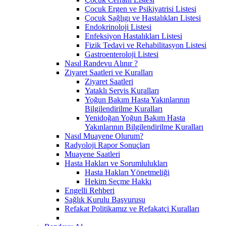
Çocuk Ergen ve Psikiyatrisi Listesi
Çocuk Sağlıgı ve Hastalıkları Listesi
Endokrinoloji Listesi
Enfeksiyon Hastalıkları Listesi
Fizik Tedavi ve Rehabilitasyon Listesi
Gastroenteroloji Listesi
Nasıl Randevu Alınır ?
Ziyaret Saatleri ve Kuralları
Ziyaret Saatleri
Yataklı Servis Kuralları
Yoğun Bakım Hasta Yakınlarının
Bilgilendirilme Kuralları
Yenidoğan Yoğun Bakım Hasta
Yakınlarının Bilgilendirilme Kuralları
Nasıl Muayene Olurum?
Radyoloji Rapor Sonuçları
Muayene Saatleri
Hasta Hakları ve Sorumlulukları
Hasta Hakları Yönetmeliği
Hekim Seçme Hakkı
Engelli Rehberi
Sağlık Kurulu Başvurusu
Refakat Politikamız ve Refakatçi Kuralları