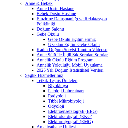
Anne & Bebek
Anne Dostu Hastane
Bebek Dostu Hastane
Emzirme Danışmanlığı ve Relaktasyon
Polikliniği
Doğum Salonu
Gebe Okulu
Gebe Okulu Eğitimlerimiz
Uzaktan Eğitim Gebe Okulu
Kadın Doğum Servisi Tanıtım Vİdeosu
Anne Sütü İle İlgili Sık Sorulan Sorular
Annelik Okulu Eğitim Programı
Annelik Yolculuğu Mobil Uygulama
2025 Yılı Doğum İstatistiksel Verileri
Sağlık Hizmetlerimiz
Tetkik Teşhis Üniteleri
Biyokimya
Patoloji Laboratuarı
Radyoloji
Tıbbi Mikrobiyoloji
Odyoloji
Elektroensefalografi (EEG)
Elektrokardigrafi (EKG)
Elektromiyografi (EMG)
Ameliyathane Ünitesi