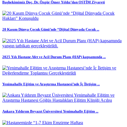
Başhekimimiz Doç. Dr. Özgür Ömer Yıldız’dan OSTİM Ziyareti
20 Kasım Dünya Çocuk Günü’nde “Dijital Dünyada Çocuk ...
2025 Yılı Hastane Afet ve Acil Durum Planı (HAP) kapsamında ...
Yenimahalle Eğitim ve Araştırma Hastanesi’nde İç İletişim ...
Ankara Yıldırım Beyazıt Üniversitesi Yenimahalle Eğitim ...