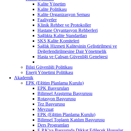
Kalite Yönetim
Kalite Politikası
Kalite Organizasyon Şeması
Faaliyetler
Klinik Rehber ve Protokoller
Hastane Oryantasyon Rehberleri
Sağlıkta Kalite Standartları
SKS Kalite Komiteleri
Sağlık Hizmeti Kalitesinin Geliştirilmesi ve
Değerlendirilmesine Dair Yönetmelik
Hasta ve Çalışan Güvenliği Genelgesi
Bilgi Güvenliği Politikası
Enerji Yönetimi Politikası
Akademik
EPK (Eğitim Planlama Kurulu)
EPK Başvuruları
Bilimsel Araştırma Başvurusu
Rotasyon Başvurusu
Tez Başvurusu
Mevzuat
EPK (Eğitim Planlama Kurulu)
Bilimsel Toplantı Katılım Başvurusu
Ders Programları
E.P.K'ya Başvuruda Dikkat Edilecek Hususlar