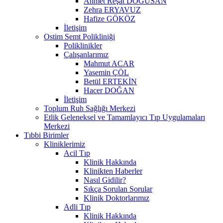
Ahmet Reşat DOĞUSAN
Zehra ERYAVUZ
Hafize GÖKÖZ
İletişim
Ostim Semt Polikliniği
Poliklinikler
Çalışanlarımız
Mahmut ACAR
Yasemin ÇÖL
Betül ERTEKİN
Hacer DOĞAN
İletişim
Toplum Ruh Sağlığı Merkezi
Etlik Geleneksel ve Tamamlayıcı Tıp Uygulamaları
Merkezi
Tıbbi Birimler
Kliniklerimiz
Acil Tıp
Klinik Hakkında
Klinikten Haberler
Nasıl Gidilir?
Sıkça Sorulan Sorular
Klinik Doktorlarımız
Adli Tıp
Klinik Hakkında