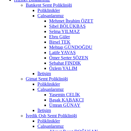
Batıkent Semt Polikliniği
Poliklinikler
Çalışanlarımız
Mehmet İbrahim ÖZET
Sibel BÖLÜKBAŞ
Selma YILMAZ
Ebru Güler
Birsel TEK
Mehtap GÜNDOĞDU
Latife YAVAŞ
Ömer Serter SÖZEN
Sebahat FINDIK
Özlem YALIM
İletişim
Gimat Semt Polikliniği
Poliklinikler
Çalışanlarımız
Yasemin ÇELİK
Başak KABAKCI
Ümran GÜNAY
İletişim
İvedik Osb Semt Polikliniği
Poliklinikler
Çalışanlarımız