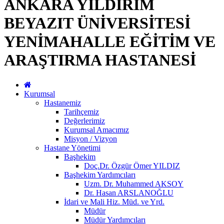
ANKARA YILDIRIM
BEYAZIT ÜNİVERSİTESİ
YENİMAHALLE EĞİTİM VE
ARAŞTIRMA HASTANESİ
Kurumsal
Hastanemiz
Tarihçemiz
Değerlerimiz
Kurumsal Amacımız
Misyon / Vizyon
Hastane Yönetimi
Başhekim
Doç.Dr. Özgür Ömer YILDIZ
Başhekim Yardımcıları
Uzm. Dr. Muhammed AKSOY
Dr. Hasan ARSLANOĞLU
İdari ve Mali Hiz. Müd. ve Yrd.
Müdür
Müdür Yardımcıları