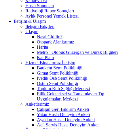
Randevu Al
Hasta Sonuçları
Radyoloji Rapor Sonuçları
Aylık Personel Yemek Listesi
İletişim & Ulaşım
İletişim Bilgileri
Ulaşım
Nasıl Gidilir ?
Otopark Alanlarımız
Harita
Metro - Otobüs Güzergah ve Durak Bilgileri
Kat Planı
Hizmet Binalarımız İletişim
Batıkent Semt Polikliniği
Gimat Semt Polikliniği
İvedik Osb Semt Polikliniği
Ostim Semt Polikliniği
Toplum Ruh Sağlığı Merkezi
Etlik Geleneksel ve Tamamlayıcı Tıp
Uygulamaları Merkezi
Anketlerimiz
Çalışan Geri Bildirim Anketi
Yatan Hasta Deneyim Anketi
Ayaktan Hasta Deneyim Anketi
Acil Servis Hasta Deneyim Anketi