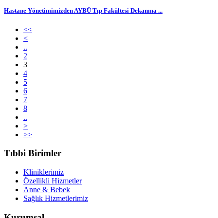
Hastane Yönetimimizden AYBÜ Tıp Fakültesi Dekanına ...
<<
<
..
2
3
4
5
6
7
8
..
>
>>
Tıbbi Birimler
Kliniklerimiz
Özellikli Hizmetler
Anne & Bebek
Sağlık Hizmetlerimiz
Kurumsal