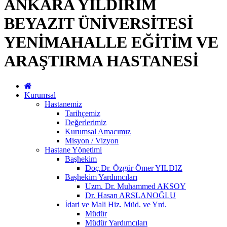
ANKARA YILDIRIM
BEYAZIT ÜNİVERSİTESİ
YENİMAHALLE EĞİTİM VE
ARAŞTIRMA HASTANESİ
Kurumsal
Hastanemiz
Tarihçemiz
Değerlerimiz
Kurumsal Amacımız
Misyon / Vizyon
Hastane Yönetimi
Başhekim
Doç.Dr. Özgür Ömer YILDIZ
Başhekim Yardımcıları
Uzm. Dr. Muhammed AKSOY
Dr. Hasan ARSLANOĞLU
İdari ve Mali Hiz. Müd. ve Yrd.
Müdür
Müdür Yardımcıları