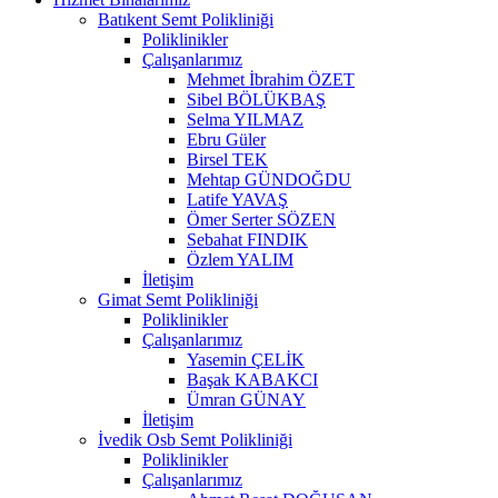
Batıkent Semt Polikliniği
Poliklinikler
Çalışanlarımız
Mehmet İbrahim ÖZET
Sibel BÖLÜKBAŞ
Selma YILMAZ
Ebru Güler
Birsel TEK
Mehtap GÜNDOĞDU
Latife YAVAŞ
Ömer Serter SÖZEN
Sebahat FINDIK
Özlem YALIM
İletişim
Gimat Semt Polikliniği
Poliklinikler
Çalışanlarımız
Yasemin ÇELİK
Başak KABAKCI
Ümran GÜNAY
İletişim
İvedik Osb Semt Polikliniği
Poliklinikler
Çalışanlarımız