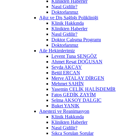
Klinikten Haberler
Nasıl Gidilir?
Doktorlarımız
Ağız ve Diş Sağlığı Polikliniği
Klinik Hakkında
Klinikten Haberler
Nasıl Gidilir?
Doktor Çalışma Programı
Doktorlarımız
Aile Hekimlerimiz
Levent Tuna ŞENGÖZ
Ahmet Reşat DOĞUSAN
Şeyda AKÇAY
Betül ERCAN
Merve ATALAY DİRGEN
Mehmet ŞAHİN
Yasemin ÇELİK HALİSDEMİR
Fatoş GEDİK ZAYİM
Selma AKSOY DALGIÇ
Buket YANIK
Anestezi ve Reanimasyon
Klinik Hakkında
Klinikten Haberler
Nasıl Gidilir?
Sıkça Sorulan Sorular