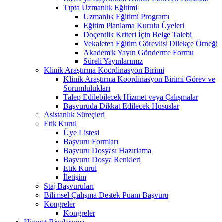
Tıpta Uzmanlık Eğitimi
Uzmanlık Eğitimi Programı
Eğitim Planlama Kurulu Üyeleri
Doçentlik Kriteri İçin Belge Talebi
Vekaleten Eğitim Görevlisi Dilekçe Örneği
Akademik Yayın Gönderme Formu
Süreli Yayınlarımız
Klinik Araştırma Koordinasyon Birimi
Klinik Araştırma Koordinasyon Birimi Görev ve
Sorumlulukları
Talep Edilebilecek Hizmet veya Çalışmalar
Başvuruda Dikkat Edilecek Hususlar
Asistanlık Süreçleri
Etik Kurul
Üye Listesi
Başvuru Formları
Başvuru Dosyası Hazırlama
Başvuru Dosya Renkleri
Etik Kurul
İletişim
Staj Başvuruları
Bilimsel Çalışma Destek Puanı Başvuru
Kongreler
Kongreler
Hizmet Binalarımız