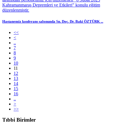
Hastanemiz konferans salonunda Sn. Doç. Dr. Baki ÖZTÜRK ...
<<
<
..
7
8
9
10
11
12
13
14
15
16
..
>
>>
Tıbbi Birimler