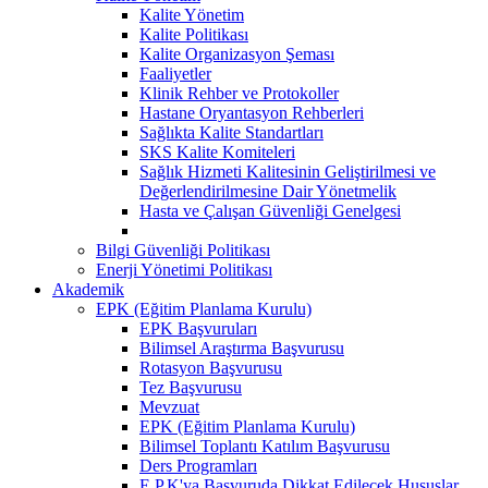
Kalite Yönetim
Kalite Politikası
Kalite Organizasyon Şeması
Faaliyetler
Klinik Rehber ve Protokoller
Hastane Oryantasyon Rehberleri
Sağlıkta Kalite Standartları
SKS Kalite Komiteleri
Sağlık Hizmeti Kalitesinin Geliştirilmesi ve
Değerlendirilmesine Dair Yönetmelik
Hasta ve Çalışan Güvenliği Genelgesi
Bilgi Güvenliği Politikası
Enerji Yönetimi Politikası
Akademik
EPK (Eğitim Planlama Kurulu)
EPK Başvuruları
Bilimsel Araştırma Başvurusu
Rotasyon Başvurusu
Tez Başvurusu
Mevzuat
EPK (Eğitim Planlama Kurulu)
Bilimsel Toplantı Katılım Başvurusu
Ders Programları
E.P.K'ya Başvuruda Dikkat Edilecek Hususlar