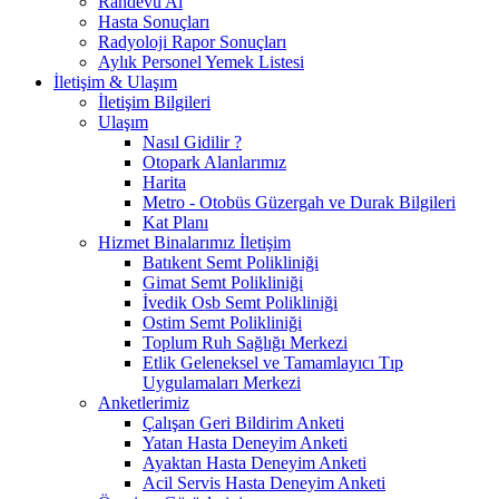
Randevu Al
Hasta Sonuçları
Radyoloji Rapor Sonuçları
Aylık Personel Yemek Listesi
İletişim & Ulaşım
İletişim Bilgileri
Ulaşım
Nasıl Gidilir ?
Otopark Alanlarımız
Harita
Metro - Otobüs Güzergah ve Durak Bilgileri
Kat Planı
Hizmet Binalarımız İletişim
Batıkent Semt Polikliniği
Gimat Semt Polikliniği
İvedik Osb Semt Polikliniği
Ostim Semt Polikliniği
Toplum Ruh Sağlığı Merkezi
Etlik Geleneksel ve Tamamlayıcı Tıp
Uygulamaları Merkezi
Anketlerimiz
Çalışan Geri Bildirim Anketi
Yatan Hasta Deneyim Anketi
Ayaktan Hasta Deneyim Anketi
Acil Servis Hasta Deneyim Anketi