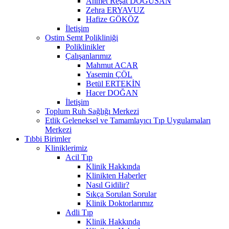
Ahmet Reşat DOĞUSAN
Zehra ERYAVUZ
Hafize GÖKÖZ
İletişim
Ostim Semt Polikliniği
Poliklinikler
Çalışanlarımız
Mahmut ACAR
Yasemin ÇÖL
Betül ERTEKİN
Hacer DOĞAN
İletişim
Toplum Ruh Sağlığı Merkezi
Etlik Geleneksel ve Tamamlayıcı Tıp Uygulamaları
Merkezi
Tıbbi Birimler
Kliniklerimiz
Acil Tıp
Klinik Hakkında
Klinikten Haberler
Nasıl Gidilir?
Sıkça Sorulan Sorular
Klinik Doktorlarımız
Adli Tıp
Klinik Hakkında