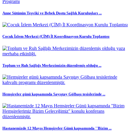
Anne Sütünün Teşviki ve Bebek Dostu Sağlık Kuruluşları ...
Çocuk İzlem Merkezi (ÇİM) İl Koordinasyon Kurulu Toplantısı
Toplum ve Ruh Sağlığı Merkezimizin düzenlemiş olduğu ...
Hemşireler günü kapsamında Sayıştay Gölbaşı tesislerinde ...
Hastanemizde 12 Mayıs Hemşireler Günü kapsamında ''Bizim ...