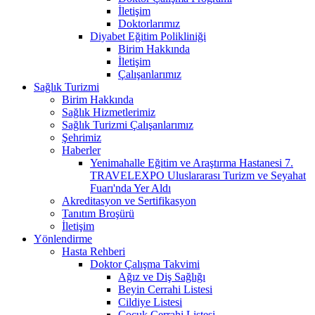
İletişim
Doktorlarımız
Diyabet Eğitim Polikliniği
Birim Hakkında
İletişim
Çalışanlarımız
Sağlık Turizmi
Birim Hakkında
Sağlık Hizmetlerimiz
Sağlık Turizmi Çalışanlarımız
Şehrimiz
Haberler
Yenimahalle Eğitim ve Araştırma Hastanesi 7.
TRAVELEXPO Uluslararası Turizm ve Seyahat
Fuarı'nda Yer Aldı
Akreditasyon ve Sertifikasyon
Tanıtım Broşürü
İletişim
Yönlendirme
Hasta Rehberi
Doktor Çalışma Takvimi
Ağız ve Diş Sağlığı
Beyin Cerrahi Listesi
Cildiye Listesi
Çocuk Cerrahi Listesi