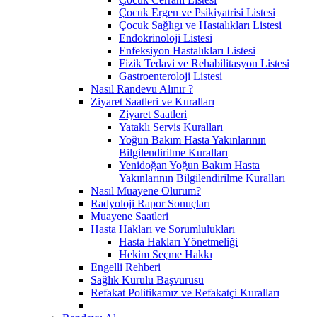
Çocuk Ergen ve Psikiyatrisi Listesi
Çocuk Sağlıgı ve Hastalıkları Listesi
Endokrinoloji Listesi
Enfeksiyon Hastalıkları Listesi
Fizik Tedavi ve Rehabilitasyon Listesi
Gastroenteroloji Listesi
Nasıl Randevu Alınır ?
Ziyaret Saatleri ve Kuralları
Ziyaret Saatleri
Yataklı Servis Kuralları
Yoğun Bakım Hasta Yakınlarının
Bilgilendirilme Kuralları
Yenidoğan Yoğun Bakım Hasta
Yakınlarının Bilgilendirilme Kuralları
Nasıl Muayene Olurum?
Radyoloji Rapor Sonuçları
Muayene Saatleri
Hasta Hakları ve Sorumlulukları
Hasta Hakları Yönetmeliği
Hekim Seçme Hakkı
Engelli Rehberi
Sağlık Kurulu Başvurusu
Refakat Politikamız ve Refakatçi Kuralları