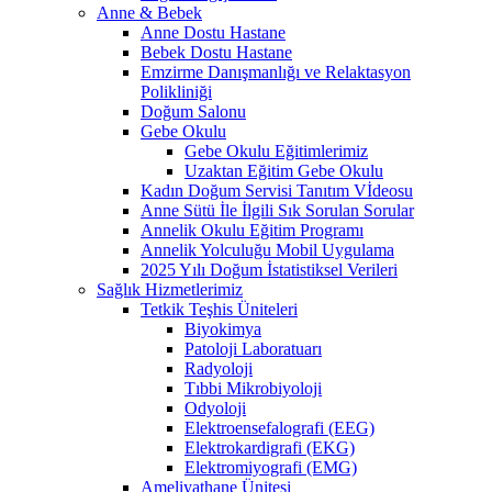
Anne & Bebek
Anne Dostu Hastane
Bebek Dostu Hastane
Emzirme Danışmanlığı ve Relaktasyon
Polikliniği
Doğum Salonu
Gebe Okulu
Gebe Okulu Eğitimlerimiz
Uzaktan Eğitim Gebe Okulu
Kadın Doğum Servisi Tanıtım Vİdeosu
Anne Sütü İle İlgili Sık Sorulan Sorular
Annelik Okulu Eğitim Programı
Annelik Yolculuğu Mobil Uygulama
2025 Yılı Doğum İstatistiksel Verileri
Sağlık Hizmetlerimiz
Tetkik Teşhis Üniteleri
Biyokimya
Patoloji Laboratuarı
Radyoloji
Tıbbi Mikrobiyoloji
Odyoloji
Elektroensefalografi (EEG)
Elektrokardigrafi (EKG)
Elektromiyografi (EMG)
Ameliyathane Ünitesi