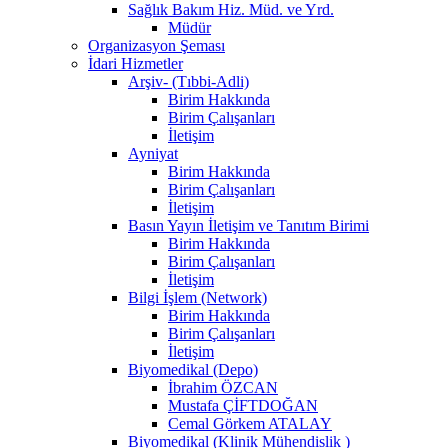
Sağlık Bakım Hiz. Müd. ve Yrd.
Müdür
Organizasyon Şeması
İdari Hizmetler
Arşiv- (Tıbbi-Adli)
Birim Hakkında
Birim Çalışanları
İletişim
Ayniyat
Birim Hakkında
Birim Çalışanları
İletişim
Basın Yayın İletişim ve Tanıtım Birimi
Birim Hakkında
Birim Çalışanları
İletişim
Bilgi İşlem (Network)
Birim Hakkında
Birim Çalışanları
İletişim
Biyomedikal (Depo)
İbrahim ÖZCAN
Mustafa ÇİFTDOĞAN
Cemal Görkem ATALAY
Biyomedikal (Klinik Mühendislik )