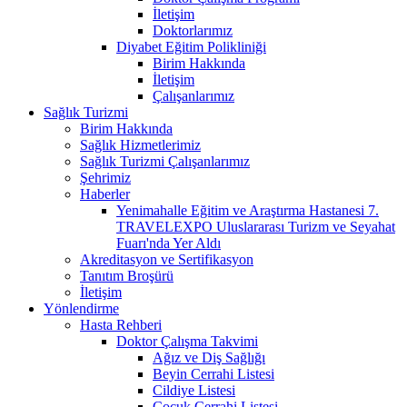
İletişim
Doktorlarımız
Diyabet Eğitim Polikliniği
Birim Hakkında
İletişim
Çalışanlarımız
Sağlık Turizmi
Birim Hakkında
Sağlık Hizmetlerimiz
Sağlık Turizmi Çalışanlarımız
Şehrimiz
Haberler
Yenimahalle Eğitim ve Araştırma Hastanesi 7.
TRAVELEXPO Uluslararası Turizm ve Seyahat
Fuarı'nda Yer Aldı
Akreditasyon ve Sertifikasyon
Tanıtım Broşürü
İletişim
Yönlendirme
Hasta Rehberi
Doktor Çalışma Takvimi
Ağız ve Diş Sağlığı
Beyin Cerrahi Listesi
Cildiye Listesi
Çocuk Cerrahi Listesi