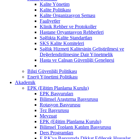
Kalite Yönetim
Kalite Politikası
Kalite Organizasyon Şeması
Faaliyetler
Klinik Rehber ve Protokoller
Hastane Oryantasyon Rehberleri
Sağlıkta Kalite Standartları
SKS Kalite Komiteleri
Sağlık Hizmeti Kalitesinin Geliştirilmesi ve
Değerlendirilmesine Dair Yönetmelik
Hasta ve Çalışan Güvenliği Genelgesi
Bilgi Güvenliği Politikası
Enerji Yönetimi Politikası
Akademik
EPK (Eğitim Planlama Kurulu)
EPK Başvuruları
Bilimsel Araştırma Başvurusu
Rotasyon Başvurusu
Tez Başvurusu
Mevzuat
EPK (Eğitim Planlama Kurulu)
Bilimsel Toplantı Katılım Başvurusu
Ders Programları
E.P.K'ya Başvuruda Dikkat Edilecek Hususlar