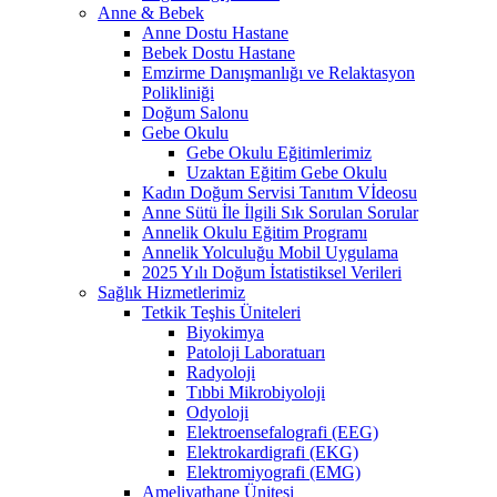
Anne & Bebek
Anne Dostu Hastane
Bebek Dostu Hastane
Emzirme Danışmanlığı ve Relaktasyon
Polikliniği
Doğum Salonu
Gebe Okulu
Gebe Okulu Eğitimlerimiz
Uzaktan Eğitim Gebe Okulu
Kadın Doğum Servisi Tanıtım Vİdeosu
Anne Sütü İle İlgili Sık Sorulan Sorular
Annelik Okulu Eğitim Programı
Annelik Yolculuğu Mobil Uygulama
2025 Yılı Doğum İstatistiksel Verileri
Sağlık Hizmetlerimiz
Tetkik Teşhis Üniteleri
Biyokimya
Patoloji Laboratuarı
Radyoloji
Tıbbi Mikrobiyoloji
Odyoloji
Elektroensefalografi (EEG)
Elektrokardigrafi (EKG)
Elektromiyografi (EMG)
Ameliyathane Ünitesi