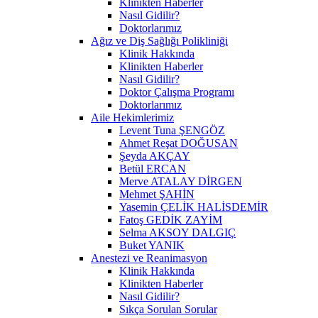
Klinikten Haberler
Nasıl Gidilir?
Doktorlarımız
Ağız ve Diş Sağlığı Polikliniği
Klinik Hakkında
Klinikten Haberler
Nasıl Gidilir?
Doktor Çalışma Programı
Doktorlarımız
Aile Hekimlerimiz
Levent Tuna ŞENGÖZ
Ahmet Reşat DOĞUSAN
Şeyda AKÇAY
Betül ERCAN
Merve ATALAY DİRGEN
Mehmet ŞAHİN
Yasemin ÇELİK HALİSDEMİR
Fatoş GEDİK ZAYİM
Selma AKSOY DALGIÇ
Buket YANIK
Anestezi ve Reanimasyon
Klinik Hakkında
Klinikten Haberler
Nasıl Gidilir?
Sıkça Sorulan Sorular