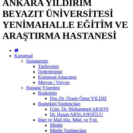
ANKARA YILDIRIM
BEYAZIT ÜNİVERSİTESİ
YENİMAHALLE EĞİTİM VE
ARAŞTIRMA HASTANESİ
Kurumsal
Hastanemiz
Tarihçemiz
Değerlerimiz
Kurumsal Amacımız
Misyon / Vizyon
Hastane Yönetimi
Başhekim
Doç.Dr. Özgür Ömer YILDIZ
Başhekim Yardımcıları
Uzm. Dr. Muhammed AKSOY
Dr. Hasan ARSLANOĞLU
İdari ve Mali Hiz. Müd. ve Yrd.
Müdür
Müdür Yardımcıları