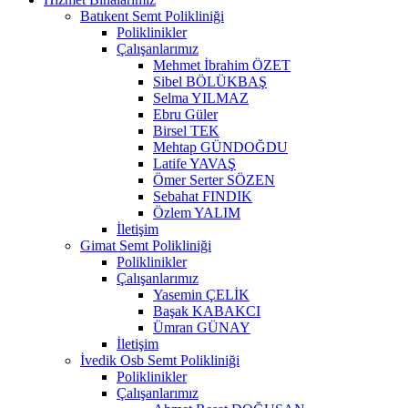
Batıkent Semt Polikliniği
Poliklinikler
Çalışanlarımız
Mehmet İbrahim ÖZET
Sibel BÖLÜKBAŞ
Selma YILMAZ
Ebru Güler
Birsel TEK
Mehtap GÜNDOĞDU
Latife YAVAŞ
Ömer Serter SÖZEN
Sebahat FINDIK
Özlem YALIM
İletişim
Gimat Semt Polikliniği
Poliklinikler
Çalışanlarımız
Yasemin ÇELİK
Başak KABAKCI
Ümran GÜNAY
İletişim
İvedik Osb Semt Polikliniği
Poliklinikler
Çalışanlarımız