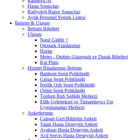
Randevu Al
Hasta Sonuçları
Radyoloji Rapor Sonuçları
Aylık Personel Yemek Listesi
İletişim & Ulaşım
İletişim Bilgileri
Ulaşım
Nasıl Gidilir ?
Otopark Alanlarımız
Harita
Metro - Otobüs Güzergah ve Durak Bilgileri
Kat Planı
Hizmet Binalarımız İletişim
Batıkent Semt Polikliniği
Gimat Semt Polikliniği
İvedik Osb Semt Polikliniği
Ostim Semt Polikliniği
Toplum Ruh Sağlığı Merkezi
Etlik Geleneksel ve Tamamlayıcı Tıp
Uygulamaları Merkezi
Anketlerimiz
Çalışan Geri Bildirim Anketi
Yatan Hasta Deneyim Anketi
Ayaktan Hasta Deneyim Anketi
Acil Servis Hasta Deneyim Anketi