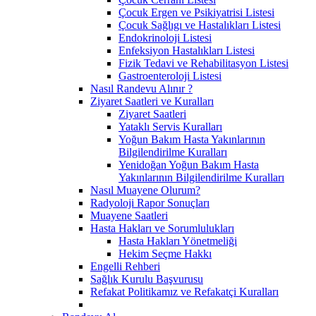
Çocuk Ergen ve Psikiyatrisi Listesi
Çocuk Sağlıgı ve Hastalıkları Listesi
Endokrinoloji Listesi
Enfeksiyon Hastalıkları Listesi
Fizik Tedavi ve Rehabilitasyon Listesi
Gastroenteroloji Listesi
Nasıl Randevu Alınır ?
Ziyaret Saatleri ve Kuralları
Ziyaret Saatleri
Yataklı Servis Kuralları
Yoğun Bakım Hasta Yakınlarının
Bilgilendirilme Kuralları
Yenidoğan Yoğun Bakım Hasta
Yakınlarının Bilgilendirilme Kuralları
Nasıl Muayene Olurum?
Radyoloji Rapor Sonuçları
Muayene Saatleri
Hasta Hakları ve Sorumlulukları
Hasta Hakları Yönetmeliği
Hekim Seçme Hakkı
Engelli Rehberi
Sağlık Kurulu Başvurusu
Refakat Politikamız ve Refakatçi Kuralları