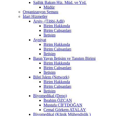
Sağlık Bakım Hiz. Müd. ve Yrd.
Müdür
Organizasyon Şeması
İdari Hizmetler
Arşiv- (Tıbbi-Adli)
Birim Hakkında
Birim Çalışanları
İletişim
Ayniyat
Birim Hakkında
Birim Çalışanları
İletişim
Basın Yayın İletişim ve Tanıtım Birimi
Birim Hakkında
Birim Çalışanları
İletişim
Bilgi İşlem (Network)
Birim Hakkında
Birim Çalışanları
İletişim
Biyomedikal (Depo)
İbrahim ÖZCAN
Mustafa ÇİFTDOĞAN
Cemal Görkem ATALAY
Biyomedikal (Klinik Mühendislik )