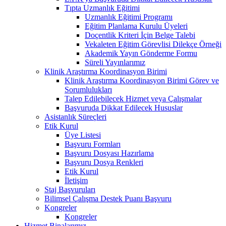
Tıpta Uzmanlık Eğitimi
Uzmanlık Eğitimi Programı
Eğitim Planlama Kurulu Üyeleri
Doçentlik Kriteri İçin Belge Talebi
Vekaleten Eğitim Görevlisi Dilekçe Örneği
Akademik Yayın Gönderme Formu
Süreli Yayınlarımız
Klinik Araştırma Koordinasyon Birimi
Klinik Araştırma Koordinasyon Birimi Görev ve
Sorumlulukları
Talep Edilebilecek Hizmet veya Çalışmalar
Başvuruda Dikkat Edilecek Hususlar
Asistanlık Süreçleri
Etik Kurul
Üye Listesi
Başvuru Formları
Başvuru Dosyası Hazırlama
Başvuru Dosya Renkleri
Etik Kurul
İletişim
Staj Başvuruları
Bilimsel Çalışma Destek Puanı Başvuru
Kongreler
Kongreler
Hizmet Binalarımız