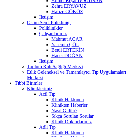
Ahmet Reşat DOĞUSAN
Zehra ERYAVUZ
Hafize GÖKÖZ
İletişim
Ostim Semt Polikliniği
Poliklinikler
Çalışanlarımız
Mahmut ACAR
Yasemin ÇÖL
Betül ERTEKİN
Hacer DOĞAN
İletişim
Toplum Ruh Sağlığı Merkezi
Etlik Geleneksel ve Tamamlayıcı Tıp Uygulamaları
Merkezi
Tıbbi Birimler
Kliniklerimiz
Acil Tıp
Klinik Hakkında
Klinikten Haberler
Nasıl Gidilir?
Sıkça Sorulan Sorular
Klinik Doktorlarımız
Adli Tıp
Klinik Hakkında