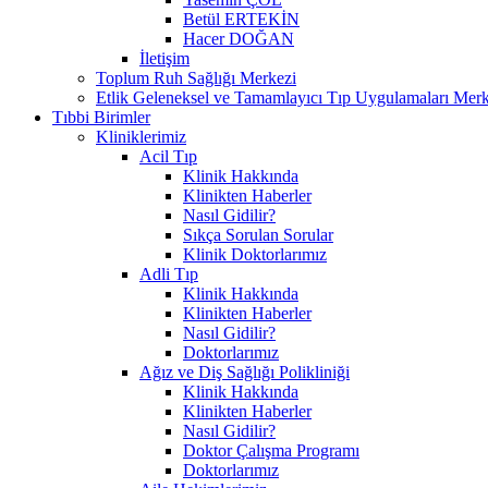
Betül ERTEKİN
Hacer DOĞAN
İletişim
Toplum Ruh Sağlığı Merkezi
Etlik Geleneksel ve Tamamlayıcı Tıp Uygulamaları Merk
Tıbbi Birimler
Kliniklerimiz
Acil Tıp
Klinik Hakkında
Klinikten Haberler
Nasıl Gidilir?
Sıkça Sorulan Sorular
Klinik Doktorlarımız
Adli Tıp
Klinik Hakkında
Klinikten Haberler
Nasıl Gidilir?
Doktorlarımız
Ağız ve Diş Sağlığı Polikliniği
Klinik Hakkında
Klinikten Haberler
Nasıl Gidilir?
Doktor Çalışma Programı
Doktorlarımız