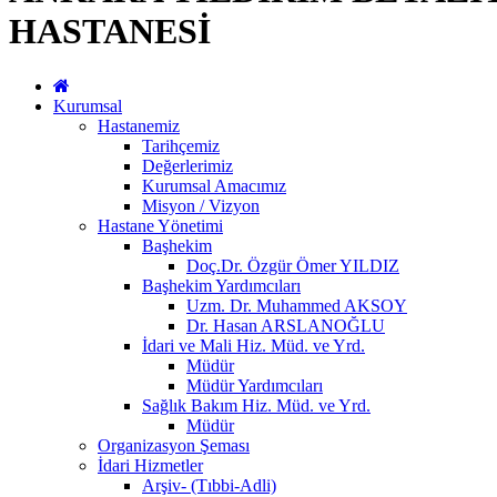
HASTANESİ
Kurumsal
Hastanemiz
Tarihçemiz
Değerlerimiz
Kurumsal Amacımız
Misyon / Vizyon
Hastane Yönetimi
Başhekim
Doç.Dr. Özgür Ömer YILDIZ
Başhekim Yardımcıları
Uzm. Dr. Muhammed AKSOY
Dr. Hasan ARSLANOĞLU
İdari ve Mali Hiz. Müd. ve Yrd.
Müdür
Müdür Yardımcıları
Sağlık Bakım Hiz. Müd. ve Yrd.
Müdür
Organizasyon Şeması
İdari Hizmetler
Arşiv- (Tıbbi-Adli)