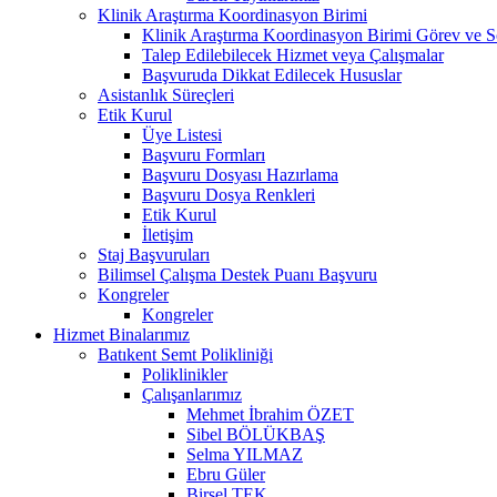
Klinik Araştırma Koordinasyon Birimi
Klinik Araştırma Koordinasyon Birimi Görev ve S
Talep Edilebilecek Hizmet veya Çalışmalar
Başvuruda Dikkat Edilecek Hususlar
Asistanlık Süreçleri
Etik Kurul
Üye Listesi
Başvuru Formları
Başvuru Dosyası Hazırlama
Başvuru Dosya Renkleri
Etik Kurul
İletişim
Staj Başvuruları
Bilimsel Çalışma Destek Puanı Başvuru
Kongreler
Kongreler
Hizmet Binalarımız
Batıkent Semt Polikliniği
Poliklinikler
Çalışanlarımız
Mehmet İbrahim ÖZET
Sibel BÖLÜKBAŞ
Selma YILMAZ
Ebru Güler
Birsel TEK