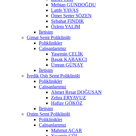
Mehtap GÜNDOĞDU
Latife YAVAŞ
Ömer Serter SÖZEN
Sebahat FINDIK
Özlem YALIM
İletişim
Gimat Semt Polikliniği
Poliklinikler
Çalışanlarımız
Yasemin ÇELİK
Başak KABAKCI
Ümran GÜNAY
İletişim
İvedik Osb Semt Polikliniği
Poliklinikler
Çalışanlarımız
Ahmet Reşat DOĞUSAN
Zehra ERYAVUZ
Hafize GÖKÖZ
İletişim
Ostim Semt Polikliniği
Poliklinikler
Çalışanlarımız
Mahmut ACAR
Yasemin ÇÖL