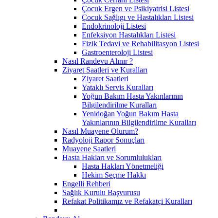
Çocuk Ergen ve Psikiyatrisi Listesi
Çocuk Sağlıgı ve Hastalıkları Listesi
Endokrinoloji Listesi
Enfeksiyon Hastalıkları Listesi
Fizik Tedavi ve Rehabilitasyon Listesi
Gastroenteroloji Listesi
Nasıl Randevu Alınır ?
Ziyaret Saatleri ve Kuralları
Ziyaret Saatleri
Yataklı Servis Kuralları
Yoğun Bakım Hasta Yakınlarının
Bilgilendirilme Kuralları
Yenidoğan Yoğun Bakım Hasta
Yakınlarının Bilgilendirilme Kuralları
Nasıl Muayene Olurum?
Radyoloji Rapor Sonuçları
Muayene Saatleri
Hasta Hakları ve Sorumlulukları
Hasta Hakları Yönetmeliği
Hekim Seçme Hakkı
Engelli Rehberi
Sağlık Kurulu Başvurusu
Refakat Politikamız ve Refakatçi Kuralları