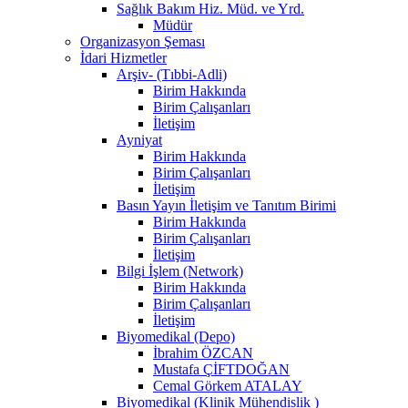
Sağlık Bakım Hiz. Müd. ve Yrd.
Müdür
Organizasyon Şeması
İdari Hizmetler
Arşiv- (Tıbbi-Adli)
Birim Hakkında
Birim Çalışanları
İletişim
Ayniyat
Birim Hakkında
Birim Çalışanları
İletişim
Basın Yayın İletişim ve Tanıtım Birimi
Birim Hakkında
Birim Çalışanları
İletişim
Bilgi İşlem (Network)
Birim Hakkında
Birim Çalışanları
İletişim
Biyomedikal (Depo)
İbrahim ÖZCAN
Mustafa ÇİFTDOĞAN
Cemal Görkem ATALAY
Biyomedikal (Klinik Mühendislik )