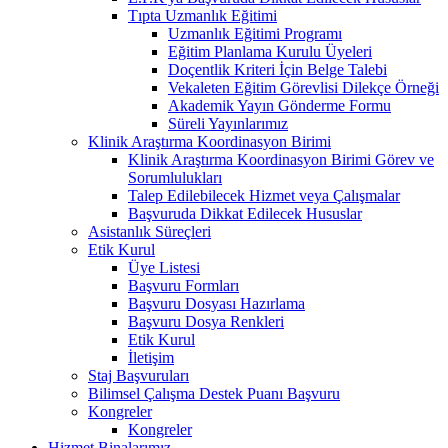
Tıpta Uzmanlık Eğitimi
Uzmanlık Eğitimi Programı
Eğitim Planlama Kurulu Üyeleri
Doçentlik Kriteri İçin Belge Talebi
Vekaleten Eğitim Görevlisi Dilekçe Örneği
Akademik Yayın Gönderme Formu
Süreli Yayınlarımız
Klinik Araştırma Koordinasyon Birimi
Klinik Araştırma Koordinasyon Birimi Görev ve
Sorumlulukları
Talep Edilebilecek Hizmet veya Çalışmalar
Başvuruda Dikkat Edilecek Hususlar
Asistanlık Süreçleri
Etik Kurul
Üye Listesi
Başvuru Formları
Başvuru Dosyası Hazırlama
Başvuru Dosya Renkleri
Etik Kurul
İletişim
Staj Başvuruları
Bilimsel Çalışma Destek Puanı Başvuru
Kongreler
Kongreler
Hizmet Binalarımız