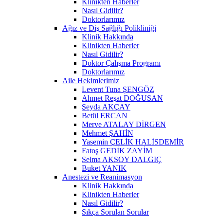
Klinikten Haberler
Nasıl Gidilir?
Doktorlarımız
Ağız ve Diş Sağlığı Polikliniği
Klinik Hakkında
Klinikten Haberler
Nasıl Gidilir?
Doktor Çalışma Programı
Doktorlarımız
Aile Hekimlerimiz
Levent Tuna ŞENGÖZ
Ahmet Reşat DOĞUSAN
Şeyda AKÇAY
Betül ERCAN
Merve ATALAY DİRGEN
Mehmet ŞAHİN
Yasemin ÇELİK HALİSDEMİR
Fatoş GEDİK ZAYİM
Selma AKSOY DALGIÇ
Buket YANIK
Anestezi ve Reanimasyon
Klinik Hakkında
Klinikten Haberler
Nasıl Gidilir?
Sıkça Sorulan Sorular