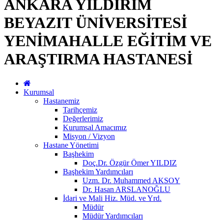
ANKARA YILDIRIM
BEYAZIT ÜNİVERSİTESİ
YENİMAHALLE EĞİTİM VE
ARAŞTIRMA HASTANESİ
Kurumsal
Hastanemiz
Tarihçemiz
Değerlerimiz
Kurumsal Amacımız
Misyon / Vizyon
Hastane Yönetimi
Başhekim
Doç.Dr. Özgür Ömer YILDIZ
Başhekim Yardımcıları
Uzm. Dr. Muhammed AKSOY
Dr. Hasan ARSLANOĞLU
İdari ve Mali Hiz. Müd. ve Yrd.
Müdür
Müdür Yardımcıları