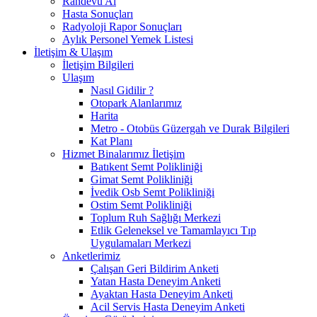
Randevu Al
Hasta Sonuçları
Radyoloji Rapor Sonuçları
Aylık Personel Yemek Listesi
İletişim & Ulaşım
İletişim Bilgileri
Ulaşım
Nasıl Gidilir ?
Otopark Alanlarımız
Harita
Metro - Otobüs Güzergah ve Durak Bilgileri
Kat Planı
Hizmet Binalarımız İletişim
Batıkent Semt Polikliniği
Gimat Semt Polikliniği
İvedik Osb Semt Polikliniği
Ostim Semt Polikliniği
Toplum Ruh Sağlığı Merkezi
Etlik Geleneksel ve Tamamlayıcı Tıp
Uygulamaları Merkezi
Anketlerimiz
Çalışan Geri Bildirim Anketi
Yatan Hasta Deneyim Anketi
Ayaktan Hasta Deneyim Anketi
Acil Servis Hasta Deneyim Anketi