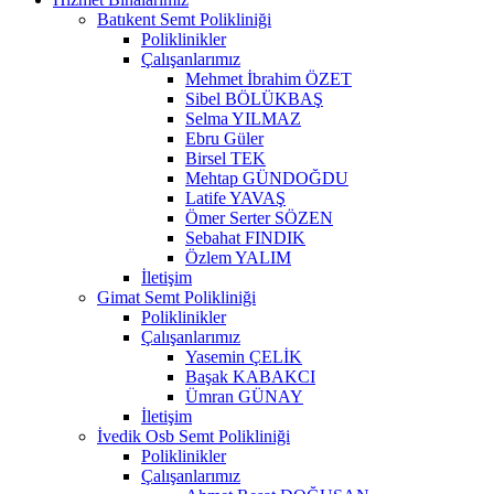
Batıkent Semt Polikliniği
Poliklinikler
Çalışanlarımız
Mehmet İbrahim ÖZET
Sibel BÖLÜKBAŞ
Selma YILMAZ
Ebru Güler
Birsel TEK
Mehtap GÜNDOĞDU
Latife YAVAŞ
Ömer Serter SÖZEN
Sebahat FINDIK
Özlem YALIM
İletişim
Gimat Semt Polikliniği
Poliklinikler
Çalışanlarımız
Yasemin ÇELİK
Başak KABAKCI
Ümran GÜNAY
İletişim
İvedik Osb Semt Polikliniği
Poliklinikler
Çalışanlarımız