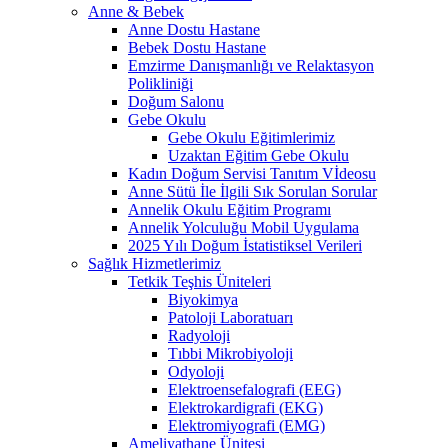
Anne & Bebek
Anne Dostu Hastane
Bebek Dostu Hastane
Emzirme Danışmanlığı ve Relaktasyon
Polikliniği
Doğum Salonu
Gebe Okulu
Gebe Okulu Eğitimlerimiz
Uzaktan Eğitim Gebe Okulu
Kadın Doğum Servisi Tanıtım Vİdeosu
Anne Sütü İle İlgili Sık Sorulan Sorular
Annelik Okulu Eğitim Programı
Annelik Yolculuğu Mobil Uygulama
2025 Yılı Doğum İstatistiksel Verileri
Sağlık Hizmetlerimiz
Tetkik Teşhis Üniteleri
Biyokimya
Patoloji Laboratuarı
Radyoloji
Tıbbi Mikrobiyoloji
Odyoloji
Elektroensefalografi (EEG)
Elektrokardigrafi (EKG)
Elektromiyografi (EMG)
Ameliyathane Ünitesi