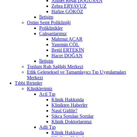
Ahmet Reşat DOĞUSAN
Zehra ERYAVUZ
Hafize GÖKÖZ
İletişim
Ostim Semt Polikliniği
Poliklinikler
Çalışanlarımız
Mahmut ACAR
Yasemin ÇÖL
Betül ERTEKİN
Hacer DOĞAN
İletişim
Toplum Ruh Sağlığı Merkezi
Etlik Geleneksel ve Tamamlayıcı Tıp Uygulamaları
Merkezi
Tıbbi Birimler
Kliniklerimiz
Acil Tıp
Klinik Hakkında
Klinikten Haberler
Nasıl Gidilir?
Sıkça Sorulan Sorular
Klinik Doktorlarımız
Adli Tıp
Klinik Hakkında