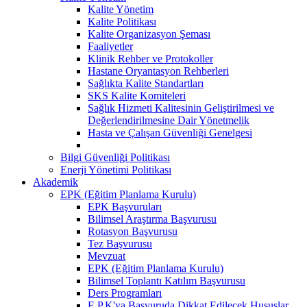
Kalite Yönetim
Kalite Politikası
Kalite Organizasyon Şeması
Faaliyetler
Klinik Rehber ve Protokoller
Hastane Oryantasyon Rehberleri
Sağlıkta Kalite Standartları
SKS Kalite Komiteleri
Sağlık Hizmeti Kalitesinin Geliştirilmesi ve
Değerlendirilmesine Dair Yönetmelik
Hasta ve Çalışan Güvenliği Genelgesi
Bilgi Güvenliği Politikası
Enerji Yönetimi Politikası
Akademik
EPK (Eğitim Planlama Kurulu)
EPK Başvuruları
Bilimsel Araştırma Başvurusu
Rotasyon Başvurusu
Tez Başvurusu
Mevzuat
EPK (Eğitim Planlama Kurulu)
Bilimsel Toplantı Katılım Başvurusu
Ders Programları
E.P.K'ya Başvuruda Dikkat Edilecek Hususlar