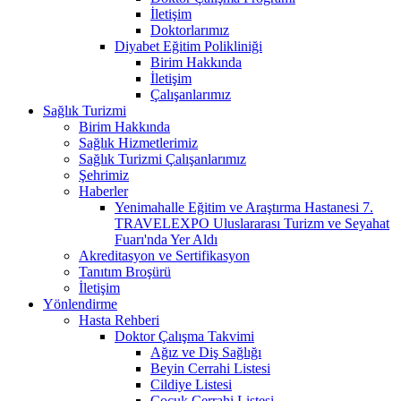
İletişim
Doktorlarımız
Diyabet Eğitim Polikliniği
Birim Hakkında
İletişim
Çalışanlarımız
Sağlık Turizmi
Birim Hakkında
Sağlık Hizmetlerimiz
Sağlık Turizmi Çalışanlarımız
Şehrimiz
Haberler
Yenimahalle Eğitim ve Araştırma Hastanesi 7.
TRAVELEXPO Uluslararası Turizm ve Seyahat
Fuarı'nda Yer Aldı
Akreditasyon ve Sertifikasyon
Tanıtım Broşürü
İletişim
Yönlendirme
Hasta Rehberi
Doktor Çalışma Takvimi
Ağız ve Diş Sağlığı
Beyin Cerrahi Listesi
Cildiye Listesi
Çocuk Cerrahi Listesi