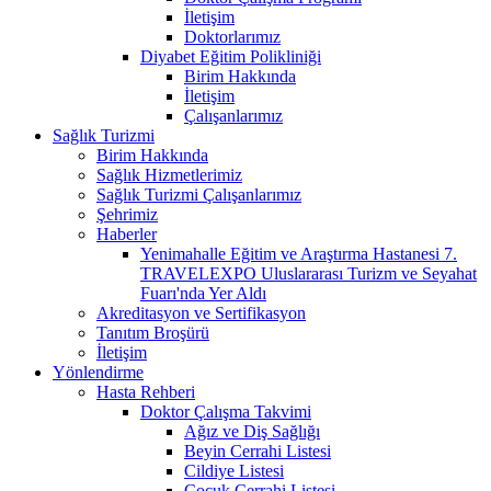
İletişim
Doktorlarımız
Diyabet Eğitim Polikliniği
Birim Hakkında
İletişim
Çalışanlarımız
Sağlık Turizmi
Birim Hakkında
Sağlık Hizmetlerimiz
Sağlık Turizmi Çalışanlarımız
Şehrimiz
Haberler
Yenimahalle Eğitim ve Araştırma Hastanesi 7.
TRAVELEXPO Uluslararası Turizm ve Seyahat
Fuarı'nda Yer Aldı
Akreditasyon ve Sertifikasyon
Tanıtım Broşürü
İletişim
Yönlendirme
Hasta Rehberi
Doktor Çalışma Takvimi
Ağız ve Diş Sağlığı
Beyin Cerrahi Listesi
Cildiye Listesi
Çocuk Cerrahi Listesi