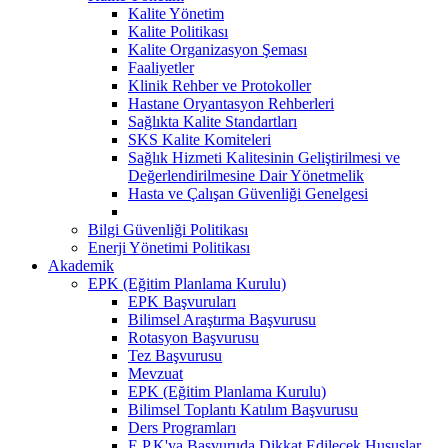
Kalite Yönetim
Kalite Politikası
Kalite Organizasyon Şeması
Faaliyetler
Klinik Rehber ve Protokoller
Hastane Oryantasyon Rehberleri
Sağlıkta Kalite Standartları
SKS Kalite Komiteleri
Sağlık Hizmeti Kalitesinin Geliştirilmesi ve
Değerlendirilmesine Dair Yönetmelik
Hasta ve Çalışan Güvenliği Genelgesi
Bilgi Güvenliği Politikası
Enerji Yönetimi Politikası
Akademik
EPK (Eğitim Planlama Kurulu)
EPK Başvuruları
Bilimsel Araştırma Başvurusu
Rotasyon Başvurusu
Tez Başvurusu
Mevzuat
EPK (Eğitim Planlama Kurulu)
Bilimsel Toplantı Katılım Başvurusu
Ders Programları
E.P.K'ya Başvuruda Dikkat Edilecek Hususlar