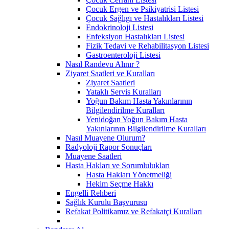
Çocuk Ergen ve Psikiyatrisi Listesi
Çocuk Sağlıgı ve Hastalıkları Listesi
Endokrinoloji Listesi
Enfeksiyon Hastalıkları Listesi
Fizik Tedavi ve Rehabilitasyon Listesi
Gastroenteroloji Listesi
Nasıl Randevu Alınır ?
Ziyaret Saatleri ve Kuralları
Ziyaret Saatleri
Yataklı Servis Kuralları
Yoğun Bakım Hasta Yakınlarının
Bilgilendirilme Kuralları
Yenidoğan Yoğun Bakım Hasta
Yakınlarının Bilgilendirilme Kuralları
Nasıl Muayene Olurum?
Radyoloji Rapor Sonuçları
Muayene Saatleri
Hasta Hakları ve Sorumlulukları
Hasta Hakları Yönetmeliği
Hekim Seçme Hakkı
Engelli Rehberi
Sağlık Kurulu Başvurusu
Refakat Politikamız ve Refakatçi Kuralları