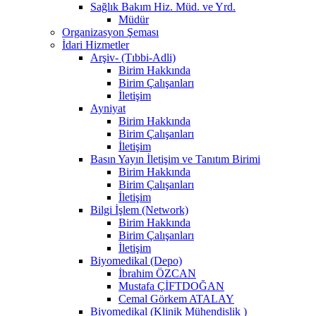
Sağlık Bakım Hiz. Müd. ve Yrd.
Müdür
Organizasyon Şeması
İdari Hizmetler
Arşiv- (Tıbbi-Adli)
Birim Hakkında
Birim Çalışanları
İletişim
Ayniyat
Birim Hakkında
Birim Çalışanları
İletişim
Basın Yayın İletişim ve Tanıtım Birimi
Birim Hakkında
Birim Çalışanları
İletişim
Bilgi İşlem (Network)
Birim Hakkında
Birim Çalışanları
İletişim
Biyomedikal (Depo)
İbrahim ÖZCAN
Mustafa ÇİFTDOĞAN
Cemal Görkem ATALAY
Biyomedikal (Klinik Mühendislik )