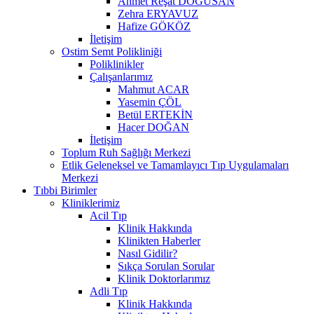
Ahmet Reşat DOĞUSAN
Zehra ERYAVUZ
Hafize GÖKÖZ
İletişim
Ostim Semt Polikliniği
Poliklinikler
Çalışanlarımız
Mahmut ACAR
Yasemin ÇÖL
Betül ERTEKİN
Hacer DOĞAN
İletişim
Toplum Ruh Sağlığı Merkezi
Etlik Geleneksel ve Tamamlayıcı Tıp Uygulamaları
Merkezi
Tıbbi Birimler
Kliniklerimiz
Acil Tıp
Klinik Hakkında
Klinikten Haberler
Nasıl Gidilir?
Sıkça Sorulan Sorular
Klinik Doktorlarımız
Adli Tıp
Klinik Hakkında