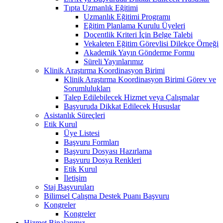
Tıpta Uzmanlık Eğitimi
Uzmanlık Eğitimi Programı
Eğitim Planlama Kurulu Üyeleri
Doçentlik Kriteri İçin Belge Talebi
Vekaleten Eğitim Görevlisi Dilekçe Örneği
Akademik Yayın Gönderme Formu
Süreli Yayınlarımız
Klinik Araştırma Koordinasyon Birimi
Klinik Araştırma Koordinasyon Birimi Görev ve
Sorumlulukları
Talep Edilebilecek Hizmet veya Çalışmalar
Başvuruda Dikkat Edilecek Hususlar
Asistanlık Süreçleri
Etik Kurul
Üye Listesi
Başvuru Formları
Başvuru Dosyası Hazırlama
Başvuru Dosya Renkleri
Etik Kurul
İletişim
Staj Başvuruları
Bilimsel Çalışma Destek Puanı Başvuru
Kongreler
Kongreler
Hizmet Binalarımız