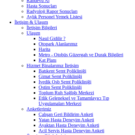
Randevu Al
Hasta Sonuçları
Radyoloji Rapor Sonuçları
Aylık Personel Yemek Listesi
İletişim & Ulaşım
İletişim Bilgileri
Ulaşım
Nasıl Gidilir ?
Otopark Alanlarımız
Harita
Metro - Otobüs Güzergah ve Durak Bilgileri
Kat Planı
Hizmet Binalarımız İletişim
Batıkent Semt Polikliniği
Gimat Semt Polikliniği
İvedik Osb Semt Polikliniği
Ostim Semt Polikliniği
Toplum Ruh Sağlığı Merkezi
Etlik Geleneksel ve Tamamlayıcı Tıp
Uygulamaları Merkezi
Anketlerimiz
Çalışan Geri Bildirim Anketi
Yatan Hasta Deneyim Anketi
Ayaktan Hasta Deneyim Anketi
Acil Servis Hasta Deneyim Anketi