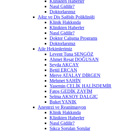
Klinikten Haberler
Nasıl Gidilir?
Doktorlarımız
Ağız ve Diş Sağlığı Polikliniği
Klinik Hakkında
Klinikten Haberler
Nasıl Gidilir?
Doktor Çalışma Programı
Doktorlarımız
Aile Hekimlerimiz
Levent Tuna ŞENGÖZ
Ahmet Reşat DOĞUSAN
Şeyda AKÇAY
Betül ERCAN
Merve ATALAY DİRGEN
Mehmet ŞAHİN
Yasemin ÇELİK HALİSDEMİR
Fatoş GEDİK ZAYİM
Selma AKSOY DALGIÇ
Buket YANIK
Anestezi ve Reanimasyon
Klinik Hakkında
Klinikten Haberler
Nasıl Gidilir?
Sıkça Sorulan Sorular