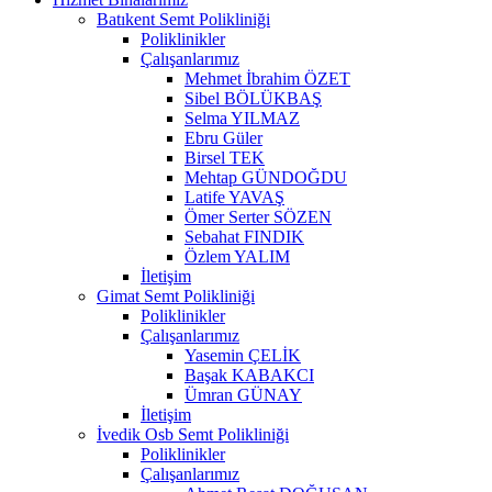
Batıkent Semt Polikliniği
Poliklinikler
Çalışanlarımız
Mehmet İbrahim ÖZET
Sibel BÖLÜKBAŞ
Selma YILMAZ
Ebru Güler
Birsel TEK
Mehtap GÜNDOĞDU
Latife YAVAŞ
Ömer Serter SÖZEN
Sebahat FINDIK
Özlem YALIM
İletişim
Gimat Semt Polikliniği
Poliklinikler
Çalışanlarımız
Yasemin ÇELİK
Başak KABAKCI
Ümran GÜNAY
İletişim
İvedik Osb Semt Polikliniği
Poliklinikler
Çalışanlarımız