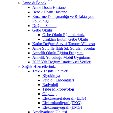
Anne & Bebek
Anne Dostu Hastane
Bebek Dostu Hastane
Emzirme Danışmanlığı ve Relaktasyon
Polikliniği
Doğum Salonu
Gebe Okulu
Gebe Okulu Eğitimlerimiz
Uzaktan Eğitim Gebe Okulu
Kadın Doğum Servisi Tanıtım Vİdeosu
Anne Sütü İle İlgili Sık Sorulan Sorular
Annelik Okulu Eğitim Programı
Annelik Yolculuğu Mobil Uygulama
2025 Yılı Doğum İstatistiksel Verileri
Sağlık Hizmetlerimiz
Tetkik Teşhis Üniteleri
Biyokimya
Patoloji Laboratuarı
Radyoloji
Tıbbi Mikrobiyoloji
Odyoloji
Elektroensefalografi (EEG)
Elektrokardigrafi (EKG)
Elektromiyografi (EMG)
Ameliyathane Ünitesi