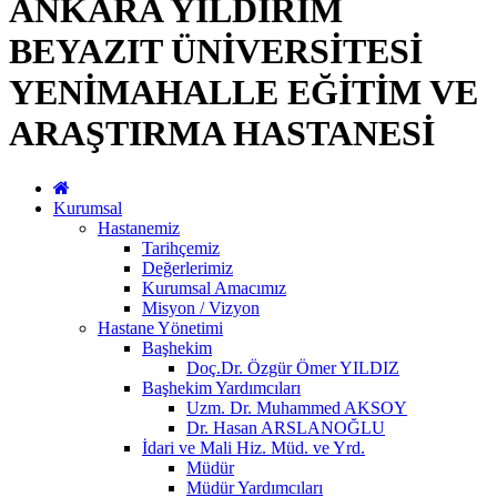
ANKARA YILDIRIM
BEYAZIT ÜNİVERSİTESİ
YENİMAHALLE EĞİTİM VE
ARAŞTIRMA HASTANESİ
Kurumsal
Hastanemiz
Tarihçemiz
Değerlerimiz
Kurumsal Amacımız
Misyon / Vizyon
Hastane Yönetimi
Başhekim
Doç.Dr. Özgür Ömer YILDIZ
Başhekim Yardımcıları
Uzm. Dr. Muhammed AKSOY
Dr. Hasan ARSLANOĞLU
İdari ve Mali Hiz. Müd. ve Yrd.
Müdür
Müdür Yardımcıları