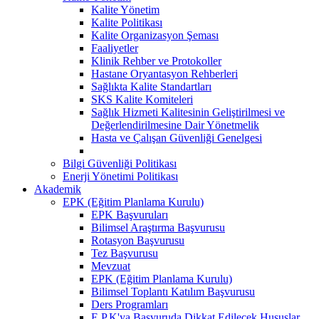
Kalite Yönetim
Kalite Politikası
Kalite Organizasyon Şeması
Faaliyetler
Klinik Rehber ve Protokoller
Hastane Oryantasyon Rehberleri
Sağlıkta Kalite Standartları
SKS Kalite Komiteleri
Sağlık Hizmeti Kalitesinin Geliştirilmesi ve
Değerlendirilmesine Dair Yönetmelik
Hasta ve Çalışan Güvenliği Genelgesi
Bilgi Güvenliği Politikası
Enerji Yönetimi Politikası
Akademik
EPK (Eğitim Planlama Kurulu)
EPK Başvuruları
Bilimsel Araştırma Başvurusu
Rotasyon Başvurusu
Tez Başvurusu
Mevzuat
EPK (Eğitim Planlama Kurulu)
Bilimsel Toplantı Katılım Başvurusu
Ders Programları
E.P.K'ya Başvuruda Dikkat Edilecek Hususlar