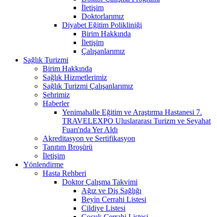
İletişim
Doktorlarımız
Diyabet Eğitim Polikliniği
Birim Hakkında
İletişim
Çalışanlarımız
Sağlık Turizmi
Birim Hakkında
Sağlık Hizmetlerimiz
Sağlık Turizmi Çalışanlarımız
Şehrimiz
Haberler
Yenimahalle Eğitim ve Araştırma Hastanesi 7.
TRAVELEXPO Uluslararası Turizm ve Seyahat
Fuarı'nda Yer Aldı
Akreditasyon ve Sertifikasyon
Tanıtım Broşürü
İletişim
Yönlendirme
Hasta Rehberi
Doktor Çalışma Takvimi
Ağız ve Diş Sağlığı
Beyin Cerrahi Listesi
Cildiye Listesi
Çocuk Cerrahi Listesi