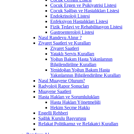
Çocuk Ergen ve Psikiyatrisi Listesi
Çocuk Sağlıgı ve Hastalıkları Listesi
Endokrinoloji Listesi
Enfeksiyon Hastalıkları Listesi
Fizik Tedavi ve Rehabilitasyon Listesi
Gastroenteroloji Listesi
Nasıl Randevu Alınır ?
Ziyaret Saatleri ve Kuralları
Ziyaret Saatleri
Yataklı Servis Kuralları
Yoğun Bakım Hasta Yakınlarının
Bilgilendirilme Kuralları
Yenidoğan Yoğun Bakım Hasta
Yakınlarının Bilgilendirilme Kuralları
Nasıl Muayene Olurum?
Radyoloji Rapor Sonuçları
Muayene Saatleri
Hasta Hakları ve Sorumlulukları
Hasta Hakları Yönetmeliği
Hekim Seçme Hakkı
Engelli Rehberi
Sağlık Kurulu Başvurusu
Refakat Politikamız ve Refakatçi Kuralları