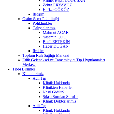
Ahmet Reşat DOĞUSAN
Zehra ERYAVUZ
Hafize GÖKÖZ
İletişim
Ostim Semt Polikliniği
Poliklinikler
Çalışanlarımız
Mahmut ACAR
Yasemin ÇÖL
Betül ERTEKİN
Hacer DOĞAN
İletişim
Toplum Ruh Sağlığı Merkezi
Etlik Geleneksel ve Tamamlayıcı Tıp Uygulamaları
Merkezi
Tıbbi Birimler
Kliniklerimiz
Acil Tıp
Klinik Hakkında
Klinikten Haberler
Nasıl Gidilir?
Sıkça Sorulan Sorular
Klinik Doktorlarımız
Adli Tıp
Klinik Hakkında