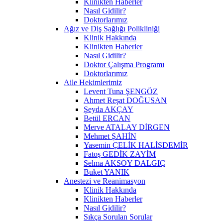
Klinikten Haberler
Nasıl Gidilir?
Doktorlarımız
Ağız ve Diş Sağlığı Polikliniği
Klinik Hakkında
Klinikten Haberler
Nasıl Gidilir?
Doktor Çalışma Programı
Doktorlarımız
Aile Hekimlerimiz
Levent Tuna ŞENGÖZ
Ahmet Reşat DOĞUSAN
Şeyda AKÇAY
Betül ERCAN
Merve ATALAY DİRGEN
Mehmet ŞAHİN
Yasemin ÇELİK HALİSDEMİR
Fatoş GEDİK ZAYİM
Selma AKSOY DALGIÇ
Buket YANIK
Anestezi ve Reanimasyon
Klinik Hakkında
Klinikten Haberler
Nasıl Gidilir?
Sıkça Sorulan Sorular