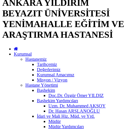
ANKARA YILDIRIM
BEYAZIT ÜNİVERSİTESİ
YENİMAHALLE EĞİTİM VE
ARAŞTIRMA HASTANESİ
Kurumsal
Hastanemiz
Tarihçemiz
Değerlerimiz
Kurumsal Amacımız
Misyon / Vizyon
Hastane Yönetimi
Başhekim
Doç.Dr. Özgür Ömer YILDIZ
Başhekim Yardımcıları
Uzm. Dr. Muhammed AKSOY
Dr. Hasan ARSLANOĞLU
İdari ve Mali Hiz. Müd. ve Yrd.
Müdür
Müdür Yardımcıları