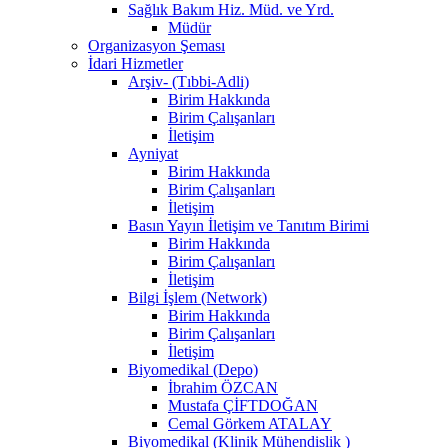
Sağlık Bakım Hiz. Müd. ve Yrd.
Müdür
Organizasyon Şeması
İdari Hizmetler
Arşiv- (Tıbbi-Adli)
Birim Hakkında
Birim Çalışanları
İletişim
Ayniyat
Birim Hakkında
Birim Çalışanları
İletişim
Basın Yayın İletişim ve Tanıtım Birimi
Birim Hakkında
Birim Çalışanları
İletişim
Bilgi İşlem (Network)
Birim Hakkında
Birim Çalışanları
İletişim
Biyomedikal (Depo)
İbrahim ÖZCAN
Mustafa ÇİFTDOĞAN
Cemal Görkem ATALAY
Biyomedikal (Klinik Mühendislik )