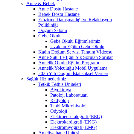
Anne & Bebek
Anne Dostu Hastane
Bebek Dostu Hastane
Emzirme Danışmanlığı ve Relaktasyon
Polikliniği
Doğum Salonu
Gebe Okulu
Gebe Okulu Eğitimlerimiz
Uzaktan Eğitim Gebe Okulu
Kadın Doğum Servisi Tanıtım Vİdeosu
Anne Sütü İle İlgili Sık Sorulan Sorular
Annelik Okulu Eğitim Programı
Annelik Yolculuğu Mobil Uygulama
2025 Yılı Doğum İstatistiksel Verileri
Sağlık Hizmetlerimiz
Tetkik Teşhis Üniteleri
Biyokimya
Patoloji Laboratuarı
Radyoloji
Tıbbi Mikrobiyoloji
Odyoloji
Elektroensefalografi (EEG)
Elektrokardigrafi (EKG)
Elektromiyografi (EMG)
Ameliyathane Ünitesi