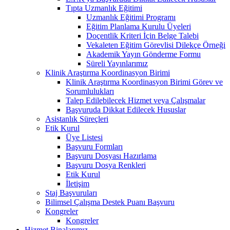
Tıpta Uzmanlık Eğitimi
Uzmanlık Eğitimi Programı
Eğitim Planlama Kurulu Üyeleri
Doçentlik Kriteri İçin Belge Talebi
Vekaleten Eğitim Görevlisi Dilekçe Örneği
Akademik Yayın Gönderme Formu
Süreli Yayınlarımız
Klinik Araştırma Koordinasyon Birimi
Klinik Araştırma Koordinasyon Birimi Görev ve
Sorumlulukları
Talep Edilebilecek Hizmet veya Çalışmalar
Başvuruda Dikkat Edilecek Hususlar
Asistanlık Süreçleri
Etik Kurul
Üye Listesi
Başvuru Formları
Başvuru Dosyası Hazırlama
Başvuru Dosya Renkleri
Etik Kurul
İletişim
Staj Başvuruları
Bilimsel Çalışma Destek Puanı Başvuru
Kongreler
Kongreler
Hizmet Binalarımız