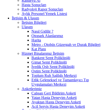
Randevu Al
Hasta Sonuçları
Radyoloji Rapor Sonuçları
Aylık Personel Yemek Listesi
İletişim & Ulaşım
İletişim Bilgileri
Ulaşım
Nasıl Gidilir ?
Otopark Alanlarımız
Harita
Metro - Otobüs Güzergah ve Durak Bilgileri
Kat Planı
Hizmet Binalarımız İletişim
Batıkent Semt Polikliniği
Gimat Semt Polikliniği
İvedik Osb Semt Polikliniği
Ostim Semt Polikliniği
Toplum Ruh Sağlığı Merkezi
Etlik Geleneksel ve Tamamlayıcı Tıp
Uygulamaları Merkezi
Anketlerimiz
Çalışan Geri Bildirim Anketi
Yatan Hasta Deneyim Anketi
Ayaktan Hasta Deneyim Anketi
Acil Servis Hasta Deneyim Anketi