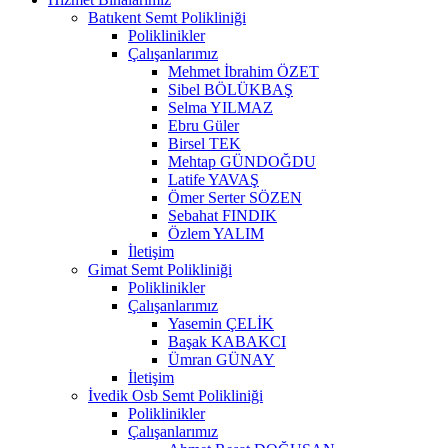
Batıkent Semt Polikliniği
Poliklinikler
Çalışanlarımız
Mehmet İbrahim ÖZET
Sibel BÖLÜKBAŞ
Selma YILMAZ
Ebru Güler
Birsel TEK
Mehtap GÜNDOĞDU
Latife YAVAŞ
Ömer Serter SÖZEN
Sebahat FINDIK
Özlem YALIM
İletişim
Gimat Semt Polikliniği
Poliklinikler
Çalışanlarımız
Yasemin ÇELİK
Başak KABAKCI
Ümran GÜNAY
İletişim
İvedik Osb Semt Polikliniği
Poliklinikler
Çalışanlarımız