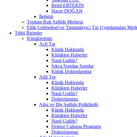
Betül ERTEKİN
Hacer DOĞAN
İletişim
Toplum Ruh Sağlığı Merkezi
Etlik Geleneksel ve Tamamlayıcı Tıp Uygulamaları Merk
Tıbbi Birimler
Kliniklerimiz
Acil Tıp
Klinik Hakkında
Klinikten Haberler
Nasıl Gidilir?
Sıkça Sorulan Sorular
Klinik Doktorlarımız
Adli Tıp
Klinik Hakkında
Klinikten Haberler
Nasıl Gidilir?
Doktorlarımız
Ağız ve Diş Sağlığı Polikliniği
Klinik Hakkında
Klinikten Haberler
Nasıl Gidilir?
Doktor Çalışma Programı
Doktorlarımız