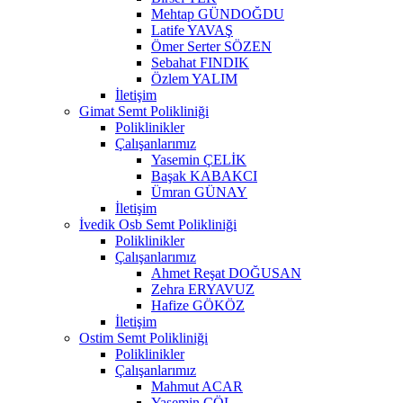
Mehtap GÜNDOĞDU
Latife YAVAŞ
Ömer Serter SÖZEN
Sebahat FINDIK
Özlem YALIM
İletişim
Gimat Semt Polikliniği
Poliklinikler
Çalışanlarımız
Yasemin ÇELİK
Başak KABAKCI
Ümran GÜNAY
İletişim
İvedik Osb Semt Polikliniği
Poliklinikler
Çalışanlarımız
Ahmet Reşat DOĞUSAN
Zehra ERYAVUZ
Hafize GÖKÖZ
İletişim
Ostim Semt Polikliniği
Poliklinikler
Çalışanlarımız
Mahmut ACAR
Yasemin ÇÖL