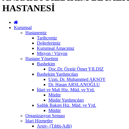
HASTANESİ
Kurumsal
Hastanemiz
Tarihçemiz
Değerlerimiz
Kurumsal Amacımız
Misyon / Vizyon
Hastane Yönetimi
Başhekim
Doç.Dr. Özgür Ömer YILDIZ
Başhekim Yardımcıları
Uzm. Dr. Muhammed AKSOY
Dr. Hasan ARSLANOĞLU
İdari ve Mali Hiz. Müd. ve Yrd.
Müdür
Müdür Yardımcıları
Sağlık Bakım Hiz. Müd. ve Yrd.
Müdür
Organizasyon Şeması
İdari Hizmetler
Arşiv- (Tıbbi-Adli)