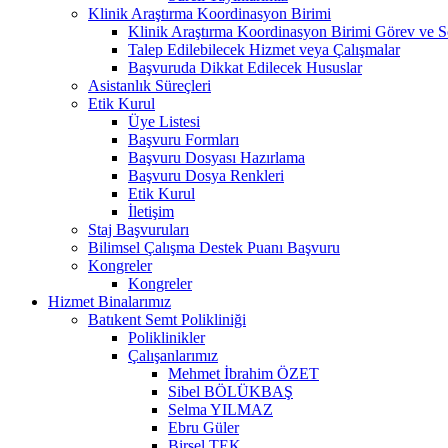
Klinik Araştırma Koordinasyon Birimi
Klinik Araştırma Koordinasyon Birimi Görev ve S
Talep Edilebilecek Hizmet veya Çalışmalar
Başvuruda Dikkat Edilecek Hususlar
Asistanlık Süreçleri
Etik Kurul
Üye Listesi
Başvuru Formları
Başvuru Dosyası Hazırlama
Başvuru Dosya Renkleri
Etik Kurul
İletişim
Staj Başvuruları
Bilimsel Çalışma Destek Puanı Başvuru
Kongreler
Kongreler
Hizmet Binalarımız
Batıkent Semt Polikliniği
Poliklinikler
Çalışanlarımız
Mehmet İbrahim ÖZET
Sibel BÖLÜKBAŞ
Selma YILMAZ
Ebru Güler
Birsel TEK