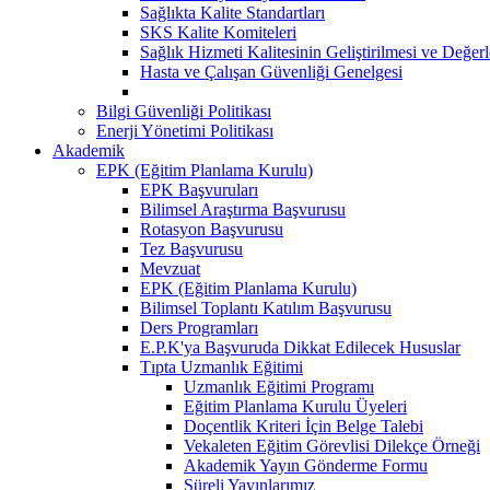
Sağlıkta Kalite Standartları
SKS Kalite Komiteleri
Sağlık Hizmeti Kalitesinin Geliştirilmesi ve Değer
Hasta ve Çalışan Güvenliği Genelgesi
Bilgi Güvenliği Politikası
Enerji Yönetimi Politikası
Akademik
EPK (Eğitim Planlama Kurulu)
EPK Başvuruları
Bilimsel Araştırma Başvurusu
Rotasyon Başvurusu
Tez Başvurusu
Mevzuat
EPK (Eğitim Planlama Kurulu)
Bilimsel Toplantı Katılım Başvurusu
Ders Programları
E.P.K'ya Başvuruda Dikkat Edilecek Hususlar
Tıpta Uzmanlık Eğitimi
Uzmanlık Eğitimi Programı
Eğitim Planlama Kurulu Üyeleri
Doçentlik Kriteri İçin Belge Talebi
Vekaleten Eğitim Görevlisi Dilekçe Örneği
Akademik Yayın Gönderme Formu
Süreli Yayınlarımız