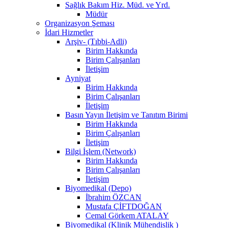
Sağlık Bakım Hiz. Müd. ve Yrd.
Müdür
Organizasyon Şeması
İdari Hizmetler
Arşiv- (Tıbbi-Adli)
Birim Hakkında
Birim Çalışanları
İletişim
Ayniyat
Birim Hakkında
Birim Çalışanları
İletişim
Basın Yayın İletişim ve Tanıtım Birimi
Birim Hakkında
Birim Çalışanları
İletişim
Bilgi İşlem (Network)
Birim Hakkında
Birim Çalışanları
İletişim
Biyomedikal (Depo)
İbrahim ÖZCAN
Mustafa ÇİFTDOĞAN
Cemal Görkem ATALAY
Biyomedikal (Klinik Mühendislik )