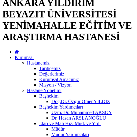
ANKARA YILDIRIM
BEYAZIT ÜNİVERSİTESİ
YENİMAHALLE EĞİTİM VE
ARAŞTIRMA HASTANESİ
Kurumsal
Hastanemiz
Tarihçemiz
Değerlerimiz
Kurumsal Amacımız
Misyon / Vizyon
Hastane Yönetimi
Başhekim
Doç.Dr. Özgür Ömer YILDIZ
Başhekim Yardımcıları
Uzm. Dr. Muhammed AKSOY
Dr. Hasan ARSLANOĞLU
İdari ve Mali Hiz. Müd. ve Yrd.
Müdür
Müdür Yardımcıları