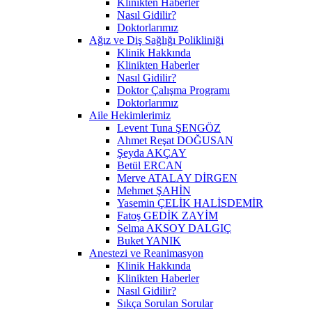
Klinikten Haberler
Nasıl Gidilir?
Doktorlarımız
Ağız ve Diş Sağlığı Polikliniği
Klinik Hakkında
Klinikten Haberler
Nasıl Gidilir?
Doktor Çalışma Programı
Doktorlarımız
Aile Hekimlerimiz
Levent Tuna ŞENGÖZ
Ahmet Reşat DOĞUSAN
Şeyda AKÇAY
Betül ERCAN
Merve ATALAY DİRGEN
Mehmet ŞAHİN
Yasemin ÇELİK HALİSDEMİR
Fatoş GEDİK ZAYİM
Selma AKSOY DALGIÇ
Buket YANIK
Anestezi ve Reanimasyon
Klinik Hakkında
Klinikten Haberler
Nasıl Gidilir?
Sıkça Sorulan Sorular