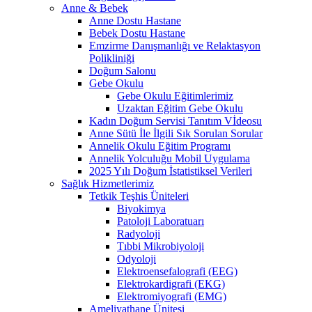
Anne & Bebek
Anne Dostu Hastane
Bebek Dostu Hastane
Emzirme Danışmanlığı ve Relaktasyon
Polikliniği
Doğum Salonu
Gebe Okulu
Gebe Okulu Eğitimlerimiz
Uzaktan Eğitim Gebe Okulu
Kadın Doğum Servisi Tanıtım Vİdeosu
Anne Sütü İle İlgili Sık Sorulan Sorular
Annelik Okulu Eğitim Programı
Annelik Yolculuğu Mobil Uygulama
2025 Yılı Doğum İstatistiksel Verileri
Sağlık Hizmetlerimiz
Tetkik Teşhis Üniteleri
Biyokimya
Patoloji Laboratuarı
Radyoloji
Tıbbi Mikrobiyoloji
Odyoloji
Elektroensefalografi (EEG)
Elektrokardigrafi (EKG)
Elektromiyografi (EMG)
Ameliyathane Ünitesi