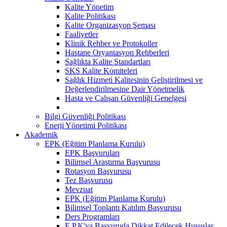
Kalite Yönetim
Kalite Politikası
Kalite Organizasyon Şeması
Faaliyetler
Klinik Rehber ve Protokoller
Hastane Oryantasyon Rehberleri
Sağlıkta Kalite Standartları
SKS Kalite Komiteleri
Sağlık Hizmeti Kalitesinin Geliştirilmesi ve
Değerlendirilmesine Dair Yönetmelik
Hasta ve Çalışan Güvenliği Genelgesi
Bilgi Güvenliği Politikası
Enerji Yönetimi Politikası
Akademik
EPK (Eğitim Planlama Kurulu)
EPK Başvuruları
Bilimsel Araştırma Başvurusu
Rotasyon Başvurusu
Tez Başvurusu
Mevzuat
EPK (Eğitim Planlama Kurulu)
Bilimsel Toplantı Katılım Başvurusu
Ders Programları
E.P.K'ya Başvuruda Dikkat Edilecek Hususlar