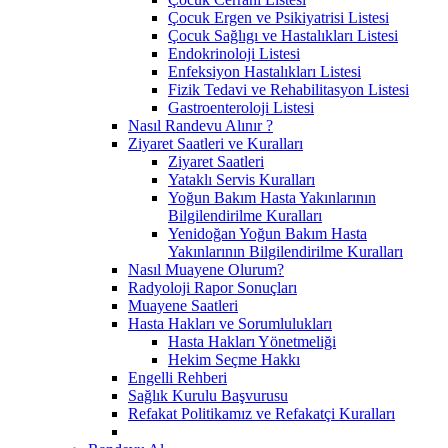
Çocuk Ergen ve Psikiyatrisi Listesi
Çocuk Sağlıgı ve Hastalıkları Listesi
Endokrinoloji Listesi
Enfeksiyon Hastalıkları Listesi
Fizik Tedavi ve Rehabilitasyon Listesi
Gastroenteroloji Listesi
Nasıl Randevu Alınır ?
Ziyaret Saatleri ve Kuralları
Ziyaret Saatleri
Yataklı Servis Kuralları
Yoğun Bakım Hasta Yakınlarının
Bilgilendirilme Kuralları
Yenidoğan Yoğun Bakım Hasta
Yakınlarının Bilgilendirilme Kuralları
Nasıl Muayene Olurum?
Radyoloji Rapor Sonuçları
Muayene Saatleri
Hasta Hakları ve Sorumlulukları
Hasta Hakları Yönetmeliği
Hekim Seçme Hakkı
Engelli Rehberi
Sağlık Kurulu Başvurusu
Refakat Politikamız ve Refakatçi Kuralları