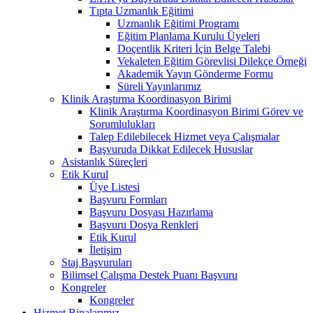
Tıpta Uzmanlık Eğitimi
Uzmanlık Eğitimi Programı
Eğitim Planlama Kurulu Üyeleri
Doçentlik Kriteri İçin Belge Talebi
Vekaleten Eğitim Görevlisi Dilekçe Örneği
Akademik Yayın Gönderme Formu
Süreli Yayınlarımız
Klinik Araştırma Koordinasyon Birimi
Klinik Araştırma Koordinasyon Birimi Görev ve
Sorumlulukları
Talep Edilebilecek Hizmet veya Çalışmalar
Başvuruda Dikkat Edilecek Hususlar
Asistanlık Süreçleri
Etik Kurul
Üye Listesi
Başvuru Formları
Başvuru Dosyası Hazırlama
Başvuru Dosya Renkleri
Etik Kurul
İletişim
Staj Başvuruları
Bilimsel Çalışma Destek Puanı Başvuru
Kongreler
Kongreler
Hizmet Binalarımız