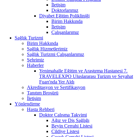
İletişim
Doktorlarımız
Diyabet Eğitim Polikliniği
Birim Hakkında
İletişim
Çalışanlarımız
Sağlık Turizmi
Birim Hakkında
Sağlık Hizmetlerimiz
Sağlık Turizmi Çalışanlarımız
Şehrimiz
Haberler
Yenimahalle Eğitim ve Araştırma Hastanesi 7.
TRAVELEXPO Uluslararası Turizm ve Seyahat
Fuarı'nda Yer Aldı
Akreditasyon ve Sertifikasyon
Tanıtım Broşürü
İletişim
Yönlendirme
Hasta Rehberi
Doktor Çalışma Takvimi
Ağız ve Diş Sağlığı
Beyin Cerrahi Listesi
Cildiye Listesi
Çocuk Cerrahi Listesi