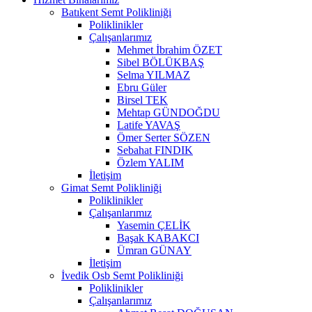
Batıkent Semt Polikliniği
Poliklinikler
Çalışanlarımız
Mehmet İbrahim ÖZET
Sibel BÖLÜKBAŞ
Selma YILMAZ
Ebru Güler
Birsel TEK
Mehtap GÜNDOĞDU
Latife YAVAŞ
Ömer Serter SÖZEN
Sebahat FINDIK
Özlem YALIM
İletişim
Gimat Semt Polikliniği
Poliklinikler
Çalışanlarımız
Yasemin ÇELİK
Başak KABAKCI
Ümran GÜNAY
İletişim
İvedik Osb Semt Polikliniği
Poliklinikler
Çalışanlarımız