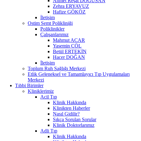
Ahmet Reşat DOĞUSAN
Zehra ERYAVUZ
Hafize GÖKÖZ
İletişim
Ostim Semt Polikliniği
Poliklinikler
Çalışanlarımız
Mahmut ACAR
Yasemin ÇÖL
Betül ERTEKİN
Hacer DOĞAN
İletişim
Toplum Ruh Sağlığı Merkezi
Etlik Geleneksel ve Tamamlayıcı Tıp Uygulamaları
Merkezi
Tıbbi Birimler
Kliniklerimiz
Acil Tıp
Klinik Hakkında
Klinikten Haberler
Nasıl Gidilir?
Sıkça Sorulan Sorular
Klinik Doktorlarımız
Adli Tıp
Klinik Hakkında