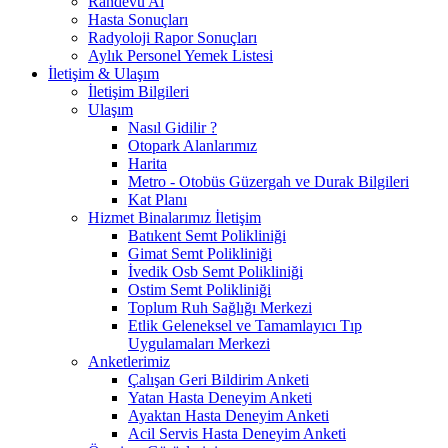
Randevu Al
Hasta Sonuçları
Radyoloji Rapor Sonuçları
Aylık Personel Yemek Listesi
İletişim & Ulaşım
İletişim Bilgileri
Ulaşım
Nasıl Gidilir ?
Otopark Alanlarımız
Harita
Metro - Otobüs Güzergah ve Durak Bilgileri
Kat Planı
Hizmet Binalarımız İletişim
Batıkent Semt Polikliniği
Gimat Semt Polikliniği
İvedik Osb Semt Polikliniği
Ostim Semt Polikliniği
Toplum Ruh Sağlığı Merkezi
Etlik Geleneksel ve Tamamlayıcı Tıp
Uygulamaları Merkezi
Anketlerimiz
Çalışan Geri Bildirim Anketi
Yatan Hasta Deneyim Anketi
Ayaktan Hasta Deneyim Anketi
Acil Servis Hasta Deneyim Anketi