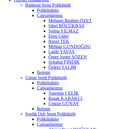
Batıkent Semt Polikliniği
Poliklinikler
Çalışanlarımız
Mehmet İbrahim ÖZET
Sibel BÖLÜKBAŞ
Selma YILMAZ
Ebru Güler
Birsel TEK
Mehtap GÜNDOĞDU
Latife YAVAŞ
Ömer Serter SÖZEN
Sebahat FINDIK
Özlem YALIM
İletişim
Gimat Semt Polikliniği
Poliklinikler
Çalışanlarımız
Yasemin ÇELİK
Başak KABAKCI
Ümran GÜNAY
İletişim
İvedik Osb Semt Polikliniği
Poliklinikler
Çalışanlarımız