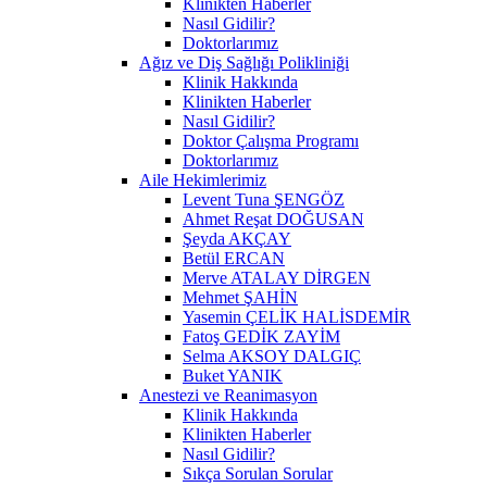
Klinikten Haberler
Nasıl Gidilir?
Doktorlarımız
Ağız ve Diş Sağlığı Polikliniği
Klinik Hakkında
Klinikten Haberler
Nasıl Gidilir?
Doktor Çalışma Programı
Doktorlarımız
Aile Hekimlerimiz
Levent Tuna ŞENGÖZ
Ahmet Reşat DOĞUSAN
Şeyda AKÇAY
Betül ERCAN
Merve ATALAY DİRGEN
Mehmet ŞAHİN
Yasemin ÇELİK HALİSDEMİR
Fatoş GEDİK ZAYİM
Selma AKSOY DALGIÇ
Buket YANIK
Anestezi ve Reanimasyon
Klinik Hakkında
Klinikten Haberler
Nasıl Gidilir?
Sıkça Sorulan Sorular