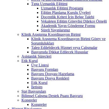
Tıpta Uzmanlık Eğitimi
Uzmanlık Eğitimi Programı
Eğitim Planlama Kurulu Üyeleri
Doçentlik Kriteri İçin Belge Talebi
Vekaleten Eğitim Görevlisi Dilekçe Örneği
Akademik Yayın Gönderme Formu
Süreli Yayınlarımız
Klinik Araştırma Koordinasyon Birimi
Klinik Araştırma Koordinasyon Birimi Görev ve
Sorumlulukları
Talep Edilebilecek Hizmet veya Çalışmalar
Başvuruda Dikkat Edilecek Hususlar
Asistanlık Süreçleri
Etik Kurul
Üye Listesi
Başvuru Formları
Başvuru Dosyası Hazırlama
Başvuru Dosya Renkleri
Etik Kurul
İletişim
Staj Başvuruları
Bilimsel Çalışma Destek Puanı Başvuru
Kongreler
Kongreler
Hizmet Binalarımız