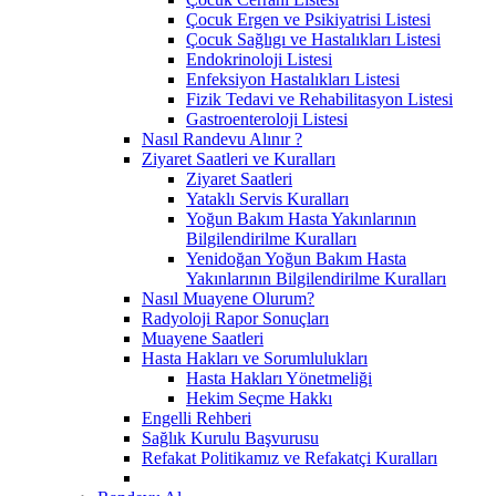
Çocuk Ergen ve Psikiyatrisi Listesi
Çocuk Sağlıgı ve Hastalıkları Listesi
Endokrinoloji Listesi
Enfeksiyon Hastalıkları Listesi
Fizik Tedavi ve Rehabilitasyon Listesi
Gastroenteroloji Listesi
Nasıl Randevu Alınır ?
Ziyaret Saatleri ve Kuralları
Ziyaret Saatleri
Yataklı Servis Kuralları
Yoğun Bakım Hasta Yakınlarının
Bilgilendirilme Kuralları
Yenidoğan Yoğun Bakım Hasta
Yakınlarının Bilgilendirilme Kuralları
Nasıl Muayene Olurum?
Radyoloji Rapor Sonuçları
Muayene Saatleri
Hasta Hakları ve Sorumlulukları
Hasta Hakları Yönetmeliği
Hekim Seçme Hakkı
Engelli Rehberi
Sağlık Kurulu Başvurusu
Refakat Politikamız ve Refakatçi Kuralları