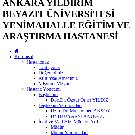
ANKARA YILDIRIM
BEYAZIT ÜNİVERSİTESİ
YENİMAHALLE EĞİTİM VE
ARAŞTIRMA HASTANESİ
Kurumsal
Hastanemiz
Tarihçemiz
Değerlerimiz
Kurumsal Amacımız
Misyon / Vizyon
Hastane Yönetimi
Başhekim
Doç.Dr. Özgür Ömer YILDIZ
Başhekim Yardımcıları
Uzm. Dr. Muhammed AKSOY
Dr. Hasan ARSLANOĞLU
İdari ve Mali Hiz. Müd. ve Yrd.
Müdür
Müdür Yardımcıları