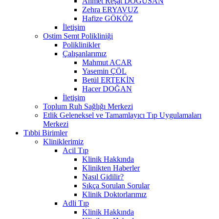
Ahmet Reşat DOĞUSAN
Zehra ERYAVUZ
Hafize GÖKÖZ
İletişim
Ostim Semt Polikliniği
Poliklinikler
Çalışanlarımız
Mahmut ACAR
Yasemin ÇÖL
Betül ERTEKİN
Hacer DOĞAN
İletişim
Toplum Ruh Sağlığı Merkezi
Etlik Geleneksel ve Tamamlayıcı Tıp Uygulamaları
Merkezi
Tıbbi Birimler
Kliniklerimiz
Acil Tıp
Klinik Hakkında
Klinikten Haberler
Nasıl Gidilir?
Sıkça Sorulan Sorular
Klinik Doktorlarımız
Adli Tıp
Klinik Hakkında