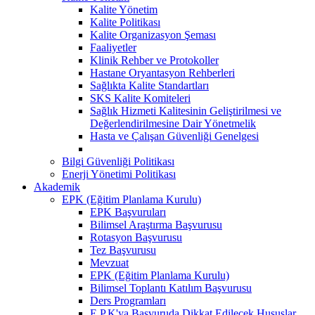
Kalite Yönetim
Kalite Politikası
Kalite Organizasyon Şeması
Faaliyetler
Klinik Rehber ve Protokoller
Hastane Oryantasyon Rehberleri
Sağlıkta Kalite Standartları
SKS Kalite Komiteleri
Sağlık Hizmeti Kalitesinin Geliştirilmesi ve
Değerlendirilmesine Dair Yönetmelik
Hasta ve Çalışan Güvenliği Genelgesi
Bilgi Güvenliği Politikası
Enerji Yönetimi Politikası
Akademik
EPK (Eğitim Planlama Kurulu)
EPK Başvuruları
Bilimsel Araştırma Başvurusu
Rotasyon Başvurusu
Tez Başvurusu
Mevzuat
EPK (Eğitim Planlama Kurulu)
Bilimsel Toplantı Katılım Başvurusu
Ders Programları
E.P.K'ya Başvuruda Dikkat Edilecek Hususlar