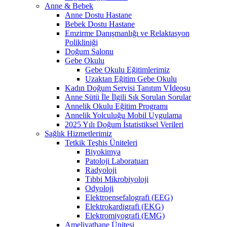
Anne & Bebek
Anne Dostu Hastane
Bebek Dostu Hastane
Emzirme Danışmanlığı ve Relaktasyon
Polikliniği
Doğum Salonu
Gebe Okulu
Gebe Okulu Eğitimlerimiz
Uzaktan Eğitim Gebe Okulu
Kadın Doğum Servisi Tanıtım Vİdeosu
Anne Sütü İle İlgili Sık Sorulan Sorular
Annelik Okulu Eğitim Programı
Annelik Yolculuğu Mobil Uygulama
2025 Yılı Doğum İstatistiksel Verileri
Sağlık Hizmetlerimiz
Tetkik Teşhis Üniteleri
Biyokimya
Patoloji Laboratuarı
Radyoloji
Tıbbi Mikrobiyoloji
Odyoloji
Elektroensefalografi (EEG)
Elektrokardigrafi (EKG)
Elektromiyografi (EMG)
Ameliyathane Ünitesi