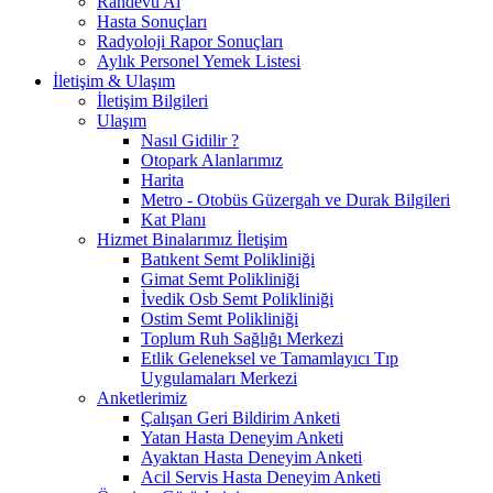
Randevu Al
Hasta Sonuçları
Radyoloji Rapor Sonuçları
Aylık Personel Yemek Listesi
İletişim & Ulaşım
İletişim Bilgileri
Ulaşım
Nasıl Gidilir ?
Otopark Alanlarımız
Harita
Metro - Otobüs Güzergah ve Durak Bilgileri
Kat Planı
Hizmet Binalarımız İletişim
Batıkent Semt Polikliniği
Gimat Semt Polikliniği
İvedik Osb Semt Polikliniği
Ostim Semt Polikliniği
Toplum Ruh Sağlığı Merkezi
Etlik Geleneksel ve Tamamlayıcı Tıp
Uygulamaları Merkezi
Anketlerimiz
Çalışan Geri Bildirim Anketi
Yatan Hasta Deneyim Anketi
Ayaktan Hasta Deneyim Anketi
Acil Servis Hasta Deneyim Anketi