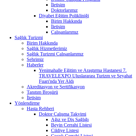
İletişim
Doktorlarımız
Diyabet Eğitim Polikliniği
Birim Hakkında
İletişim
Çalışanlarımız
Sağlık Turizmi
Birim Hakkında
Sağlık Hizmetlerimiz
Sağlık Turizmi Çalışanlarımız
Şehrimiz
Haberler
Yenimahalle Eğitim ve Araştırma Hastanesi 7.
TRAVELEXPO Uluslararası Turizm ve Seyahat
Fuarı'nda Yer Aldı
Akreditasyon ve Sertifikasyon
Tanıtım Broşürü
İletişim
Yönlendirme
Hasta Rehberi
Doktor Çalışma Takvimi
Ağız ve Diş Sağlığı
Beyin Cerrahi Listesi
Cildiye Listesi
Çocuk Cerrahi Listesi