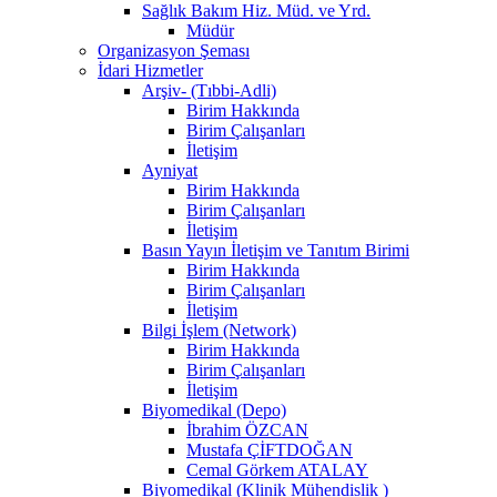
Sağlık Bakım Hiz. Müd. ve Yrd.
Müdür
Organizasyon Şeması
İdari Hizmetler
Arşiv- (Tıbbi-Adli)
Birim Hakkında
Birim Çalışanları
İletişim
Ayniyat
Birim Hakkında
Birim Çalışanları
İletişim
Basın Yayın İletişim ve Tanıtım Birimi
Birim Hakkında
Birim Çalışanları
İletişim
Bilgi İşlem (Network)
Birim Hakkında
Birim Çalışanları
İletişim
Biyomedikal (Depo)
İbrahim ÖZCAN
Mustafa ÇİFTDOĞAN
Cemal Görkem ATALAY
Biyomedikal (Klinik Mühendislik )