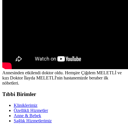
Annesinden etkilendi doktor oldu. Hemşire Çiğdem MELETLİ ve
kızı Doktor İlayda MELETLİ'nin hastanemizde beraber ilk
nöbetleri.
Tıbbi Birimler
Kliniklerimiz
Özellikli Hizmetler
Anne & Bebek
Sağlık Hizmetlerimiz