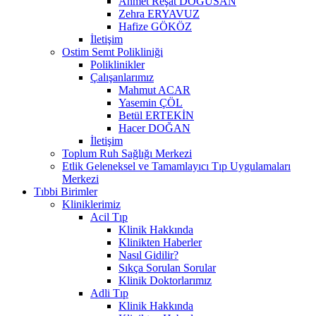
Ahmet Reşat DOĞUSAN
Zehra ERYAVUZ
Hafize GÖKÖZ
İletişim
Ostim Semt Polikliniği
Poliklinikler
Çalışanlarımız
Mahmut ACAR
Yasemin ÇÖL
Betül ERTEKİN
Hacer DOĞAN
İletişim
Toplum Ruh Sağlığı Merkezi
Etlik Geleneksel ve Tamamlayıcı Tıp Uygulamaları
Merkezi
Tıbbi Birimler
Kliniklerimiz
Acil Tıp
Klinik Hakkında
Klinikten Haberler
Nasıl Gidilir?
Sıkça Sorulan Sorular
Klinik Doktorlarımız
Adli Tıp
Klinik Hakkında