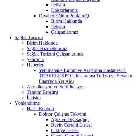
İletişim
Doktorlarımız
Diyabet Eğitim Polikliniği
Birim Hakkında
İletişim
Çalışanlarımız
Sağlık Turizmi
Birim Hakkında
Sağlık Hizmetlerimiz
Sağlık Turizmi Çalışanlarımız
Şehrimiz
Haberler
Yenimahalle Eğitim ve Araştırma Hastanesi 7.
TRAVELEXPO Uluslararası Turizm ve Seyahat
Fuarı'nda Yer Aldı
Akreditasyon ve Sertifikasyon
Tanıtım Broşürü
İletişim
Yönlendirme
Hasta Rehberi
Doktor Çalışma Takvimi
Ağız ve Diş Sağlığı
Beyin Cerrahi Listesi
Cildiye Listesi
Çocuk Cerrahi Listesi