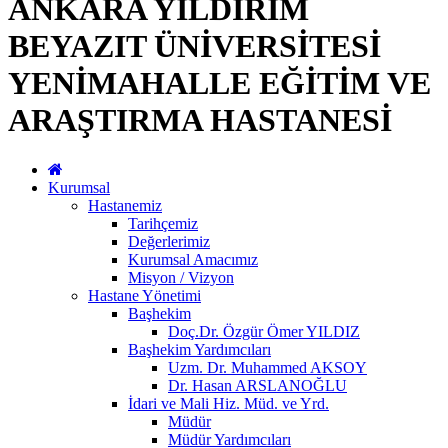
ANKARA YILDIRIM
BEYAZIT ÜNİVERSİTESİ
YENİMAHALLE EĞİTİM VE
ARAŞTIRMA HASTANESİ
Kurumsal
Hastanemiz
Tarihçemiz
Değerlerimiz
Kurumsal Amacımız
Misyon / Vizyon
Hastane Yönetimi
Başhekim
Doç.Dr. Özgür Ömer YILDIZ
Başhekim Yardımcıları
Uzm. Dr. Muhammed AKSOY
Dr. Hasan ARSLANOĞLU
İdari ve Mali Hiz. Müd. ve Yrd.
Müdür
Müdür Yardımcıları