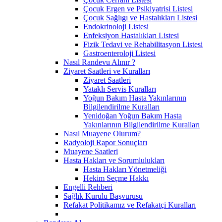
Çocuk Ergen ve Psikiyatrisi Listesi
Çocuk Sağlıgı ve Hastalıkları Listesi
Endokrinoloji Listesi
Enfeksiyon Hastalıkları Listesi
Fizik Tedavi ve Rehabilitasyon Listesi
Gastroenteroloji Listesi
Nasıl Randevu Alınır ?
Ziyaret Saatleri ve Kuralları
Ziyaret Saatleri
Yataklı Servis Kuralları
Yoğun Bakım Hasta Yakınlarının
Bilgilendirilme Kuralları
Yenidoğan Yoğun Bakım Hasta
Yakınlarının Bilgilendirilme Kuralları
Nasıl Muayene Olurum?
Radyoloji Rapor Sonuçları
Muayene Saatleri
Hasta Hakları ve Sorumlulukları
Hasta Hakları Yönetmeliği
Hekim Seçme Hakkı
Engelli Rehberi
Sağlık Kurulu Başvurusu
Refakat Politikamız ve Refakatçi Kuralları