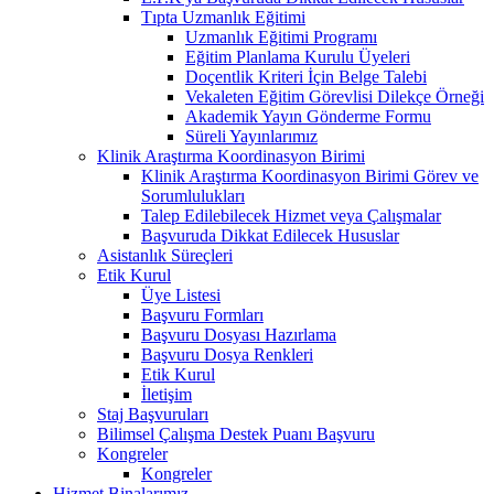
Tıpta Uzmanlık Eğitimi
Uzmanlık Eğitimi Programı
Eğitim Planlama Kurulu Üyeleri
Doçentlik Kriteri İçin Belge Talebi
Vekaleten Eğitim Görevlisi Dilekçe Örneği
Akademik Yayın Gönderme Formu
Süreli Yayınlarımız
Klinik Araştırma Koordinasyon Birimi
Klinik Araştırma Koordinasyon Birimi Görev ve
Sorumlulukları
Talep Edilebilecek Hizmet veya Çalışmalar
Başvuruda Dikkat Edilecek Hususlar
Asistanlık Süreçleri
Etik Kurul
Üye Listesi
Başvuru Formları
Başvuru Dosyası Hazırlama
Başvuru Dosya Renkleri
Etik Kurul
İletişim
Staj Başvuruları
Bilimsel Çalışma Destek Puanı Başvuru
Kongreler
Kongreler
Hizmet Binalarımız