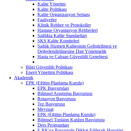
Kalite Yönetim
Kalite Politikası
Kalite Organizasyon Şeması
Faaliyetler
Klinik Rehber ve Protokoller
Hastane Oryantasyon Rehberleri
Sağlıkta Kalite Standartları
SKS Kalite Komiteleri
Sağlık Hizmeti Kalitesinin Geliştirilmesi ve
Değerlendirilmesine Dair Yönetmelik
Hasta ve Çalışan Güvenliği Genelgesi
Bilgi Güvenliği Politikası
Enerji Yönetimi Politikası
Akademik
EPK (Eğitim Planlama Kurulu)
EPK Başvuruları
Bilimsel Araştırma Başvurusu
Rotasyon Başvurusu
Tez Başvurusu
Mevzuat
EPK (Eğitim Planlama Kurulu)
Bilimsel Toplantı Katılım Başvurusu
Ders Programları
E.P.K'ya Başvuruda Dikkat Edilecek Hususlar