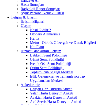
Randevu Al
Hasta Sonuçları
Radyoloji Rapor Sonuçları
Aylık Personel Yemek Listesi
İletişim & Ulaşım
İletişim Bilgileri
Ulaşım
Nasıl Gidilir ?
Otopark Alanlarımız
Harita
Metro - Otobüs Güzergah ve Durak Bilgileri
Kat Planı
Hizmet Binalarımız İletişim
Batıkent Semt Polikliniği
Gimat Semt Polikliniği
İvedik Osb Semt Polikliniği
Ostim Semt Polikliniği
Toplum Ruh Sağlığı Merkezi
Etlik Geleneksel ve Tamamlayıcı Tıp
Uygulamaları Merkezi
Anketlerimiz
Çalışan Geri Bildirim Anketi
Yatan Hasta Deneyim Anketi
Ayaktan Hasta Deneyim Anketi
Acil Servis Hasta Deneyim Anketi