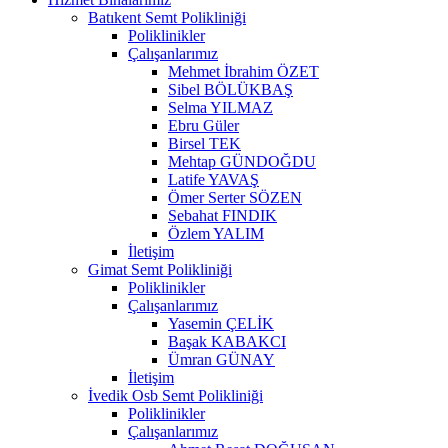
Batıkent Semt Polikliniği
Poliklinikler
Çalışanlarımız
Mehmet İbrahim ÖZET
Sibel BÖLÜKBAŞ
Selma YILMAZ
Ebru Güler
Birsel TEK
Mehtap GÜNDOĞDU
Latife YAVAŞ
Ömer Serter SÖZEN
Sebahat FINDIK
Özlem YALIM
İletişim
Gimat Semt Polikliniği
Poliklinikler
Çalışanlarımız
Yasemin ÇELİK
Başak KABAKCI
Ümran GÜNAY
İletişim
İvedik Osb Semt Polikliniği
Poliklinikler
Çalışanlarımız