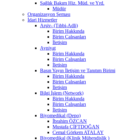
Sağlık Bakım Hiz. Müd. ve Yrd.
Müdür
Organizasyon Şeması
İdari Hizmetler
Arşiv- (Tıbbi-Adli)
Birim Hakkında
Birim Çalışanları
İletişim
Ayniyat
Birim Hakkında
Birim Çalışanları
İletişim
Basın Yayın İletişim ve Tanıtım Birimi
Birim Hakkında
Birim Çalışanları
İletişim
Bilgi İşlem (Network)
Birim Hakkında
Birim Çalışanları
İletişim
Biyomedikal (Depo)
İbrahim ÖZCAN
Mustafa ÇİFTDOĞAN
Cemal Görkem ATALAY
Biyomedikal (Klinik Mühendislik )