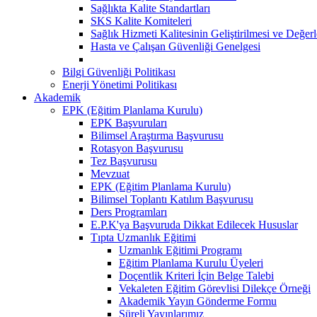
Sağlıkta Kalite Standartları
SKS Kalite Komiteleri
Sağlık Hizmeti Kalitesinin Geliştirilmesi ve Değer
Hasta ve Çalışan Güvenliği Genelgesi
Bilgi Güvenliği Politikası
Enerji Yönetimi Politikası
Akademik
EPK (Eğitim Planlama Kurulu)
EPK Başvuruları
Bilimsel Araştırma Başvurusu
Rotasyon Başvurusu
Tez Başvurusu
Mevzuat
EPK (Eğitim Planlama Kurulu)
Bilimsel Toplantı Katılım Başvurusu
Ders Programları
E.P.K'ya Başvuruda Dikkat Edilecek Hususlar
Tıpta Uzmanlık Eğitimi
Uzmanlık Eğitimi Programı
Eğitim Planlama Kurulu Üyeleri
Doçentlik Kriteri İçin Belge Talebi
Vekaleten Eğitim Görevlisi Dilekçe Örneği
Akademik Yayın Gönderme Formu
Süreli Yayınlarımız