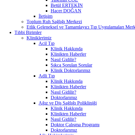
Betül ERTEKİN
Hacer DOĞAN
İletişim
Toplum Ruh Sağlığı Merkezi
Etlik Geleneksel ve Tamamlayıcı Tıp Uygulamaları Merk
Tıbbi Birimler
Kliniklerimiz
Acil Tıp
Klinik Hakkında
Klinikten Haberler
Nasıl Gidilir?
Sıkça Sorulan Sorular
Klinik Doktorlarımız
Adli Tıp
Klinik Hakkında
Klinikten Haberler
Nasıl Gidilir?
Doktorlarımız
Ağız ve Diş Sağlığı Polikliniği
Klinik Hakkında
Klinikten Haberler
Nasıl Gidilir?
Doktor Çalışma Programı
Doktorlarımız