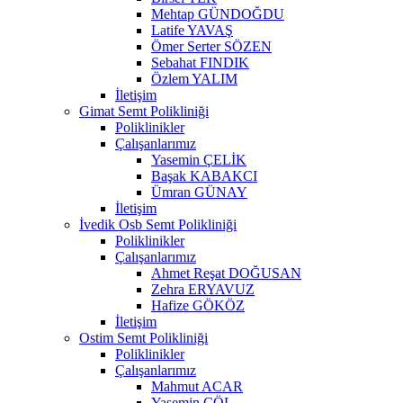
Mehtap GÜNDOĞDU
Latife YAVAŞ
Ömer Serter SÖZEN
Sebahat FINDIK
Özlem YALIM
İletişim
Gimat Semt Polikliniği
Poliklinikler
Çalışanlarımız
Yasemin ÇELİK
Başak KABAKCI
Ümran GÜNAY
İletişim
İvedik Osb Semt Polikliniği
Poliklinikler
Çalışanlarımız
Ahmet Reşat DOĞUSAN
Zehra ERYAVUZ
Hafize GÖKÖZ
İletişim
Ostim Semt Polikliniği
Poliklinikler
Çalışanlarımız
Mahmut ACAR
Yasemin ÇÖL