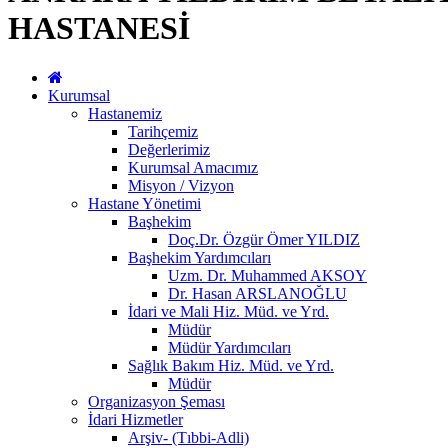
HASTANESİ
Kurumsal
Hastanemiz
Tarihçemiz
Değerlerimiz
Kurumsal Amacımız
Misyon / Vizyon
Hastane Yönetimi
Başhekim
Doç.Dr. Özgür Ömer YILDIZ
Başhekim Yardımcıları
Uzm. Dr. Muhammed AKSOY
Dr. Hasan ARSLANOĞLU
İdari ve Mali Hiz. Müd. ve Yrd.
Müdür
Müdür Yardımcıları
Sağlık Bakım Hiz. Müd. ve Yrd.
Müdür
Organizasyon Şeması
İdari Hizmetler
Arşiv- (Tıbbi-Adli)