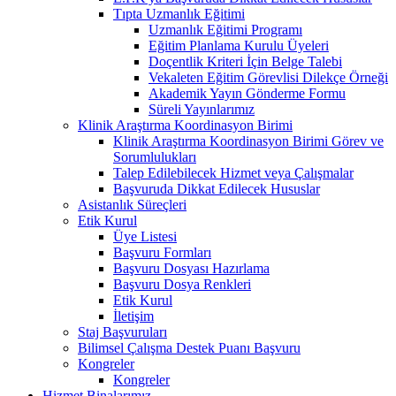
Tıpta Uzmanlık Eğitimi
Uzmanlık Eğitimi Programı
Eğitim Planlama Kurulu Üyeleri
Doçentlik Kriteri İçin Belge Talebi
Vekaleten Eğitim Görevlisi Dilekçe Örneği
Akademik Yayın Gönderme Formu
Süreli Yayınlarımız
Klinik Araştırma Koordinasyon Birimi
Klinik Araştırma Koordinasyon Birimi Görev ve
Sorumlulukları
Talep Edilebilecek Hizmet veya Çalışmalar
Başvuruda Dikkat Edilecek Hususlar
Asistanlık Süreçleri
Etik Kurul
Üye Listesi
Başvuru Formları
Başvuru Dosyası Hazırlama
Başvuru Dosya Renkleri
Etik Kurul
İletişim
Staj Başvuruları
Bilimsel Çalışma Destek Puanı Başvuru
Kongreler
Kongreler
Hizmet Binalarımız