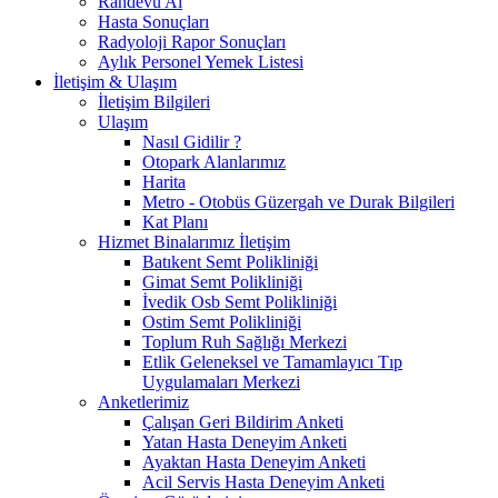
Randevu Al
Hasta Sonuçları
Radyoloji Rapor Sonuçları
Aylık Personel Yemek Listesi
İletişim & Ulaşım
İletişim Bilgileri
Ulaşım
Nasıl Gidilir ?
Otopark Alanlarımız
Harita
Metro - Otobüs Güzergah ve Durak Bilgileri
Kat Planı
Hizmet Binalarımız İletişim
Batıkent Semt Polikliniği
Gimat Semt Polikliniği
İvedik Osb Semt Polikliniği
Ostim Semt Polikliniği
Toplum Ruh Sağlığı Merkezi
Etlik Geleneksel ve Tamamlayıcı Tıp
Uygulamaları Merkezi
Anketlerimiz
Çalışan Geri Bildirim Anketi
Yatan Hasta Deneyim Anketi
Ayaktan Hasta Deneyim Anketi
Acil Servis Hasta Deneyim Anketi