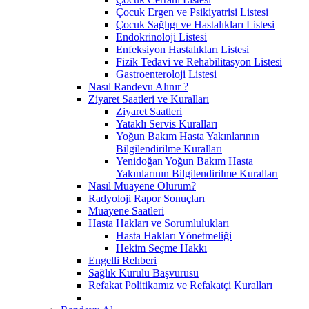
Çocuk Ergen ve Psikiyatrisi Listesi
Çocuk Sağlıgı ve Hastalıkları Listesi
Endokrinoloji Listesi
Enfeksiyon Hastalıkları Listesi
Fizik Tedavi ve Rehabilitasyon Listesi
Gastroenteroloji Listesi
Nasıl Randevu Alınır ?
Ziyaret Saatleri ve Kuralları
Ziyaret Saatleri
Yataklı Servis Kuralları
Yoğun Bakım Hasta Yakınlarının
Bilgilendirilme Kuralları
Yenidoğan Yoğun Bakım Hasta
Yakınlarının Bilgilendirilme Kuralları
Nasıl Muayene Olurum?
Radyoloji Rapor Sonuçları
Muayene Saatleri
Hasta Hakları ve Sorumlulukları
Hasta Hakları Yönetmeliği
Hekim Seçme Hakkı
Engelli Rehberi
Sağlık Kurulu Başvurusu
Refakat Politikamız ve Refakatçi Kuralları