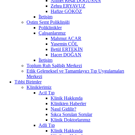
Ahmet Reşat DOĞUSAN
Zehra ERYAVUZ
Hafize GÖKÖZ
İletişim
Ostim Semt Polikliniği
Poliklinikler
Çalışanlarımız
Mahmut ACAR
Yasemin ÇÖL
Betül ERTEKİN
Hacer DOĞAN
İletişim
Toplum Ruh Sağlığı Merkezi
Etlik Geleneksel ve Tamamlayıcı Tıp Uygulamaları
Merkezi
Tıbbi Birimler
Kliniklerimiz
Acil Tıp
Klinik Hakkında
Klinikten Haberler
Nasıl Gidilir?
Sıkça Sorulan Sorular
Klinik Doktorlarımız
Adli Tıp
Klinik Hakkında