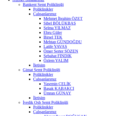
Batıkent Semt Polikliniği
Poliklinikler
Çalışanlarımız
Mehmet İbrahim ÖZET
Sibel BÖLÜKBAŞ
Selma YILMAZ
Ebru Güler
Birsel TEK
Mehtap GÜNDOĞDU
Latife YAVAŞ
Ömer Serter SÖZEN
Sebahat FINDIK
Özlem YALIM
İletişim
Gimat Semt Polikliniği
Poliklinikler
Çalışanlarımız
Yasemin ÇELİK
Başak KABAKCI
Ümran GÜNAY
İletişim
İvedik Osb Semt Polikliniği
Poliklinikler
Çalışanlarımız