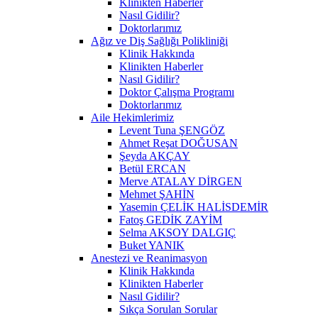
Klinikten Haberler
Nasıl Gidilir?
Doktorlarımız
Ağız ve Diş Sağlığı Polikliniği
Klinik Hakkında
Klinikten Haberler
Nasıl Gidilir?
Doktor Çalışma Programı
Doktorlarımız
Aile Hekimlerimiz
Levent Tuna ŞENGÖZ
Ahmet Reşat DOĞUSAN
Şeyda AKÇAY
Betül ERCAN
Merve ATALAY DİRGEN
Mehmet ŞAHİN
Yasemin ÇELİK HALİSDEMİR
Fatoş GEDİK ZAYİM
Selma AKSOY DALGIÇ
Buket YANIK
Anestezi ve Reanimasyon
Klinik Hakkında
Klinikten Haberler
Nasıl Gidilir?
Sıkça Sorulan Sorular