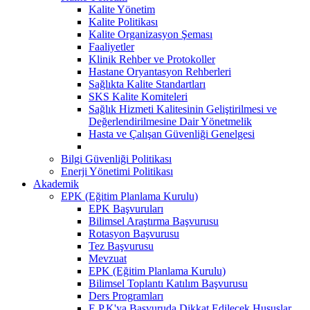
Kalite Yönetim
Kalite Politikası
Kalite Organizasyon Şeması
Faaliyetler
Klinik Rehber ve Protokoller
Hastane Oryantasyon Rehberleri
Sağlıkta Kalite Standartları
SKS Kalite Komiteleri
Sağlık Hizmeti Kalitesinin Geliştirilmesi ve
Değerlendirilmesine Dair Yönetmelik
Hasta ve Çalışan Güvenliği Genelgesi
Bilgi Güvenliği Politikası
Enerji Yönetimi Politikası
Akademik
EPK (Eğitim Planlama Kurulu)
EPK Başvuruları
Bilimsel Araştırma Başvurusu
Rotasyon Başvurusu
Tez Başvurusu
Mevzuat
EPK (Eğitim Planlama Kurulu)
Bilimsel Toplantı Katılım Başvurusu
Ders Programları
E.P.K'ya Başvuruda Dikkat Edilecek Hususlar