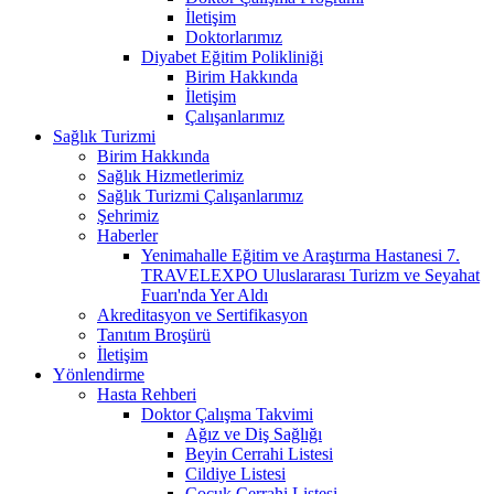
İletişim
Doktorlarımız
Diyabet Eğitim Polikliniği
Birim Hakkında
İletişim
Çalışanlarımız
Sağlık Turizmi
Birim Hakkında
Sağlık Hizmetlerimiz
Sağlık Turizmi Çalışanlarımız
Şehrimiz
Haberler
Yenimahalle Eğitim ve Araştırma Hastanesi 7.
TRAVELEXPO Uluslararası Turizm ve Seyahat
Fuarı'nda Yer Aldı
Akreditasyon ve Sertifikasyon
Tanıtım Broşürü
İletişim
Yönlendirme
Hasta Rehberi
Doktor Çalışma Takvimi
Ağız ve Diş Sağlığı
Beyin Cerrahi Listesi
Cildiye Listesi
Çocuk Cerrahi Listesi