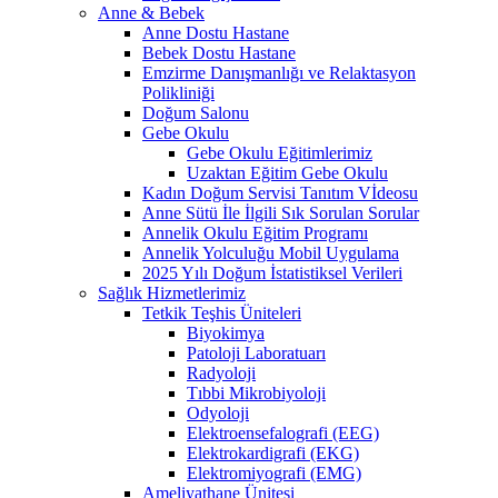
Anne & Bebek
Anne Dostu Hastane
Bebek Dostu Hastane
Emzirme Danışmanlığı ve Relaktasyon
Polikliniği
Doğum Salonu
Gebe Okulu
Gebe Okulu Eğitimlerimiz
Uzaktan Eğitim Gebe Okulu
Kadın Doğum Servisi Tanıtım Vİdeosu
Anne Sütü İle İlgili Sık Sorulan Sorular
Annelik Okulu Eğitim Programı
Annelik Yolculuğu Mobil Uygulama
2025 Yılı Doğum İstatistiksel Verileri
Sağlık Hizmetlerimiz
Tetkik Teşhis Üniteleri
Biyokimya
Patoloji Laboratuarı
Radyoloji
Tıbbi Mikrobiyoloji
Odyoloji
Elektroensefalografi (EEG)
Elektrokardigrafi (EKG)
Elektromiyografi (EMG)
Ameliyathane Ünitesi