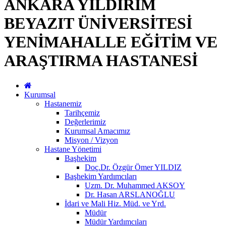
ANKARA YILDIRIM
BEYAZIT ÜNİVERSİTESİ
YENİMAHALLE EĞİTİM VE
ARAŞTIRMA HASTANESİ
Kurumsal
Hastanemiz
Tarihçemiz
Değerlerimiz
Kurumsal Amacımız
Misyon / Vizyon
Hastane Yönetimi
Başhekim
Doç.Dr. Özgür Ömer YILDIZ
Başhekim Yardımcıları
Uzm. Dr. Muhammed AKSOY
Dr. Hasan ARSLANOĞLU
İdari ve Mali Hiz. Müd. ve Yrd.
Müdür
Müdür Yardımcıları