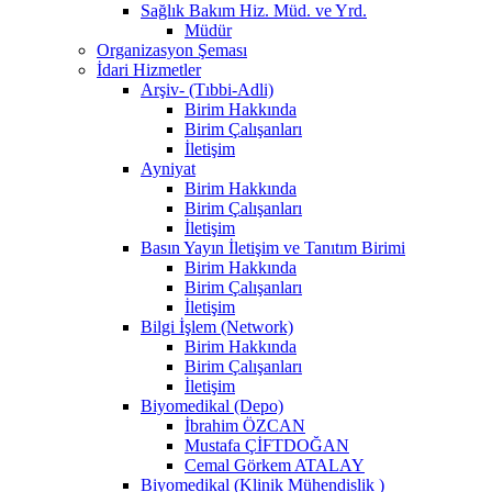
Sağlık Bakım Hiz. Müd. ve Yrd.
Müdür
Organizasyon Şeması
İdari Hizmetler
Arşiv- (Tıbbi-Adli)
Birim Hakkında
Birim Çalışanları
İletişim
Ayniyat
Birim Hakkında
Birim Çalışanları
İletişim
Basın Yayın İletişim ve Tanıtım Birimi
Birim Hakkında
Birim Çalışanları
İletişim
Bilgi İşlem (Network)
Birim Hakkında
Birim Çalışanları
İletişim
Biyomedikal (Depo)
İbrahim ÖZCAN
Mustafa ÇİFTDOĞAN
Cemal Görkem ATALAY
Biyomedikal (Klinik Mühendislik )