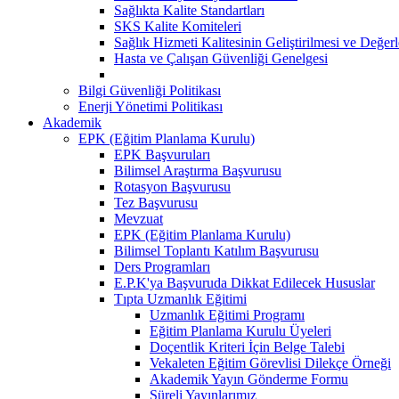
Sağlıkta Kalite Standartları
SKS Kalite Komiteleri
Sağlık Hizmeti Kalitesinin Geliştirilmesi ve Değer
Hasta ve Çalışan Güvenliği Genelgesi
Bilgi Güvenliği Politikası
Enerji Yönetimi Politikası
Akademik
EPK (Eğitim Planlama Kurulu)
EPK Başvuruları
Bilimsel Araştırma Başvurusu
Rotasyon Başvurusu
Tez Başvurusu
Mevzuat
EPK (Eğitim Planlama Kurulu)
Bilimsel Toplantı Katılım Başvurusu
Ders Programları
E.P.K'ya Başvuruda Dikkat Edilecek Hususlar
Tıpta Uzmanlık Eğitimi
Uzmanlık Eğitimi Programı
Eğitim Planlama Kurulu Üyeleri
Doçentlik Kriteri İçin Belge Talebi
Vekaleten Eğitim Görevlisi Dilekçe Örneği
Akademik Yayın Gönderme Formu
Süreli Yayınlarımız