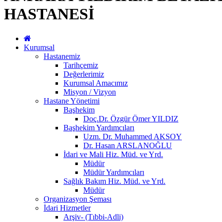
HASTANESİ
Kurumsal
Hastanemiz
Tarihçemiz
Değerlerimiz
Kurumsal Amacımız
Misyon / Vizyon
Hastane Yönetimi
Başhekim
Doç.Dr. Özgür Ömer YILDIZ
Başhekim Yardımcıları
Uzm. Dr. Muhammed AKSOY
Dr. Hasan ARSLANOĞLU
İdari ve Mali Hiz. Müd. ve Yrd.
Müdür
Müdür Yardımcıları
Sağlık Bakım Hiz. Müd. ve Yrd.
Müdür
Organizasyon Şeması
İdari Hizmetler
Arşiv- (Tıbbi-Adli)