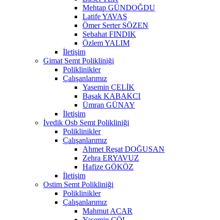
Mehtap GÜNDOĞDU
Latife YAVAŞ
Ömer Serter SÖZEN
Sebahat FINDIK
Özlem YALIM
İletişim
Gimat Semt Polikliniği
Poliklinikler
Çalışanlarımız
Yasemin ÇELİK
Başak KABAKCI
Ümran GÜNAY
İletişim
İvedik Osb Semt Polikliniği
Poliklinikler
Çalışanlarımız
Ahmet Reşat DOĞUSAN
Zehra ERYAVUZ
Hafize GÖKÖZ
İletişim
Ostim Semt Polikliniği
Poliklinikler
Çalışanlarımız
Mahmut ACAR
Yasemin ÇÖL