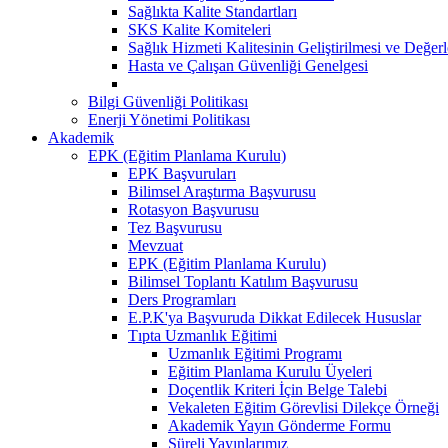
Sağlıkta Kalite Standartları
SKS Kalite Komiteleri
Sağlık Hizmeti Kalitesinin Geliştirilmesi ve Değer
Hasta ve Çalışan Güvenliği Genelgesi
Bilgi Güvenliği Politikası
Enerji Yönetimi Politikası
Akademik
EPK (Eğitim Planlama Kurulu)
EPK Başvuruları
Bilimsel Araştırma Başvurusu
Rotasyon Başvurusu
Tez Başvurusu
Mevzuat
EPK (Eğitim Planlama Kurulu)
Bilimsel Toplantı Katılım Başvurusu
Ders Programları
E.P.K'ya Başvuruda Dikkat Edilecek Hususlar
Tıpta Uzmanlık Eğitimi
Uzmanlık Eğitimi Programı
Eğitim Planlama Kurulu Üyeleri
Doçentlik Kriteri İçin Belge Talebi
Vekaleten Eğitim Görevlisi Dilekçe Örneği
Akademik Yayın Gönderme Formu
Süreli Yayınlarımız