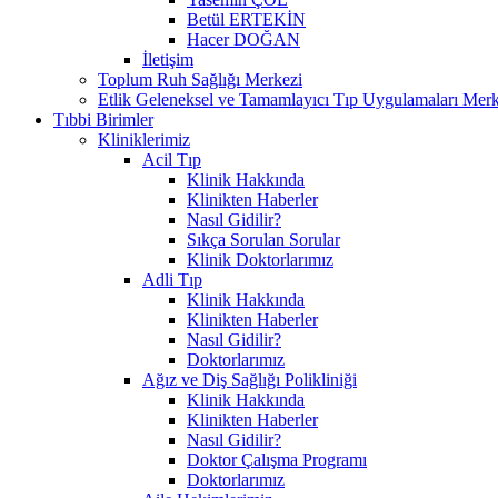
Betül ERTEKİN
Hacer DOĞAN
İletişim
Toplum Ruh Sağlığı Merkezi
Etlik Geleneksel ve Tamamlayıcı Tıp Uygulamaları Merk
Tıbbi Birimler
Kliniklerimiz
Acil Tıp
Klinik Hakkında
Klinikten Haberler
Nasıl Gidilir?
Sıkça Sorulan Sorular
Klinik Doktorlarımız
Adli Tıp
Klinik Hakkında
Klinikten Haberler
Nasıl Gidilir?
Doktorlarımız
Ağız ve Diş Sağlığı Polikliniği
Klinik Hakkında
Klinikten Haberler
Nasıl Gidilir?
Doktor Çalışma Programı
Doktorlarımız