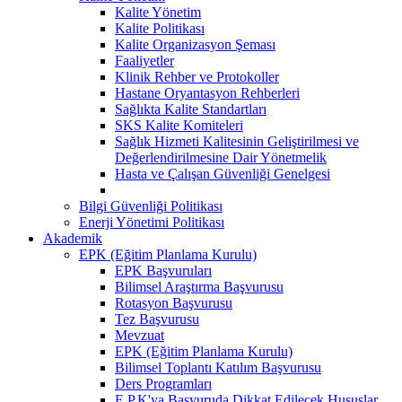
Kalite Yönetim
Kalite Politikası
Kalite Organizasyon Şeması
Faaliyetler
Klinik Rehber ve Protokoller
Hastane Oryantasyon Rehberleri
Sağlıkta Kalite Standartları
SKS Kalite Komiteleri
Sağlık Hizmeti Kalitesinin Geliştirilmesi ve
Değerlendirilmesine Dair Yönetmelik
Hasta ve Çalışan Güvenliği Genelgesi
Bilgi Güvenliği Politikası
Enerji Yönetimi Politikası
Akademik
EPK (Eğitim Planlama Kurulu)
EPK Başvuruları
Bilimsel Araştırma Başvurusu
Rotasyon Başvurusu
Tez Başvurusu
Mevzuat
EPK (Eğitim Planlama Kurulu)
Bilimsel Toplantı Katılım Başvurusu
Ders Programları
E.P.K'ya Başvuruda Dikkat Edilecek Hususlar