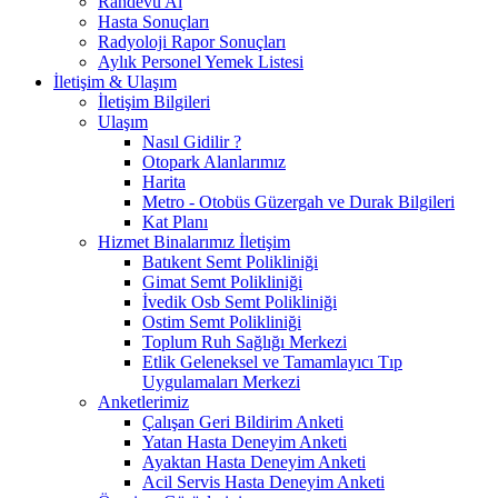
Randevu Al
Hasta Sonuçları
Radyoloji Rapor Sonuçları
Aylık Personel Yemek Listesi
İletişim & Ulaşım
İletişim Bilgileri
Ulaşım
Nasıl Gidilir ?
Otopark Alanlarımız
Harita
Metro - Otobüs Güzergah ve Durak Bilgileri
Kat Planı
Hizmet Binalarımız İletişim
Batıkent Semt Polikliniği
Gimat Semt Polikliniği
İvedik Osb Semt Polikliniği
Ostim Semt Polikliniği
Toplum Ruh Sağlığı Merkezi
Etlik Geleneksel ve Tamamlayıcı Tıp
Uygulamaları Merkezi
Anketlerimiz
Çalışan Geri Bildirim Anketi
Yatan Hasta Deneyim Anketi
Ayaktan Hasta Deneyim Anketi
Acil Servis Hasta Deneyim Anketi