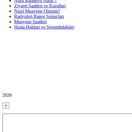
Nasıl Randevu Alınır ?
Ziyaret Saatleri ve Kuralları
Nasıl Muayene Olurum?
Radyoloji Rapor Sonuçları
Muayene Saatleri
Hasta Hakları ve Sorumlulukları
2026
×