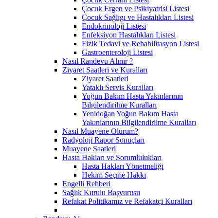
Çocuk Ergen ve Psikiyatrisi Listesi
Çocuk Sağlıgı ve Hastalıkları Listesi
Endokrinoloji Listesi
Enfeksiyon Hastalıkları Listesi
Fizik Tedavi ve Rehabilitasyon Listesi
Gastroenteroloji Listesi
Nasıl Randevu Alınır ?
Ziyaret Saatleri ve Kuralları
Ziyaret Saatleri
Yataklı Servis Kuralları
Yoğun Bakım Hasta Yakınlarının
Bilgilendirilme Kuralları
Yenidoğan Yoğun Bakım Hasta
Yakınlarının Bilgilendirilme Kuralları
Nasıl Muayene Olurum?
Radyoloji Rapor Sonuçları
Muayene Saatleri
Hasta Hakları ve Sorumlulukları
Hasta Hakları Yönetmeliği
Hekim Seçme Hakkı
Engelli Rehberi
Sağlık Kurulu Başvurusu
Refakat Politikamız ve Refakatçi Kuralları