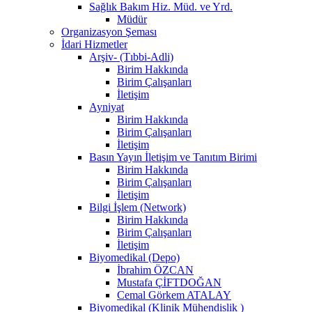
Sağlık Bakım Hiz. Müd. ve Yrd.
Müdür
Organizasyon Şeması
İdari Hizmetler
Arşiv- (Tıbbi-Adli)
Birim Hakkında
Birim Çalışanları
İletişim
Ayniyat
Birim Hakkında
Birim Çalışanları
İletişim
Basın Yayın İletişim ve Tanıtım Birimi
Birim Hakkında
Birim Çalışanları
İletişim
Bilgi İşlem (Network)
Birim Hakkında
Birim Çalışanları
İletişim
Biyomedikal (Depo)
İbrahim ÖZCAN
Mustafa ÇİFTDOĞAN
Cemal Görkem ATALAY
Biyomedikal (Klinik Mühendislik )