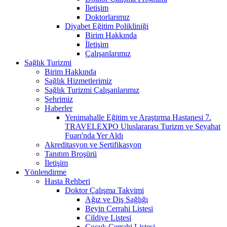
İletişim
Doktorlarımız
Diyabet Eğitim Polikliniği
Birim Hakkında
İletişim
Çalışanlarımız
Sağlık Turizmi
Birim Hakkında
Sağlık Hizmetlerimiz
Sağlık Turizmi Çalışanlarımız
Şehrimiz
Haberler
Yenimahalle Eğitim ve Araştırma Hastanesi 7.
TRAVELEXPO Uluslararası Turizm ve Seyahat
Fuarı'nda Yer Aldı
Akreditasyon ve Sertifikasyon
Tanıtım Broşürü
İletişim
Yönlendirme
Hasta Rehberi
Doktor Çalışma Takvimi
Ağız ve Diş Sağlığı
Beyin Cerrahi Listesi
Cildiye Listesi
Çocuk Cerrahi Listesi