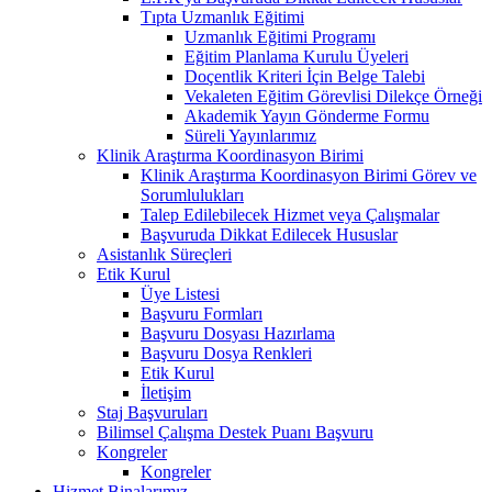
Tıpta Uzmanlık Eğitimi
Uzmanlık Eğitimi Programı
Eğitim Planlama Kurulu Üyeleri
Doçentlik Kriteri İçin Belge Talebi
Vekaleten Eğitim Görevlisi Dilekçe Örneği
Akademik Yayın Gönderme Formu
Süreli Yayınlarımız
Klinik Araştırma Koordinasyon Birimi
Klinik Araştırma Koordinasyon Birimi Görev ve
Sorumlulukları
Talep Edilebilecek Hizmet veya Çalışmalar
Başvuruda Dikkat Edilecek Hususlar
Asistanlık Süreçleri
Etik Kurul
Üye Listesi
Başvuru Formları
Başvuru Dosyası Hazırlama
Başvuru Dosya Renkleri
Etik Kurul
İletişim
Staj Başvuruları
Bilimsel Çalışma Destek Puanı Başvuru
Kongreler
Kongreler
Hizmet Binalarımız