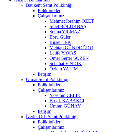
Batıkent Semt Polikliniği
Poliklinikler
Çalışanlarımız
Mehmet İbrahim ÖZET
Sibel BÖLÜKBAŞ
Selma YILMAZ
Ebru Güler
Birsel TEK
Mehtap GÜNDOĞDU
Latife YAVAŞ
Ömer Serter SÖZEN
Sebahat FINDIK
Özlem YALIM
İletişim
Gimat Semt Polikliniği
Poliklinikler
Çalışanlarımız
Yasemin ÇELİK
Başak KABAKCI
Ümran GÜNAY
İletişim
İvedik Osb Semt Polikliniği
Poliklinikler
Çalışanlarımız