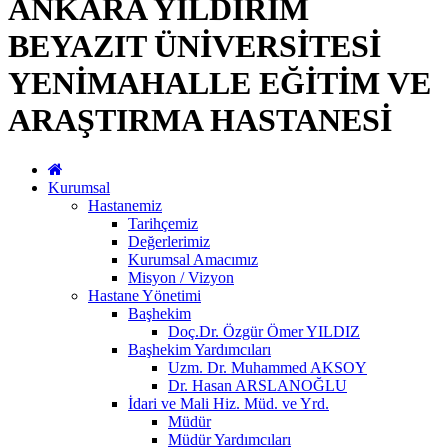
ANKARA YILDIRIM
BEYAZIT ÜNİVERSİTESİ
YENİMAHALLE EĞİTİM VE
ARAŞTIRMA HASTANESİ
Kurumsal
Hastanemiz
Tarihçemiz
Değerlerimiz
Kurumsal Amacımız
Misyon / Vizyon
Hastane Yönetimi
Başhekim
Doç.Dr. Özgür Ömer YILDIZ
Başhekim Yardımcıları
Uzm. Dr. Muhammed AKSOY
Dr. Hasan ARSLANOĞLU
İdari ve Mali Hiz. Müd. ve Yrd.
Müdür
Müdür Yardımcıları