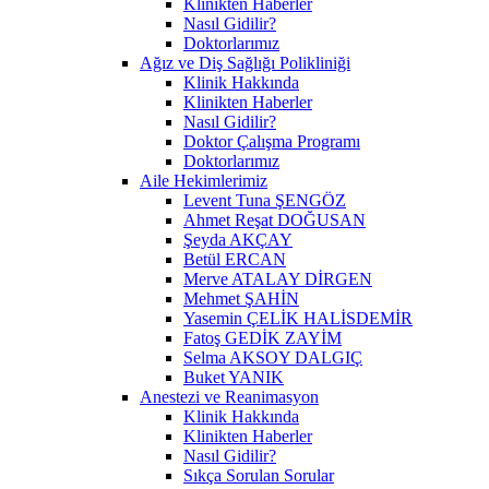
Klinikten Haberler
Nasıl Gidilir?
Doktorlarımız
Ağız ve Diş Sağlığı Polikliniği
Klinik Hakkında
Klinikten Haberler
Nasıl Gidilir?
Doktor Çalışma Programı
Doktorlarımız
Aile Hekimlerimiz
Levent Tuna ŞENGÖZ
Ahmet Reşat DOĞUSAN
Şeyda AKÇAY
Betül ERCAN
Merve ATALAY DİRGEN
Mehmet ŞAHİN
Yasemin ÇELİK HALİSDEMİR
Fatoş GEDİK ZAYİM
Selma AKSOY DALGIÇ
Buket YANIK
Anestezi ve Reanimasyon
Klinik Hakkında
Klinikten Haberler
Nasıl Gidilir?
Sıkça Sorulan Sorular