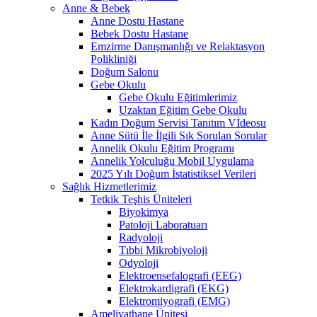
Anne & Bebek
Anne Dostu Hastane
Bebek Dostu Hastane
Emzirme Danışmanlığı ve Relaktasyon
Polikliniği
Doğum Salonu
Gebe Okulu
Gebe Okulu Eğitimlerimiz
Uzaktan Eğitim Gebe Okulu
Kadın Doğum Servisi Tanıtım Vİdeosu
Anne Sütü İle İlgili Sık Sorulan Sorular
Annelik Okulu Eğitim Programı
Annelik Yolculuğu Mobil Uygulama
2025 Yılı Doğum İstatistiksel Verileri
Sağlık Hizmetlerimiz
Tetkik Teşhis Üniteleri
Biyokimya
Patoloji Laboratuarı
Radyoloji
Tıbbi Mikrobiyoloji
Odyoloji
Elektroensefalografi (EEG)
Elektrokardigrafi (EKG)
Elektromiyografi (EMG)
Ameliyathane Ünitesi