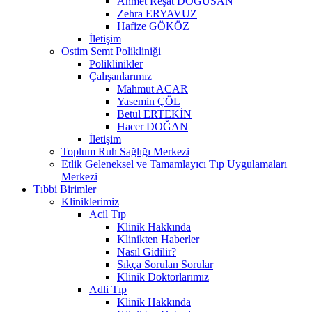
Ahmet Reşat DOĞUSAN
Zehra ERYAVUZ
Hafize GÖKÖZ
İletişim
Ostim Semt Polikliniği
Poliklinikler
Çalışanlarımız
Mahmut ACAR
Yasemin ÇÖL
Betül ERTEKİN
Hacer DOĞAN
İletişim
Toplum Ruh Sağlığı Merkezi
Etlik Geleneksel ve Tamamlayıcı Tıp Uygulamaları
Merkezi
Tıbbi Birimler
Kliniklerimiz
Acil Tıp
Klinik Hakkında
Klinikten Haberler
Nasıl Gidilir?
Sıkça Sorulan Sorular
Klinik Doktorlarımız
Adli Tıp
Klinik Hakkında