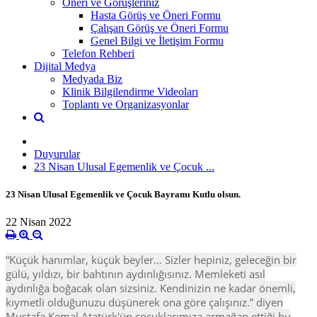
Öneri ve Görüşleriniz
Hasta Görüş ve Öneri Formu
Çalışan Görüş ve Öneri Formu
Genel Bilgi ve İletişim Formu
Telefon Rehberi
Dijital Medya
Medyada Biz
Klinik Bilgilendirme Videoları
Toplantı ve Organizasyonlar
Duyurular
23 Nisan Ulusal Egemenlik ve Çocuk ...
23 Nisan Ulusal Egemenlik ve Çocuk Bayramı Kutlu olsun.
22 Nisan 2022
“Küçük hanımlar, küçük beyler… Sizler hepiniz, geleceğin bir
gülü, yıldızı, bir bahtının aydınlığısınız. Memleketi asıl
aydınlığa boğacak olan sizsiniz. Kendinizin ne kadar önemli,
kıymetli olduğunuzu düşünerek ona göre çalışınız.” diyen
Mustafa Kemal Atatürk'ün çocuklarımıza armağan ettiği bu