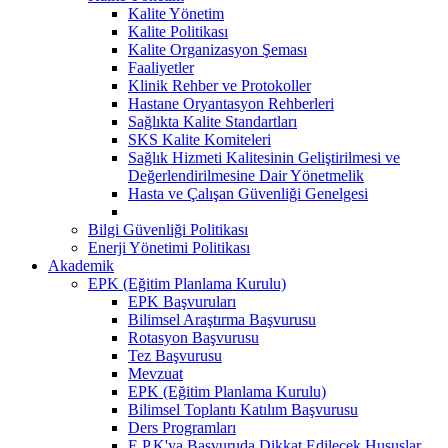
Kalite Yönetim
Kalite Politikası
Kalite Organizasyon Şeması
Faaliyetler
Klinik Rehber ve Protokoller
Hastane Oryantasyon Rehberleri
Sağlıkta Kalite Standartları
SKS Kalite Komiteleri
Sağlık Hizmeti Kalitesinin Geliştirilmesi ve
Değerlendirilmesine Dair Yönetmelik
Hasta ve Çalışan Güvenliği Genelgesi
Bilgi Güvenliği Politikası
Enerji Yönetimi Politikası
Akademik
EPK (Eğitim Planlama Kurulu)
EPK Başvuruları
Bilimsel Araştırma Başvurusu
Rotasyon Başvurusu
Tez Başvurusu
Mevzuat
EPK (Eğitim Planlama Kurulu)
Bilimsel Toplantı Katılım Başvurusu
Ders Programları
E.P.K'ya Başvuruda Dikkat Edilecek Hususlar