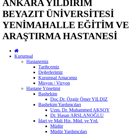
ANKARA YILDIRIM
BEYAZIT ÜNİVERSİTESİ
YENİMAHALLE EĞİTİM VE
ARAŞTIRMA HASTANESİ
Kurumsal
Hastanemiz
Tarihçemiz
Değerlerimiz
Kurumsal Amacımız
Misyon / Vizyon
Hastane Yönetimi
Başhekim
Doç.Dr. Özgür Ömer YILDIZ
Başhekim Yardımcıları
Uzm. Dr. Muhammed AKSOY
Dr. Hasan ARSLANOĞLU
İdari ve Mali Hiz. Müd. ve Yrd.
Müdür
Müdür Yardımcıları