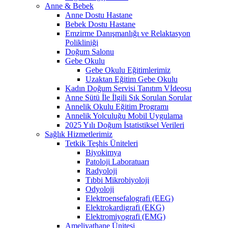
Anne & Bebek
Anne Dostu Hastane
Bebek Dostu Hastane
Emzirme Danışmanlığı ve Relaktasyon
Polikliniği
Doğum Salonu
Gebe Okulu
Gebe Okulu Eğitimlerimiz
Uzaktan Eğitim Gebe Okulu
Kadın Doğum Servisi Tanıtım Vİdeosu
Anne Sütü İle İlgili Sık Sorulan Sorular
Annelik Okulu Eğitim Programı
Annelik Yolculuğu Mobil Uygulama
2025 Yılı Doğum İstatistiksel Verileri
Sağlık Hizmetlerimiz
Tetkik Teşhis Üniteleri
Biyokimya
Patoloji Laboratuarı
Radyoloji
Tıbbi Mikrobiyoloji
Odyoloji
Elektroensefalografi (EEG)
Elektrokardigrafi (EKG)
Elektromiyografi (EMG)
Ameliyathane Ünitesi