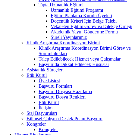
Tıpta Uzmanlık Eğitimi
Uzmanlık Eğitimi Programı
Eğitim Planlama Kurulu Üyeleri
Doçentlik Kriteri İçin Belge Talebi
Vekaleten Eğitim Görevlisi Dilekçe Örneği
Akademik Yayın Gönderme Formu
Süreli Yayınlarımız
Klinik Araştırma Koordinasyon Birimi
Klinik Araştırma Koordinasyon Birimi Görev ve
Sorumlulukları
Talep Edilebilecek Hizmet veya Çalışmalar
Başvuruda Dikkat Edilecek Hususlar
Asistanlık Süreçleri
Etik Kurul
Üye Listesi
Başvuru Formları
Başvuru Dosyası Hazırlama
Başvuru Dosya Renkleri
Etik Kurul
İletişim
Staj Başvuruları
Bilimsel Çalışma Destek Puanı Başvuru
Kongreler
Kongreler
Hizmet Binalarımız