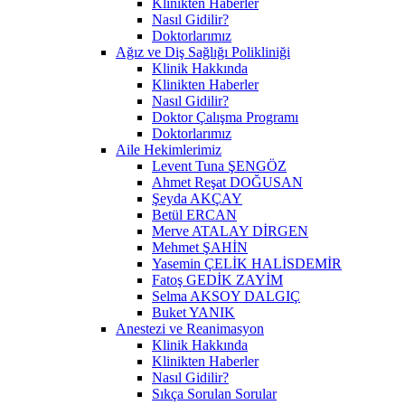
Klinikten Haberler
Nasıl Gidilir?
Doktorlarımız
Ağız ve Diş Sağlığı Polikliniği
Klinik Hakkında
Klinikten Haberler
Nasıl Gidilir?
Doktor Çalışma Programı
Doktorlarımız
Aile Hekimlerimiz
Levent Tuna ŞENGÖZ
Ahmet Reşat DOĞUSAN
Şeyda AKÇAY
Betül ERCAN
Merve ATALAY DİRGEN
Mehmet ŞAHİN
Yasemin ÇELİK HALİSDEMİR
Fatoş GEDİK ZAYİM
Selma AKSOY DALGIÇ
Buket YANIK
Anestezi ve Reanimasyon
Klinik Hakkında
Klinikten Haberler
Nasıl Gidilir?
Sıkça Sorulan Sorular