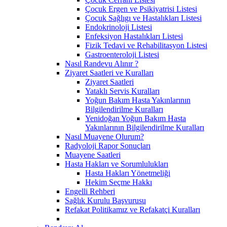
Çocuk Ergen ve Psikiyatrisi Listesi
Çocuk Sağlıgı ve Hastalıkları Listesi
Endokrinoloji Listesi
Enfeksiyon Hastalıkları Listesi
Fizik Tedavi ve Rehabilitasyon Listesi
Gastroenteroloji Listesi
Nasıl Randevu Alınır ?
Ziyaret Saatleri ve Kuralları
Ziyaret Saatleri
Yataklı Servis Kuralları
Yoğun Bakım Hasta Yakınlarının
Bilgilendirilme Kuralları
Yenidoğan Yoğun Bakım Hasta
Yakınlarının Bilgilendirilme Kuralları
Nasıl Muayene Olurum?
Radyoloji Rapor Sonuçları
Muayene Saatleri
Hasta Hakları ve Sorumlulukları
Hasta Hakları Yönetmeliği
Hekim Seçme Hakkı
Engelli Rehberi
Sağlık Kurulu Başvurusu
Refakat Politikamız ve Refakatçi Kuralları