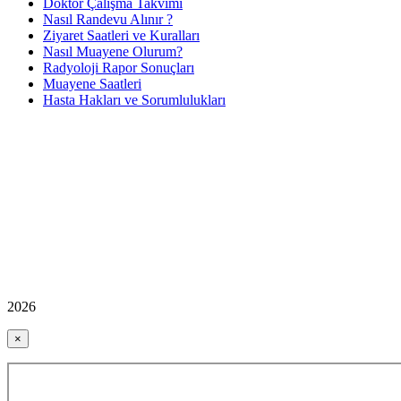
Doktor Çalışma Takvimi
Nasıl Randevu Alınır ?
Ziyaret Saatleri ve Kuralları
Nasıl Muayene Olurum?
Radyoloji Rapor Sonuçları
Muayene Saatleri
Hasta Hakları ve Sorumlulukları
2026
×