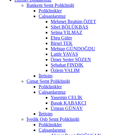
Batıkent Semt Polikliniği
Poliklinikler
Çalışanlarımız
Mehmet İbrahim ÖZET
Sibel BÖLÜKBAŞ
Selma YILMAZ
Ebru Güler
Birsel TEK
Mehtap GÜNDOĞDU
Latife YAVAŞ
Ömer Serter SÖZEN
Sebahat FINDIK
Özlem YALIM
İletişim
Gimat Semt Polikliniği
Poliklinikler
Çalışanlarımız
Yasemin ÇELİK
Başak KABAKCI
Ümran GÜNAY
İletişim
İvedik Osb Semt Polikliniği
Poliklinikler
Çalışanlarımız