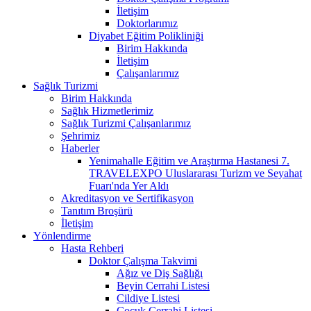
İletişim
Doktorlarımız
Diyabet Eğitim Polikliniği
Birim Hakkında
İletişim
Çalışanlarımız
Sağlık Turizmi
Birim Hakkında
Sağlık Hizmetlerimiz
Sağlık Turizmi Çalışanlarımız
Şehrimiz
Haberler
Yenimahalle Eğitim ve Araştırma Hastanesi 7.
TRAVELEXPO Uluslararası Turizm ve Seyahat
Fuarı'nda Yer Aldı
Akreditasyon ve Sertifikasyon
Tanıtım Broşürü
İletişim
Yönlendirme
Hasta Rehberi
Doktor Çalışma Takvimi
Ağız ve Diş Sağlığı
Beyin Cerrahi Listesi
Cildiye Listesi
Çocuk Cerrahi Listesi