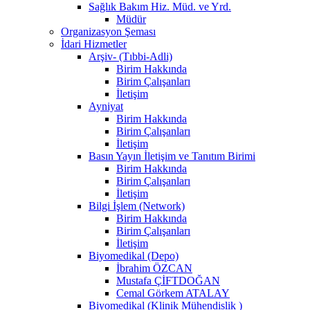
Sağlık Bakım Hiz. Müd. ve Yrd.
Müdür
Organizasyon Şeması
İdari Hizmetler
Arşiv- (Tıbbi-Adli)
Birim Hakkında
Birim Çalışanları
İletişim
Ayniyat
Birim Hakkında
Birim Çalışanları
İletişim
Basın Yayın İletişim ve Tanıtım Birimi
Birim Hakkında
Birim Çalışanları
İletişim
Bilgi İşlem (Network)
Birim Hakkında
Birim Çalışanları
İletişim
Biyomedikal (Depo)
İbrahim ÖZCAN
Mustafa ÇİFTDOĞAN
Cemal Görkem ATALAY
Biyomedikal (Klinik Mühendislik )