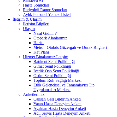
Randevu Al
Hasta Sonuçları
Radyoloji Rapor Sonuçları
Aylık Personel Yemek Listesi
İletişim & Ulaşım
İletişim Bilgileri
Ulaşım
Nasıl Gidilir ?
Otopark Alanlarımız
Harita
Metro - Otobüs Güzergah ve Durak Bilgileri
Kat Planı
Hizmet Binalarımız İletişim
Batıkent Semt Polikliniği
Gimat Semt Polikliniği
İvedik Osb Semt Polikliniği
Ostim Semt Polikliniği
Toplum Ruh Sağlığı Merkezi
Etlik Geleneksel ve Tamamlayıcı Tıp
Uygulamaları Merkezi
Anketlerimiz
Çalışan Geri Bildirim Anketi
Yatan Hasta Deneyim Anketi
Ayaktan Hasta Deneyim Anketi
Acil Servis Hasta Deneyim Anketi