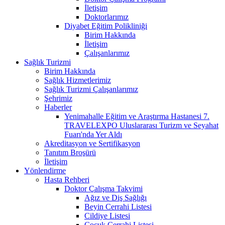
İletişim
Doktorlarımız
Diyabet Eğitim Polikliniği
Birim Hakkında
İletişim
Çalışanlarımız
Sağlık Turizmi
Birim Hakkında
Sağlık Hizmetlerimiz
Sağlık Turizmi Çalışanlarımız
Şehrimiz
Haberler
Yenimahalle Eğitim ve Araştırma Hastanesi 7.
TRAVELEXPO Uluslararası Turizm ve Seyahat
Fuarı'nda Yer Aldı
Akreditasyon ve Sertifikasyon
Tanıtım Broşürü
İletişim
Yönlendirme
Hasta Rehberi
Doktor Çalışma Takvimi
Ağız ve Diş Sağlığı
Beyin Cerrahi Listesi
Cildiye Listesi
Çocuk Cerrahi Listesi