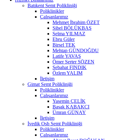
Batıkent Semt Polikliniği
Poliklinikler
Çalışanlarımız
Mehmet İbrahim ÖZET
Sibel BÖLÜKBAŞ
Selma YILMAZ
Ebru Güler
Birsel TEK
Mehtap GÜNDOĞDU
Latife YAVAŞ
Ömer Serter SÖZEN
Sebahat FINDIK
Özlem YALIM
İletişim
Gimat Semt Polikliniği
Poliklinikler
Çalışanlarımız
Yasemin ÇELİK
Başak KABAKCI
Ümran GÜNAY
İletişim
İvedik Osb Semt Polikliniği
Poliklinikler
Çalışanlarımız