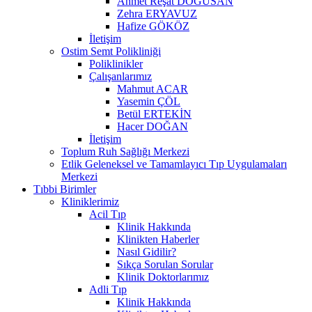
Ahmet Reşat DOĞUSAN
Zehra ERYAVUZ
Hafize GÖKÖZ
İletişim
Ostim Semt Polikliniği
Poliklinikler
Çalışanlarımız
Mahmut ACAR
Yasemin ÇÖL
Betül ERTEKİN
Hacer DOĞAN
İletişim
Toplum Ruh Sağlığı Merkezi
Etlik Geleneksel ve Tamamlayıcı Tıp Uygulamaları
Merkezi
Tıbbi Birimler
Kliniklerimiz
Acil Tıp
Klinik Hakkında
Klinikten Haberler
Nasıl Gidilir?
Sıkça Sorulan Sorular
Klinik Doktorlarımız
Adli Tıp
Klinik Hakkında