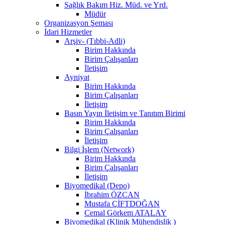
Sağlık Bakım Hiz. Müd. ve Yrd.
Müdür
Organizasyon Şeması
İdari Hizmetler
Arşiv- (Tıbbi-Adli)
Birim Hakkında
Birim Çalışanları
İletişim
Ayniyat
Birim Hakkında
Birim Çalışanları
İletişim
Basın Yayın İletişim ve Tanıtım Birimi
Birim Hakkında
Birim Çalışanları
İletişim
Bilgi İşlem (Network)
Birim Hakkında
Birim Çalışanları
İletişim
Biyomedikal (Depo)
İbrahim ÖZCAN
Mustafa ÇİFTDOĞAN
Cemal Görkem ATALAY
Biyomedikal (Klinik Mühendislik )