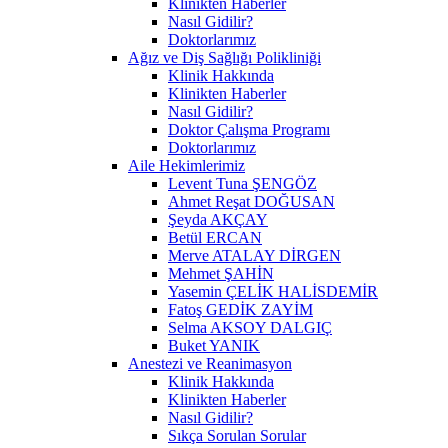
Klinikten Haberler
Nasıl Gidilir?
Doktorlarımız
Ağız ve Diş Sağlığı Polikliniği
Klinik Hakkında
Klinikten Haberler
Nasıl Gidilir?
Doktor Çalışma Programı
Doktorlarımız
Aile Hekimlerimiz
Levent Tuna ŞENGÖZ
Ahmet Reşat DOĞUSAN
Şeyda AKÇAY
Betül ERCAN
Merve ATALAY DİRGEN
Mehmet ŞAHİN
Yasemin ÇELİK HALİSDEMİR
Fatoş GEDİK ZAYİM
Selma AKSOY DALGIÇ
Buket YANIK
Anestezi ve Reanimasyon
Klinik Hakkında
Klinikten Haberler
Nasıl Gidilir?
Sıkça Sorulan Sorular