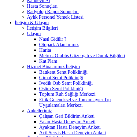
Randevu Al
Hasta Sonuçları
Radyoloji Rapor Sonuçları
Aylık Personel Yemek Listesi
İletişim & Ulaşım
İletişim Bilgileri
Ulaşım
Nasıl Gidilir ?
Otopark Alanlarımız
Harita
Metro - Otobüs Güzergah ve Durak Bilgileri
Kat Planı
Hizmet Binalarımız İletişim
Batıkent Semt Polikliniği
Gimat Semt Polikliniği
İvedik Osb Semt Polikliniği
Ostim Semt Polikliniği
Toplum Ruh Sağlığı Merkezi
Etlik Geleneksel ve Tamamlayıcı Tıp
Uygulamaları Merkezi
Anketlerimiz
Çalışan Geri Bildirim Anketi
Yatan Hasta Deneyim Anketi
Ayaktan Hasta Deneyim Anketi
Acil Servis Hasta Deneyim Anketi