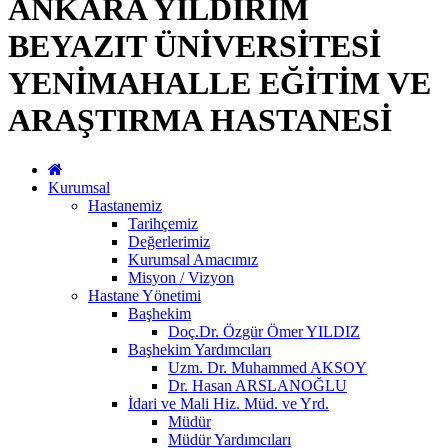
ANKARA YILDIRIM
BEYAZIT ÜNİVERSİTESİ
YENİMAHALLE EĞİTİM VE
ARAŞTIRMA HASTANESİ
Kurumsal
Hastanemiz
Tarihçemiz
Değerlerimiz
Kurumsal Amacımız
Misyon / Vizyon
Hastane Yönetimi
Başhekim
Doç.Dr. Özgür Ömer YILDIZ
Başhekim Yardımcıları
Uzm. Dr. Muhammed AKSOY
Dr. Hasan ARSLANOĞLU
İdari ve Mali Hiz. Müd. ve Yrd.
Müdür
Müdür Yardımcıları