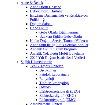
Anne & Bebek
Anne Dostu Hastane
Bebek Dostu Hastane
Emzirme Danışmanlığı ve Relaktasyon
Polikliniği
Doğum Salonu
Gebe Okulu
Gebe Okulu Eğitimlerimiz
Uzaktan Eğitim Gebe Okulu
Kadın Doğum Servisi Tanıtım Vİdeosu
Anne Sütü İle İlgili Sık Sorulan Sorular
Annelik Okulu Eğitim Programı
Annelik Yolculuğu Mobil Uygulama
2025 Yılı Doğum İstatistiksel Verileri
Sağlık Hizmetlerimiz
Tetkik Teşhis Üniteleri
Biyokimya
Patoloji Laboratuarı
Radyoloji
Tıbbi Mikrobiyoloji
Odyoloji
Elektroensefalografi (EEG)
Elektrokardigrafi (EKG)
Elektromiyografi (EMG)
Ameliyathane Ünitesi