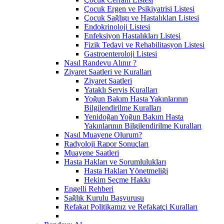
Çocuk Ergen ve Psikiyatrisi Listesi
Çocuk Sağlıgı ve Hastalıkları Listesi
Endokrinoloji Listesi
Enfeksiyon Hastalıkları Listesi
Fizik Tedavi ve Rehabilitasyon Listesi
Gastroenteroloji Listesi
Nasıl Randevu Alınır ?
Ziyaret Saatleri ve Kuralları
Ziyaret Saatleri
Yataklı Servis Kuralları
Yoğun Bakım Hasta Yakınlarının
Bilgilendirilme Kuralları
Yenidoğan Yoğun Bakım Hasta
Yakınlarının Bilgilendirilme Kuralları
Nasıl Muayene Olurum?
Radyoloji Rapor Sonuçları
Muayene Saatleri
Hasta Hakları ve Sorumlulukları
Hasta Hakları Yönetmeliği
Hekim Seçme Hakkı
Engelli Rehberi
Sağlık Kurulu Başvurusu
Refakat Politikamız ve Refakatçi Kuralları