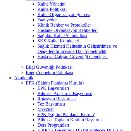
Kalite Yönetim
Kalite Politikası
Kalite Organizasyon Şeması
Faaliyetler
Klinik Rehber ve Protokoller
Hastane Oryantasyon Rehberleri
Sağlıkta Kalite Standartları
SKS Kalite Komiteleri
Sağlık Hizmeti Kalitesinin Geliştirilmesi ve
Değerlendirilmesine Dair Yönetmelik
Hasta ve Çalışan Güvenliği Genelgesi
Bilgi Güvenliği Politikası
Enerji Yönetimi Politikası
Akademik
EPK (Eğitim Planlama Kurulu)
EPK Başvuruları
Bilimsel Araştırma Başvurusu
Rotasyon Başvurusu
Tez Başvurusu
Mevzuat
EPK (Eğitim Planlama Kurulu)
Bilimsel Toplantı Katılım Başvurusu
Ders Programları
E.P.K'ya Başvuruda Dikkat Edilecek Hususlar