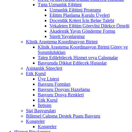
Tıpta Uzmanlık Eğitimi
Uzmanlık Eğitimi Programı
Eğitim Planlama Kurulu Üyeleri
Doçentlik Kriteri İçin Belge Talebi
Vekaleten Eğitim Görevlisi Dilekçe Örneği
Akademik Yayın Gönderme Formu
Süreli Yayınlarımız
Klinik Araştırma Koordinasyon Birimi
Klinik Araştırma Koordinasyon Birimi Görev ve
Sorumlulukları
Talep Edilebilecek Hizmet veya Çalışmalar
Başvuruda Dikkat Edilecek Hususlar
Asistanlık Süreçleri
Etik Kurul
Üye Listesi
Başvuru Formları
Başvuru Dosyası Hazırlama
Başvuru Dosya Renkleri
Etik Kurul
İletişim
Staj Başvuruları
Bilimsel Çalışma Destek Puanı Başvuru
Kongreler
Kongreler
Hizmet Binalarımız