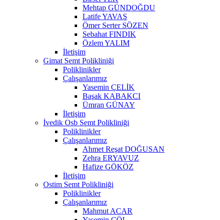
Mehtap GÜNDOĞDU
Latife YAVAŞ
Ömer Serter SÖZEN
Sebahat FINDIK
Özlem YALIM
İletişim
Gimat Semt Polikliniği
Poliklinikler
Çalışanlarımız
Yasemin ÇELİK
Başak KABAKCI
Ümran GÜNAY
İletişim
İvedik Osb Semt Polikliniği
Poliklinikler
Çalışanlarımız
Ahmet Reşat DOĞUSAN
Zehra ERYAVUZ
Hafize GÖKÖZ
İletişim
Ostim Semt Polikliniği
Poliklinikler
Çalışanlarımız
Mahmut ACAR
Yasemin ÇÖL