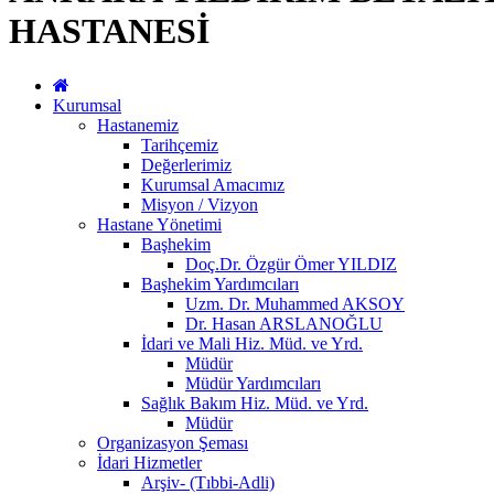
HASTANESİ
Kurumsal
Hastanemiz
Tarihçemiz
Değerlerimiz
Kurumsal Amacımız
Misyon / Vizyon
Hastane Yönetimi
Başhekim
Doç.Dr. Özgür Ömer YILDIZ
Başhekim Yardımcıları
Uzm. Dr. Muhammed AKSOY
Dr. Hasan ARSLANOĞLU
İdari ve Mali Hiz. Müd. ve Yrd.
Müdür
Müdür Yardımcıları
Sağlık Bakım Hiz. Müd. ve Yrd.
Müdür
Organizasyon Şeması
İdari Hizmetler
Arşiv- (Tıbbi-Adli)