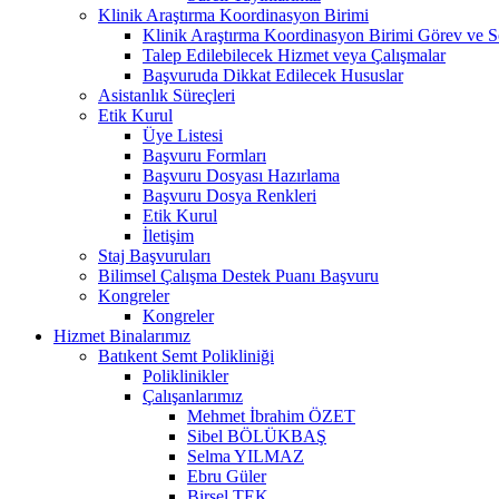
Klinik Araştırma Koordinasyon Birimi
Klinik Araştırma Koordinasyon Birimi Görev ve S
Talep Edilebilecek Hizmet veya Çalışmalar
Başvuruda Dikkat Edilecek Hususlar
Asistanlık Süreçleri
Etik Kurul
Üye Listesi
Başvuru Formları
Başvuru Dosyası Hazırlama
Başvuru Dosya Renkleri
Etik Kurul
İletişim
Staj Başvuruları
Bilimsel Çalışma Destek Puanı Başvuru
Kongreler
Kongreler
Hizmet Binalarımız
Batıkent Semt Polikliniği
Poliklinikler
Çalışanlarımız
Mehmet İbrahim ÖZET
Sibel BÖLÜKBAŞ
Selma YILMAZ
Ebru Güler
Birsel TEK