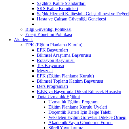
Sağlıkta Kalite Standartları
SKS Kalite Komiteleri
Sağlık Hizmeti Kalitesinin Geliştirilmesi ve Değer
Hasta ve Çalışan Güvenliği Genelgesi
Bilgi Güvenliği Politikası
Enerji Yönetimi Politikası
Akademik
EPK (Eğitim Planlama Kurulu)
EPK Başvuruları
Bilimsel Araştırma Başvurusu
Rotasyon Başvurusu
Tez Başvurusu
Mevzuat
EPK (Eğitim Planlama Kurulu)
Bilimsel Toplantı Katılım Başvurusu
Ders Programları
E.P.K'ya Başvuruda Dikkat Edilecek Hususlar
Tıpta Uzmanlık Eğitimi
Uzmanlık Eğitimi Programı
Eğitim Planlama Kurulu Üyeleri
Doçentlik Kriteri İçin Belge Talebi
Vekaleten Eğitim Görevlisi Dilekçe Örneği
Akademik Yayın Gönderme Formu
Süreli Yayınlarımız