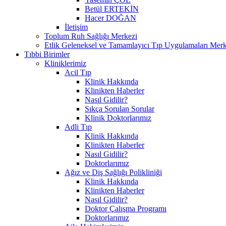
Betül ERTEKİN
Hacer DOĞAN
İletişim
Toplum Ruh Sağlığı Merkezi
Etlik Geleneksel ve Tamamlayıcı Tıp Uygulamaları Merk
Tıbbi Birimler
Kliniklerimiz
Acil Tıp
Klinik Hakkında
Klinikten Haberler
Nasıl Gidilir?
Sıkça Sorulan Sorular
Klinik Doktorlarımız
Adli Tıp
Klinik Hakkında
Klinikten Haberler
Nasıl Gidilir?
Doktorlarımız
Ağız ve Diş Sağlığı Polikliniği
Klinik Hakkında
Klinikten Haberler
Nasıl Gidilir?
Doktor Çalışma Programı
Doktorlarımız