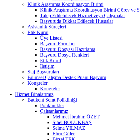
Klinik Araştırma Koordinasyon Birimi
Klinik Araştırma Koordinasyon Birimi Görev ve S
Talep Edilebilecek Hizmet veya Çalışmalar
Başvuruda Dikkat Edilecek Hususlar
Asistanlık Süreçleri
Etik Kurul
Üye Listesi
Başvuru Formları
Başvuru Dosyası Hazırlama
Başvuru Dosya Renkleri
Etik Kurul
İletişim
Staj Başvuruları
Bilimsel Çalışma Destek Puanı Başvuru
Kongreler
Kongreler
Hizmet Binalarımız
Batıkent Semt Polikliniği
Poliklinikler
Çalışanlarımız
Mehmet İbrahim ÖZET
Sibel BÖLÜKBAŞ
Selma YILMAZ
Ebru Güler
Birsel TEK