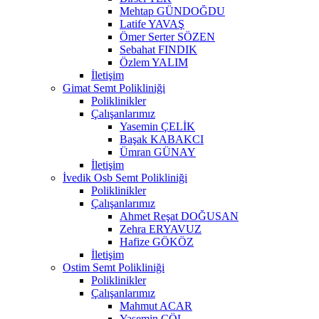
Mehtap GÜNDOĞDU
Latife YAVAŞ
Ömer Serter SÖZEN
Sebahat FINDIK
Özlem YALIM
İletişim
Gimat Semt Polikliniği
Poliklinikler
Çalışanlarımız
Yasemin ÇELİK
Başak KABAKCI
Ümran GÜNAY
İletişim
İvedik Osb Semt Polikliniği
Poliklinikler
Çalışanlarımız
Ahmet Reşat DOĞUSAN
Zehra ERYAVUZ
Hafize GÖKÖZ
İletişim
Ostim Semt Polikliniği
Poliklinikler
Çalışanlarımız
Mahmut ACAR
Yasemin ÇÖL