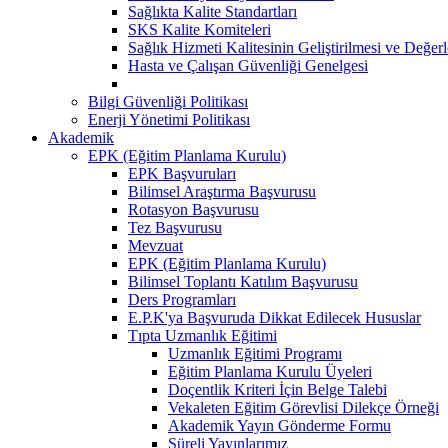
Sağlıkta Kalite Standartları
SKS Kalite Komiteleri
Sağlık Hizmeti Kalitesinin Geliştirilmesi ve Değer
Hasta ve Çalışan Güvenliği Genelgesi
Bilgi Güvenliği Politikası
Enerji Yönetimi Politikası
Akademik
EPK (Eğitim Planlama Kurulu)
EPK Başvuruları
Bilimsel Araştırma Başvurusu
Rotasyon Başvurusu
Tez Başvurusu
Mevzuat
EPK (Eğitim Planlama Kurulu)
Bilimsel Toplantı Katılım Başvurusu
Ders Programları
E.P.K'ya Başvuruda Dikkat Edilecek Hususlar
Tıpta Uzmanlık Eğitimi
Uzmanlık Eğitimi Programı
Eğitim Planlama Kurulu Üyeleri
Doçentlik Kriteri İçin Belge Talebi
Vekaleten Eğitim Görevlisi Dilekçe Örneği
Akademik Yayın Gönderme Formu
Süreli Yayınlarımız