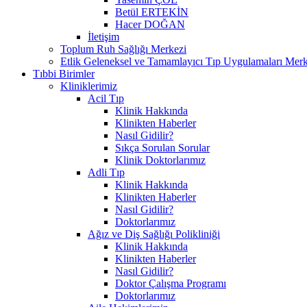
Betül ERTEKİN
Hacer DOĞAN
İletişim
Toplum Ruh Sağlığı Merkezi
Etlik Geleneksel ve Tamamlayıcı Tıp Uygulamaları Merk
Tıbbi Birimler
Kliniklerimiz
Acil Tıp
Klinik Hakkında
Klinikten Haberler
Nasıl Gidilir?
Sıkça Sorulan Sorular
Klinik Doktorlarımız
Adli Tıp
Klinik Hakkında
Klinikten Haberler
Nasıl Gidilir?
Doktorlarımız
Ağız ve Diş Sağlığı Polikliniği
Klinik Hakkında
Klinikten Haberler
Nasıl Gidilir?
Doktor Çalışma Programı
Doktorlarımız