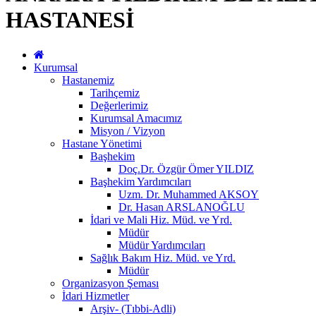
HASTANESİ
Kurumsal
Hastanemiz
Tarihçemiz
Değerlerimiz
Kurumsal Amacımız
Misyon / Vizyon
Hastane Yönetimi
Başhekim
Doç.Dr. Özgür Ömer YILDIZ
Başhekim Yardımcıları
Uzm. Dr. Muhammed AKSOY
Dr. Hasan ARSLANOĞLU
İdari ve Mali Hiz. Müd. ve Yrd.
Müdür
Müdür Yardımcıları
Sağlık Bakım Hiz. Müd. ve Yrd.
Müdür
Organizasyon Şeması
İdari Hizmetler
Arşiv- (Tıbbi-Adli)