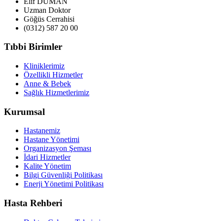
Elif DUMAN
Uzman Doktor
Göğüs Cerrahisi
(0312) 587 20 00
Tıbbi Birimler
Kliniklerimiz
Özellikli Hizmetler
Anne & Bebek
Sağlık Hizmetlerimiz
Kurumsal
Hastanemiz
Hastane Yönetimi
Organizasyon Şeması
İdari Hizmetler
Kalite Yönetim
Bilgi Güvenliği Politikası
Enerji Yönetimi Politikası
Hasta Rehberi