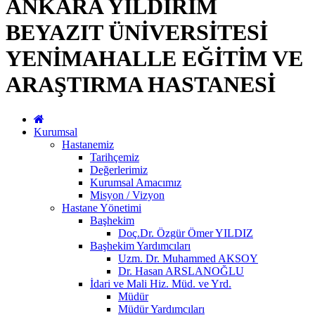
ANKARA YILDIRIM
BEYAZIT ÜNİVERSİTESİ
YENİMAHALLE EĞİTİM VE
ARAŞTIRMA HASTANESİ
Kurumsal
Hastanemiz
Tarihçemiz
Değerlerimiz
Kurumsal Amacımız
Misyon / Vizyon
Hastane Yönetimi
Başhekim
Doç.Dr. Özgür Ömer YILDIZ
Başhekim Yardımcıları
Uzm. Dr. Muhammed AKSOY
Dr. Hasan ARSLANOĞLU
İdari ve Mali Hiz. Müd. ve Yrd.
Müdür
Müdür Yardımcıları