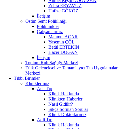
Ahmet Reşat DOĞUSAN
Zehra ERYAVUZ
Hafize GÖKÖZ
İletişim
Ostim Semt Polikliniği
Poliklinikler
Çalışanlarımız
Mahmut ACAR
Yasemin ÇÖL
Betül ERTEKİN
Hacer DOĞAN
İletişim
Toplum Ruh Sağlığı Merkezi
Etlik Geleneksel ve Tamamlayıcı Tıp Uygulamaları
Merkezi
Tıbbi Birimler
Kliniklerimiz
Acil Tıp
Klinik Hakkında
Klinikten Haberler
Nasıl Gidilir?
Sıkça Sorulan Sorular
Klinik Doktorlarımız
Adli Tıp
Klinik Hakkında