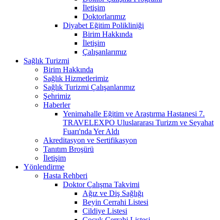
İletişim
Doktorlarımız
Diyabet Eğitim Polikliniği
Birim Hakkında
İletişim
Çalışanlarımız
Sağlık Turizmi
Birim Hakkında
Sağlık Hizmetlerimiz
Sağlık Turizmi Çalışanlarımız
Şehrimiz
Haberler
Yenimahalle Eğitim ve Araştırma Hastanesi 7.
TRAVELEXPO Uluslararası Turizm ve Seyahat
Fuarı'nda Yer Aldı
Akreditasyon ve Sertifikasyon
Tanıtım Broşürü
İletişim
Yönlendirme
Hasta Rehberi
Doktor Çalışma Takvimi
Ağız ve Diş Sağlığı
Beyin Cerrahi Listesi
Cildiye Listesi
Çocuk Cerrahi Listesi