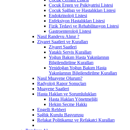
Çocuk Ergen ve Psikiyatrisi Listesi
Çocuk Sağlıgı ve Hastalıkları Listesi
Endokrinoloji Listesi
Enfeksiyon Hastalıkları Listesi
Fizik Tedavi ve Rehabilitasyon Listesi
Gastroenteroloji Listesi
Nasıl Randevu Alınır ?
Ziyaret Saatleri ve Kuralları
Ziyaret Saatleri
Yataklı Servis Kuralları
Yoğun Bakım Hasta Yakınlarının
Bilgilendirilme Kuralları
Yenidoğan Yoğun Bakım Hasta
Yakınlarının Bilgilendirilme Kuralları
Nasıl Muayene Olurum?
Radyoloji Rapor Sonuçları
Muayene Saatleri
Hasta Hakları ve Sorumlulukları
Hasta Hakları Yönetmeliği
Hekim Seçme Hakkı
Engelli Rehberi
Sağlık Kurulu Başvurusu
Refakat Politikamız ve Refakatçi Kuralları