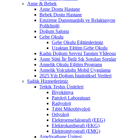
Anne & Bebek
Anne Dostu Hastane
Bebek Dostu Hastane
Emzirme Danışmanlığı ve Relaktasyon
Polikliniği
Doğum Salonu
Gebe Okulu
Gebe Okulu Eğitimlerimiz
Uzaktan Eğitim Gebe Okulu
Kadın Doğum Servisi Tanıtım Vİdeosu
Anne Sütü İle İlgili Sık Sorulan Sorular
Annelik Okulu Eğitim Programı
Annelik Yolculuğu Mobil Uygulama
2025 Yılı Doğum İstatistiksel Verileri
Sağlık Hizmetlerimiz
Tetkik Teşhis Üniteleri
Biyokimya
Patoloji Laboratuarı
Radyoloji
Tıbbi Mikrobiyoloji
Odyoloji
Elektroensefalografi (EEG)
Elektrokardigrafi (EKG)
Elektromiyografi (EMG)
Ameliyathane Ünitesi