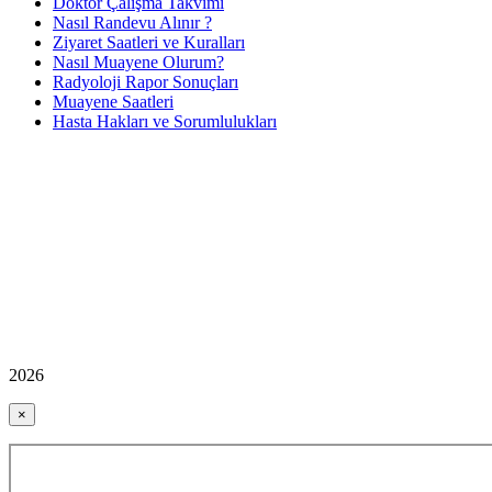
Doktor Çalışma Takvimi
Nasıl Randevu Alınır ?
Ziyaret Saatleri ve Kuralları
Nasıl Muayene Olurum?
Radyoloji Rapor Sonuçları
Muayene Saatleri
Hasta Hakları ve Sorumlulukları
2026
×