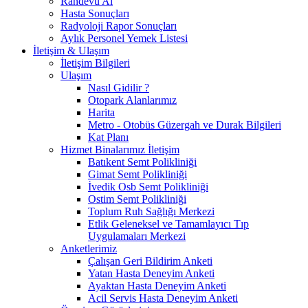
Randevu Al
Hasta Sonuçları
Radyoloji Rapor Sonuçları
Aylık Personel Yemek Listesi
İletişim & Ulaşım
İletişim Bilgileri
Ulaşım
Nasıl Gidilir ?
Otopark Alanlarımız
Harita
Metro - Otobüs Güzergah ve Durak Bilgileri
Kat Planı
Hizmet Binalarımız İletişim
Batıkent Semt Polikliniği
Gimat Semt Polikliniği
İvedik Osb Semt Polikliniği
Ostim Semt Polikliniği
Toplum Ruh Sağlığı Merkezi
Etlik Geleneksel ve Tamamlayıcı Tıp
Uygulamaları Merkezi
Anketlerimiz
Çalışan Geri Bildirim Anketi
Yatan Hasta Deneyim Anketi
Ayaktan Hasta Deneyim Anketi
Acil Servis Hasta Deneyim Anketi