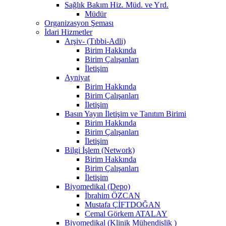
Sağlık Bakım Hiz. Müd. ve Yrd.
Müdür
Organizasyon Şeması
İdari Hizmetler
Arşiv- (Tıbbi-Adli)
Birim Hakkında
Birim Çalışanları
İletişim
Ayniyat
Birim Hakkında
Birim Çalışanları
İletişim
Basın Yayın İletişim ve Tanıtım Birimi
Birim Hakkında
Birim Çalışanları
İletişim
Bilgi İşlem (Network)
Birim Hakkında
Birim Çalışanları
İletişim
Biyomedikal (Depo)
İbrahim ÖZCAN
Mustafa ÇİFTDOĞAN
Cemal Görkem ATALAY
Biyomedikal (Klinik Mühendislik )