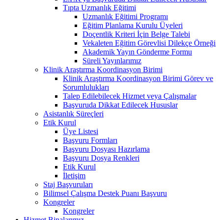
Tıpta Uzmanlık Eğitimi
Uzmanlık Eğitimi Programı
Eğitim Planlama Kurulu Üyeleri
Doçentlik Kriteri İçin Belge Talebi
Vekaleten Eğitim Görevlisi Dilekçe Örneği
Akademik Yayın Gönderme Formu
Süreli Yayınlarımız
Klinik Araştırma Koordinasyon Birimi
Klinik Araştırma Koordinasyon Birimi Görev ve
Sorumlulukları
Talep Edilebilecek Hizmet veya Çalışmalar
Başvuruda Dikkat Edilecek Hususlar
Asistanlık Süreçleri
Etik Kurul
Üye Listesi
Başvuru Formları
Başvuru Dosyası Hazırlama
Başvuru Dosya Renkleri
Etik Kurul
İletişim
Staj Başvuruları
Bilimsel Çalışma Destek Puanı Başvuru
Kongreler
Kongreler
Hizmet Binalarımız