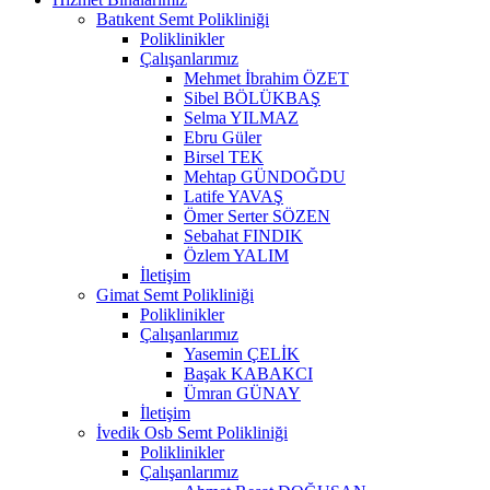
Batıkent Semt Polikliniği
Poliklinikler
Çalışanlarımız
Mehmet İbrahim ÖZET
Sibel BÖLÜKBAŞ
Selma YILMAZ
Ebru Güler
Birsel TEK
Mehtap GÜNDOĞDU
Latife YAVAŞ
Ömer Serter SÖZEN
Sebahat FINDIK
Özlem YALIM
İletişim
Gimat Semt Polikliniği
Poliklinikler
Çalışanlarımız
Yasemin ÇELİK
Başak KABAKCI
Ümran GÜNAY
İletişim
İvedik Osb Semt Polikliniği
Poliklinikler
Çalışanlarımız