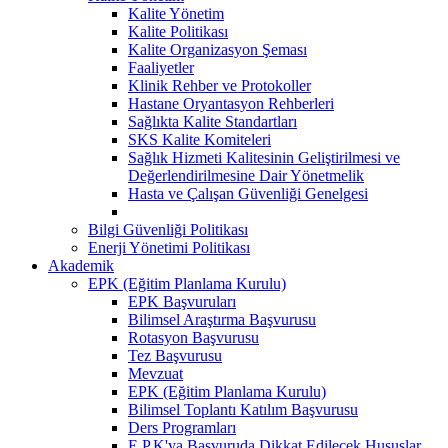
Kalite Yönetim
Kalite Politikası
Kalite Organizasyon Şeması
Faaliyetler
Klinik Rehber ve Protokoller
Hastane Oryantasyon Rehberleri
Sağlıkta Kalite Standartları
SKS Kalite Komiteleri
Sağlık Hizmeti Kalitesinin Geliştirilmesi ve
Değerlendirilmesine Dair Yönetmelik
Hasta ve Çalışan Güvenliği Genelgesi
Bilgi Güvenliği Politikası
Enerji Yönetimi Politikası
Akademik
EPK (Eğitim Planlama Kurulu)
EPK Başvuruları
Bilimsel Araştırma Başvurusu
Rotasyon Başvurusu
Tez Başvurusu
Mevzuat
EPK (Eğitim Planlama Kurulu)
Bilimsel Toplantı Katılım Başvurusu
Ders Programları
E.P.K'ya Başvuruda Dikkat Edilecek Hususlar