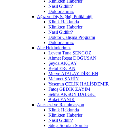
Klinikten Haberler
Nasıl Gidilir?
Doktorlarımız
Ağız ve Diş Sağlığı Polikliniği
Klinik Hakkında
Klinikten Haberler
Nasıl Gidilir?
Doktor Çalışma Programı
Doktorlarımız
Aile Hekimlerimiz
Levent Tuna ŞENGÖZ
Ahmet Reşat DOĞUSAN
Şeyda AKÇAY
Betül ERCAN
Merve ATALAY DİRGEN
Mehmet ŞAHİN
Yasemin ÇELİK HALİSDEMİR
Fatoş GEDİK ZAYİM
Selma AKSOY DALGIÇ
Buket YANIK
Anestezi ve Reanimasyon
Klinik Hakkında
Klinikten Haberler
Nasıl Gidilir?
Sıkça Sorulan Sorular