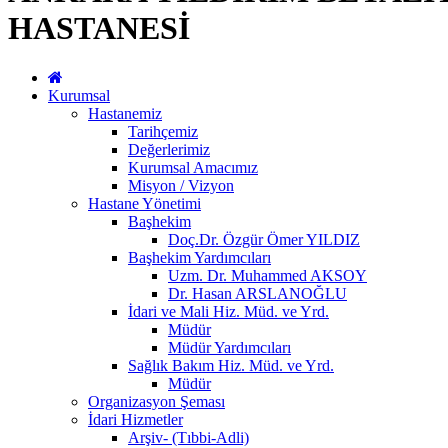
HASTANESİ
Kurumsal
Hastanemiz
Tarihçemiz
Değerlerimiz
Kurumsal Amacımız
Misyon / Vizyon
Hastane Yönetimi
Başhekim
Doç.Dr. Özgür Ömer YILDIZ
Başhekim Yardımcıları
Uzm. Dr. Muhammed AKSOY
Dr. Hasan ARSLANOĞLU
İdari ve Mali Hiz. Müd. ve Yrd.
Müdür
Müdür Yardımcıları
Sağlık Bakım Hiz. Müd. ve Yrd.
Müdür
Organizasyon Şeması
İdari Hizmetler
Arşiv- (Tıbbi-Adli)