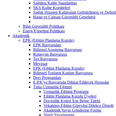
Sağlıkta Kalite Standartları
SKS Kalite Komiteleri
Sağlık Hizmeti Kalitesinin Geliştirilmesi ve Değer
Hasta ve Çalışan Güvenliği Genelgesi
Bilgi Güvenliği Politikası
Enerji Yönetimi Politikası
Akademik
EPK (Eğitim Planlama Kurulu)
EPK Başvuruları
Bilimsel Araştırma Başvurusu
Rotasyon Başvurusu
Tez Başvurusu
Mevzuat
EPK (Eğitim Planlama Kurulu)
Bilimsel Toplantı Katılım Başvurusu
Ders Programları
E.P.K'ya Başvuruda Dikkat Edilecek Hususlar
Tıpta Uzmanlık Eğitimi
Uzmanlık Eğitimi Programı
Eğitim Planlama Kurulu Üyeleri
Doçentlik Kriteri İçin Belge Talebi
Vekaleten Eğitim Görevlisi Dilekçe Örneği
Akademik Yayın Gönderme Formu
Süreli Yayınlarımız