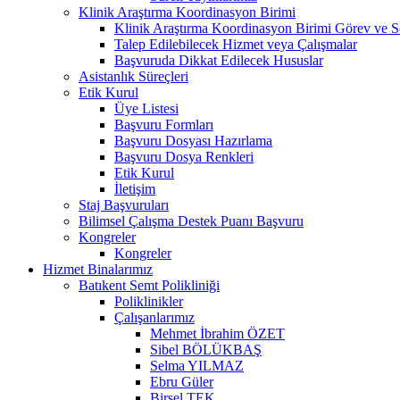
Klinik Araştırma Koordinasyon Birimi
Klinik Araştırma Koordinasyon Birimi Görev ve S
Talep Edilebilecek Hizmet veya Çalışmalar
Başvuruda Dikkat Edilecek Hususlar
Asistanlık Süreçleri
Etik Kurul
Üye Listesi
Başvuru Formları
Başvuru Dosyası Hazırlama
Başvuru Dosya Renkleri
Etik Kurul
İletişim
Staj Başvuruları
Bilimsel Çalışma Destek Puanı Başvuru
Kongreler
Kongreler
Hizmet Binalarımız
Batıkent Semt Polikliniği
Poliklinikler
Çalışanlarımız
Mehmet İbrahim ÖZET
Sibel BÖLÜKBAŞ
Selma YILMAZ
Ebru Güler
Birsel TEK