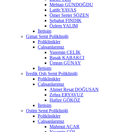
Mehtap GÜNDOĞDU
Latife YAVAŞ
Ömer Serter SÖZEN
Sebahat FINDIK
Özlem YALIM
İletişim
Gimat Semt Polikliniği
Poliklinikler
Çalışanlarımız
Yasemin ÇELİK
Başak KABAKCI
Ümran GÜNAY
İletişim
İvedik Osb Semt Polikliniği
Poliklinikler
Çalışanlarımız
Ahmet Reşat DOĞUSAN
Zehra ERYAVUZ
Hafize GÖKÖZ
İletişim
Ostim Semt Polikliniği
Poliklinikler
Çalışanlarımız
Mahmut ACAR
Yasemin ÇÖL