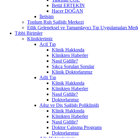
Betül ERTEKİN
Hacer DOĞAN
İletişim
Toplum Ruh Sağlığı Merkezi
Etlik Geleneksel ve Tamamlayıcı Tıp Uygulamaları Merk
Tıbbi Birimler
Kliniklerimiz
Acil Tıp
Klinik Hakkında
Klinikten Haberler
Nasıl Gidilir?
Sıkça Sorulan Sorular
Klinik Doktorlarımız
Adli Tıp
Klinik Hakkında
Klinikten Haberler
Nasıl Gidilir?
Doktorlarımız
Ağız ve Diş Sağlığı Polikliniği
Klinik Hakkında
Klinikten Haberler
Nasıl Gidilir?
Doktor Çalışma Programı
Doktorlarımız