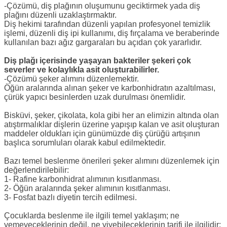
-Çözümü, diş plağının oluşumunu geciktirmek yada diş
plağını düzenli uzaklaştırmaktır.
Diş hekimi tarafından düzenli yapılan profesyonel temizlik
işlemi, düzenli diş ipi kullanımı, diş fırçalama ve beraberinde
kullanılan bazı ağız gargaraları bu açıdan çok yararlıdır.
Diş plağı içerisinde yaşayan bakteriler şekeri çok
severler ve kolaylıkla asit oluşturabilirler.
-Çözümü şeker alımını düzenlemektir.
Öğün aralarında alınan şeker ve karbonhidratın azaltılması,
çürük yapıcı besinlerden uzak durulması önemlidir.
Bisküvi, şeker, çikolata, kola gibi her an elimizin altında olan
atıştırmalıklar dişlerin üzerine yapışıp kalan ve asit oluşturan
maddeler oldukları için günümüzde diş çürüğü artışının
başlıca sorumluları olarak kabul edilmektedir.
Bazı temel beslenme önerileri şeker alımını düzenlemek için
değerlendirilebilir:
1- Rafine karbonhidrat alımının kısıtlanması.
2- Öğün aralarında şeker alımının kısıtlanması.
3- Fosfat bazlı diyetin tercih edilmesi.
Çocuklarda beslenme ile ilgili temel yaklaşım; ne
yemeyeceklerinin değil, ne yiyebileceklerinin tarifi ile ilgilidir: