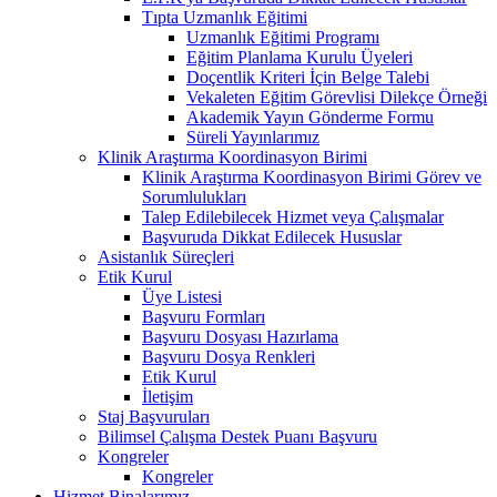
Tıpta Uzmanlık Eğitimi
Uzmanlık Eğitimi Programı
Eğitim Planlama Kurulu Üyeleri
Doçentlik Kriteri İçin Belge Talebi
Vekaleten Eğitim Görevlisi Dilekçe Örneği
Akademik Yayın Gönderme Formu
Süreli Yayınlarımız
Klinik Araştırma Koordinasyon Birimi
Klinik Araştırma Koordinasyon Birimi Görev ve
Sorumlulukları
Talep Edilebilecek Hizmet veya Çalışmalar
Başvuruda Dikkat Edilecek Hususlar
Asistanlık Süreçleri
Etik Kurul
Üye Listesi
Başvuru Formları
Başvuru Dosyası Hazırlama
Başvuru Dosya Renkleri
Etik Kurul
İletişim
Staj Başvuruları
Bilimsel Çalışma Destek Puanı Başvuru
Kongreler
Kongreler
Hizmet Binalarımız