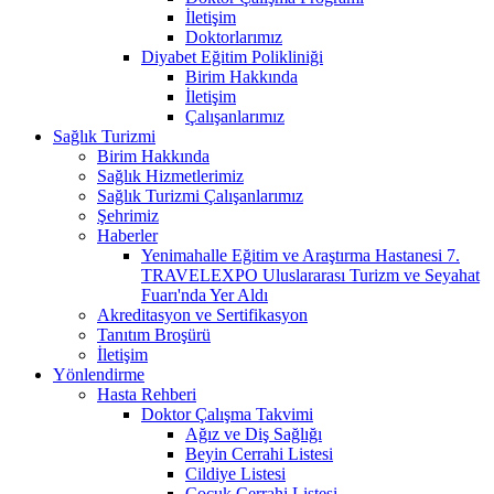
İletişim
Doktorlarımız
Diyabet Eğitim Polikliniği
Birim Hakkında
İletişim
Çalışanlarımız
Sağlık Turizmi
Birim Hakkında
Sağlık Hizmetlerimiz
Sağlık Turizmi Çalışanlarımız
Şehrimiz
Haberler
Yenimahalle Eğitim ve Araştırma Hastanesi 7.
TRAVELEXPO Uluslararası Turizm ve Seyahat
Fuarı'nda Yer Aldı
Akreditasyon ve Sertifikasyon
Tanıtım Broşürü
İletişim
Yönlendirme
Hasta Rehberi
Doktor Çalışma Takvimi
Ağız ve Diş Sağlığı
Beyin Cerrahi Listesi
Cildiye Listesi
Çocuk Cerrahi Listesi