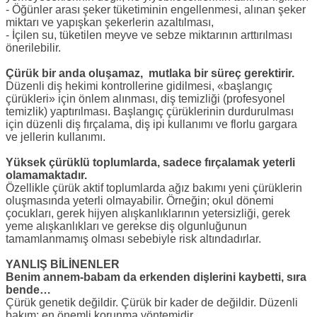
- Öğünler arası şeker tüketiminin engellenmesi, alınan şeker
miktarı ve yapışkan şekerlerin azaltılması,
- İçilen su, tüketilen meyve ve sebze miktarının arttırılması
önerilebilir.
Çürük bir anda oluşamaz, mutlaka bir süreç gerektirir.
Düzenli diş hekimi kontrollerine gidilmesi, «başlangıç
çürükleri» için önlem alınması, diş temizliği (profesyonel
temizlik) yaptırılması. Başlangıç çürüklerinin durdurulması
için düzenli diş fırçalama, diş ipi kullanımı ve florlu gargara
ve jellerin kullanımı.
Yüksek çürüklü toplumlarda, sadece fırçalamak yeterli
olamamaktadır.
Özellikle çürük aktif toplumlarda ağız bakımı yeni çürüklerin
oluşmasında yeterli olmayabilir. Örneğin; okul dönemi
çocukları, gerek hijyen alışkanlıklarının yetersizliği, gerek
yeme alışkanlıkları ve gerekse diş olgunluğunun
tamamlanmamış olması sebebiyle risk altındadırlar.
YANLIŞ BİLİNENLER
Benim annem-babam da erkenden dişlerini kaybetti, sıra
bende…
Çürük genetik değildir. Çürük bir kader de değildir. Düzenli
bakım; en önemli korunma yöntemidir.