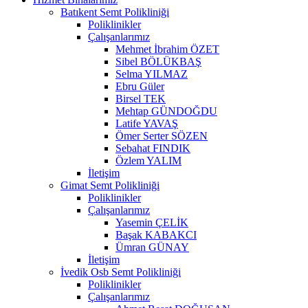
Batıkent Semt Polikliniği
Poliklinikler
Çalışanlarımız
Mehmet İbrahim ÖZET
Sibel BÖLÜKBAŞ
Selma YILMAZ
Ebru Güler
Birsel TEK
Mehtap GÜNDOĞDU
Latife YAVAŞ
Ömer Serter SÖZEN
Sebahat FINDIK
Özlem YALIM
İletişim
Gimat Semt Polikliniği
Poliklinikler
Çalışanlarımız
Yasemin ÇELİK
Başak KABAKCI
Ümran GÜNAY
İletişim
İvedik Osb Semt Polikliniği
Poliklinikler
Çalışanlarımız