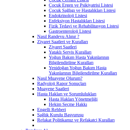
Çocuk Ergen ve Psikiyatrisi Listesi
Çocuk Sağlıgı ve Hastalıkları Listesi
Endokrinoloji Listesi
Enfeksiyon Hastalıkları Listesi
Fizik Tedavi ve Rehabilitasyon Listesi
Gastroenteroloji Listesi
Nasıl Randevu Alınır ?
Ziyaret Saatleri ve Kuralları
Ziyaret Saatleri
Yataklı Servis Kuralları
Yoğun Bakım Hasta Yakınlarının
Bilgilendirilme Kuralları
Yenidoğan Yoğun Bakım Hasta
Yakınlarının Bilgilendirilme Kuralları
Nasıl Muayene Olurum?
Radyoloji Rapor Sonuçları
Muayene Saatleri
Hasta Hakları ve Sorumlulukları
Hasta Hakları Yönetmeliği
Hekim Seçme Hakkı
Engelli Rehberi
Sağlık Kurulu Başvurusu
Refakat Politikamız ve Refakatçi Kuralları