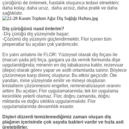
çürüğünü de önlemek, hastalık oluşunca tedavi etmekten;
daha kolay, daha ucuz, daha acısız, daha pratik ve daha
sağlıklıdır.
Diş çürüğünü nasıl önlerim?
-Diş çürüğü diş yüzeyinde başar;
-Çözümü diş yüzeyini güçlendirmektir. Flor içeren tüm
preperatlar bu açıdan çok yardımcıdır.
En yalın anlatımı ile FLOR: Yüzeysel olarak diş fırçası ile
(macun yada jel) fırça, gargara ya da vernik formunda dişe
uygulandığında; minenin en dış tabakasına katılır, rezervuar
(depo) olarak görev yapar ve asitli ortamlarda salınır. Böylece
çözünmeye karşı direnç oluşturur. Bu etkisi geçicidir. Öte
yandan, mine yüzeyinde emilir ve mineyi oluşturan
kristallerin çözünmesini engeller, remineralizasyon oranını
arttırır. Bu açıdan; Flor uygulamalarında; tek bir uygulama
kesinlikle yeterli olamaz. Flor, doğru zamanda, doğru
miktarda ve doğru sıklıkla uygulanmalıdır. Flor
uygulamalarında devamlılık esastır.
Dişleri düzenli temizlemediğimiz zaman oluşan diş
plağının içerisinde çok sayıda bakteri vardır ve hızla asit
üretebilirler.