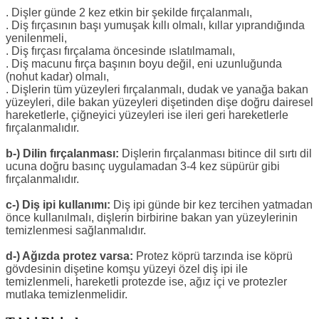
. Dişler günde 2 kez etkin bir şekilde fırçalanmalı,
. Diş fırçasının başı yumuşak kıllı olmalı, kıllar yıprandığında
yenilenmeli,
. Diş fırçası fırçalama öncesinde ıslatılmamalı,
. Diş macunu fırça başının boyu değil, eni uzunluğunda
(nohut kadar) olmalı,
. Dişlerin tüm yüzeyleri fırçalanmalı, dudak ve yanağa bakan
yüzeyleri, dile bakan yüzeyleri dişetinden dişe doğru dairesel
hareketlerle, çiğneyici yüzeyleri ise ileri geri hareketlerle
fırçalanmalıdır.
b-) Dilin fırçalanması:
Dişlerin fırçalanması bitince dil sırtı dil
ucuna doğru basınç uygulamadan 3-4 kez süpürür gibi
fırçalanmalıdır.
c-) Diş ipi kullanımı:
Diş ipi günde bir kez tercihen yatmadan
önce kullanılmalı, dişlerin birbirine bakan yan yüzeylerinin
temizlenmesi sağlanmalıdır.
d-) Ağızda protez varsa:
Protez köprü tarzında ise köprü
gövdesinin dişetine komşu yüzeyi özel diş ipi ile
temizlenmeli, hareketli protezde ise, ağız içi ve protezler
mutlaka temizlenmelidir.