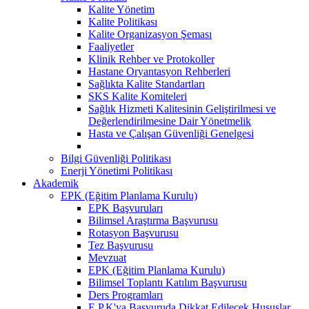
Kalite Yönetim
Kalite Politikası
Kalite Organizasyon Şeması
Faaliyetler
Klinik Rehber ve Protokoller
Hastane Oryantasyon Rehberleri
Sağlıkta Kalite Standartları
SKS Kalite Komiteleri
Sağlık Hizmeti Kalitesinin Geliştirilmesi ve
Değerlendirilmesine Dair Yönetmelik
Hasta ve Çalışan Güvenliği Genelgesi
Bilgi Güvenliği Politikası
Enerji Yönetimi Politikası
Akademik
EPK (Eğitim Planlama Kurulu)
EPK Başvuruları
Bilimsel Araştırma Başvurusu
Rotasyon Başvurusu
Tez Başvurusu
Mevzuat
EPK (Eğitim Planlama Kurulu)
Bilimsel Toplantı Katılım Başvurusu
Ders Programları
E.P.K'ya Başvuruda Dikkat Edilecek Hususlar