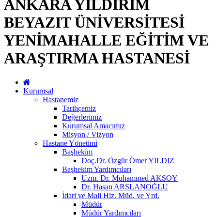
ANKARA YILDIRIM
BEYAZIT ÜNİVERSİTESİ
YENİMAHALLE EĞİTİM VE
ARAŞTIRMA HASTANESİ
Kurumsal
Hastanemiz
Tarihçemiz
Değerlerimiz
Kurumsal Amacımız
Misyon / Vizyon
Hastane Yönetimi
Başhekim
Doç.Dr. Özgür Ömer YILDIZ
Başhekim Yardımcıları
Uzm. Dr. Muhammed AKSOY
Dr. Hasan ARSLANOĞLU
İdari ve Mali Hiz. Müd. ve Yrd.
Müdür
Müdür Yardımcıları