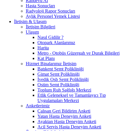
Randevu Al
Hasta Sonuçları
Radyoloji Rapor Sonuçları
Aylık Personel Yemek Listesi
İletişim & Ulaşım
İletişim Bilgileri
Ulaşım
Nasıl Gidilir ?
Otopark Alanlarımız
Harita
Metro - Otobüs Güzergah ve Durak Bilgileri
Kat Planı
Hizmet Binalarımız İletişim
Batıkent Semt Polikliniği
Gimat Semt Polikliniği
İvedik Osb Semt Polikliniği
Ostim Semt Polikliniği
Toplum Ruh Sağlığı Merkezi
Etlik Geleneksel ve Tamamlayıcı Tıp
Uygulamaları Merkezi
Anketlerimiz
Çalışan Geri Bildirim Anketi
Yatan Hasta Deneyim Anketi
Ayaktan Hasta Deneyim Anketi
Acil Servis Hasta Deneyim Anketi