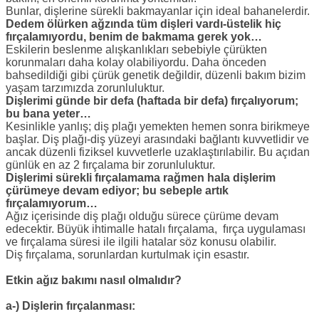
Bunlar, dişlerine sürekli bakmayanlar için ideal bahanelerdir.
Dedem ölürken ağzında tüm dişleri vardı-üstelik hiç
fırçalamıyordu, benim de bakmama gerek yok…
Eskilerin beslenme alışkanlıkları sebebiyle çürükten
korunmaları daha kolay olabiliyordu. Daha önceden
bahsedildiği gibi çürük genetik değildir, düzenli bakım bizim
yaşam tarzımızda zorunluluktur.
Dişlerimi günde bir defa (haftada bir defa) fırçalıyorum;
bu bana yeter…
Kesinlikle yanlış; diş plağı yemekten hemen sonra birikmeye
başlar. Diş plağı-diş yüzeyi arasındaki bağlantı kuvvetlidir ve
ancak düzenli fiziksel kuvvetlerle uzaklaştırılabilir. Bu açıdan
günlük en az 2 fırçalama bir zorunluluktur.
Dişlerimi sürekli fırçalamama rağmen hala dişlerim
çürümeye devam ediyor; bu sebeple artık
fırçalamıyorum…
Ağız içerisinde diş plağı olduğu sürece çürüme devam
edecektir. Büyük ihtimalle hatalı fırçalama, fırça uygulaması
ve fırçalama süresi ile ilgili hatalar söz konusu olabilir.
Diş fırçalama, sorunlardan kurtulmak için esastır.
Etkin ağız bakımı nasıl olmalıdır?
a-) Dişlerin fırçalanması: