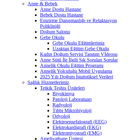
Anne & Bebek
Anne Dostu Hastane
Bebek Dostu Hastane
Emzirme Danışmanlığı ve Relaktasyon
Polikliniği
Doğum Salonu
Gebe Okulu
Gebe Okulu Eğitimlerimiz
Uzaktan Eğitim Gebe Okulu
Kadın Doğum Servisi Tanıtım Vİdeosu
Anne Sütü İle İlgili Sık Sorulan Sorular
Annelik Okulu Eğitim Programı
Annelik Yolculuğu Mobil Uygulama
2025 Yılı Doğum İstatistiksel Verileri
Sağlık Hizmetlerimiz
Tetkik Teşhis Üniteleri
Biyokimya
Patoloji Laboratuarı
Radyoloji
Tıbbi Mikrobiyoloji
Odyoloji
Elektroensefalografi (EEG)
Elektrokardigrafi (EKG)
Elektromiyografi (EMG)
Ameliyathane Ünitesi