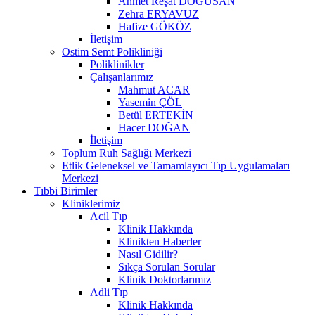
Ahmet Reşat DOĞUSAN
Zehra ERYAVUZ
Hafize GÖKÖZ
İletişim
Ostim Semt Polikliniği
Poliklinikler
Çalışanlarımız
Mahmut ACAR
Yasemin ÇÖL
Betül ERTEKİN
Hacer DOĞAN
İletişim
Toplum Ruh Sağlığı Merkezi
Etlik Geleneksel ve Tamamlayıcı Tıp Uygulamaları
Merkezi
Tıbbi Birimler
Kliniklerimiz
Acil Tıp
Klinik Hakkında
Klinikten Haberler
Nasıl Gidilir?
Sıkça Sorulan Sorular
Klinik Doktorlarımız
Adli Tıp
Klinik Hakkında