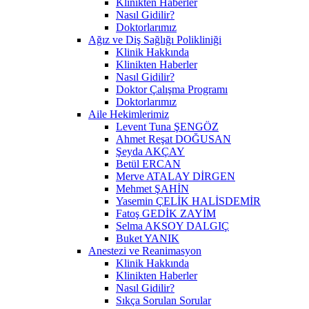
Klinikten Haberler
Nasıl Gidilir?
Doktorlarımız
Ağız ve Diş Sağlığı Polikliniği
Klinik Hakkında
Klinikten Haberler
Nasıl Gidilir?
Doktor Çalışma Programı
Doktorlarımız
Aile Hekimlerimiz
Levent Tuna ŞENGÖZ
Ahmet Reşat DOĞUSAN
Şeyda AKÇAY
Betül ERCAN
Merve ATALAY DİRGEN
Mehmet ŞAHİN
Yasemin ÇELİK HALİSDEMİR
Fatoş GEDİK ZAYİM
Selma AKSOY DALGIÇ
Buket YANIK
Anestezi ve Reanimasyon
Klinik Hakkında
Klinikten Haberler
Nasıl Gidilir?
Sıkça Sorulan Sorular