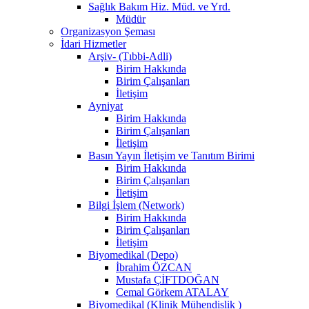
Sağlık Bakım Hiz. Müd. ve Yrd.
Müdür
Organizasyon Şeması
İdari Hizmetler
Arşiv- (Tıbbi-Adli)
Birim Hakkında
Birim Çalışanları
İletişim
Ayniyat
Birim Hakkında
Birim Çalışanları
İletişim
Basın Yayın İletişim ve Tanıtım Birimi
Birim Hakkında
Birim Çalışanları
İletişim
Bilgi İşlem (Network)
Birim Hakkında
Birim Çalışanları
İletişim
Biyomedikal (Depo)
İbrahim ÖZCAN
Mustafa ÇİFTDOĞAN
Cemal Görkem ATALAY
Biyomedikal (Klinik Mühendislik )