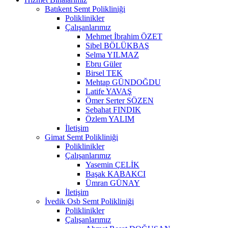
Batıkent Semt Polikliniği
Poliklinikler
Çalışanlarımız
Mehmet İbrahim ÖZET
Sibel BÖLÜKBAŞ
Selma YILMAZ
Ebru Güler
Birsel TEK
Mehtap GÜNDOĞDU
Latife YAVAŞ
Ömer Serter SÖZEN
Sebahat FINDIK
Özlem YALIM
İletişim
Gimat Semt Polikliniği
Poliklinikler
Çalışanlarımız
Yasemin ÇELİK
Başak KABAKCI
Ümran GÜNAY
İletişim
İvedik Osb Semt Polikliniği
Poliklinikler
Çalışanlarımız