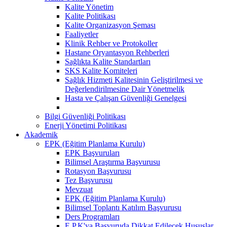
Kalite Yönetim
Kalite Politikası
Kalite Organizasyon Şeması
Faaliyetler
Klinik Rehber ve Protokoller
Hastane Oryantasyon Rehberleri
Sağlıkta Kalite Standartları
SKS Kalite Komiteleri
Sağlık Hizmeti Kalitesinin Geliştirilmesi ve
Değerlendirilmesine Dair Yönetmelik
Hasta ve Çalışan Güvenliği Genelgesi
Bilgi Güvenliği Politikası
Enerji Yönetimi Politikası
Akademik
EPK (Eğitim Planlama Kurulu)
EPK Başvuruları
Bilimsel Araştırma Başvurusu
Rotasyon Başvurusu
Tez Başvurusu
Mevzuat
EPK (Eğitim Planlama Kurulu)
Bilimsel Toplantı Katılım Başvurusu
Ders Programları
E.P.K'ya Başvuruda Dikkat Edilecek Hususlar