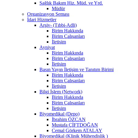
Sağlık Bakım Hiz. Müd. ve Yrd.
Müdür
Organizasyon Şeması
İdari Hizmetler
Arşiv- (Tıbbi-Adli)
Birim Hakkında
Birim Çalışanları
İletişim
Ayniyat
Birim Hakkında
Birim Çalışanları
İletişim
Basın Yayın İletişim ve Tanıtım Birimi
Birim Hakkında
Birim Çalışanları
İletişim
Bilgi İşlem (Network)
Birim Hakkında
Birim Çalışanları
İletişim
Biyomedikal (Depo)
İbrahim ÖZCAN
Mustafa ÇİFTDOĞAN
Cemal Görkem ATALAY
Biyomedikal (Klinik Mühendislik )