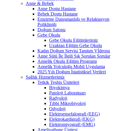
Anne & Bebek
Anne Dostu Hastane
Bebek Dostu Hastane
Emzirme Danışmanlığı ve Relaktasyon
Polikliniği
Doğum Salonu
Gebe Okulu
Gebe Okulu Eğitimlerimiz
Uzaktan Eğitim Gebe Okulu
Kadın Doğum Servisi Tanıtım Vİdeosu
Anne Sütü İle İlgili Sık Sorulan Sorular
Annelik Okulu Eğitim Programı
Annelik Yolculuğu Mobil Uygulama
2025 Yılı Doğum İstatistiksel Verileri
Sağlık Hizmetlerimiz
Tetkik Teşhis Üniteleri
Biyokimya
Patoloji Laboratuarı
Radyoloji
Tıbbi Mikrobiyoloji
Odyoloji
Elektroensefalografi (EEG)
Elektrokardigrafi (EKG)
Elektromiyografi (EMG)
Ameliyathane Ünitesi