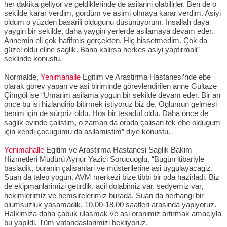
her dakika geliyor ve geldiklerinde de asilarini olabilirler. Ben de o
sekilde karar verdim, gördüm ve asimi olmaya karar verdim. Asiyi
oldum o yüzden basarili oldugunu düsünüyorum. Insallah daya
yaygin bir sekilde, daha yaygin yerlerde asilamaya devam eder.
Annemin eli çok hafifmis gerçekten. Hiç hissetmedim. Çok da
güzel oldu eline saglik. Bana kalirsa herkes asiyi yaptirmali”
seklinde konustu.
Normalde,
Yenimahalle
Egitim ve Arastirma Hastanesi’nde ebe
olarak görev yapan ve asi biriminde görevlendirilen anne Gültaze
Çimgöl ise “Umarim asilama yogun bir sekilde devam eder. Bir an
önce bu isi hizlandirip bitirmek istiyoruz biz de. Oglumun gelmesi
benim için de sürpriz oldu. Hos bir tesadüf oldu. Daha önce de
saglik evinde çalistim, o zaman da orada çalisan tek ebe oldugum
için kendi çocugumu da asilamistim” diye konustu.
Yenimahalle
Egitim ve Arastirma Hastanesi Saglik Bakim
Hizmetleri Müdürü Aynur Yazici Sorucuoglu, “Bugün itibariyle
basladik, buranin çalisanlari ve müsterilerine asi uygulayacagiz.
Suan da talep yogun. AVM merkezi bize tibbi bir oda hazirladi. Biz
de ekipmanlarimizi getirdik, acil dolabimiz var, sedyemiz var,
hekimlerimiz ve hemsirelerimiz burada. Suan da herhangi bir
olumsuzluk yasamadik. 10.00-18.00 saatleri arasinda yapiyoruz.
Halkimiza daha çabuk ulasmak ve asi oranimiz artirmak amaciyla
bu yapildi. Tüm vatandaslarimizi bekliyoruz.