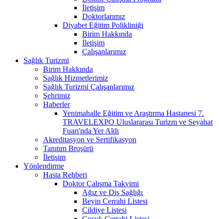
İletişim
Doktorlarımız
Diyabet Eğitim Polikliniği
Birim Hakkında
İletişim
Çalışanlarımız
Sağlık Turizmi
Birim Hakkında
Sağlık Hizmetlerimiz
Sağlık Turizmi Çalışanlarımız
Şehrimiz
Haberler
Yenimahalle Eğitim ve Araştırma Hastanesi 7.
TRAVELEXPO Uluslararası Turizm ve Seyahat
Fuarı'nda Yer Aldı
Akreditasyon ve Sertifikasyon
Tanıtım Broşürü
İletişim
Yönlendirme
Hasta Rehberi
Doktor Çalışma Takvimi
Ağız ve Diş Sağlığı
Beyin Cerrahi Listesi
Cildiye Listesi
Çocuk Cerrahi Listesi