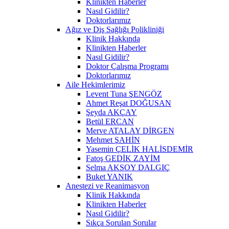
Klinikten Haberler
Nasıl Gidilir?
Doktorlarımız
Ağız ve Diş Sağlığı Polikliniği
Klinik Hakkında
Klinikten Haberler
Nasıl Gidilir?
Doktor Çalışma Programı
Doktorlarımız
Aile Hekimlerimiz
Levent Tuna ŞENGÖZ
Ahmet Reşat DOĞUSAN
Şeyda AKÇAY
Betül ERCAN
Merve ATALAY DİRGEN
Mehmet ŞAHİN
Yasemin ÇELİK HALİSDEMİR
Fatoş GEDİK ZAYİM
Selma AKSOY DALGIÇ
Buket YANIK
Anestezi ve Reanimasyon
Klinik Hakkında
Klinikten Haberler
Nasıl Gidilir?
Sıkça Sorulan Sorular