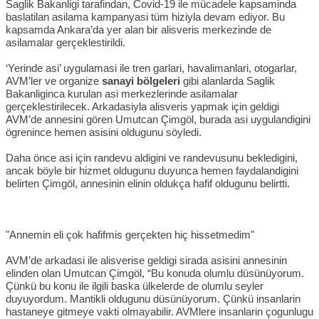
Saglik Bakanligi tarafindan, Covid-19 ile mücadele kapsaminda
baslatilan asilama kampanyasi tüm hiziyla devam ediyor. Bu
kapsamda Ankara’da yer alan bir alisveris merkezinde de
asilamalar gerçeklestirildi.
‘Yerinde asi’ uygulamasi ile tren garlari, havalimanlari, otogarlar,
AVM’ler ve organize
sanayi bölgeleri
gibi alanlarda Saglik
Bakanliginca kurulan asi merkezlerinde asilamalar
gerçeklestirilecek. Arkadasiyla alisveris yapmak için geldigi
AVM’de annesini gören Umutcan Çimgöl, burada asi uygulandigini
ögrenince hemen asisini oldugunu söyledi.
Daha önce asi için randevu aldigini ve randevusunu bekledigini,
ancak böyle bir hizmet oldugunu duyunca hemen faydalandigini
belirten Çimgöl, annesinin elinin oldukça hafif oldugunu belirtti.
"Annemin eli çok hafifmis gerçekten hiç hissetmedim"
AVM’de arkadasi ile alisverise geldigi sirada asisini annesinin
elinden olan Umutcan Çimgöl, “Bu konuda olumlu düsünüyorum.
Çünkü bu konu ile ilgili baska ülkelerde de olumlu seyler
duyuyordum. Mantikli oldugunu düsünüyorum. Çünkü insanlarin
hastaneye gitmeye vakti olmayabilir. AVMlere insanlarin çogunlugu