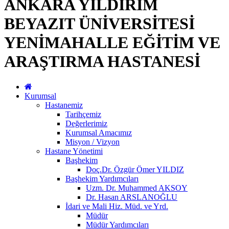
ANKARA YILDIRIM
BEYAZIT ÜNİVERSİTESİ
YENİMAHALLE EĞİTİM VE
ARAŞTIRMA HASTANESİ
Kurumsal
Hastanemiz
Tarihçemiz
Değerlerimiz
Kurumsal Amacımız
Misyon / Vizyon
Hastane Yönetimi
Başhekim
Doç.Dr. Özgür Ömer YILDIZ
Başhekim Yardımcıları
Uzm. Dr. Muhammed AKSOY
Dr. Hasan ARSLANOĞLU
İdari ve Mali Hiz. Müd. ve Yrd.
Müdür
Müdür Yardımcıları