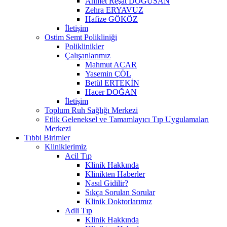
Ahmet Reşat DOĞUSAN
Zehra ERYAVUZ
Hafize GÖKÖZ
İletişim
Ostim Semt Polikliniği
Poliklinikler
Çalışanlarımız
Mahmut ACAR
Yasemin ÇÖL
Betül ERTEKİN
Hacer DOĞAN
İletişim
Toplum Ruh Sağlığı Merkezi
Etlik Geleneksel ve Tamamlayıcı Tıp Uygulamaları
Merkezi
Tıbbi Birimler
Kliniklerimiz
Acil Tıp
Klinik Hakkında
Klinikten Haberler
Nasıl Gidilir?
Sıkça Sorulan Sorular
Klinik Doktorlarımız
Adli Tıp
Klinik Hakkında