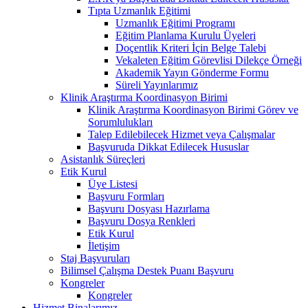
Tıpta Uzmanlık Eğitimi
Uzmanlık Eğitimi Programı
Eğitim Planlama Kurulu Üyeleri
Doçentlik Kriteri İçin Belge Talebi
Vekaleten Eğitim Görevlisi Dilekçe Örneği
Akademik Yayın Gönderme Formu
Süreli Yayınlarımız
Klinik Araştırma Koordinasyon Birimi
Klinik Araştırma Koordinasyon Birimi Görev ve
Sorumlulukları
Talep Edilebilecek Hizmet veya Çalışmalar
Başvuruda Dikkat Edilecek Hususlar
Asistanlık Süreçleri
Etik Kurul
Üye Listesi
Başvuru Formları
Başvuru Dosyası Hazırlama
Başvuru Dosya Renkleri
Etik Kurul
İletişim
Staj Başvuruları
Bilimsel Çalışma Destek Puanı Başvuru
Kongreler
Kongreler
Hizmet Binalarımız