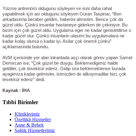
Yüzme antrenörü oldugunu söyleyen ve isini daha rahat
yapabilmek için asi oldugunu söyleyen Güran Taspinar, “Ben
arkadasimla beraber geldim, haberini almistim. Bence çok da
güzel oldu. Çünkü insanlar hastaneye giderken de çekiniyor. Bu
bizim için çok güzel oldu. Uygulama eger ne kadar genisletilirse o
kadar güzel olur. Çünkü insanlarin ulasimi bu uygulamalara ne
kadar kolay olursa o kadar iyi. Asilar çok önemli çünkü”
açiklamasinda bulundu.
AVM içerisinde yer alan lokantada asçi olarak görev yapan Samet
Demircan ise, “Çok güzel bir duygu. Beklemedigimiz halde
geldiler, çok tesekkür ederiz. Gidip sira beklemektense burada
ayagimiza kadar gelmisler, isimizden de alikoymadilar bizi, çok
tesekkür ederiz” dedi.
Kaynak : İHA
Tıbbi Birimler
Kliniklerimiz
Özellikli Hizmetler
Anne & Bebek
Sağlık Hizmetlerimiz