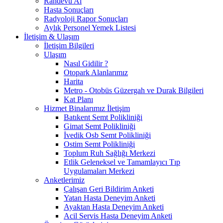
Randevu Al
Hasta Sonuçları
Radyoloji Rapor Sonuçları
Aylık Personel Yemek Listesi
İletişim & Ulaşım
İletişim Bilgileri
Ulaşım
Nasıl Gidilir ?
Otopark Alanlarımız
Harita
Metro - Otobüs Güzergah ve Durak Bilgileri
Kat Planı
Hizmet Binalarımız İletişim
Batıkent Semt Polikliniği
Gimat Semt Polikliniği
İvedik Osb Semt Polikliniği
Ostim Semt Polikliniği
Toplum Ruh Sağlığı Merkezi
Etlik Geleneksel ve Tamamlayıcı Tıp
Uygulamaları Merkezi
Anketlerimiz
Çalışan Geri Bildirim Anketi
Yatan Hasta Deneyim Anketi
Ayaktan Hasta Deneyim Anketi
Acil Servis Hasta Deneyim Anketi