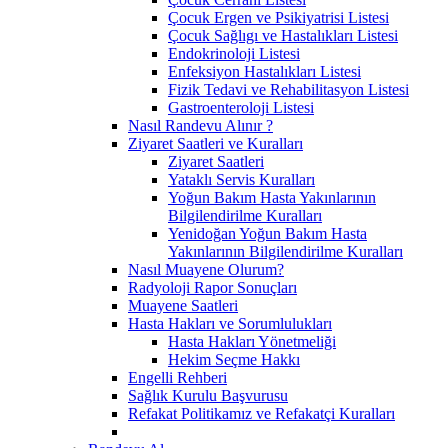
Çocuk Ergen ve Psikiyatrisi Listesi
Çocuk Sağlıgı ve Hastalıkları Listesi
Endokrinoloji Listesi
Enfeksiyon Hastalıkları Listesi
Fizik Tedavi ve Rehabilitasyon Listesi
Gastroenteroloji Listesi
Nasıl Randevu Alınır ?
Ziyaret Saatleri ve Kuralları
Ziyaret Saatleri
Yataklı Servis Kuralları
Yoğun Bakım Hasta Yakınlarının
Bilgilendirilme Kuralları
Yenidoğan Yoğun Bakım Hasta
Yakınlarının Bilgilendirilme Kuralları
Nasıl Muayene Olurum?
Radyoloji Rapor Sonuçları
Muayene Saatleri
Hasta Hakları ve Sorumlulukları
Hasta Hakları Yönetmeliği
Hekim Seçme Hakkı
Engelli Rehberi
Sağlık Kurulu Başvurusu
Refakat Politikamız ve Refakatçi Kuralları