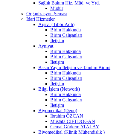
Sağlık Bakım Hiz. Müd. ve Yrd.
Müdür
Organizasyon Şeması
İdari Hizmetler
Arşiv- (Tıbbi-Adli)
Birim Hakkında
Birim Çalışanları
İletişim
Ayniyat
Birim Hakkında
Birim Çalışanları
İletişim
Basın Yayın İletişim ve Tanıtım Birimi
Birim Hakkında
Birim Çalışanları
İletişim
Bilgi İşlem (Network)
Birim Hakkında
Birim Çalışanları
İletişim
Biyomedikal (Depo)
İbrahim ÖZCAN
Mustafa ÇİFTDOĞAN
Cemal Görkem ATALAY
Biyomedikal (Klinik Mühendislik )