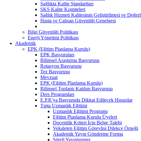
Sağlıkta Kalite Standartları
SKS Kalite Komiteleri
Sağlık Hizmeti Kalitesinin Geliştirilmesi ve Değer
Hasta ve Çalışan Güvenliği Genelgesi
Bilgi Güvenliği Politikası
Enerji Yönetimi Politikası
Akademik
EPK (Eğitim Planlama Kurulu)
EPK Başvuruları
Bilimsel Araştırma Başvurusu
Rotasyon Başvurusu
Tez Başvurusu
Mevzuat
EPK (Eğitim Planlama Kurulu)
Bilimsel Toplantı Katılım Başvurusu
Ders Programları
E.P.K'ya Başvuruda Dikkat Edilecek Hususlar
Tıpta Uzmanlık Eğitimi
Uzmanlık Eğitimi Programı
Eğitim Planlama Kurulu Üyeleri
Doçentlik Kriteri İçin Belge Talebi
Vekaleten Eğitim Görevlisi Dilekçe Örneği
Akademik Yayın Gönderme Formu
Süreli Yayınlarımız