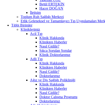
Betül ERTEKİN
Hacer DOĞAN
İletişim
Toplum Ruh Sağlığı Merkezi
Etlik Geleneksel ve Tamamlayıcı Tıp Uygulamaları Merk
Tıbbi Birimler
Kliniklerimiz
Acil Tıp
Klinik Hakkında
Klinikten Haberler
Nasıl Gidilir?
Sıkça Sorulan Sorular
Klinik Doktorlarımız
Adli Tıp
Klinik Hakkında
Klinikten Haberler
Nasıl Gidilir?
Doktorlarımız
Ağız ve Diş Sağlığı Polikliniği
Klinik Hakkında
Klinikten Haberler
Nasıl Gidilir?
Doktor Çalışma Programı
Doktorlarımız