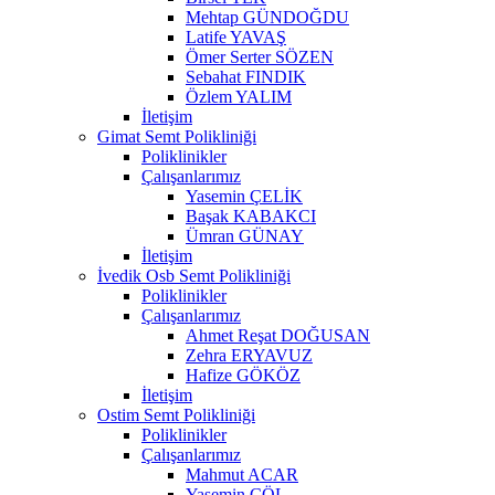
Mehtap GÜNDOĞDU
Latife YAVAŞ
Ömer Serter SÖZEN
Sebahat FINDIK
Özlem YALIM
İletişim
Gimat Semt Polikliniği
Poliklinikler
Çalışanlarımız
Yasemin ÇELİK
Başak KABAKCI
Ümran GÜNAY
İletişim
İvedik Osb Semt Polikliniği
Poliklinikler
Çalışanlarımız
Ahmet Reşat DOĞUSAN
Zehra ERYAVUZ
Hafize GÖKÖZ
İletişim
Ostim Semt Polikliniği
Poliklinikler
Çalışanlarımız
Mahmut ACAR
Yasemin ÇÖL