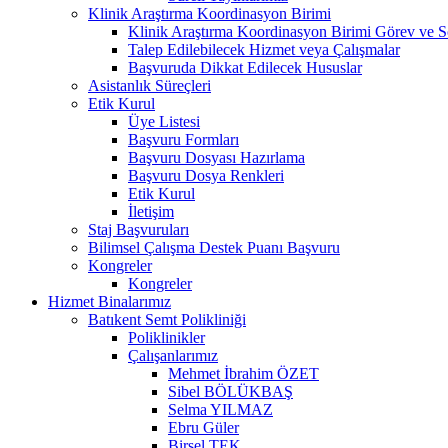
Klinik Araştırma Koordinasyon Birimi
Klinik Araştırma Koordinasyon Birimi Görev ve S
Talep Edilebilecek Hizmet veya Çalışmalar
Başvuruda Dikkat Edilecek Hususlar
Asistanlık Süreçleri
Etik Kurul
Üye Listesi
Başvuru Formları
Başvuru Dosyası Hazırlama
Başvuru Dosya Renkleri
Etik Kurul
İletişim
Staj Başvuruları
Bilimsel Çalışma Destek Puanı Başvuru
Kongreler
Kongreler
Hizmet Binalarımız
Batıkent Semt Polikliniği
Poliklinikler
Çalışanlarımız
Mehmet İbrahim ÖZET
Sibel BÖLÜKBAŞ
Selma YILMAZ
Ebru Güler
Birsel TEK