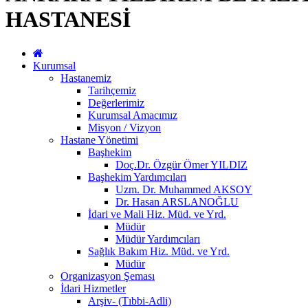
HASTANESİ
Kurumsal
Hastanemiz
Tarihçemiz
Değerlerimiz
Kurumsal Amacımız
Misyon / Vizyon
Hastane Yönetimi
Başhekim
Doç.Dr. Özgür Ömer YILDIZ
Başhekim Yardımcıları
Uzm. Dr. Muhammed AKSOY
Dr. Hasan ARSLANOĞLU
İdari ve Mali Hiz. Müd. ve Yrd.
Müdür
Müdür Yardımcıları
Sağlık Bakım Hiz. Müd. ve Yrd.
Müdür
Organizasyon Şeması
İdari Hizmetler
Arşiv- (Tıbbi-Adli)